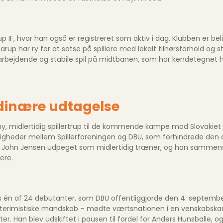
 IF, hvor han også er registreret som aktiv i dag. Klubben er be
rup har ry for at satse på spillere med lokalt tilhørsforhold og s
tarbejdende og stabile spil på midtbanen, som har kendetegnet h
dinære udtagelse
, midlertidig spillertrup til de kommende kampe mod Slovakiet
gheder mellem Spillerforeningen og DBU, som forhindrede den dav
il John Jensen udpeget som midlertidig træner, og han sammensat
ere.
én af 24 debutanter, som DBU offentliggjorde den 4. september 
interimistiske mandskab – mødte værtsnationen i en venskabsk
. Han blev udskiftet i pausen til fordel for Anders Hunsballe, 