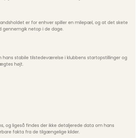
andsholdet er for enhver spiller en milepæl, og at det skete
ld gennemgik netop i de dage.
 hans stabile tilstedeværelse i klubbens startopstillinger og
vægtes højt.
ns, og ligeså findes der ikke detaljerede data om hans
re fakta fra de tilgængelige kilder.