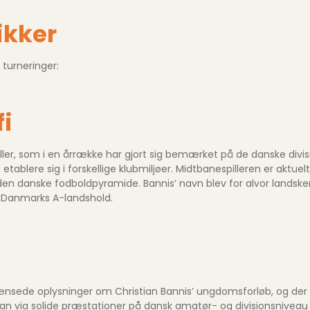
ikker
 turneringer:
fi
iller, som i en årrække har gjort sig bemærket på de danske divi
ere sig i forskellige klubmiljøer. Midtbanespilleren er aktuelt ti
n i den danske fodboldpyramide. Bannis’ navn blev for alvor land
– Danmarks A-landshold.
rænsede oplysninger om Christian Bannis’ ungdomsforløb, og der for
an via solide præstationer på dansk amatør- og divisionsniveau ar