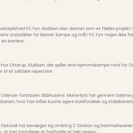
amarbejdshold FC Fyn. Klubben blev dannet som et fælles projekt
rete statistikker for Bannis’ kampe og mål i FC Fyn-trøjen ikke 
sin karriere.
ren hos Otterup. Klubben, der spiller sine hjemmekampe nord for
til sit taktiske repertoire.
i Odense-forstaden Skibhusene. Marienlyst har gennem tiderne
idtbanen, hvor han både kunne agere boldfordeler og stabiliseren
 historisk har bevæget sig omkring 2. Division og Danmarksserien.
m, at han formåede at fastholde et højt niveau.