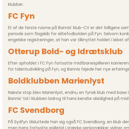
klubber.
FC Fyn
Et af de første navne på Bannis’ klub-CV er det tidligere s
periode som flagskib for elitefodbolden på Fyn. Selvom konk
engelske registreringer, at han var tilknyttet holdet i løbet af 
Otterup Bold- og Idrætsklub
Efter opholdet i FC Fyn fortsatte midtbanespilleren karrie
for talentudvikling på Fyn, og Bannis føjede her nye erfaringer 
Boldklubben Marienlyst
Næste stop blev Marienlyst, endnu en fynsk klub med base 
Bannis’ tid i klubben bidrog til hans kendte alsidighed på m
FC Svendborg
På Sydfyn tilsluttede han sig også FC Svendborg, en klub der
men hans fortsatte spilletid i stærke seniorrækker vidner o