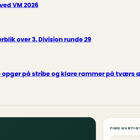
 ved VM 2026
blik over 3. Division runde 29
re opgør på stribe og klare rammer på tværs 
FIND HURTIG