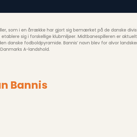
iller, som i en årrække har gjort sig bemærket på de danske divi
ere sig i forskellige klubmiljøer. Midtbanespilleren er aktuelt ti
n i den danske fodboldpyramide. Bannis’ navn blev for alvor land
– Danmarks A-landshold.
an Bannis