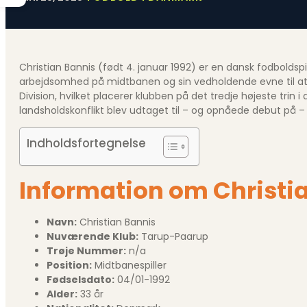
Christian Bannis (født 4. januar 1992) er en dansk fodboldsp
arbejdsomhed på midtbanen og sin vedholdende evne til at etabl
Division, hvilket placerer klubben på det tredje højeste tri
landsholdskonflikt blev udtaget til – og opnåede debut på 
Indholdsfortegnelse
Information om Christi
Navn:
Christian Bannis
Nuværende Klub:
Tarup-Paarup
Trøje Nummer:
n/a
Position:
Midtbanespiller
Fødselsdato:
04/01-1992
Alder:
33 år