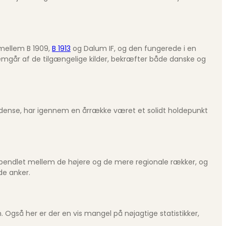
 mellem B 1909,
B 1913
og Dalum IF, og den fungerede i en
fremgår af de tilgængelige kilder, bekræfter både danske og
 Odense, har igennem en årrække været et solidt holdepunkt
 pendlet mellem de højere og de mere regionale rækker, og
de anker.
 Også her er der en vis mangel på nøjagtige statistikker,