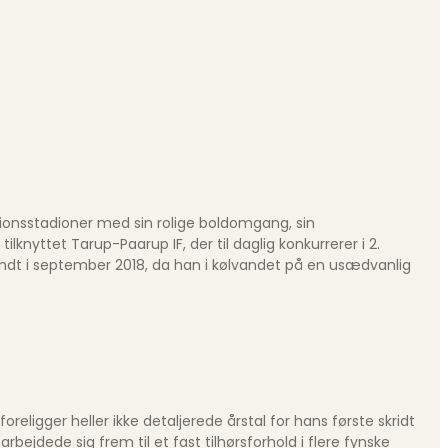
sionsstadioner med sin rolige boldomgang, sin
lknyttet Tarup-Paarup IF, der til daglig konkurrerer i 2.
skendt i september 2018, da han i kølvandet på en usædvanlig
eligger heller ikke detaljerede årstal for hans første skridt
bejdede sig frem til et fast tilhørsforhold i flere fynske