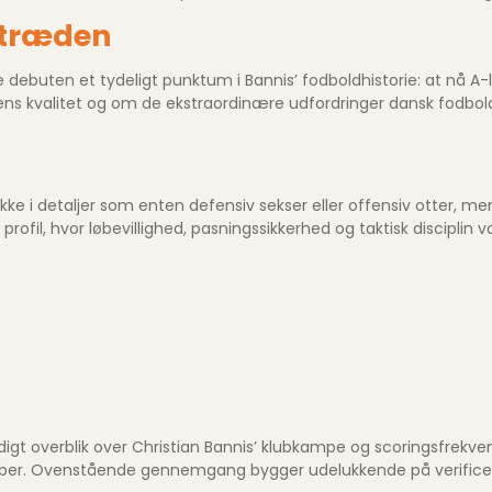
ptræden
debuten et tydeligt punktum i Bannis’ fodboldhistorie: at nå A-l
ens kvalitet og om de ekstraordinære udfordringer dansk fodbo
ikke i detaljer som enten defensiv sekser eller offensiv otter, men
rofil, hvor løbevillighed, pasningssikkerhed og taktisk disciplin 
digt overblik over Christian Bannis’ klubkampe og scoringsfrekve
ber. Ovenstående gennemgang bygger udelukkende på verificerba