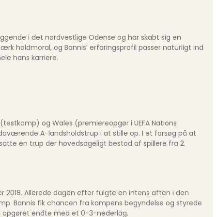
liggende i det nordvestlige Odense og har skabt sig en
tærk holdmoral, og Bannis’ erfaringsprofil passer naturligt ind
ele hans karriere.
 (testkamp) og Wales (premiereopgør i UEFA Nations
ærende A-landsholdstrup i at stille op. I et forsøg på at
te en trup der hovedsageligt bestod af spillere fra 2.
2018. Allerede dagen efter fulgte en intens aften i den
amp. Bannis fik chancen fra kampens begyndelse og styrede
og opgøret endte med et 0-3-nederlag.