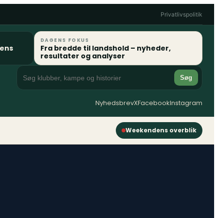
Privatlivspolitik
DAGENS FOKUS
gens
Fra bredde til landshold – nyheder,
resultater og analyser
Søg
Nyhedsbrev
X
Facebook
Instagram
Weekendens overblik