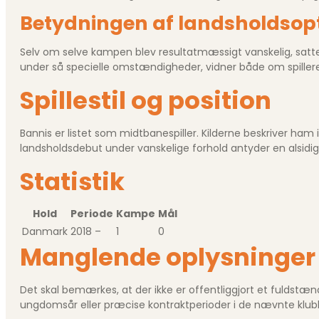
Betydningen af landsholdso
Selv om selve kampen blev resultatmæssigt vanskelig, satte 
under så specielle omstændigheder, vidner både om spiller
Spillestil og position
Bannis er listet som midtbanespiller. Kilderne beskriver ham 
landsholdsdebut under vanskelige forhold antyder en alsidig p
Statistik
Hold
Periode
Kampe
Mål
Danmark
2018 –
1
0
Manglende oplysninger
Det skal bemærkes, at der ikke er offentliggjort et fuldstæn
ungdomsår eller præcise kontraktperioder i de nævnte klub