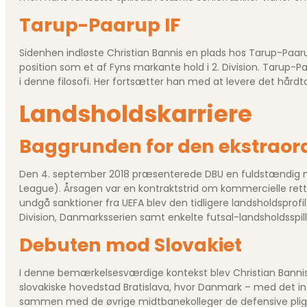
Tarup-Paarup IF
Sidenhen indløste Christian Bannis en plads hos Tarup-Paarup
position som et af Fyns markante hold i 2. Division. Tarup-Paa
i denne filosofi. Her fortsætter han med at levere det hård
Landsholdskarriere
Baggrunden for den ekstraor
Den 4. september 2018 præsenterede DBU en fuldstændig ny
League). Årsagen var en kontraktstrid om kommercielle retti
undgå sanktioner fra UEFA blev den tidligere landsholdsprof
Division, Danmarksserien samt enkelte futsal-landsholdsspill
Debuten mod Slovakiet
I denne bemærkelsesværdige kontekst blev Christian Bannis 
slovakiske hovedstad Bratislava, hvor Danmark – med det 
sammen med de øvrige midtbanekolleger de defensive pligter