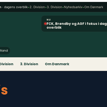
n
· dagens overblik
•
•
•
•
2. Division
3. Division
Nyhedsarkiv
Om Danmark
NU
FCK, Brøndby og AGF i fokus i da
overblik
ylland
 Division
3. Division
Om Danmark
is