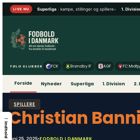
Spring
Superliga
· kampe, stillinger og spillere
•
1. Divisio
LIVE NU
til
indhold
FCK
Brøndby IF
AGF
FC Midtj
FØLG KLUBBER
Forside
Nyheder
Superliga
1. Division
2.
SPILLERE
Christian Bann
→
Indhold
juni 25, 2025
•
FODBOLD I DANMARK