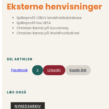
Eksterne henvisninger
Spillerprofil i DBU’s landsholdsdatabase
Spillerprofil hos UEFA
Christian Bannis på Soccerway
Christian Bannis på WorldFootball.net
DEL ARTIKLEN
Facebook
X
LinkedIn
Kopiér link
LÆS OGSÅ
NYHEDSARKIV