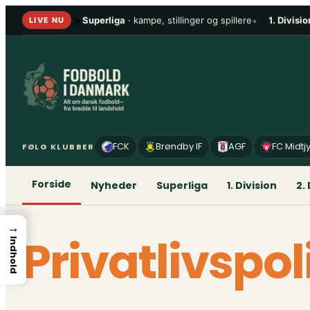
Spring
Superliga
· kampe, stillinger og spillere
•
1. Divisio
LIVE NU
til
indhold
FCK
Brøndby IF
AGF
FC Midtj
FØLG KLUBBER
Forside
Nyheder
Superliga
1. Division
2.
→
Privatlivspol
Indhold
Hvem er vi Vores webstedsadresse er: https:/