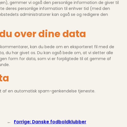
n), gemmer vi også den personlige information de giver til
lette deres personlige information til enhver tid (med den
bstedets administratorer kan også se og redigere den
 du over dine data
et kommentarer, kan du bede om en eksporteret fil med de
ta, du har givet os. Du kan også bede om, at vi sletter alle
ogen form for data, som vi er forpligtede til at gemme af
unde.
ta
et af en automatisk spam-genkendelse tjeneste.
←
Forrige:
Danske fodboldklubber