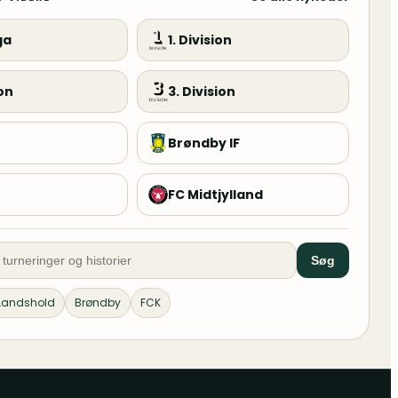
ga
1. Division
ion
3. Division
Brøndby IF
FC Midtjylland
Søg
Landshold
Brøndby
FCK