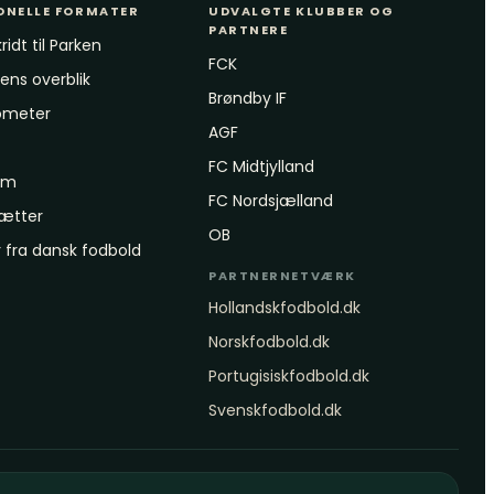
ONELLE FORMATER
UDVALGTE KLUBBER OG
PARTNERE
ridt til Parken
FCK
ns overblik
Brøndby IF
ometer
AGF
FC Midtjylland
rum
FC Nordsjælland
rætter
OB
fra dansk fodbold
PARTNERNETVÆRK
Hollandskfodbold.dk
Norskfodbold.dk
Portugisiskfodbold.dk
Svenskfodbold.dk