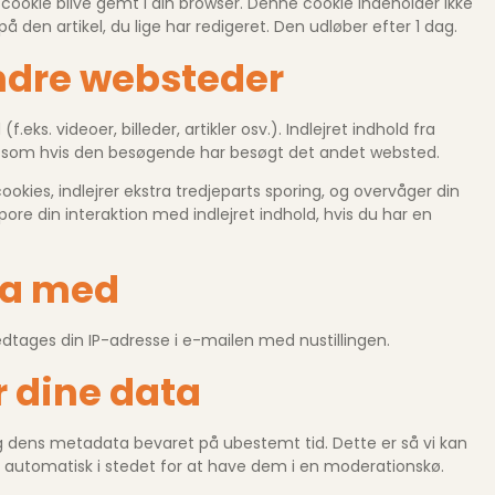
ere cookie blive gemt i din browser. Denne cookie indeholder ikke
 den artikel, du lige har redigeret. Den udløber efter 1 dag.
andre websteder
.eks. videoer, billeder, artikler osv.). Indlejret indhold fra
 som hvis den besøgende har besøgt det andet websted.
kies, indlejrer ekstra tredjeparts sporing, og overvåger din
pore din interaktion med indlejret indhold, hvis du har en
ta med
tages din IP-adresse i e-mailen med nustillingen.
 dine data
g dens metadata bevaret på ubestemt tid. Dette er så vi kan
tomatisk i stedet for at have dem i en moderationskø.