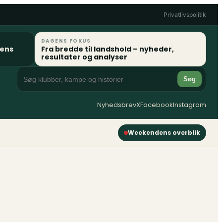
Privatlivspolitik
DAGENS FOKUS
gens
Fra bredde til landshold – nyheder,
resultater og analyser
Søg
Nyhedsbrev
X
Facebook
Instagram
Weekendens overblik
ver kommentarer på webstedet, indsamler vi de