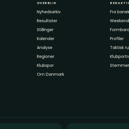
OVERBLIK
REDAKTI
Nyhedsarkiv
Fra banek
Resultater
Weekende
Stillinger
Formbar
Kalender
Profiler
Analyse
Taktisk 
Regioner
Klubport
Klubspor
Stemmer 
Om Danmark