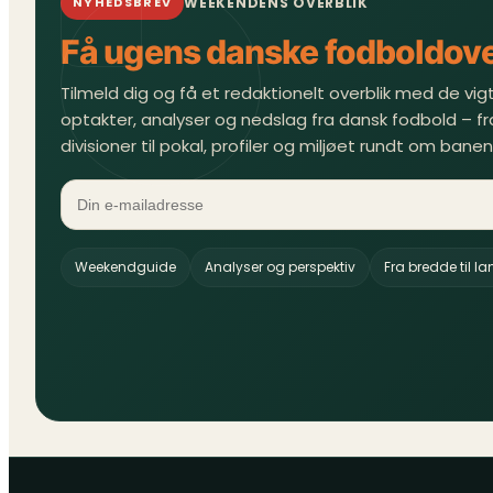
WEEKENDENS OVERBLIK
NYHEDSBREV
Få ugens danske fodboldove
Tilmeld dig og få et redaktionelt overblik med de vigti
optakter, analyser og nedslag fra dansk fodbold – fr
divisioner til pokal, profiler og miljøet rundt om banen
Weekendguide
Analyser og perspektiv
Fra bredde til l