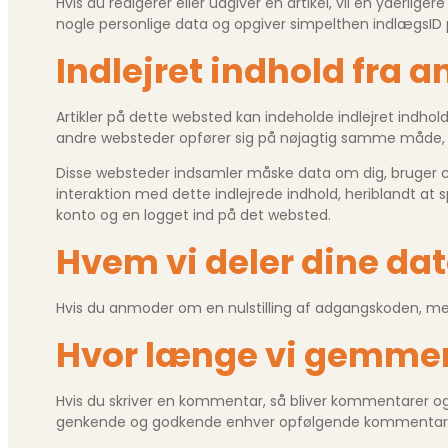
Hvis du redigerer eller udgiver en artikel, vil en yderlig
nogle personlige data og opgiver simpelthen indlægsID på
Indlejret indhold fra 
Artikler på dette websted kan indeholde indlejret indhold (f
andre websteder opfører sig på nøjagtig samme måde,
Disse websteder indsamler måske data om dig, bruger coo
interaktion med dette indlejrede indhold, heriblandt at s
konto og en logget ind på det websted.
Hvem vi deler dine da
Hvis du anmoder om en nulstilling af adgangskoden, med
Hvor længe vi gemmer
Hvis du skriver en kommentar, så bliver kommentarer o
genkende og godkende enhver opfølgende kommentar au