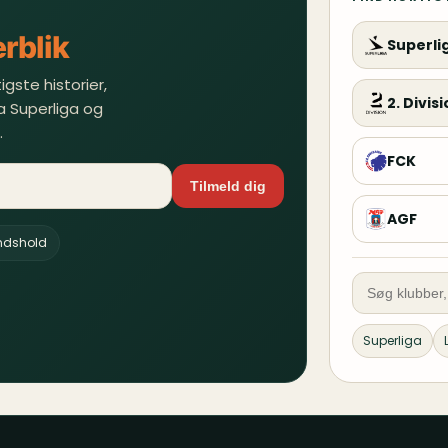
rblik
Superli
gste historier,
2. Divis
a Superliga og
.
FCK
Tilmeld dig
AGF
andshold
Superliga