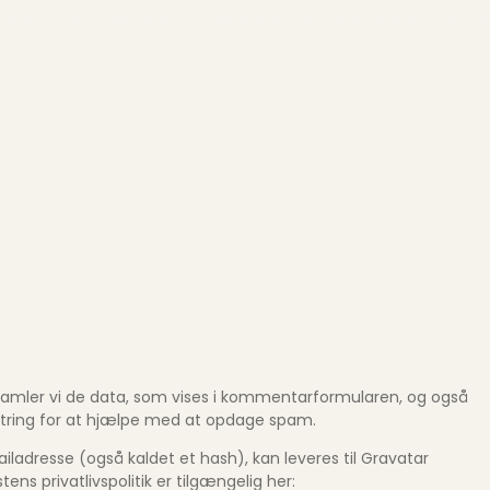
så den besøgendes IP-adresse og browserens user a
amler vi de data, som vises i kommentarformularen, og også
tring for at hjælpe med at opdage spam.
ladresse (også kaldet et hash), kan leveres til Gravatar
ns privatlivspolitik er tilgængelig her: