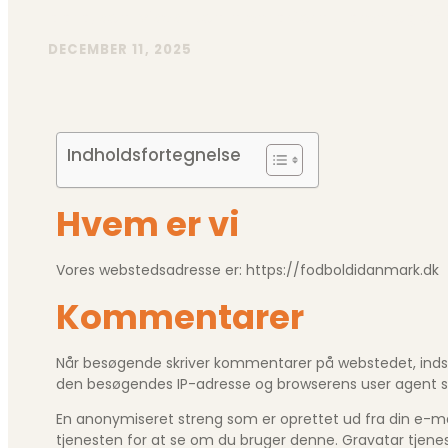
data, som vises i kommentarformularen, og og
DECEMBER 11, 2025
Indholdsfortegnelse
Hvem er vi
Vores webstedsadresse er: https://fodboldidanmark.dk
Kommentarer
Når besøgende skriver kommentarer på webstedet, inds
den besøgendes IP-adresse og browserens user agent s
En anonymiseret streng som er oprettet ud fra din e-mai
tjenesten for at se om du bruger denne. Gravatar tjeneste