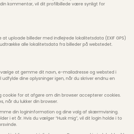
n kommentar, vil dit profilbillede være synligt for
e at uploade billeder med indlejrede lokalitetsdata (EXIF GPS)
trække alle lokalitetsdata fra billeder på webstedet.
u vælge at gemme dit navn, e-mailadresse og websted i
l udfylde dine oplysninger igen, når du skriver endnu en
dig cookie for at afgøre om din browser accepterer cookies.
, når du lukker din browser.
gemme din logininformation og dine valg af skærmvisning.
r i et år. Hvis du vælger “Husk mig”, vil dit login holde i to
orsvinde.