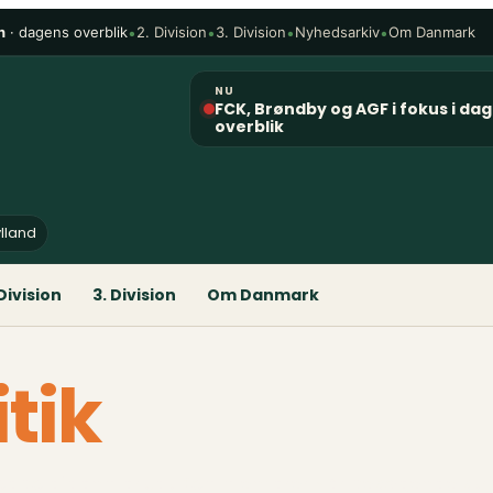
n
· dagens overblik
•
•
•
•
2. Division
3. Division
Nyhedsarkiv
Om Danmark
NU
FCK, Brøndby og AGF i fokus i da
overblik
ylland
 Division
3. Division
Om Danmark
itik
/fodboldidanmark.dk Kommentarer Når besøgende skri