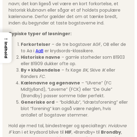
navn; det kan ligeså vel være en kort forkortelse, et
historisk klubnavn eller sågar et af holdets populære
kælenavne. Derfor gælder det om at tænke bredt,
inden du begynder at taste bogstaverne ind.
Typiske typer af løsninger:
→
Forkortelser
– de tre bogstaver AGF, OB eller de
Indhold
to Aa i
AaB
er krydsords-klassikere.
Historiske navne
– gamle storheder som B1903
eller B1909 dukker ofte op.
By + klubendelse
– fx Køge
BK
, Skive
IK
eller
Randers
FC
.
Kælenavne og øgenavne
– “Ulvene” (FC
Midtjylland), “Løverne” (FCK) eller “De Gule”
(Brøndby) passer somme tider perfekt.
Generiske ord
– “boldklub”, “idrætsforening” eller
blot “forening” kan også være nøglen, hvis
antallet af bogstaver stemmer.
Hold øje med tal, bindestreger og specialtegn:
Hvidovre
IF
kan i et krydsord blive til
HIF
, «Brøndby» til
Brondby
,