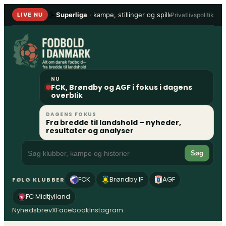
Spring
Superliga
· kampe, stillinger og spillere
•
1. Division
Privatlivspolitik
LIVE NU
til
indhold
NU
FCK, Brøndby og AGF i fokus i dagens
overblik
DAGENS FOKUS
Fra bredde til landshold – nyheder,
resultater og analyser
Søg
FCK
Brøndby IF
AGF
FØLG KLUBBER
FC Midtjylland
Nyhedsbrev
X
Facebook
Instagram