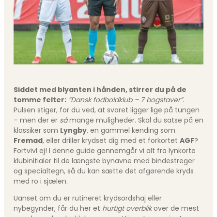
Siddet med blyanten i hånden, stirrer du på de
tomme felter:
“Dansk fodboldklub – 7 bogstaver”.
Pulsen stiger, for du ved, at svaret ligger lige på tungen
– men der er
så
mange muligheder. Skal du satse på en
klassiker som
Lyngby
, en gammel kending som
Fremad
, eller driller krydset dig med et forkortet
AGF
?
Fortvivl ej! I denne guide gennemgår vi alt fra lynkorte
klubinitialer til de længste bynavne med bindestreger
og specialtegn, så du kan sætte det afgørende kryds
med ro i sjælen.
Uanset om du er rutineret krydsordshaj eller
nybegynder, får du her et
hurtigt overblik
over de mest