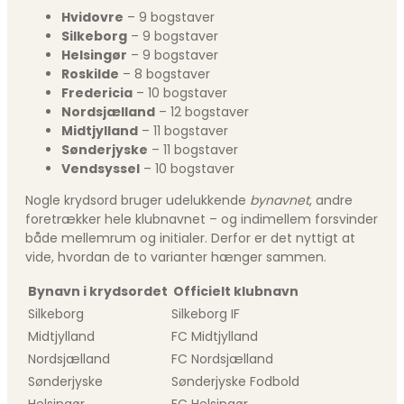
Hvidovre
– 9 bogstaver
Silkeborg
– 9 bogstaver
Helsingør
– 9 bogstaver
Roskilde
– 8 bogstaver
Fredericia
– 10 bogstaver
Nordsjælland
– 12 bogstaver
Midtjylland
– 11 bogstaver
Sønderjyske
– 11 bogstaver
Vendsyssel
– 10 bogstaver
Nogle krydsord bruger udelukkende
bynavnet
, andre
foretrækker hele klubnavnet – og indimellem forsvinder
både mellemrum og initialer. Derfor er det nyttigt at
vide, hvordan de to varianter hænger sammen.
Bynavn i krydsordet
Officielt klubnavn
Silkeborg
Silkeborg IF
Midtjylland
FC Midtjylland
Nordsjælland
FC Nordsjælland
Sønderjyske
Sønderjyske Fodbold