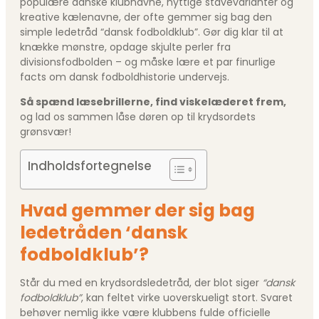
populære danske klubnavne, nyttige stavevarianter og
kreative kælenavne, der ofte gemmer sig bag den
simple ledetråd “dansk fodboldklub”. Gør dig klar til at
knække mønstre, opdage skjulte perler fra
divisionsfodbolden – og måske lære et par finurlige
facts om dansk fodboldhistorie undervejs.
Så spænd læsebrillerne, find viskelæderet frem,
og lad os sammen låse døren op til krydsordets
grønsvær!
Indholdsfortegnelse
Hvad gemmer der sig bag
ledetråden ‘dansk
fodboldklub’?
Står du med en krydsordsledetråd, der blot siger
“dansk
fodboldklub”
, kan feltet virke uoverskueligt stort. Svaret
behøver nemlig ikke være klubbens fulde officielle