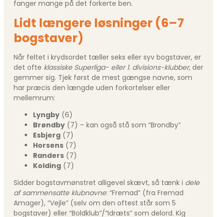
fanger mange på det forkerte ben.
Lidt længere løsninger (6–7
bogstaver)
Når feltet i krydsordet tæller seks eller syv bogstaver, er
det ofte
klassiske Superliga- eller 1. divisions-klubber
, der
gemmer sig. Tjek først de mest gængse navne, som
har præcis den længde uden forkortelser eller
mellemrum:
Lyngby
(6)
Brøndby
(7) – kan også stå som “Brondby”
Esbjerg
(7)
Horsens
(7)
Randers
(7)
Kolding
(7)
Sidder bogstavmønstret alligevel skævt, så tænk i
dele
af sammensatte klubnavne
: “Fremad” (fra Fremad
Amager), “Vejle” (selv om den oftest står som 5
bogstaver) eller “Boldklub”/“Idræts” som delord. Kig