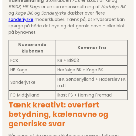
navneændring
. Storklubben
FCK
er skabt af
KB
og
B1903
;
HB Køge
er en sammensmeltning af
Herfølge BK
og
Køge BK
, og
Sønderjyske
dækker over flere
sønderjyske
moderklubber. Tænk på, at krydsordet kan
spørge på både det nye og det gamle navn – eller blot
på bynavnet.
Nuværende
Kommer fra
klubnavn
FCK
KB + B1903
HB Køge
Herfølge BK + Køge BK
HFK Sønderjylland + Haderslev FK
Sønderjyske
m.fl.
FC Midtjylland
Ikast FS + Herning Fremad
Tænk kreativt: overført
betydning, kælenavne og
generiske svar
Når ingen af de gængse klubnavne passer i felterne,