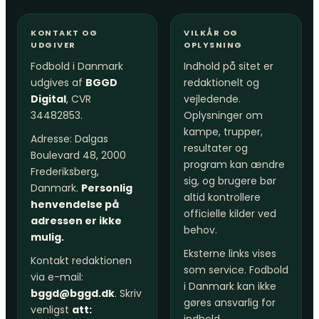
KONTAKT OG
VILKÅR OG
UDGIVER
OPLYSNING
Fodbold i Danmark
Indhold på sitet er
udgives af
BGGD
redaktionelt og
Digital
, CVR
vejledende.
34482853.
Oplysninger om
kampe, trupper,
Adresse: Dalgas
resultater og
Boulevard 48, 2000
program kan ændre
Frederiksberg,
sig, og brugere bør
Danmark.
Personlig
altid kontrollere
henvendelse på
officielle kilder ved
adressen er ikke
behov.
mulig.
Eksterne links vises
Kontakt redaktionen
som service. Fodbold
via e-mail:
i Danmark kan ikke
bggd@bggd.dk
. Skriv
gøres ansvarlig for
venligst
att: