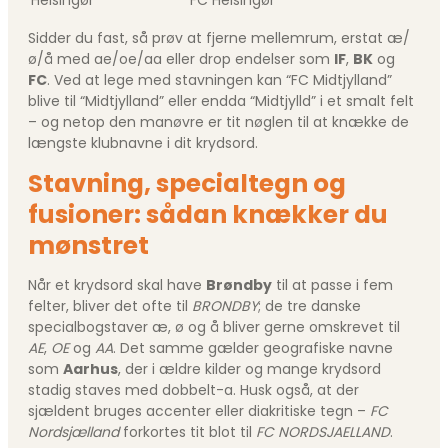
Helsingør
FC Helsingør
Sidder du fast, så prøv at fjerne mellemrum, erstat æ/
ø/å med ae/oe/aa eller drop endelser som
IF
,
BK
og
FC
. Ved at lege med stavningen kan “FC Midtjylland”
blive til “Midtjylland” eller endda “Midtjylld” i et smalt felt
– og netop den manøvre er tit nøglen til at knække de
længste klubnavne i dit krydsord.
Stavning, specialtegn og
fusioner: sådan knækker du
mønstret
Når et krydsord skal have
Brøndby
til at passe i fem
felter, bliver det ofte til
BRONDBY
; de tre danske
specialbogstaver æ, ø og å bliver gerne omskrevet til
AE
,
OE
og
AA
. Det samme gælder geografiske navne
som
Aarhus
, der i ældre kilder og mange krydsord
stadig staves med dobbelt-a. Husk også, at der
sjældent bruges accenter eller diakritiske tegn –
FC
Nordsjælland
forkortes tit blot til
FC NORDSJAELLAND
.