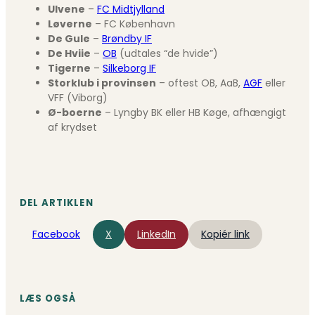
Ulvene
–
FC Midtjylland
Løverne
– FC København
De Gule
–
Brøndby IF
De Hviie
–
OB
(udtales “de hvide”)
Tigerne
–
Silkeborg IF
Storklub i provinsen
– oftest OB, AaB,
AGF
eller
VFF (Viborg)
Ø-boerne
– Lyngby BK eller HB Køge, afhængigt
af krydset
DEL ARTIKLEN
Facebook
X
LinkedIn
Kopiér link
LÆS OGSÅ