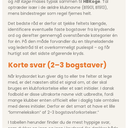
og
HB Køge
mases typisk sammen til
HBKoge
. Tal
optræder især i de ældre klubnavne (B1901, B1913),
mens bindestreger som regel fjernes helt.
Det bedste råd er derfor at tjekke feltets længde,
identificere eventuelle faste bogstaver fra krydsende
ord og derefter gennemgå ovenstående kategorier én
for én. På den måde forvandler du en tilsyneladende
vag ledetråd til et overkommeligt puslespil – og får
hurtigt sat det sidste afgørende kryds.
Korte svar (2–3 bogstaver)
Når krydsordet kun giver dig to eller tre felter at lege
med, er det næsten altid et signal om, at der skal
bruges en klubforkortelse eller et sæt initialer. I dansk
fodbold er disse ultrakorte navne vidt udbredte, fordi
mange klubber enten officielt eller i daglig tale omtales
med deres initialer. Derfor er det smart at have et lille
“lommeleksikon” af 2-3 bogstavs­forkortelser.”
I tabellen herunder finder du de mest hyppige svar,