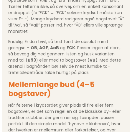
optræde som “AAB”, og “EfB” findes hyppigt som “EFB”.
Tæller felterne ikke, så overvej, om en enkelt konsonant
er droppet (fx “FCK” → “FCK” selvom krydset måske kun
viser F- -). Mange krydsord redigerer også bogstavet “Å”
til “Aa”, så “AaB” passer ind, hvor “ÅB” ellers ville sprænge
mønstret.
Endelig: Er du i tvivl, så test først de absolut mest
gængse –
OB
,
AGF
,
AaB
og
FCK
. Passer ingen af dem,
så bevæg dig ned gennem listen og husk varianten
med tal (
B93
) eller med to bogstaver (
VB
). Med dette
arsenal i baghånden bør selv de mest lumske to-
trefeltsledetråde falde hurtigt på plads.
Mellemlange bud (4–5
bogstaver)
Når felterne i krydsordet giver plads til fire eller fem
bogstaver, er det som regel en af de klassiske by- eller
traditionsklubber, der gemmer sig. Længden passer
perfekt til den simple model “bynavn = klubnavn”, hvor
der hverken er mellemrum eller forkortelser, og hvor