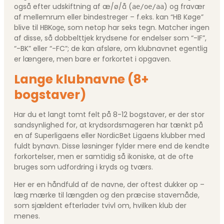
også efter udskiftning af æ/ø/å (
) og fravær
ae/oe/aa
af mellemrum eller bindestreger – f.eks. kan “HB Køge”
blive til
, som netop har seks tegn. Matcher ingen
HBKoge
af disse, så dobbelttjek krydsene for endelser som “-IF”,
“-BK” eller “-FC”; de kan afsløre, om klubnavnet egentlig
er længere, men bare er forkortet i opgaven.
Lange klubnavne (8+
bogstaver)
Har du et langt tomt felt på 8-12 bogstaver, er der stor
sandsynlighed for, at krydsordsmageren har tænkt på
en af Superligaens eller NordicBet Ligaens klubber med
fuldt bynavn. Disse løsninger fylder mere end de kendte
forkortelser, men er samtidig så ikoniske, at de ofte
bruges som udfordring i kryds og tværs.
Her er en håndfuld af de navne, der oftest dukker op –
læg mærke til længden og den præcise stavemåde,
som sjældent efterlader tvivl om, hvilken klub der
menes.