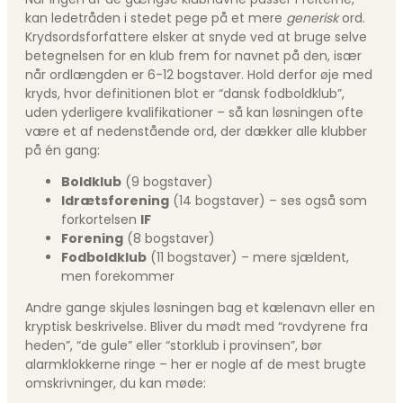
kan ledetråden i stedet pege på et mere
generisk
ord.
Krydsordsforfattere elsker at snyde ved at bruge selve
betegnelsen for en klub frem for navnet på den, især
når ordlængden er 6-12 bogstaver. Hold derfor øje med
kryds, hvor definitionen blot er “dansk fodboldklub”,
uden yderligere kvalifikationer – så kan løsningen ofte
være et af nedenstående ord, der dækker alle klubber
på én gang:
Boldklub
(9 bogstaver)
Idrætsforening
(14 bogstaver) – ses også som
forkortelsen
IF
Forening
(8 bogstaver)
Fodboldklub
(11 bogstaver) – mere sjældent,
men forekommer
Andre gange skjules løsningen bag et kælenavn eller en
kryptisk beskrivelse. Bliver du mødt med “rovdyrene fra
heden”, “de gule” eller “storklub i provinsen”, bør
alarmklokkerne ringe – her er nogle af de mest brugte
omskrivninger, du kan møde: