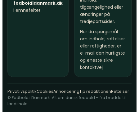
indhold,
fodboldidanmark.dk
tilgængelighed eller
i emnefeltet.
ændringer på
tredjepartssider.
Har du spørgsmål
om indhold, rettelser
eller rettigheder, er
e-mail den hurtigste
og eneste sikre
kontaktvej.
Privatlivspolitik
Cookies
Annoncering
Tip redaktionen
Rettelser
© Fodbold i Danmark. Alt om dansk fodbold – fra bredde til
landshold.