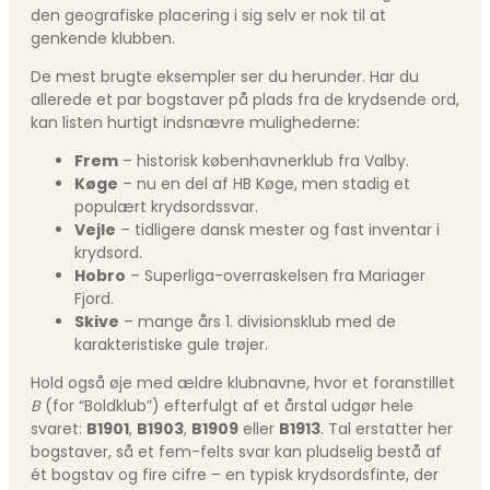
den geografiske placering i sig selv er nok til at
genkende klubben.
De mest brugte eksempler ser du herunder. Har du
allerede et par bogstaver på plads fra de krydsende ord,
kan listen hurtigt indsnævre mulighederne:
Frem
– historisk københavnerklub fra Valby.
Køge
– nu en del af HB Køge, men stadig et
populært krydsordssvar.
Vejle
– tidligere dansk mester og fast inventar i
krydsord.
Hobro
– Superliga-overraskelsen fra Mariager
Fjord.
Skive
– mange års 1. divisionsklub med de
karakteristiske gule trøjer.
Hold også øje med ældre klubnavne, hvor et foranstillet
B
(for “Boldklub”) efterfulgt af et årstal udgør hele
svaret:
B1901
,
B1903
,
B1909
eller
B1913
. Tal erstatter her
bogstaver, så et fem-felts svar kan pludselig bestå af
ét bogstav og fire cifre – en typisk krydsordsfinte, der