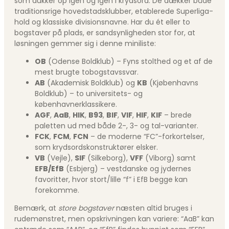
som dukker op igen og igen i krydsord. De dækker både
traditionsrige hovedstadsklubber, etablerede Superliga-
hold og klassiske divisionsnavne. Har du ét eller to
bogstaver på plads, er sandsynligheden stor for, at
løsningen gemmer sig i denne miniliste:
OB
(Odense Boldklub) – Fyns stolthed og et af de
mest brugte tobogstavssvar.
AB
(Akademisk Boldklub) og
KB
(Kjøbenhavns
Boldklub) – to universitets- og
københavnerklassikere.
AGF
,
AaB
,
HIK
,
B93
,
BIF
,
VIF
,
HIF
,
KIF
– brede
paletten ud med både 2-, 3- og tal-varianter.
FCK
,
FCM
,
FCN
– de moderne “FC”-forkortelser,
som krydsordskonstruktører elsker.
VB
(Vejle),
SIF
(Silkeborg),
VFF
(Viborg) samt
EFB/EfB
(Esbjerg) – vestdanske og jydernes
favoritter, hvor stort/lille “f” i EfB begge kan
forekomme.
Bemærk, at
store bogstaver
næsten altid bruges i
rudemønstret, men opskrivningen kan variere: “AaB” kan