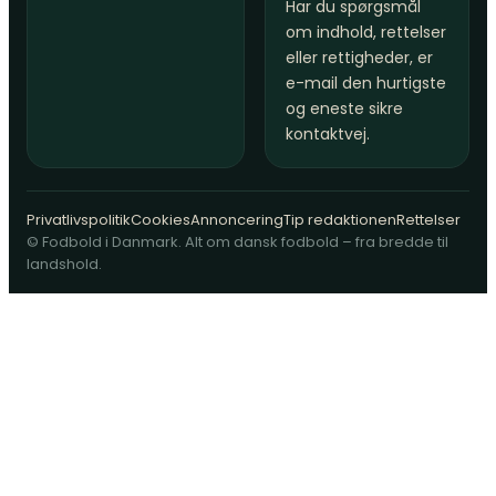
Har du spørgsmål
om indhold, rettelser
eller rettigheder, er
e-mail den hurtigste
og eneste sikre
kontaktvej.
Privatlivspolitik
Cookies
Annoncering
Tip redaktionen
Rettelser
© Fodbold i Danmark. Alt om dansk fodbold – fra bredde til
landshold.