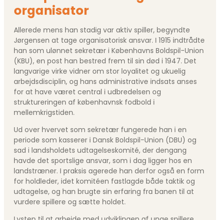
organisator
Allerede mens han stadig var aktiv spiller, begyndte
Jørgensen at tage organisatorisk ansvar. I 1915 indtrådte
han som ulønnet sekretær i Københavns Boldspil-Union
(KBU), en post han bestred frem til sin død i 1947. Det
langvarige virke vidner om stor loyalitet og ukuelig
arbejdsdisciplin, og hans administrative indsats anses
for at have været central i udbredelsen og
struktureringen af københavnsk fodbold i
mellemkrigstiden.
Ud over hvervet som sekretær fungerede han i en
periode som kasserer i Dansk Boldspil-Union (DBU) og
sad i landsholdets udtagelseskomité, der dengang
havde det sportslige ansvar, som i dag ligger hos en
landstræner. I praksis agerede han derfor også en form
for holdleder, idet komitéen fastlagde både taktik og
udtagelse, og han brugte sin erfaring fra banen til at
vurdere spillere og sætte holdet.
Lysten til at arbejde med udviklingen af unge spillere