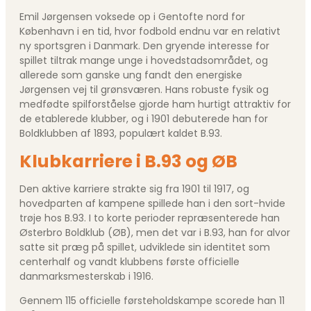
Emil Jørgensen voksede op i Gentofte nord for
København i en tid, hvor fodbold endnu var en relativt
ny sportsgren i Danmark. Den gryende interesse for
spillet tiltrak mange unge i hovedstadsområdet, og
allerede som ganske ung fandt den energiske
Jørgensen vej til grønsværen. Hans robuste fysik og
medfødte spilforståelse gjorde ham hurtigt attraktiv for
de etablerede klubber, og i 1901 debuterede han for
Boldklubben af 1893, populært kaldet B.93.
Klubkarriere i B.93 og ØB
Den aktive karriere strakte sig fra 1901 til 1917, og
hovedparten af kampene spillede han i den sort-hvide
trøje hos B.93. I to korte perioder repræsenterede han
Østerbro Boldklub (ØB), men det var i B.93, han for alvor
satte sit præg på spillet, udviklede sin identitet som
centerhalf og vandt klubbens første officielle
danmarksmesterskab i 1916.
Gennem 115 officielle førsteholdskampe scorede han 11