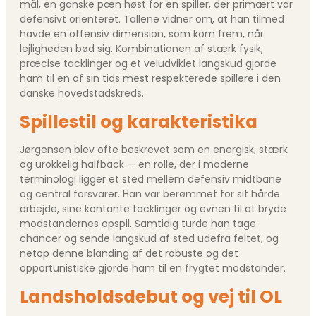
mål, en ganske pæn høst for en spiller, der primært var
defensivt orienteret. Tallene vidner om, at han tilmed
havde en offensiv dimension, som kom frem, når
lejligheden bød sig. Kombinationen af stærk fysik,
præcise tacklinger og et veludviklet langskud gjorde
ham til en af sin tids mest respekterede spillere i den
danske hovedstadskreds.
Spillestil og karakteristika
Jørgensen blev ofte beskrevet som en energisk, stærk
og urokkelig halfback — en rolle, der i moderne
terminologi ligger et sted mellem defensiv midtbane
og central forsvarer. Han var berømmet for sit hårde
arbejde, sine kontante tacklinger og evnen til at bryde
modstandernes opspil. Samtidig turde han tage
chancer og sende langskud af sted udefra feltet, og
netop denne blanding af det robuste og det
opportunistiske gjorde ham til en frygtet modstander.
Landsholdsdebut og vej til OL