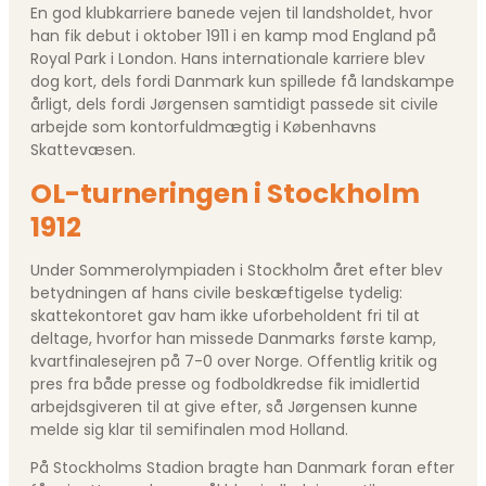
En god klubkarriere banede vejen til landsholdet, hvor
han fik debut i oktober 1911 i en kamp mod England på
Royal Park i London. Hans internationale karriere blev
dog kort, dels fordi Danmark kun spillede få landskampe
årligt, dels fordi Jørgensen samtidigt passede sit civile
arbejde som kontorfuldmægtig i Københavns
Skattevæsen.
OL-turneringen i Stockholm
1912
Under Sommer­olympiaden i Stockholm året efter blev
betydningen af hans civile beskæftigelse tydelig:
skattekontoret gav ham ikke uforbeholdent fri til at
deltage, hvorfor han missede Danmarks første kamp,
kvartfinalesejren på 7-0 over Norge. Offentlig kritik og
pres fra både presse og fodboldkredse fik imidlertid
arbejdsgiveren til at give efter, så Jørgensen kunne
melde sig klar til semifinalen mod Holland.
På Stockholms Stadion bragte han Danmark foran efter