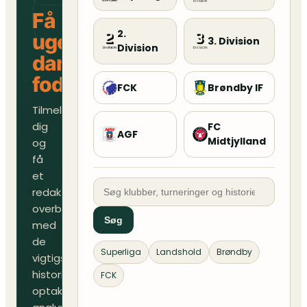
Få
2.
ugens
3. Division
Division
danske
fodboldoverblik
FCK
Brøndby IF
Tilmeld
dig
FC
AGF
Midtjylland
og
få
et
redaktionelt
overblik
Søg
med
de
Superliga
Landshold
Brøndby
vigtigste
historier,
FCK
optakter,