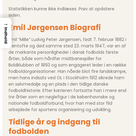
Statistikken kunne ikke indlæses. Prøv at opdatere
siden.
→
Emil Jørgensen Biografi
Indhold
Emil “Mille” Ludvig Peter Jørgensen, født 7. februar 1882 i
Gentofte og død samme sted 23. marts 1947, var en af
de markante personligheder i dansk fodbolds første
årtier, både som hårdfør midtbanespiller for
Boldklubben af 1893 og som engageret leder i en række
fodboldorganisationer. Han nåede blot fire landskampe,
men hans indsats ved OL i Stockholm 1912 sikrede ham
en sølvmedalje og en plads i den tidlige danske
fodboldhistorie. Efter karrieren fortsatte han i mere end
tre årtier som en nøglefigur i de københavnske og
nationale fodboldforbund, hvor han med stor flid
arbejdede for sportens organisering og udvikling.
Tidlige år og indgang til
fodbolden