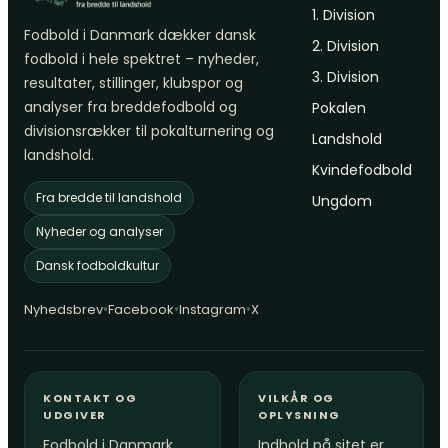
1. Division
Fodbold i Danmark dækker dansk
2. Division
fodbold i hele spektret – nyheder,
3. Division
resultater, stillinger, klubspor og
analyser fra breddefodbold og
Pokalen
divisionsrækker til pokalturnering og
Landshold
landshold.
Kvindefodbold
Fra bredde til landshold
Ungdom
Nyheder og analyser
Dansk fodboldkultur
•
•
•
Nyhedsbrev
Facebook
Instagram
X
KONTAKT OG
VILKÅR OG
UDGIVER
OPLYSNING
Fodbold i Danmark
Indhold på sitet er