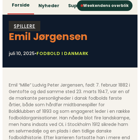
Forside
Nyheder
Superliga
1. Division
2. D
Weekendens overblik
SPILLERE
Emil Jørgensen
juli 10, 2025
•
FODBOLD I DANMARK
Emil “Mille” Ludvig Peter Jørgensen, født 7. februar 1882 i
Gentofte og død samme sted 23. marts 1947, var en af
de markante personligheder i dansk fodbolds første
årtier, både som hårdfør midtbanespiller for
Boldklubben af 1893 og som engageret leder i en række
fodboldorganisationer. Han nåede blot fire landskampe,
men hans indsats ved OL i Stockholm 1912 sikrede ham
en sølvmedalje og en plads i den tidlige danske
fodboldhistorie. Efter karrieren fortsatte han i mere end