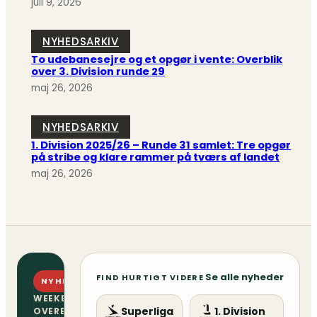
juli 9, 2026
NYHEDSARKIV
To udebanesejre og et opgør i vente: Overblik
over 3. Division runde 29
maj 26, 2026
NYHEDSARKIV
1. Division 2025/26 – Runde 31 samlet: Tre opgør
på stribe og klare rammer på tværs af landet
maj 26, 2026
Se alle nyheder
FIND HURTIGT VIDERE
NYHEDSBREV
WEEKENDENS
Superliga
1. Division
OVERBLIK