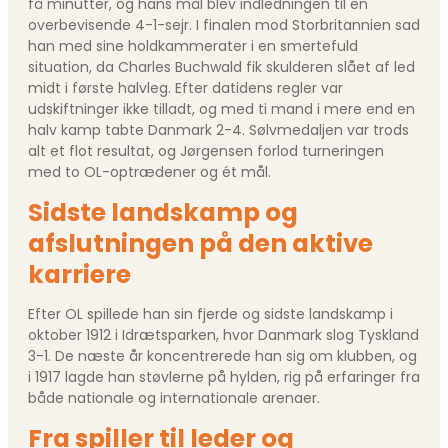
få minutter, og hans mål blev indledningen til en
overbevisende 4-1-sejr. I finalen mod Storbritannien sad
han med sine holdkammerater i en smertefuld
situation, da Charles Buchwald fik skulderen slået af led
midt i første halvleg. Efter datidens regler var
udskiftninger ikke tilladt, og med ti mand i mere end en
halv kamp tabte Danmark 2-4. Sølvmedaljen var trods
alt et flot resultat, og Jørgensen forlod turneringen
med to OL-optrædener og ét mål.
Sidste landskamp og
afslutningen på den aktive
karriere
Efter OL spillede han sin fjerde og sidste landskamp i
oktober 1912 i Idrætsparken, hvor Danmark slog Tyskland
3-1. De næste år koncentrerede han sig om klubben, og
i 1917 lagde han støvlerne på hylden, rig på erfaringer fra
både nationale og internationale arenaer.
Fra spiller til leder og