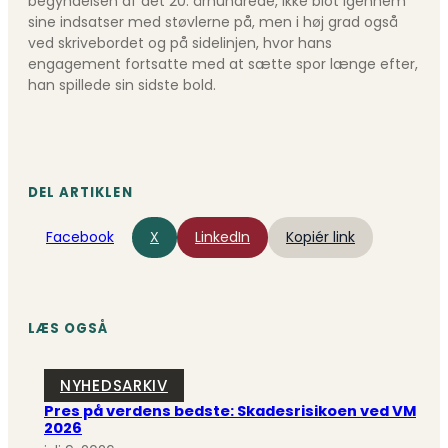
begyndelsen af det 20. århundrede, ikke blot igennem
sine indsatser med støvlerne på, men i høj grad også
ved skrivebordet og på sidelinjen, hvor hans
engagement fortsatte med at sætte spor længe efter,
han spillede sin sidste bold.
DEL ARTIKLEN
Facebook
X
LinkedIn
Kopiér link
LÆS OGSÅ
NYHEDSARKIV
Pres på verdens bedste: Skadesrisikoen ved VM
2026