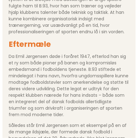
fulgte ham til B.93, hvor han som træner og vejleder
hjalp klubbens talenter både teknisk og taktisk. At han
kunne kombinere organisatorisk indsigt med
trænergerning, var usædvanligt på en tid, hvor
professionaliseringen af sporten endnu lå i sin vorden.
Eftermæle
Da Emil Jørgensen døde i foråret 1947, efterlod han sig
et ry som både pioner på banen og kompromisløs
embedsmand i fodboldens tjeneste. B.93 stiftede et
mindelegat i hans navn, hvorfra ungdomsspillere kunne
modtage fodboldstøvler som anerkendelse og støtte til
deres videre udvikling. Dette legat er udtryk for den
respekt klubben nærede for hans indsats – både som
en integreret del af dansk fodbolds allertidligste
triumfer og som drivkraft i organiseringen af sporten
frem mod moderne tider.
Således står Emil Jørgensen som et eksempel på en af
de mange ildsjæle, der formede dansk fodbold i