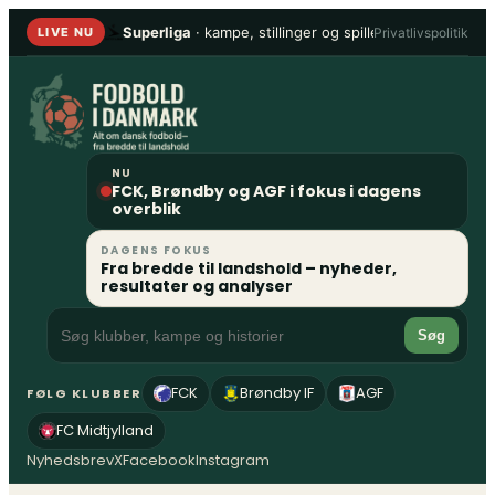
Spring
Superliga
· kampe, stillinger og spillere
•
1. Division
Privatlivspolitik
LIVE NU
til
indhold
NU
FCK, Brøndby og AGF i fokus i dagens
overblik
DAGENS FOKUS
Fra bredde til landshold – nyheder,
resultater og analyser
Søg
FCK
Brøndby IF
AGF
FØLG KLUBBER
FC Midtjylland
Nyhedsbrev
X
Facebook
Instagram