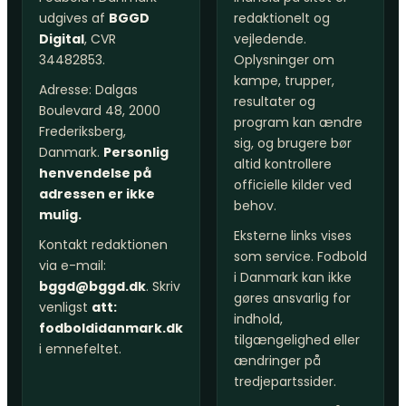
udgives af
BGGD
redaktionelt og
Digital
, CVR
vejledende.
34482853.
Oplysninger om
kampe, trupper,
Adresse: Dalgas
resultater og
Boulevard 48, 2000
program kan ændre
Frederiksberg,
sig, og brugere bør
Danmark.
Personlig
altid kontrollere
henvendelse på
officielle kilder ved
adressen er ikke
behov.
mulig.
Eksterne links vises
Kontakt redaktionen
som service. Fodbold
via e-mail:
i Danmark kan ikke
bggd@bggd.dk
. Skriv
gøres ansvarlig for
venligst
att:
indhold,
fodboldidanmark.dk
tilgængelighed eller
i emnefeltet.
ændringer på
tredjepartssider.