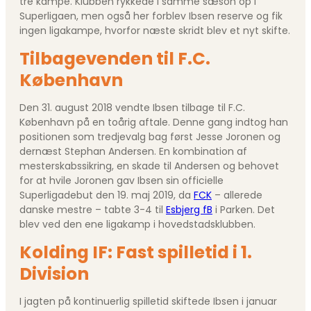
tre kampe. Klubben rykkede i samme sæson op i
Superligaen, men også her forblev Ibsen reserve og fik
ingen ligakampe, hvorfor næste skridt blev et nyt skifte.
Tilbagevenden til F.C.
København
Den 31. august 2018 vendte Ibsen tilbage til F.C.
København på en toårig aftale. Denne gang indtog han
positionen som tredjevalg bag først Jesse Joronen og
dernæst Stephan Andersen. En kombination af
mesterskabssikring, en skade til Andersen og behovet
for at hvile Joronen gav Ibsen sin officielle
Superligadebut den 19. maj 2019, da
FCK
– allerede
danske mestre – tabte 3-4 til
Esbjerg fB
i Parken. Det
blev ved den ene ligakamp i hovedstadsklubben.
Kolding IF: Fast spilletid i 1.
Division
I jagten på kontinuerlig spilletid skiftede Ibsen i januar