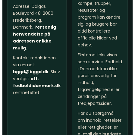
kampe, trupper,
Adresse: Dalgas
resultater og
Boulevard 48, 2000
program kan ændre
Frederiksberg,
sig, og brugere bør
Danmark.
Personlig
altid kontrollere
henvendelse på
officielle kilder ved
adressen er ikke
behov.
mulig.
Eksterne links vises
Kontakt redaktionen
som service. Fodbold
via e-mail:
i Danmark kan ikke
bggd@bggd.dk
. Skriv
gøres ansvarlig for
venligst
att:
indhold,
fodboldidanmark.dk
tilgængelighed eller
i emnefeltet.
ændringer på
tredjepartssider.
Har du spørgsmål
om indhold, rettelser
eller rettigheder, er
e-mail den hurtigste