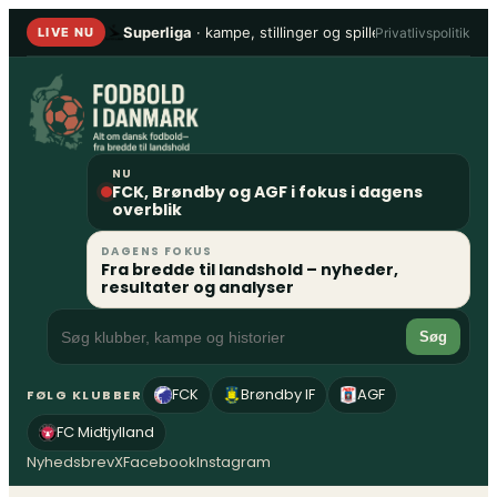
Spring
Superliga
· kampe, stillinger og spillere
•
1. Division
Privatlivspolitik
LIVE NU
til
indhold
NU
FCK, Brøndby og AGF i fokus i dagens
overblik
DAGENS FOKUS
Fra bredde til landshold – nyheder,
resultater og analyser
Søg
FCK
Brøndby IF
AGF
FØLG KLUBBER
FC Midtjylland
Nyhedsbrev
X
Facebook
Instagram