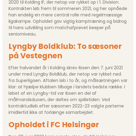
2020 til Kolding IF, der netop var rykket op i 1. Division.
Kontrakten løb frem til sommeren 2021, og her opnåede
han endelig en mere central rolle med regelmæssige
ligakampe. Opholdet gav vigtig kamptræning og bidrog
til hans udvikling som matchafprøvet keeper på
seniorniveau.
Lyngby Boldklub: To sæsoner
på Vestegnen
Efter halvandet år i Kolding skrev Ibsen den 7. juni 2021
under med Lyngby Boldklub, der netop var rykket ned
fra Superligaen. Aftalen løb i to år, og målsætningen var
klar: at hjælpe klubben tilbage i landets bedste række. I
løbet af sin Lyngby-tid var Ibsen en del af
målmandsduoen, der deltes om spilletiden. Ved
kontraktudløb efter sæsonen 2022-23 valgte parterne
imidlertid ikke at forlænge samarbejdet.
Opholdet i FC Helsingør