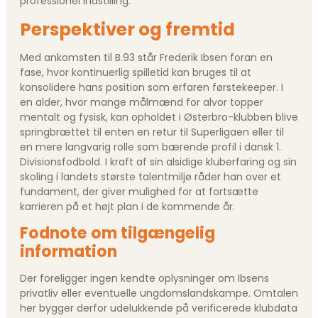
professionel indstilling.
Perspektiver og fremtid
Med ankomsten til B.93 står Frederik Ibsen foran en
fase, hvor kontinuerlig spilletid kan bruges til at
konsolidere hans position som erfaren førstekeeper. I
en alder, hvor mange målmænd for alvor topper
mentalt og fysisk, kan opholdet i Østerbro-klubben blive
springbrættet til enten en retur til Superligaen eller til
en mere langvarig rolle som bærende profil i dansk 1.
Divisionsfodbold. I kraft af sin alsidige kluberfaring og sin
skoling i landets største talentmiljø råder han over et
fundament, der giver mulighed for at fortsætte
karrieren på et højt plan i de kommende år.
Fodnote om tilgængelig
information
Der foreligger ingen kendte oplysninger om Ibsens
privatliv eller eventuelle ungdomslandskampe. Omtalen
her bygger derfor udelukkende på verificerede klubdata