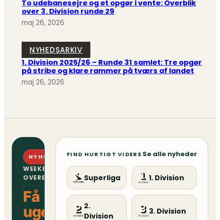
To udebanesejre og et opgør i vente: Overblik
over 3. Division runde 29
maj 26, 2026
NYHEDSARKIV
1. Division 2025/26 – Runde 31 samlet: Tre opgør
på stribe og klare rammer på tværs af landet
maj 26, 2026
Se alle nyheder
FIND HURTIGT VIDERE
NYHEDSBREV
WEEKENDENS
Superliga
1. Division
OVERBLIK
Få
2.
ugens
3. Division
Division