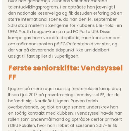
hvor han gennemgik klubbens velrenommerede
talentudviklingsprogram. Her optrådte han jævnligt i
den nationale Reserveliga og fik desuden erfaring på en
større international scene, da han den 14. september
2016 stod mellem stængerne for klubbens U19-hold i en
UEFA Youth League-kamp mod FC Porto U19. Disse
kampe gav ham værdifuld spilletid, men konkurrencen
om målmandsposten på FCK’s førstehold var stor, og
der var på daværende tidspunkt ikke umiddelbart
udsigt til fast spilletid i Superligaen.
Første seniorskifte: Vendsyssel
FF
I jagten på mere regelmæssig førsteholdserfaring drog
Ibsen i juli 2017 på prøvetræning i Vendsyssel FF, der da
befandt sig i NordicBet Ligaen. Prøven forløb
overbevisende, og blot en uge senere underskrev han
en toårig kontrakt med klubben. I Vendsyssel havde han
rollen som andenmålmand og optrådte derfor primært
i DBU Pokalen, hvor han i løbet af sæsonen 2017–18 fik