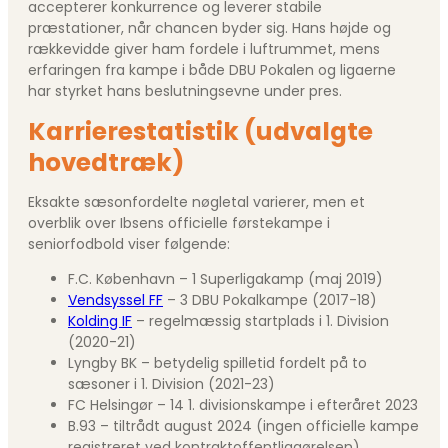
accepterer konkurrence og leverer stabile
præstationer, når chancen byder sig. Hans højde og
rækkevidde giver ham fordele i luftrummet, mens
erfaringen fra kampe i både DBU Pokalen og ligaerne
har styrket hans beslutningsevne under pres.
Karrierestatistik (udvalgte
hovedtræk)
Eksakte sæsonfordelte nøgletal varierer, men et
overblik over Ibsens officielle førstekampe i
seniorfodbold viser følgende:
F.C. København – 1 Superligakamp (maj 2019)
Vendsyssel FF
– 3 DBU Pokalkampe (2017-18)
Kolding IF
– regelmæssig startplads i 1. Division
(2020-21)
Lyngby BK – betydelig spilletid fordelt på to
sæsoner i 1. Division (2021-23)
FC Helsingør – 14 1. divisionskampe i efteråret 2023
B.93 – tiltrådt august 2024 (ingen officielle kampe
registreret ved kontraktoffentliggørelsen)