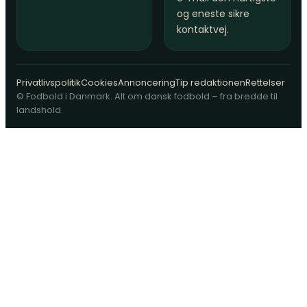
og eneste sikre
kontaktvej.
Privatlivspolitik
Cookies
Annoncering
Tip redaktionen
Rettelser
© Fodbold i Danmark. Alt om dansk fodbold – fra bredde til
landshold.