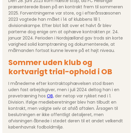
Den 28. juni 2023 kom næste stop, da FC Helsingør
præsenterede Ibsen på en kontrakt frem til sommeren
2025. Forventningerne var store, og i efterårssæsonen
2023 vogtede han målet i 14 af klubbens 18 1.
divisionskampe. Efter blot lidt over et halvt år blev
parterne dog enige om at ophæve kontrakten pr. 24.
januar 2024. Perioden i Nordsjælland gav trods sin korte
varighed solid kamptræning og dokumenterede, at
målmanden fortsat kunne levere på et højt niveau.
Sommer uden klub og
kortvarigt trial-ophold i OB
I månederne efter kontraktophævelsen stod Ibsen
uden fast arbejdsgiver, men i juli 2024 deltog han i en
prøvetræning hos
OB,
der netop var rykket ned i 1.
Division. Ifølge medieberetninger blev han tilbudt en
kontrakt, men valgte selv at afslå aftalen. Årsagen til
beslutningen er ikke offentligt detaljeret, men
afvisningen åbnede i stedet døren til et andet velkendt
københavnsk fodboldmiljø.