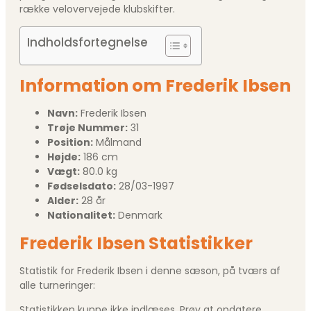
række velovervejede klubskifter.
Indholdsfortegnelse
Information om Frederik Ibsen
Navn:
Frederik Ibsen
Trøje Nummer:
31
Position:
Målmand
Højde:
186 cm
Vægt:
80.0 kg
Fødselsdato:
28/03-1997
Alder:
28 år
Nationalitet:
Denmark
Frederik Ibsen Statistikker
Statistik for Frederik Ibsen i denne sæson, på tværs af
alle turneringer:
Statistikken kunne ikke indlæses. Prøv at opdatere