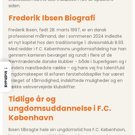
siden.
Frederik Ibsen Biografi
Frederik Ibsen, født 28. marts 1997, er en dansk
professionel målmand, der i sommeren 2024 indledte
et nyt kapitel hos den traditionsrige 1. divisionsklub B.93.
Med rødder i F.C. Københavns ungdomsafdeling har han
gennem karrieren bevæget sig rundt i flere af de
fremtrædende danske klubber – både i Superligaen og i
→
landets næstbedste række – og hans vej fra talentfuld
Indhold
ungdomskeeper til erfaren førsteholdsspiller har været
præget af tålmodighed, indskiftede muligheder og en
række velovervejede klubskifter.
Tidlige år og
ungdomsuddannelse i F.C.
København
Ibsen tilbragte hele sin ungdomstid hos F.C. København,