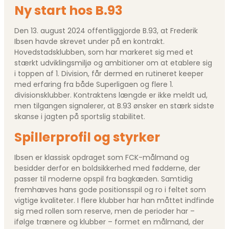
Ny start hos B.93
Den 13. august 2024 offentliggjorde B.93, at Frederik
Ibsen havde skrevet under på en kontrakt.
Hovedstadsklubben, som har markeret sig med et
stærkt udviklingsmiljø og ambitioner om at etablere sig
i toppen af 1. Division, får dermed en rutineret keeper
med erfaring fra både Superligaen og flere 1.
divisionsklubber. Kontraktens længde er ikke meldt ud,
men tilgangen signalerer, at B.93 ønsker en stærk sidste
skanse i jagten på sportslig stabilitet.
Spillerprofil og styrker
Ibsen er klassisk opdraget som FCK-målmand og
besidder derfor en boldsikkerhed med fødderne, der
passer til moderne opspil fra bagkæden. Samtidig
fremhæves hans gode positionsspil og ro i feltet som
vigtige kvaliteter. I flere klubber har han måttet indfinde
sig med rollen som reserve, men de perioder har –
ifølge trænere og klubber – formet en målmand, der