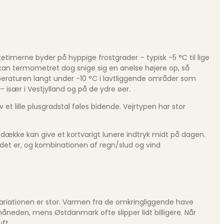
imerne byder på hyppige frostgrader – typisk -5 °C til lige
 kan termometret dog snige sig en anelse højere op, så
mperaturen langt under -10 °C i lavtliggende områder som
 især i Vestjylland og på de ydre øer.
v et lille plusgradstal føles bidende. Vejrtypen har stor
edække kan give et kortvarigt lunere indtryk midt på dagen.
 det er, og kombinationen af regn/slud og vind
ariationen er stor. Varmen fra de omkringliggende have
åneden, mens Østdanmark ofte slipper lidt billigere. Når
ft.