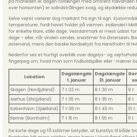
på måneden er dagen forlænget med omtrent halvanden tim
over horisonten) er solindstrålingen svag, og skydække reduc
Selve vejret varierer dog markant fra egn til egn.
Kystområd
temperaturer, fordi havet holder på varmen.
Indlandet
i Mid
for enkelte klare, stille dage. Vestdanmark er mest udsat fo
dage – eller, når vinden vender, snestimer fra Østersøen. Bor
østenvind, mens den barske Nordsøkyst fra Hanstholm til Hvi
Nedenfor ses et hurtigt overblik over dagslys- og vejrforhold 
fingerpeg om, hvad man som fodboldspiller eller -træner bø
Dagslængde
Dagslængde
Gen
Lokation
1. januar
31. januar
so
Skagen (Nordjylland)
7 t 02 m
8 t 30 m
9 t
Aarhus (Østjylland)
7 t 05 m
8 t 35 m
8 t
København (Sjælland)
7 t 06 m
8 t 45 m
10 t
Rønne (Bornholm)
7 t 15 m
8 t 55 m
11 t
De korte dage og få soltimer betyder, at kunstlys til både 
Bornholm lidt mere solsikre, mens baner i Vestjylland oftere