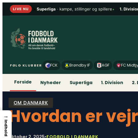
Spring
Superliga
· kampe, stillinger og spillere
•
1. Divisio
LIVE NU
til
indhold
FCK
Brøndby IF
AGF
FC Midtj
FØLG KLUBBER
Forside
Nyheder
Superliga
1. Division
2.
OM DANMARK
Hvordan er vej
→
Indhold
oktober 2, 2025
•
FODBOLD I DANMARK