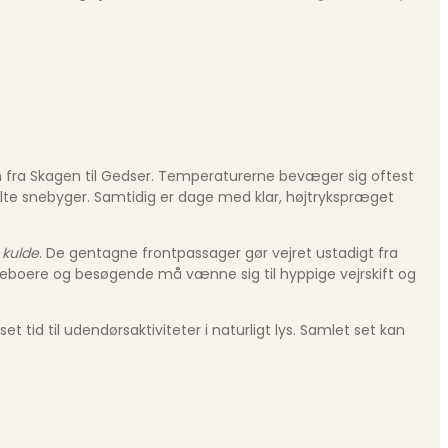
fra Skagen til Gedser. Temperaturerne bevæger sig oftest
elte snebyger. Samtidig er dage med klar, højtrykspræget
 kulde
. De gentagne frontpassager gør vejret ustadigt fra
at beboere og besøgende må vænne sig til hyppige vejrskift og
id til udendørsaktiviteter i naturligt lys. Samlet set kan