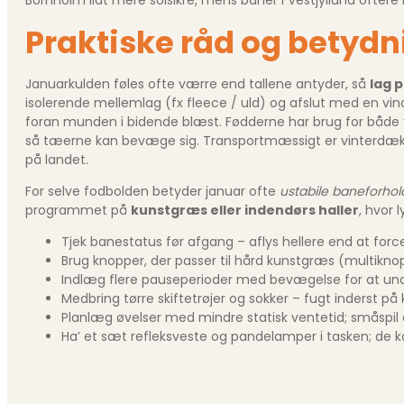
Praktiske råd og betydn
Januarkulden føles ofte værre end tallene antyder, så
lag p
isolerende mellemlag (fx fleece / uld) og afslut med en v
foran munden i bidende blæst. Fødderne har brug for både var
så tæerne kan bevæge sig. Transportmæssigt er vinterdæk, is
på landet.
For selve fodbolden betyder januar ofte
ustabile baneforhol
programmet på
kunstgræs eller indendørs haller
, hvor 
Tjek banestatus før afgang – aflys hellere end at forc
Brug knopper, der passer til hård kunstgræs (multiknop
Indlæg flere pauseperioder med bevægelse for at und
Medbring tørre skiftetrøjer og sokker – fugt inderst på 
Planlæg øvelser med mindre statisk ventetid; småspil 
Ha’ et sæt refleksveste og pandelamper i tasken; de ko