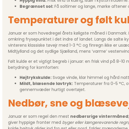
Hyppig vind:
Frisk vind til kuling, især i kystområderne.
Begrænset sol:
Få soltimer og lange, mørke aftener
Temperaturer og følt ku
Januar er som hovedregel årets køligste måned i Danmark. D
omkring frysepunktet i det indre af landet. Langs de salte 
vinterens klassiske tøvejr med 1-3 °C og finregn ikke er us
Midtjylland og det sydlige Sjælland, mens ’varme’ vestenvind
Følt kulde er et vigtigt begreb i januar: en frisk vind på 8-10 
betydning for komforten:
Højtrykskulde:
Svage vinde, klar himmel og hård natte
Mildt, blæsende lavtryk:
Temperaturer fra 0-5 °C, ov
gennemvæder hurtigt overtøjet.
Nedbør, sne og blæseve
Januar er som regel den mest
nedbørsrige vintermåned
giver hyppige fronter med
byger eller længerevarende regn
kolde højtryk glider ind fra øst eller nord, falder mængdern