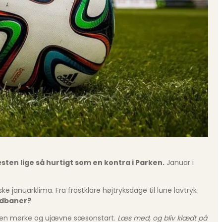
ten lige så hurtigt som en kontra i Parken.
Januar i
e januarklima. Fra frostklare højtryksdage til lune lavtryk
oldbaner?
er den mørke og ujævne sæsonstart.
Læs med, og bliv klædt på