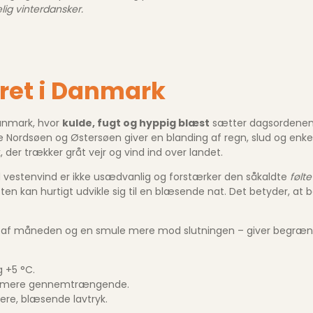
lig vinterdansker.
jret i Danmark
Danmark, hvor
kulde, fugt og hyppig blæst
sætter dagsordenen 
de Nordsøen og Østersøen giver en blanding af regn, slud og enk
, der trækker gråt vejr og vind ind over landet.
rd vestenvind er ikke usædvanlig og forstærker den såkaldte
følte
 aften kan hurtigt udvikle sig til en blæsende nat. Det betyder, 
 af måneden og en smule mere mod slutningen – giver begrænset t
 +5 °C.
den mere gennemtrængende.
ere, blæsende lavtryk.