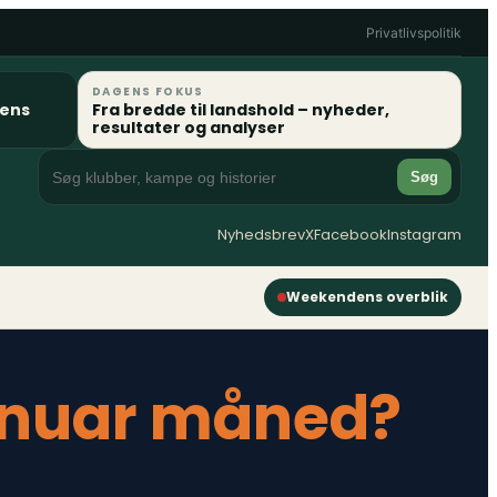
Privatlivspolitik
DAGENS FOKUS
gens
Fra bredde til landshold – nyheder,
resultater og analyser
Søg
Nyhedsbrev
X
Facebook
Instagram
Weekendens overblik
januar måned?