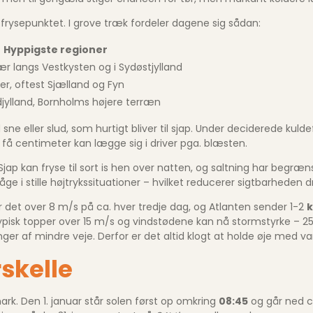
rysepunktet. I grove træk fordeler dagene sig sådan:
Hyppigste regioner
sær langs Vestkysten og i Sydøstjylland
r, oftest Sjælland og Fyn
djylland, Bornholms højere terræn
sne eller slud, som hurtigt bliver til sjap. Under deciderede k
v få centimeter kan lægge sig i driver pga. blæsten.
 Sjap kan fryse til sort is hen over natten, og saltning har beg
åge i stille højtrykssituationer – hvilket reducerer sigtbarheden
er det over 8 m/s på ca. hver tredje dag, og Atlanten sender 1-2
k
pisk topper over 15 m/s og vindstødene kan nå stormstyrke – 25-3
ger af mindre veje. Derfor er det altid klogt at holde øje med v
skelle
k. Den 1. januar står solen først op omkring
08:45
og går ned c