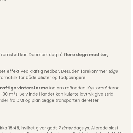
uldefremstød kan Danmark dog få
flere døgn med tør,
rænset effekt ved kraftig nedbør. Desuden forekommer
tåge
 dramatisk for både bilister og fodgængere.
raftige vinterstorme
ind om måneden. Kystområderne
0 m/s. Selv inde i landet kan kulørte lavtryk give strid
arsler fra DMI og planlægge transporten derefter.
irka
15:45
, hvilket giver godt
7 timer
dagslys. Allerede sidst