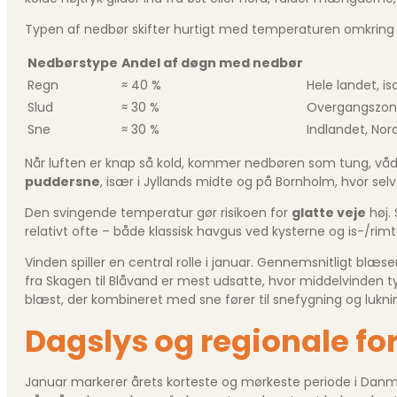
Typen af nedbør skifter hurtigt med temperaturen omkring f
Nedbørstype
Andel af døgn med nedbør
Regn
≈ 40 %
Hele landet, i
Slud
≈ 30 %
Overgangszone
Sne
≈ 30 %
Indlandet, Nor
Når luften er knap så kold, kommer nedbøren som tung, våd 
puddersne
, især i Jyllands midte og på Bornholm, hvor sel
Den svingende temperatur gør risikoen for
glatte veje
høj.
relativt ofte – både klassisk havgus ved kysterne og is-/rimt
Vinden spiller en central rolle i januar. Gennemsnitligt blæs
fra Skagen til Blåvand er mest udsatte, hvor middelvinden ty
blæst, der kombineret med sne fører til snefygning og luknin
Dagslys og regionale for
Januar markerer årets korteste og mørkeste periode i Danmar