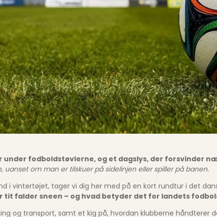
 under fodboldstøvlerne, og et dagslys, der forsvinder næs
uanset om man er tilskuer på sidelinjen eller spiller på banen.
i vintertøjet, tager vi dig her med på en kort rundtur i det dansk
r tit falder sneen – og hvad betyder det for landets fodb
lædning og transport, samt et kig på, hvordan klubberne håndter