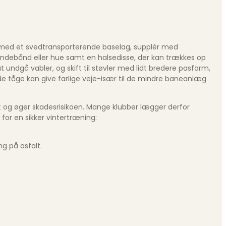
rt med et svedtransporterende baselag, supplér med
andebånd eller hue samt en halsedisse, der kan trækkes op
 undgå vabler, og skift til støvler med lidt bredere pasform,
de tåge kan give farlige veje-især til de mindre baneanlæg
vnt og øger skadesrisikoen. Mange klubber lægger derfor
 for en sikker vintertræning:
g på asfalt.