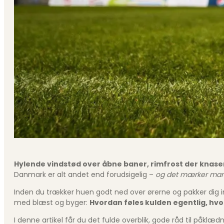
Hylende vindstød over åbne baner, rimfrost der knaser
Danmark er alt andet end forudsigelig –
og det mærker man, 
Inden du trækker huen godt ned over ørerne og pakker dig ind 
med blæst og byger:
Hvordan føles kulden egentlig, hvo
I denne artikel får du det fulde overblik, gode råd til påk