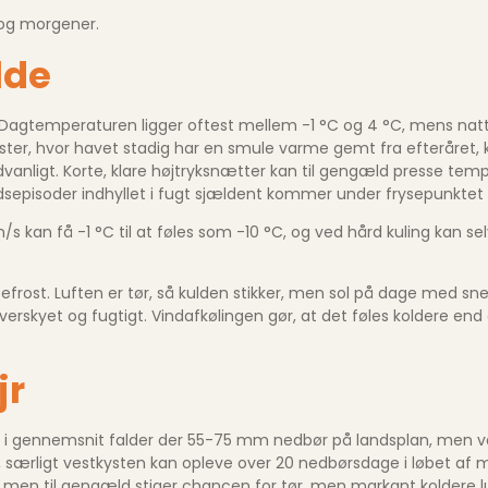
 og morgener.
lde
agtemperaturen ligger oftest mellem -1 °C og 4 °C, mens nattet
kyster, hvor havet stadig har en smule varme gemt fra efteråret,
ædvanligt. Korte, klare højtryksnætter kan til gengæld presse te
s­episoder indhyllet i fugt sjældent kommer under frysepunktet –
m/s kan få -1 °C til at føles som -10 °C, og ved hård kuling kan sel
frost. Luften er tør, så kulden stikker, men sol på dage med sn
erskyet og fugtigt. Vindafkølingen gør, at det føles koldere end
jr
; i gennemsnit falder der 55-75 mm nedbør på landsplan, men v
, særligt vestkysten kan opleve over 20 nedbørsdage i løbet af m
e, men til gengæld stiger chancen for tør, men markant koldere lu