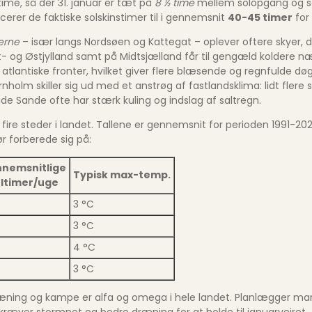
e, så der 31. januar er tæt på
8 ½ time
mellem solopgang og so
erer de faktiske solskinstimer til i gennemsnit
40-45 timer
for
erne
– især langs Nordsøen og Kattegat – oplever oftere skyer, d
t- og Østjylland samt på Midtsjælland får til gengæld koldere 
r atlantiske fronter, hvilket giver flere blæsende og regnfulde d
nholm skiller sig ud med et anstrøg af fastlandsklima: lidt flere s
de Sande ofte har stærk kuling og indslag af saltregn.
fire steder i landet. Tallene er gennemsnit for perioden 1991-2020 
r forberede sig på:
nemsnitlige
Typisk max-temp.
ltimer/uge
3 °C
3 °C
4 °C
3 °C
træning og kampe er alfa og omega i hele landet. Planlægger man
 kræver stormnet og bedre dræning for at holde til januarvejret.