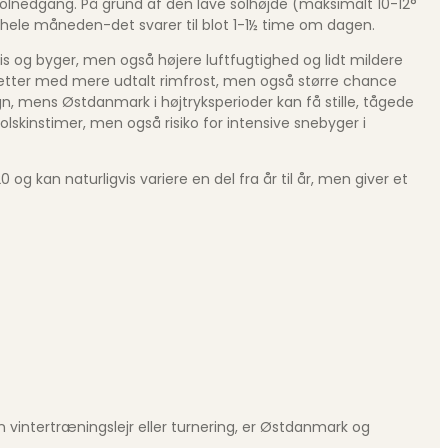
lnedgang. På grund af den lave solhøjde (maksimalt 10-12°
 hele måneden-det svarer til blot 1-1½ time om dagen.
is og byger, men også højere luftfugtighed og lidt mildere
nætter med mere udtalt rimfrost, men også større chance
øgn, mens Østdanmark i højtryksperioder kan få stille, tågede
olskinstimer, men også risiko for intensive snebyger i
og kan naturligvis variere en del fra år til år, men giver et
 vintertræningslejr eller turnering, er Østdanmark og