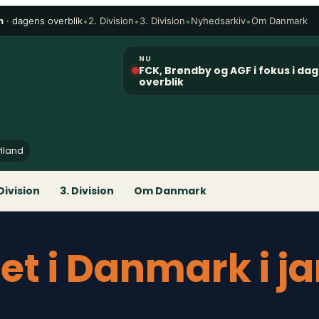
n
· dagens overblik
•
•
•
•
2. Division
3. Division
Nyhedsarkiv
Om Danmark
NU
FCK, Brøndby og AGF i fokus i da
overblik
ylland
 Division
3. Division
Om Danmark
ret i Danmark i 