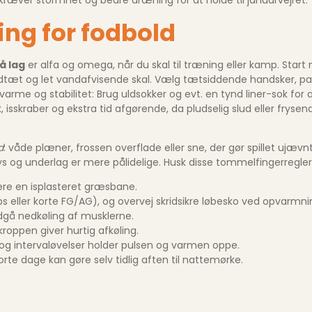
ing for fodbold
å lag
er alfa og omega, når du skal til træning eller kamp. Sta
indtæt og let vandafvisende skal. Vælg tætsiddende handsker, p
me og stabilitet: Brug uldsokker og evt. en tynd liner-sok for at
skraber og ekstra tid afgørende, da pludselig slud eller frysen
d
: våde plæner, frossen overflade eller sne, der gør spillet ujæ
lys og underlag er mere pålidelige. Husk disse tommelfingerregler
ere en isplasteret græsbane.
s eller korte FG/AG), og overvej skridsikre løbesko ved opvarmnin
gå nedkøling af musklerne.
kroppen giver hurtig afkøling.
og intervaløvelser holder pulsen og varmen oppe.
rte dage kan gøre selv tidlig aften til nattemørke.