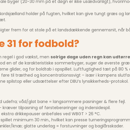
ontale byger (20-30 mm på et døgn er ikke usædvanligt), hvorim
Nordsjælland holder på fugten, hvilket kan give tungt græs og l
æt.
rudsigter frem for at stole på et landsdækkende gennemsnit, når b
e 31 for fodbold?
om regel i god vækst, men
solrige dage uden regn kan udtørr
d en af de karakteristiske sommerbyger, suger de øverste græsr
pillerne glider, og for boldtab i opspillet. Luftfugtighed tæt på 8
n føre til træthed og koncentrationssvigt – især i kampens slut
 spilstop eller udsættelser efter DBU’s lynsikkerheds-protokol.
d udefra; våd/glat bane = langsommere pasninger & flere fejl.
gn – kræver tilpasning af førsteberøringer og indersidespil.
; ekstra drikkepauser anbefales ved WBGT > 26 °C.
 spillet minimum 30 min., hvilket kan presse turneringsprogram
nkler/knæ; glatte underlag = forstuvninger og baglårsskader.