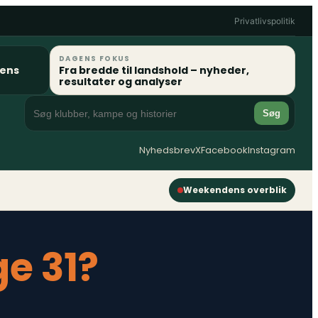
Privatlivspolitik
DAGENS FOKUS
gens
Fra bredde til landshold – nyheder,
resultater og analyser
Søg
Nyhedsbrev
X
Facebook
Instagram
Weekendens overblik
ge 31?