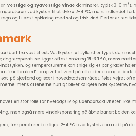
ter.
Vestlige og sydvestlige vinde
dominerer, typisk 3-8 m/s, m
 temperaturen ved kysten til at dykke 2-4 °C, mens indlandet forb
regn og til sidst opklaring med sol og frisk vind. Derfor er realt
anmark
 mærkbart fra vest til øst. Vestkysten af Jylland er typisk den m
ise; dagtemperaturer ligger oftest omkring
19-23 °C
, mens nætter
indstyrken, og temperaturerne kan snige sig et par grader højer
 tit som ”mellemland”: omgivet af vand på alle sider dæmpes båd
øst, på Sjælland og især i hovedstadsområdet, føles vejret ofte 
imerne, mens aftenerne hurtigt bliver køligere nær kysterne, h
 havet en stor rolle for hverdagsliv og udendørsaktiviteter, ikke 
køling, men også mere vind­eksponering på åbne baner; bolden kan
gere; temperaturer kan ligge 2-4 °C over kystniveau midt på dage