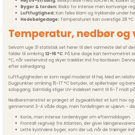
Høj UV-stråling:
Beskyttelse med solcreme, kasket og 
Byger & torden:
Risiko for intense men kortvarige re
Luftfugtighed:
Kan føles klam og trykkende under høj
Hedebølgedage:
Temperaturen kan overstige 28 °C 
Temperatur, nedbør og v
Selvom uge 31 statistisk set hører til den varmeste del af
falder til omkring
12-16 °C
. På lune dage kan termometret sn
°C, når vestenvind og skyer trækker ind fra Nordsøen. Den
efter solnedgang.
Luftfugtigheden er som regel moderat til høj. Med en relati
Dugpunkter omkring 15-17 °C betyder, at spillertrøjer og ba
solopgang. Samtidig stiger UV-indekset nemt til 6-7 midt 
Nedbørsmønstret er præget af
bygeaktivitet
: et lunt hav o
gennemsnit 3-4 våde dage, men fordelingen er ujævn – det k
Korte, men intense tordenbyger om eftermiddagen.
Frontalt regnvejr fra Atlanten, der giver længerevaren
Lette kystnære byger, som dør ud, når de trænger ind 