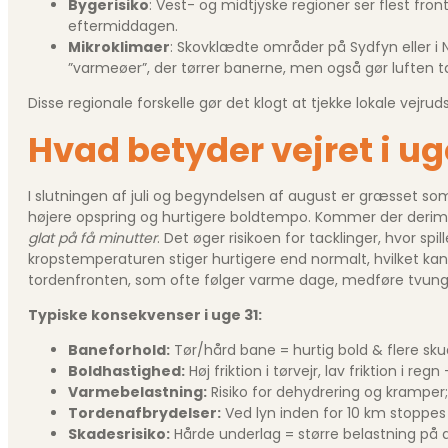
Bygerisiko
: Vest- og midtjyske regioner ser flest fr
eftermiddagen.
Mikroklimaer
: Skovklædte områder på Sydfyn eller i 
”varmeøer”, der tørrer banerne, men også gør luften t
Disse regionale forskelle gør det klogt at tjekke lokale vej
Hvad betyder vejret i ug
I slutningen af juli og begyndelsen af august er græsset s
højere opspring og hurtigere boldtempo. Kommer der derimo
glat på få minutter
. Det øger risikoen for tacklinger, hvor s
kropstemperaturen stiger hurtigere end normalt, hvilket ka
tordenfronten, som ofte følger varme dage, medføre tvungne
Typiske konsekvenser i uge 31:
Baneforhold:
Tør/hård bane = hurtig bold & flere sku
Boldhastighed:
Høj friktion i tørvejr, lav friktion i re
Varmebelastning:
Risiko for dehydrering og kramper
Tordenafbrydelser:
Ved lyn inden for 10 km stoppes
Skadesrisiko:
Hårde underlag = større belastning på a