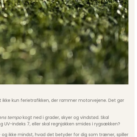
 ikke kun ferietrafikken, der rammer motorvejene. Det gør
pens tempo
kogt ned i grader, skyer og vindstød. Skal
og UV-indeks 7, eller skal regnjakken smides i rygsækken?
 – og ikke mindst, hvad det betyder for dig som træner, spiller