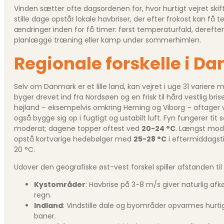
Vinden sætter ofte dagsordenen for, hvor hurtigt vejret skif
stille dage opstår lokale havbriser, der efter frokost kan få
ændringer inden for få timer: først temperaturfald, derefter 
planlægge træning eller kamp under sommerhimlen.
Regionale forskelle i D
Selv om Danmark er et lille land, kan vejret i uge 31 variere
byger drevet ind fra Nordsøen og en frisk til hård vestlig br
højland – eksempelvis omkring Herning og Viborg – aftager v
også bygge sig op i fugtigt og ustabilt luft. Fyn fungerer
moderat; dagene topper oftest ved
20-24 °C
. Længst mod 
opstå kortvarige hedebølger med
25-28 °C
i eftermiddags­t
20 °C.
Udover den geografiske øst-vest forskel spiller afstanden til
Kystområder
: Havbrise på 3-8 m/s giver naturlig af
regn.
Indland
: Vindstille dale og byområder opvarmes hurti
baner.