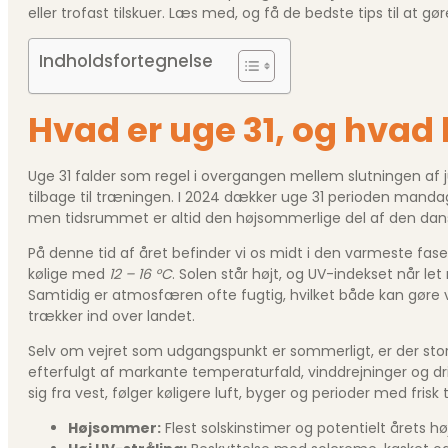
eller trofast tilskuer. Læs med, og få de bedste tips til at gø
Indholdsfortegnelse
Hvad er uge 31, og hvad 
Uge 31 falder som regel i overgangen mellem slutningen af j
tilbage til træningen. I 2024 dækker uge 31 perioden mandag d
men tidsrummet er altid den højsommerlige del af den da
På denne tid af året befinder vi os midt i den varmeste fa
kølige med
12 – 16 °C
. Solen står højt, og UV-indekset når le
Samtidig er atmosfæren ofte fugtig, hvilket både kan gøre v
trækker ind over landet.
Selv om vejret som udgangspunkt er sommerligt, er der store 
efterfulgt af markante temperaturfald, vinddrejninger og dri
sig fra vest, følger køligere luft, byger og perioder med frisk t
Højsommer:
Flest solskinstimer og potentielt årets h