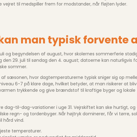
re vejret til medspiller frem for modstander, når fløjten lyder.
kan man typisk forvente a
uli og begyndelsen af august, hvor skolernes sommerferie stadig
en 29. juli til søndag den 4. august; datoerne kan naturligvis fo
nske sommer.
se af sæsonen, hvor dagtemperaturerne typisk sniger sig op mel
t niveau 6-7 på klare dage, hvilket betyder, at man risikerer at 
armen trykkende og give brændstof til kraftige byger og lokale 
dag-til-dag-variationer i uge 31. Vejrskiftet kan ske hurtigt, o
lske regn- og tordenbyger. Når højtryk dominerer, får vi tørre, 
il hård vind.
øjeste temperaturer.