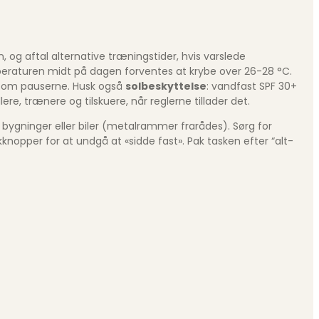
g aftal alternative træningstider, hvis varslede
 temperaturen midt på dagen forventes at krybe over 26-28 °C.
s om pauserne. Husk også
solbeskyttelse
: vandfast SPF 30+
e, trænere og tilskuere, når reglerne tillader det.
 bygninger eller biler (metalrammer frarådes). Sørg for
knopper for at undgå at «sidde fast». Pak tasken efter “alt-