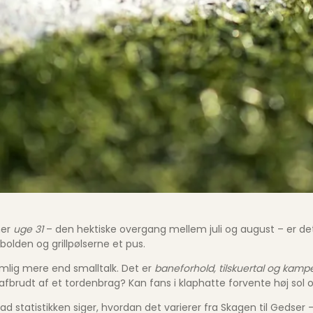
mer
uge 31
– den hektiske overgang mellem juli og august – er det
olden og grillpølserne et pus.
nemlig mere end smalltalk. Det er
baneforhold, tilskuertal og kam
afbrudt af et tordenbrag? Kan fans i klaphatte forvente høj sol 
vad statistikken siger, hvordan det varierer fra Skagen til Gedser