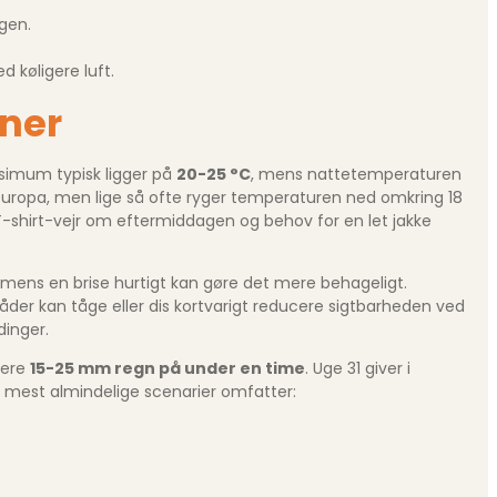
gen.
køligere luft.
oner
ksimum typisk ligger på
20-25 °C
, mens nattetemperaturen
deuropa, men lige så ofte ryger temperaturen ned omkring 18
-shirt-vejr om eftermiddagen og behov for en let jakke
, mens en brise hurtigt kan gøre det mere behageligt.
åder kan tåge eller dis kortvarigt reducere sigtbarheden ved
dinger.
vere
15-25 mm regn på under en time
. Uge 31 giver i
 mest almindelige scenarier omfatter: