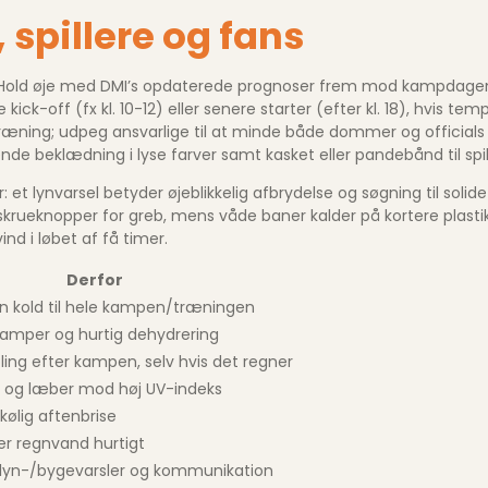
, spillere og fans
 Hold øje med DMI’s opdaterede prognoser frem mod kampdagen, o
 kick-off (fx kl. 10-12) eller senere starter (efter kl. 18), hvis
ræning; udpeg ansvarlige til at minde både dommer og official
e beklædning i lyse farver samt kasket eller pandebånd til spiller
 lynvarsel betyder øjeblikkelig afbrydelse og søgning til solide
skrueknopper for greb, mens våde baner kalder på kortere plastik
ind i løbet af få timer.
Derfor
n kold til hele kampen/træningen
ramper og hurtig dehydrering
ing efter kampen, selv hvis det regner
d og læber mod høj UV-indeks
 kølig aftenbrise
ler regnvand hurtigt
r lyn-/bygevarsler og kommunikation