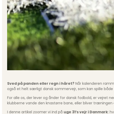
Sved på panden eller regn i håret?
Når kalenderen ram
også et helt særligt dansk sommervejr, som kan spille både b
For alle os, der lever og ånder for dansk fodbold, er vejret 
klubberne vande den knastørre bane, eller bliver træningen 
I denne artikel zoomer vi ind på
uge 31’s vejr i Danmark
: h