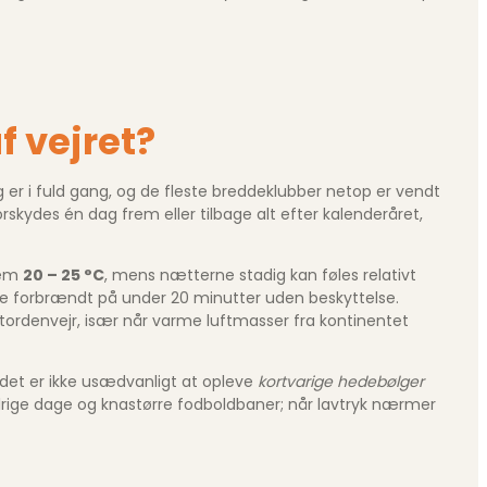
f vejret?
 er i fuld gang, og de fleste breddeklubber netop er vendt
rskydes én dag frem eller tilbage alt efter kalenderåret,
lem
20 – 25 °C
, mens nætterne stadig kan føles relativt
blive forbrændt på under 20 minutter uden beskyttelse.
tordenvejr, især når varme luftmasser fra kontinentet
g det er ikke usædvanligt at opleve
kortvarige hedebølger
solrige dage og knastørre fodboldbaner; når lavtryk nærmer