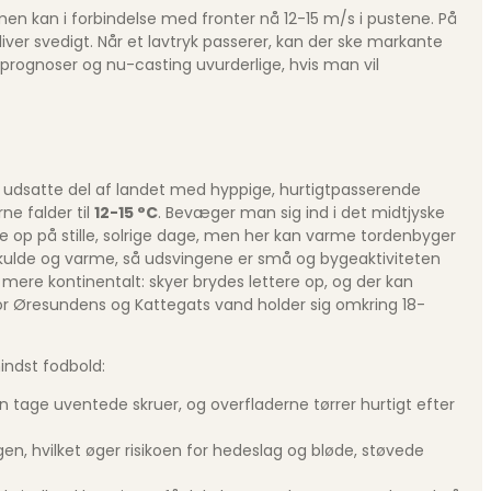
en kan i forbindelse med fronter nå 12-15 m/s i pustene. På
liver svedigt. Når et lavtryk passerer, kan der ske markante
idsprognoser og nu-casting uvurderlige, hvis man vil
est udsatte del af landet med hyppige, hurtigt­passerende
ne falder til
12-15 °C
. Bevæger man sig ind i det midtjyske
e op på stille, solrige dage, men her kan varme tordenbyger
e kulde og varme, så udsvingene er små og bygeaktiviteten
mere kontinentalt: skyer brydes lettere op, og der kan
vor Øresundens og Kattegats vand holder sig omkring 18-
mindst fodbold:
 tage uventede skruer, og overfladerne tørrer hurtigt efter
n, hvilket øger risikoen for hedeslag og bløde, støvede