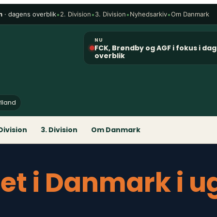
n
· dagens overblik
•
•
•
•
2. Division
3. Division
Nyhedsarkiv
Om Danmark
NU
FCK, Brøndby og AGF i fokus i da
overblik
ylland
 Division
3. Division
Om Danmark
et i Danmark i u