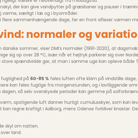
rigeligt væske er nødvendigt fra middagstid.
gnskyl, der kan give vandpytter på græsbaner og pauser i trænin
 varme, særligt i læ og i byområder.
i flere sammenhængende dage, før en front afløser varmen med 
ind: normaler og variati
 den danske sommer, viser DMI’s normaler (1991-2020), at dagsma
ige sig op over 28 °C, især når et højtryk parkerer sig over Nor
ne store spændvidde gør, at man i samme uge kan opleve både T
v fugtighed på
60-85 %
føles luften ofte klam på vindstille dage
nnere kan føles fugtige fra morgenstunden, og i lavtliggende omr
på dagen, så selv overskyede perioder kan gemme på solforbræn
g varm, opstigende luft danner hurtigt cumulusskyer, som kan le
an regne kraftigt i Aalborg, mens Odense forbliver knastør. De
de skyl om natten.
over land.