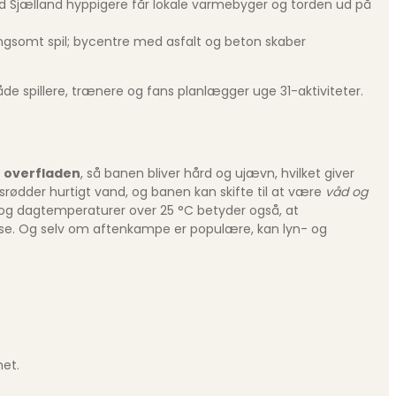
od Sjælland hyppigere får lokale varme­byger og torden ud på
angsomt spil; bycentre med asfalt og beton skaber
åde spillere, trænere og fans planlægger uge 31-aktiviteter.
e overfladen
, så banen bliver hård og ujævn, hvilket giver
ødder hurtigt vand, og banen kan skifte til at være
våd og
0 % og dagtemperaturer over 25 °C betyder også, at
fase. Og selv om aftenkampe er populære, kan lyn- og
met.