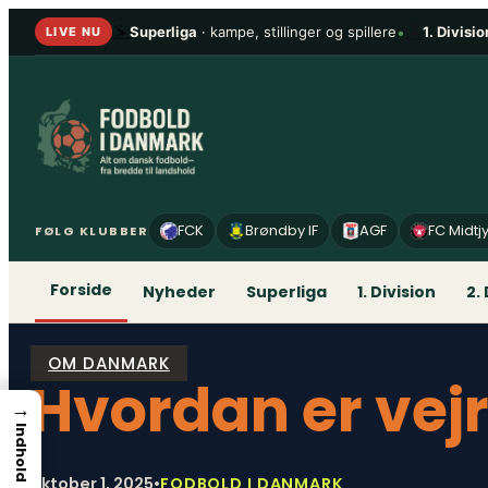
Spring
Superliga
· kampe, stillinger og spillere
•
1. Divisio
LIVE NU
til
indhold
FCK
Brøndby IF
AGF
FC Midtj
FØLG KLUBBER
Forside
Nyheder
Superliga
1. Division
2.
OM DANMARK
Hvordan er vejr
→
Indhold
oktober 1, 2025
•
FODBOLD I DANMARK