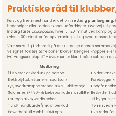
Praktiske råd til klubber
Først og fremmest handler det om
rettidig planlægning
.
hedebølger eller torden skaber udfordringer. Overvej tidligere
Indlæg faste
drikkepauser
hver 15.-20. minut ved kamp og t
mindst 30 minutter før opvarmning, let og svedtransporterend
Vær samtidig forberedt på det ustadige danske sommervejr: et
velegnet
fodtøj
; tørre baner kræver længere knopper eller 
i-ét-dagsprincippet” – dvs. man er klar til både sol, regn og v
Medbring
1 l isoleret drikkedunk pr. person
Holder væske
Elektrolyttabletter eller sportsdrik
Forebygger k
Lys, svedtransporterende trøje + skiftetrøje
Undgår nedkøl
Solcreme SPF 30+ & læbepomade m. solfilter
Beskytter hu
Let regnjakke/windbreaker
Til byger eller
Tyndt håndklæde/mikrofiberklud
Tørre sved el
Powerbank til mobil + DMI app
Live radar fo