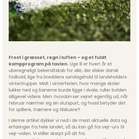
Frost i græsset, regn i luften – og et fuldt
kampprogram på tavlen.
Uge 8 er hvert år et
uberegneligt bekendtskab for alle, der elsker dansk
fodbold, lige fra breddens søndagshold til landsholdets
vintertrupper. Midt i vinterferien, hvor mange skoler
lukker ned og banerne burde ligge i dvale, ruller bolden
alligevel videre. Men
hvordan
ser vejret egentlig ud, når
februar nærmer sig sin slutspurt, og hvad betyder det
for spillere, trænere og tilskuere?
I denne artikel dykker vi ned i de mest aktuelle data og
erfaringer fra hele landet, så du kan gå fra vejr-uro til
vejr-viden. Vi stiller skarpt på alt fra