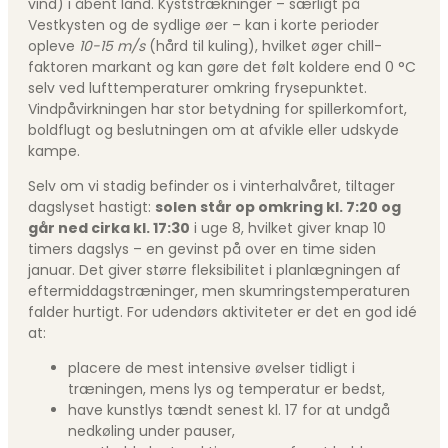
vind) i åbent land. Kyststrækninger – særligt på
Vestkysten og de sydlige øer – kan i korte perioder
opleve
10-15 m/s
(hård til kuling), hvilket øger chill-
faktoren markant og kan gøre det følt koldere end 0 °C
selv ved lufttemperaturer omkring frysepunktet.
Vindpåvirkningen har stor betydning for spillerkomfort,
boldflugt og beslutningen om at afvikle eller udskyde
kampe.
Selv om vi stadig befinder os i vinterhalvåret, tiltager
dagslyset hastigt:
solen står op omkring kl. 7:20 og
går ned cirka kl. 17:30
i uge 8, hvilket giver knap 10
timers dagslys – en gevinst på over en time siden
januar. Det giver større fleksibilitet i planlægningen af
eftermiddagstræninger, men skumringstemperaturen
falder hurtigt. For udendørs aktiviteter er det en god idé
at:
placere de mest intensive øvelser tidligt i
træningen, mens lys og temperatur er bedst,
have kunstlys tændt senest kl. 17 for at undgå
nedkøling under pauser,