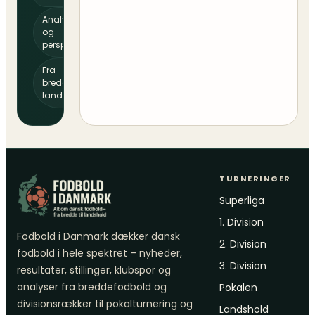
Analyser
og
perspektiv
Fra
bredde til
landshold
TURNERINGER
Superliga
1. Division
Fodbold i Danmark dækker dansk
2. Division
fodbold i hele spektret – nyheder,
3. Division
resultater, stillinger, klubspor og
analyser fra breddefodbold og
Pokalen
divisionsrækker til pokalturnering og
Landshold