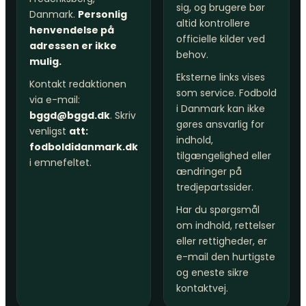
sig, og brugere bør
Danmark.
Personlig
altid kontrollere
henvendelse på
officielle kilder ved
adressen er ikke
behov.
mulig.
Eksterne links vises
Kontakt redaktionen
som service. Fodbold
via e-mail:
i Danmark kan ikke
bggd@bggd.dk
. Skriv
gøres ansvarlig for
venligst
att:
indhold,
fodboldidanmark.dk
tilgængelighed eller
i emnefeltet.
ændringer på
tredjepartssider.
Har du spørgsmål
om indhold, rettelser
eller rettigheder, er
e-mail den hurtigste
og eneste sikre
kontaktvej.