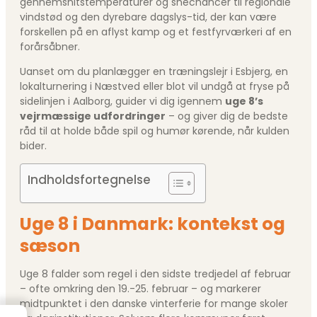
gennemsnitstemperaturer og snechancer til regionale
vindstød og den dyrebare dagslys-tid, der kan være
forskellen på en aflyst kamp og et festfyrværkeri af en
forårsåbner.
Uanset om du planlægger en træningslejr i Esbjerg, en
lokalturnering i Næstved eller blot vil undgå at fryse på
sidelinjen i Aalborg, guider vi dig igennem
uge 8’s
vejrmæssige udfordringer
– og giver dig de bedste
råd til at holde både spil og humør kørende, når kulden
bider.
Indholdsfortegnelse
Uge 8 i Danmark: kontekst og
sæson
Uge 8 falder som regel i den sidste tredjedel af februar
– ofte omkring den 19.-25. ­februar – og markerer
midtpunktet i den danske vinterferie for mange skoler