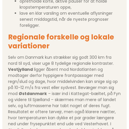
opretholde korte, aktive pauser for at holde
kropstemperaturen oppe,
lave en klar varsling om eventuelle aflysninger
senest middagstid, når de nyeste prognoser
foreligger.
Regionale forskelle og lokale
variationer
Selv om Danmark kun strækker sig godt 300 km fra
nord til syd, viser uge 8 tydelige regionale kontraster.
Vestjylland
ligger åbent mod Nordatlanten og
modtager derfor hyppigere frontpassager med
regn/slud og dage, hvor middelvinden kan snige sig op
på 10-12 m/s fra vest eller sydvest. Bevæger man sig
mod
Østdanmark
– især ind i Kattegat-bæltet, på Fyn
og videre til Sjælland – skærmes man mere af landet
selv, og luftmasserne har tabt noget af deres fugt.
Resultatet er oftere tørvejr, men også klarere nætter,
hvor temperaturen kan dykke et par grader længere
ned under frysepunktet end ude ved Vesterhavet. I