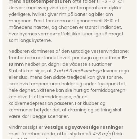
mens
nattetemperaturen
ofte falder til
-3 – 0 °C
. I
klarvær med svag vind kan jordtemperaturen dykke
yderligere, hvilket giver rim på baner og biler om
morgenen. Frost forekommer i gennemsnit 8-10 af
månedens nætter, og chancen er størst i indlandet,
hvor byernes varmeø-effekt ikke luner lige så meget
som langs kysterne.
Nedbøren domineres af den ustadige vestenvindszone:
fronter rammer landet hvert par døgn og medfører
5-
10 mm
nedbør pr. døgn i de vådeste situationer.
Statistikken siger, at
2 ud af 3 nedbørsdage
leverer regn
eller slud, mens den sidste tredjedel kan give tør sne,
især hvis temperaturen holder sig under frysepunktet
hele døgnet. Skiftene kan ske hurtigt: formiddagsregn
kan blive til eftermiddagssne, når en
koldkernedepression passerer. For klubber og
kommuner betyder det, at dræning og saltning skal
være klar i begge scenarier.
Vindmæssigt er
vestlige og sydvestlige retninger
mest fremherskende, ofte i styrker på
4-8 m/s
(frisk