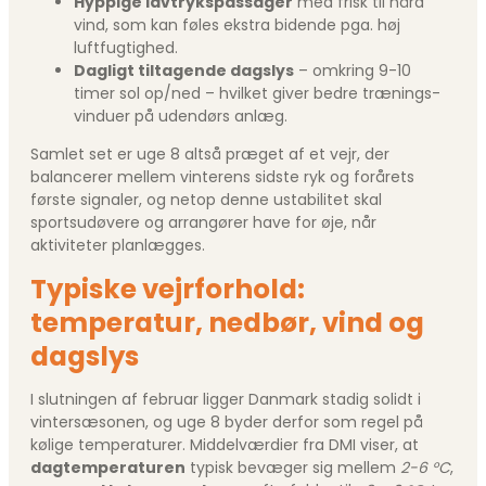
Hyppige lavtrykspassager
med frisk til hård
vind, som kan føles ekstra bidende pga. høj
luftfugtighed.
Dagligt tiltagende dagslys
– omkring 9-10
timer sol op/ned – hvilket giver bedre trænings­
vinduer på udendørs anlæg.
Samlet set er uge 8 altså præget af et vejr, der
balancerer mellem vinterens sidste ryk og forårets
første signaler, og netop denne ustabilitet skal
sportsudøvere og arrangører have for øje, når
aktiviteter planlægges.
Typiske vejrforhold:
temperatur, nedbør, vind og
dagslys
I slutningen af februar ligger Danmark stadig solidt i
vintersæsonen, og uge 8 byder derfor som regel på
kølige temperaturer. Middelværdier fra DMI viser, at
dagtemperaturen
typisk bevæger sig mellem
2-6 °C
,