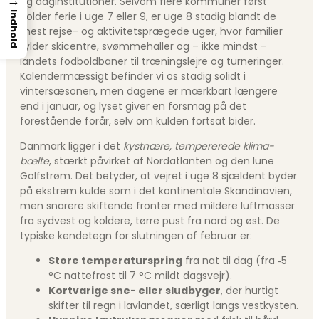
→
og daginstitutioner. Selvom flere kommuner først
holder ferie i uge 7 eller 9, er uge 8 stadig blandt de
Indhold
mest rejse- og aktivitets­prægede uger, hvor familier
fylder skicentre, svømmehaller og – ikke mindst –
landets fodboldbaner til træningslejre og turneringer.
Kalender­mæssigt befinder vi os stadig solidt i
vintersæsonen, men dagene er mærkbart længere
end i januar, og lyset giver en forsmag på det
forestående forår, selv om kulden fortsat bider.
Danmark ligger i det
kystnære, tempererede klima­
bælte
, stærkt påvirket af Nordatlanten og den lune
Golfstrøm. Det betyder, at vejret i uge 8 sjældent byder
på ekstrem kulde som i det kontinentale Skandinavien,
men snarere skiftende fronter med mildere luftmasser
fra sydvest og koldere, tørre pust fra nord og øst. De
typiske kendetegn for slutningen af februar er:
Store temperatur­spring
fra nat til dag (fra ‑5
°C nattefrost til 7 °C mildt dagsvejr).
Kortvarige sne- eller sludbyger
, der hurtigt
skifter til regn i lavlandet, særligt langs vestkysten.