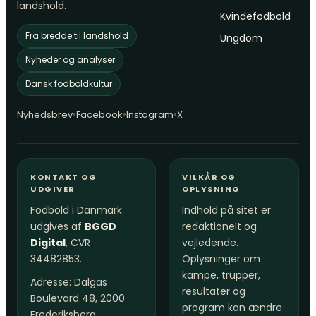
landshold.
Kvindefodbold
Fra bredde til landshold
Ungdom
Nyheder og analyser
Dansk fodboldkultur
•
•
•
Nyhedsbrev
Facebook
Instagram
X
KONTAKT OG
VILKÅR OG
UDGIVER
OPLYSNING
Fodbold i Danmark
Indhold på sitet er
udgives af
BGGD
redaktionelt og
Digital
, CVR
vejledende.
34482853.
Oplysninger om
kampe, trupper,
Adresse: Dalgas
resultater og
Boulevard 48, 2000
program kan ændre
Frederiksberg,