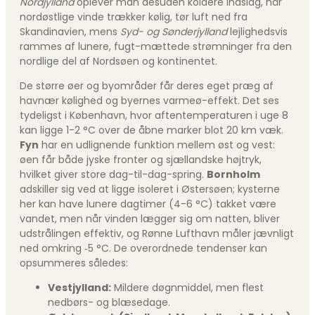
Nordjylland
oplever man desuden koldere indslag, når
nordøstlige vinde trækker kølig, tør luft ned fra
Skandinavien, mens
Syd- og Sønderjylland
lejlighedsvis
rammes af lunere, fugt-mættede strømninger fra den
nordlige del af Nordsøen og kontinentet.
De større øer og byområder får deres eget præg af
havnær kølighed og byernes varmeø-effekt. Det ses
tydeligst i København, hvor aftentemperaturen i uge 8
kan ligge 1-2 °C over de åbne marker blot 20 km væk.
Fyn
har en udlignende funktion mellem øst og vest:
øen får både jyske fronter og sjællandske højtryk,
hvilket giver store dag-til-dag-spring.
Bornholm
adskiller sig ved at ligge isoleret i Østersøen; kysterne
her kan have lunere dagtimer (4-6 °C) takket være
vandet, men når vinden lægger sig om natten, bliver
udstrålingen effektiv, og Rønne Lufthavn måler jævnligt
ned omkring ‑5 °C. De overordnede tendenser kan
opsummeres således:
Vestjylland:
Mildere døgnmiddel, men flest
nedbørs- og blæsedage.