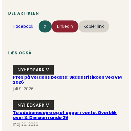
DEL ARTIKLEN
Facebook
X
LinkedIn
Kopiér link
LÆS OGSÅ
NYHEDSARKIV
Pres på verdens bedste: Skadesrisikoen ved VM
2026
juli 9, 2026
NYHEDSARKIV
To udebanesejre og et opgør i vente: Overblik
over 3. Division runde 29
maj 26, 2026