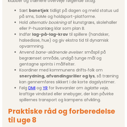
klubber og trænere overveje følgende tiltag:
Sæt
banetjek
tidligt på dagen og meld status ud
på sms, SoMe og holdsport-platforme.
Hold
alternativ bookning
af kunstgræs, skolehaller
eller P-husanlæg klar som plan B.
Indfør
lag-på-lag-krav
til spillere (handsker,
halsedisse, hue) og giv ekstra tid til dynamisk
opvarmning.
Anvend
bane-skånende øvelser
: småspil på
begrænset område, undgå tunge mål og
gentagne sprints i målfelter.
Koordiner med kommunens drifts‐folk om
snerydning, afvandingsriller og lys
, så træning
kan gennemføres sikkert i de korte dagslys­timer.
Følg
DMI
og
YR
for livevarsler om
isglatte veje
,
kraftige vindstød eller snebyger, der kan påvirke
spillernes transport og kampens afvikling.
Praktiske råd og forberedelse
til uge 8