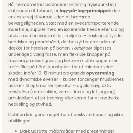
Når termometret balancerer omkring frysepunktet i
slutningen af februar, er
lag-på-lag-princippet
den
enkleste vej til varme uden at hæmme
bevægeligheden. Start med en svedtransporterende
indertrøje, supplér med en isolerende fleece eller uld og
afslut med en vindtæt, let skaljakke – husk også tynde
handsker og pandebånd, der beskytter ører uden at
dække for hørelsen på banen.
Fodtøj
bør tilpasses
underlaget: vælg faste, men fleksible knopper på
frossen/græsset græs, og kortere multiknopper eller
turf-såler på hårdt kunstgræs for at mindske vrid­
skader. Indfør 10-15 minutters gradvis
opvarmning
med dynamiske øvelser – kulden forlænger musklernes
tidsrum til optimal temperatur – og planlæg aktiv
restitution
(tørre sokker, varmt drikke og let jogging)
umiddelbart efter træning eller kamp for at modvirke
nedkøling og stivhed.
Klubben kan gøre meget for at beskytte banen og sikre
afviklingen:
Dæk udsatte målområder med presenninger