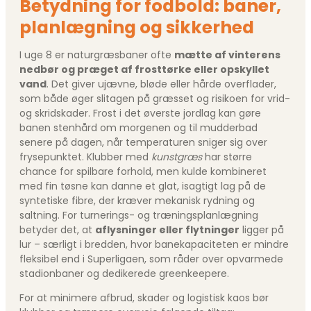
Betydning for fodbold: baner,
planlægning og sikkerhed
I uge 8 er naturgræsbaner ofte
mætte af vinterens
nedbør og præget af frosttørke eller opskyllet
vand
. Det giver ujævne, bløde eller hårde overflader,
som både øger slitagen på græsset og risikoen for vrid-
og skridskader. Frost i det øverste jordlag kan gøre
banen stenhård om morgenen og til mudderbad
senere på dagen, når temperaturen sniger sig over
frysepunktet. Klubber med
kunstgræs
har større
chance for spilbare forhold, men kulde kombineret
med fin tøsne kan danne et glat, isagtigt lag på de
syntetiske fibre, der kræver mekanisk rydning og
saltning. For turnerings- og træningsplanlægning
betyder det, at
aflysninger eller flytninger
ligger på
lur – særligt i bredden, hvor banekapaciteten er mindre
fleksibel end i Superligaen, som råder over opvarmede
stadionbaner og dedikerede greenkeepere.
For at minimere afbrud, skader og logistisk kaos bør