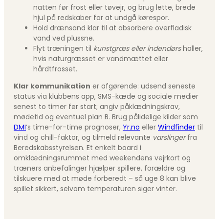
natten før frost eller tøvejr, og brug lette, brede
hjul på redskaber for at undgå kørespor.
Hold drænsand klar til at absorbere overfladisk
vand ved plussne.
Flyt træningen til
kunstgræs eller indendørs
haller,
hvis naturgræsset er vandmættet eller
hårdtfrosset.
Klar kommunikation
er afgørende: udsend seneste
status via klubbens app, SMS-kæde og sociale medier
senest to timer før start; angiv påklædningskrav,
mødetid og eventuel plan B. Brug pålidelige kilder som
DMI
’s time-for-time prognoser,
Yr.no
eller
Windfinder
til
vind og chill-faktor, og tilmeld relevante
varslinger
fra
Beredskabsstyrelsen. Et enkelt board i
omklædningsrummet med weekendens vejrkort og
træners anbefalinger hjælper spillere, forældre og
tilskuere med at møde forberedt – så uge 8 kan blive
spillet sikkert, selvom temperaturen siger vinter.