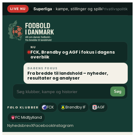
Spring
Superliga
· kampe, stillinger og spillere
•
1. Division
Privatlivspolitik
LIVE NU
til
indhold
NU
FCK, Brøndby og AGF i fokus i dagens
overblik
DAGENS FOKUS
Fra bredde til landshold – nyheder,
resultater og analyser
Søg
FCK
Brøndby IF
AGF
FØLG KLUBBER
FC Midtjylland
Nyhedsbrev
X
Facebook
Instagram