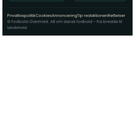
Privatlivspolitik
Cookies
Annoncering
Tip redaktionen
Rettelser
© Fodbold i Danmark. Alt om dansk fodbold – fra bredde til
landshold.