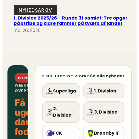
NYHEDSARKIV
1. Division 2025/26 – Runde 31 samlet: Tre opgør
på stribe og klare rammer på tværs af landet
maj 26, 2026
Se alle nyheder
FIND HURTIGT VIDERE
NYHEDSBREV
WEEKENDENS
Superliga
1. Division
OVERBLIK
Få
2.
ugens
3. Division
Division
danske
fodboldoverblik
FCK
Brøndby IF