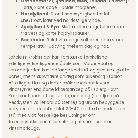
Østdanmark (Sjælland, Møn, Lolland-Falster):
Tørre, klare dage – kolde morgener.
Nordjylland:
Størst sandsynlighed for let
sne/frost, især ved nordøstlige vinde.
Sydjylland & Fyn:
Skift mellem regnfulde fronter
fra vest og korte højtrykspauser.
Bornholm:
Relativt mange soltimer, men store
temperatur-udsving mellem dag og nat.
Lokale mikroklimaer kan forstærke forskellene
yderligere: lavtliggende ådale som Varde Ådal og
Lammefjorden kan indfange kold luft og give rim-glatte
baner, mens skovnære anlæg som Silkeborg Stadion
ofte ligger i læ og derfor måler markant lavere
vindstyrker end åbne idrætsanlæg på Esbjerg Havn.
Kombinationen af kystvinde, underlag (sandjord på
Vestkysten vs. lerjord på Øerne) og urban bebyggelse
betyder, at to klubber blot 30-40 km fra hinanden kan
stå med vidt forskellige beslutninger om
træningsaflysning eller saltning af stier i samme
vinterferieuge.