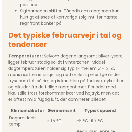
passerer.
Sigtbarheden skifter: Tågedis om morgenen kan
hurtigt afløses af kortvarige solglimt, før næste
regnfront banker på.
Det typiske februarvejr i tal og
tendenser
Temperaturer:
Selvom dagene langsomt bliver lysere,
ligger februar stadig solidt i vinterzonen. Middel-
dagtemperaturen holder sig typisk mellem
2 – 5 °C
,
mens nætterne sniger sig ned omkring eller lige under
frysepunktet, så rim og is kan hilse på fortove, cykelstier
og bilruder fra de tidlige morgentimer. Perioder med
klar, stille frost forekommer især ved højtryk, men det
er oftest mild fugtig luft, der dominerer billedet.
Klimaindikator
Gennemsnit
Typisk spænd
Døgnmiddel-
≈ 1,5 °C
−5 °C til 7 °C
temp.
Regn, slud, enkelte