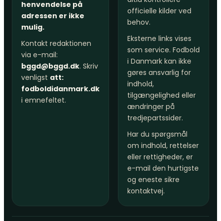
henvendelse på
officielle kilder ved
adressen er ikke
behov.
mulig.
Eksterne links vises
Kontakt redaktionen
som service. Fodbold
via e-mail:
i Danmark kan ikke
bggd@bggd.dk
. Skriv
gøres ansvarlig for
venligst
att:
indhold,
fodboldidanmark.dk
tilgængelighed eller
i emnefeltet.
ændringer på
tredjepartssider.
Har du spørgsmål
om indhold, rettelser
eller rettigheder, er
e-mail den hurtigste
og eneste sikre
kontaktvej.