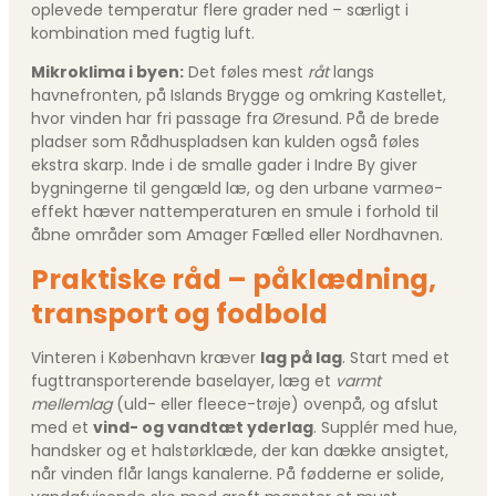
oplevede temperatur flere grader ned – særligt i
kombination med fugtig luft.
Mikroklima i byen:
Det føles mest
råt
langs
havnefronten, på Islands Brygge og omkring Kastellet,
hvor vinden har fri passage fra Øresund. På de brede
pladser som Rådhuspladsen kan kulden også føles
ekstra skarp. Inde i de smalle gader i Indre By giver
bygningerne til gengæld læ, og den urbane varmeø-
effekt hæver nattemperaturen en smule i forhold til
åbne områder som Amager Fælled eller Nordhavnen.
Praktiske råd – påklædning,
transport og fodbold
Vinteren i København kræver
lag på lag
. Start med et
fugttransporterende baselayer, læg et
varmt
mellemlag
(uld- eller fleece-trøje) ovenpå, og afslut
med et
vind- og vandtæt yderlag
. Supplér med hue,
handsker og et halstørklæde, der kan dække ansigtet,
når vinden flår langs kanalerne. På fødderne er solide,