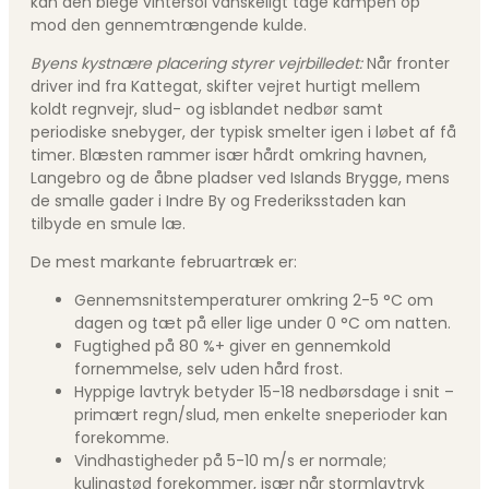
kan den blege vintersol vanskeligt tage kampen op
mod den gennemtrængende kulde.
Byens kystnære placering styrer vejrbilledet:
Når fronter
driver ind fra Kattegat, skifter vejret hurtigt mellem
koldt regnvejr, slud- og isblandet nedbør samt
periodiske snebyger, der typisk smelter igen i løbet af få
timer. Blæsten rammer især hårdt omkring havnen,
Langebro og de åbne pladser ved Islands Brygge, mens
de smalle gader i Indre By og Frederiksstaden kan
tilbyde en smule læ.
De mest markante februartræk er:
Gennemsnitstemperaturer omkring 2-5 °C om
dagen og tæt på eller lige under 0 °C om natten.
Fugtighed på 80 %+ giver en gennemkold
fornemmelse, selv uden hård frost.
Hyppige lavtryk betyder 15-18 nedbørsdage i snit –
primært regn/slud, men enkelte sneperioder kan
forekomme.
Vindhastigheder på 5-10 m/s er normale;
kulingstød forekommer, især når stormlavtryk