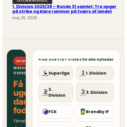
1. Division 2025/26 – Runde 31 samlet: Tre opgør
på stribe og klare rammer på tværs af landet
maj 26, 2026
Se alle nyheder
FIND HURTIGT VIDERE
NYHEDSBREV
WEEKENDENS
Superliga
1. Division
OVERBLIK
Få
2.
ugens
3. Division
Division
danske
fodboldoverblik
FCK
Brøndby IF
Tilmeld