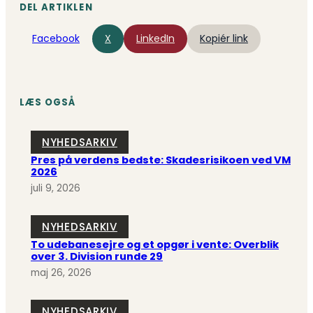
DEL ARTIKLEN
Facebook
X
LinkedIn
Kopiér link
LÆS OGSÅ
NYHEDSARKIV
Pres på verdens bedste: Skadesrisikoen ved VM
2026
juli 9, 2026
NYHEDSARKIV
To udebanesejre og et opgør i vente: Overblik
over 3. Division runde 29
maj 26, 2026
NYHEDSARKIV