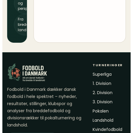
og
perspektiv
Fra
bredde til
landshold
TURNERINGER
Superliga
1. Division
Fodbold i Danmark dækker dansk
2. Division
fodbold i hele spektret – nyheder,
3. Division
resultater, stillinger, klubspor og
analyser fra breddefodbold og
Pokalen
divisionsrækker til pokalturnering og
Landshold
landshold.
Kvindefodbold