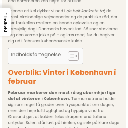
end dommeren kan fløjte for offside.
I denne artikel dykker vi ned i
de helt konkrete tal
, de
→
mest almindelige vejrscenarier og de praktiske råd, der
Indhold
gør forskellen mellem en isende oplevelse og en
fornøjelig dag i Danmarks hovedstad. Så snør støvlerne,
tag den varme jakke på – og læs med, før du begiver
dig ud i februars københavnske kulde.
Indholdsfortegnelse
Overblik: Vinter i København i
februar
Februar markerer den mest rå og ubarmhjertige
del af vinteren i København.
Termometrene holder
sig som regel få grader over frysepunktet om dagen,
men den høje luftfugtighed og hyppige vind fra
Øresund gør, at kulden føles skarpere end tallene
antyder. Solen står lavt på himlen, og selv på klare dage