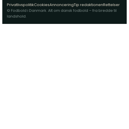
Privatlivspolitik
Cookies
Annoncering
Tip redaktionen
Rettelser
© Fodbold i Danmark. Alt om dansk fodbold – fra bredde til
landshold.