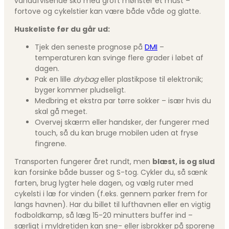
vandafvisende sko med groft mønster et must –
fortove og cykelstier kan være både våde og glatte.
Huskeliste før du går ud:
Tjek den seneste prognose på
DMI
–
temperaturen kan svinge flere grader i løbet af
dagen.
Pak en lille
drybag
eller plastikpose til elektronik;
byger kommer pludseligt.
Medbring et ekstra par tørre sokker – især hvis du
skal gå meget.
Overvej skærm eller handsker, der fungerer med
touch, så du kan bruge mobilen uden at fryse
fingrene.
Transporten fungerer året rundt, men
blæst, is og slud
kan forsinke både busser og S-tog. Cykler du, så sænk
farten, brug lygter hele dagen, og vælg ruter med
cykelsti i læ for vinden (f.eks. gennem parker frem for
langs havnen). Har du billet til lufthavnen eller en vigtig
fodboldkamp, så læg 15-20 minutters buffer ind –
særligt i myldretiden kan sne- eller isbrokker på sporene