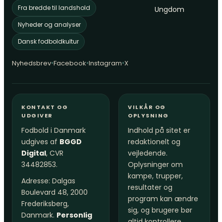
Fra bredde til landshold
Ungdom
Nyheder og analyser
Dansk fodboldkultur
•
•
•
Nyhedsbrev
Facebook
Instagram
X
KONTAKT OG
VILKÅR OG
UDGIVER
OPLYSNING
Fodbold i Danmark
Indhold på sitet er
udgives af
BGGD
redaktionelt og
Digital
, CVR
vejledende.
34482853.
Oplysninger om
kampe, trupper,
Adresse: Dalgas
resultater og
Boulevard 48, 2000
program kan ændre
Frederiksberg,
sig, og brugere bør
Danmark.
Personlig
altid kontrollere