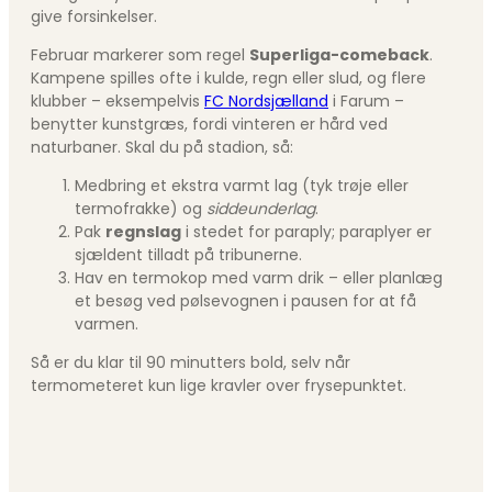
give forsinkelser.
Februar markerer som regel
Superliga-comeback
.
Kampene spilles ofte i kulde, regn eller slud, og flere
klubber – eksempelvis
FC Nordsjælland
i Farum –
benytter kunstgræs, fordi vinteren er hård ved
naturbaner. Skal du på stadion, så:
Medbring et ekstra varmt lag (tyk trøje eller
termofrakke) og
siddeunderlag
.
Pak
regnslag
i stedet for paraply; paraplyer er
sjældent tilladt på tribunerne.
Hav en termokop med varm drik – eller planlæg
et besøg ved pølsevognen i pausen for at få
varmen.
Så er du klar til 90 minutters bold, selv når
termometeret kun lige kravler over frysepunktet.