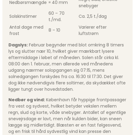
Nedbørsmængde
≈ 40 mm
snebyger
60 – 70
Solskinstimer
Ca. 2,5 t./dag
t./md.
Antal dage med
Varierer efter
8 – 10
frost
luftstrøm
Dagslys:
Februar begynder med blot omkring 8 timers
lys og slutter nær 10, hvilket giver mærkbart lysere
eftermiddage i løbet af måneden. Solen står cirka kl.
08:00 den 1. februar, men allerede ved månedens
udgang nærmer solopgangen sig 07:15, mens
solnedgangen forskydes fra ca. 16:30 til 17:30. Det giver
dog ikke nødvendigvis flere soltimer, da skydækket ofte
ligger tungt over hovedstaden.
Nedbør og vind:
København får hyppige frontpassager
fra vest og sydvest, hvilket betyder vekslen mellem
regn, slud og korte, våde snebyger. Antallet af egentlige
snevejrsdage er lavt, men når kulden bider, kan sneen
lægge sig midlertidigt. Blæsten er en fast følgesvend,
og en frisk til hård sydvestlig vind kan presse den