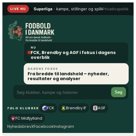
Spring
Superliga
· kampe, stillinger og spillere
•
1. Division
Privatlivspolitik
LIVE NU
til
indhold
NU
FCK, Brøndby og AGF i fokus i dagens
overblik
DAGENS FOKUS
Fra bredde til landshold – nyheder,
resultater og analyser
Søg
FCK
Brøndby IF
AGF
FØLG KLUBBER
FC Midtjylland
Nyhedsbrev
X
Facebook
Instagram