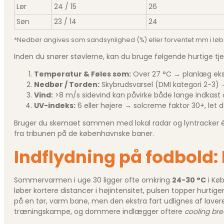
Lør
24 / 15
26
Søn
23 / 14
24
*Nedbør angives som sandsynlighed (%) eller forventet mm i løb
Inden du snører støvlerne, kan du bruge følgende hurtige tjek
Temperatur & Føles som:
Over 27 °C → planlæg ekst
Nedbør / Torden:
Skybrudsvarsel (DMI kategori 2-3) 
Vind:
>8 m/s sidevind kan påvirke både lange indkast og
UV-indeks:
6 eller højere → solcreme faktor 30+, let 
Bruger du skemaet sammen med lokal radar og lyntracker én 
fra tribunen på de københavnske baner.
Indflydning på fodbold:
Sommervarmen i uge 30 ligger ofte omkring
24-30 °C
i Køb
løber kortere distancer i højintensitet, pulsen topper hurti
på en tør, varm bane, men den ekstra fart udlignes af lav
træningskampe, og dommere indlægger oftere
cooling bre