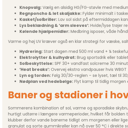
Knopvalg:
Vælg en alsidig HG/FG-støvle med medium 
Regnponcho & let skaljakke:
Fylder minimalt i task
Kasket/solbriller:
Lav sol sidst på eftermiddagen kan 
Lys beklædning & ’arm sleeves’:
Hvide/lyse trøjer 
Kølende hjælpemidler:
Medbring isposer, våde håndk
Varme og høj UV kræver også en klar strategi for væske, sal
Hydrering:
Start dagen med 500 ml vand + ¼ teskefuld 
Elektrolytter & kulhydrat:
Brug sportsdrik eller tab
Solbeskyttelse:
SPF 30+ vandfast solcreme 30 minutter
’Heat breaks’:
Overvej ekstra vandpauser hvis WBGT 
Lyn og torden:
Følg 30/30-reglen – se lyset, tæl til 3
Nødplan ved hedebølge:
Flyt kamp til tidlig morgen
Baner og stadioner i ho
Sommerens kombination af sol, varme og sporadiske skybrud st
hurtigt udtørre i længere varmeperioder, hvilket får bolden 
klubber derfor vande banerne tidligt om morgenen eller li
granulat og sorte gummikrøller kan nå over 50 °C i direkte sol