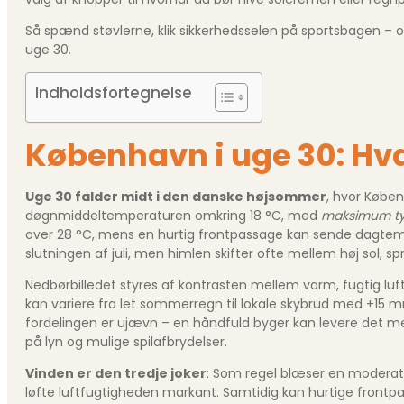
Så spænd støvlerne, klik sikkerhedsselen på sportsbagen –
uge 30.
Indholdsfortegnelse
København i uge 30: Hv
Uge 30 falder midt i den danske højsommer
, hvor Købe
døgnmiddel­temperaturen omkring 18 °C, med
maksimum ty
over 28 °C, mens en hurtig frontpassage kan sende dagtemp
slutningen af juli, men himlen skifter ofte mellem høj sol, sp
Nedbørbilledet styres af kontrasten mellem varm, fugtig luf
kan variere fra let sommerregn til lokale skybrud med +15
fordelingen er ujævn – en håndfuld byger kan levere det m
på lyn og mulige spilafbrydelser.
Vinden er den tredje joker
: Som regel blæser en moderat v
løfte luftfugtigheden markant. Samtidig kan hurtige frontp