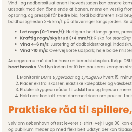
Vind- og nedbørssituationen i hovedstaden kan ændre kampb
udspark mod den åbne ende af banen, mens en vestlig fron
opspring, og presspil får bedre bid, fordi boldføreren skal b
boldhastigheden 3-5 km/t på afleveringer langs jorden. Se d
Let regn (0-1 mm/t)
: Hurtigere bold langs græs, press
Kraftig regn/skybrud (>4 mm/t)
: Risko for
standing
Vind 4-6 m/s
: Justering af dødboldsstrategi, indadskr
Vind >10 m/s
: Overvej korte udspark; høje bolde miste
Arrangørerne må derfor have en beredskabsplan. Ifølge DBU’s 
heat breaks
. Ved lyn inden for 10 km pauseres kampen stra
Monitorér DMI’s
Bygeradar
og
LynLigeNu
hvert 15. minu
Placer ekstra iskasser, elastiske kølepakker og væskes
Etabler skyggeområder til udskiftere og linjedommere
Hold nær kontakt med dommertrioen om pauser, forlæ
Praktiske råd til spiller
Selv om København oftest leverer t-shirt-vejr i uge 30, kan
og publikum møder op med fleksibelt udstyr, der kan tilpasse