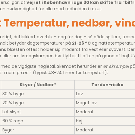
ersol gør, at
vejret i København i uge 30 kan skifte fra “bil
g en nødvendighed for alle med fodbolden i fokus.
: Temperatur, nedbør, vin
rtigt, driftsikkert overblik – dag for dag – så både spillere, tr
rmalt betyder dagtemperaturer på
21-26 °C
og nattetemperatur
ens blæsten oftest holder sig moderat fra vest eller sydvest. Derf
ller om lørdagskampen bør flyttes til aften på grund af højt U
 med de vigtigste nøgletal. Skemaet herunder er
et eksempel
på
er mere præcis (typisk 48-24 timer før kampstart):
Skyer / Nedbør*
Torden-risiko
30 % byge
Lav
20 % byge
Meget lav
Let skyet
Moderat
60 % regn
Høj
Byger
Moderat