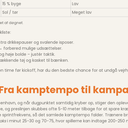
15 % byge
Lav
Sol / tør
Meget lav
et af døgnet.
liste:
ra drikkepauser og svalende isposer.
→ forbered mulige udsættelser.
 høje bolde – justér taktik.
dækkende tøj og kasket til bænken.
time før kickoff, har du den bedste chance for at undgå vejrhik
 Fra kamptempo til kampa
enhavn, og når dugpunktet samtidig kryber op, stiger den opleved
gere, og preslinjen skubbes ofte 5-10 meter tilbage for at spare k
ere sprintfrekvens, så det samlede kamptempo falder. Trænere b
aks
i minut 25-30 og 70-75, hvor spillerne kan indtage 200-250 