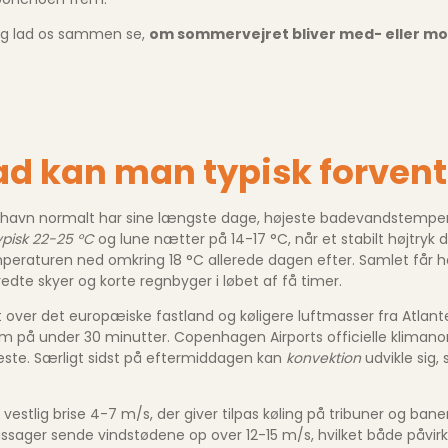
 og lad os sammen se,
om sommervejret bliver med- eller mo
ad kan man typisk forven
nhavn normalt har sine længste dage, højeste badevandstemperat
pisk 22-25 °C
og lune nætter på 14-17 °C, når et stabilt højtryk
eraturen ned omkring 18 °C allerede dagen efter. Samlet får ho
redte skyer og korte regnbyger i løbet af få timer.
t over det europæiske fastland og køligere luftmasser fra Atlan
 mm på under 30 minutter. Copenhagen Airports officielle klima
este. Særligt sidst på eftermiddagen kan
konvektion
udvikle sig
estlig brise 4-7 m/s, der giver tilpas køling på tribuner og ban
assager sende vindstødene op over 12-15 m/s, hvilket både påvir