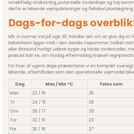
omskiftelig vindretning, potentielle tordenlinjer og høj somm
derfor er løbende vejr­opdateringer og fleksibel planlægnin
Dags-for-dags overblik
Når vi zoomer ind på uge 30, handler det om at give dig et hu
København ligger midt i den danske højsommer, hvilket no
eller Øresund hurtigt udløse byger og lokale torden­celler, m
præcist kan se, om tirsdag eftermiddag kræver regnponcho e
For hver af ugens dage præsenterer vi en kompakt oversigt
løbende, efterhånden som den operationelle vejrmodel bliv
Dag
Max / Min °C
Føles som
Man
23 / 16
25
Tir
24 / 15
26
Ons
26 / 17
29
Tor
22 / 15
23
Fre
25 / 16
27