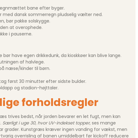
regnmættet bane efter byger.
tter med dansk sommerregn pludselig vælter ned.
en, bør pakke solskygge.
uden at overophede.
kke i pauserne.
 bør have egen drikkedunk, da kioskkøer kan blive lange.
utningen af halvlege.
på næse/kinder til børn.
tag først 30 minutter efter sidste bulder.
oldapp og stadion-højttaler.
lige forholdsregler
ræs trives bedst, når jorden bevarer en let fugt, men kan
r.
Særligt i uge 30, hvor UV-indekset topper
, ses mange
par grader. Kunstgræs kræver ingen vanding for vækst, men
kortvarig overrisling af banen umiddelbart før kickoff reducere