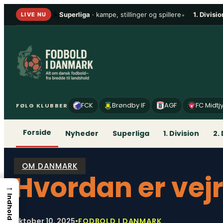
Spring
Superliga
· kampe, stillinger og spillere
•
1. Divisio
LIVE NU
til
indhold
FCK
Brøndby IF
AGF
FC Midtj
FØLG KLUBBER
Forside
Nyheder
Superliga
1. Division
2.
OM DANMARK
Hvordan er vejr
→
Indhold
oktober 10, 2025
•
FODBOLD I DANMARK