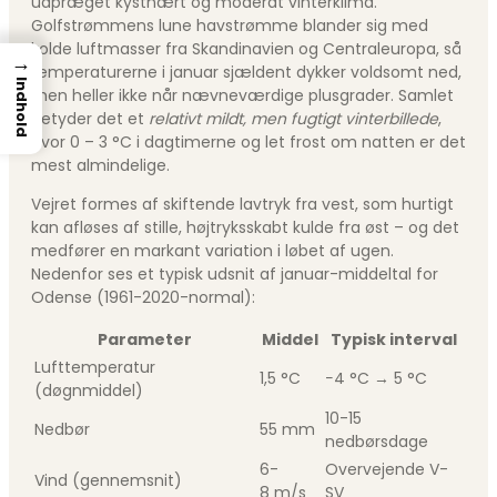
udpræget kystnært og moderat vinterklima.
Golfstrømmens lune havstrømme blander sig med
kolde luftmasser fra Skandinavien og Centraleuropa, så
→
temperaturerne i januar sjældent dykker voldsomt ned,
Indhold
men heller ikke når nævneværdige plusgrader. Samlet
betyder det et
relativt mildt, men fugtigt vinterbillede
,
hvor 0 – 3 °C i dagtimerne og let frost om natten er det
mest almindelige.
Vejret formes af skiftende lavtryk fra vest, som hurtigt
kan afløses af stille, højtryksskabt kulde fra øst – og det
medfører en markant variation i løbet af ugen.
Nedenfor ses et typisk udsnit af januar-middeltal for
Odense (1961-2020-normal):
Parameter
Middel
Typisk interval
Lufttemperatur
1,5 °C
−4 °C → 5 °C
(døgnmiddel)
10-15
Nedbør
55 mm
nedbørsdage
6-
Overvejende V-
Vind (gennemsnit)
8 m/s
SV