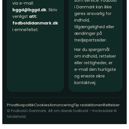
som service. Fodbold
via e-mail:
i Danmark kan ikke
bggd@bggd.dk
. Skriv
gøres ansvarlig for
venligst
att:
indhold,
fodboldidanmark.dk
tilgængelighed eller
i emnefeltet.
ændringer på
tredjepartssider.
Har du spørgsmål
om indhold, rettelser
eller rettigheder, er
e-mail den hurtigste
og eneste sikre
kontaktvej.
Privatlivspolitik
Cookies
Annoncering
Tip redaktionen
Rettelser
© Fodbold i Danmark. Alt om dansk fodbold – fra bredde til
landshold.