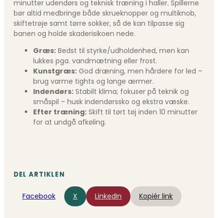
minutter udendørs og teknisk træning i haller. Spillerne
bør altid medbringe både skrueknopper og multiknob,
skifte­trøje samt tørre sokker, så de kan tilpasse sig
banen og holde skaderisikoen nede.
Græs:
Bedst til styrke/udholdenhed, men kan
lukkes pga. vandmætning eller frost.
Kunstgræs:
God dræning, men hårdere for led –
brug varme tights og lange ærmer.
Indendørs:
Stabilt klima; fokuser på teknik og
småspil – husk indendørssko og ekstra væske.
Efter træning:
Skift til tørt tøj inden 10 minutter
for at undgå afkøling.
DEL ARTIKLEN
Facebook
X
LinkedIn
Kopiér link