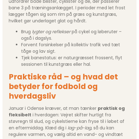
udfordrer både bilister, cyklister og de, der passerer
bane 3 på træningsanlægget. I perioder med let frost
lægger tågen sig som rim på græs og kunstgræs,
hvilket gør underlaget glat og hårdt.
Brug
lygter og reflekser
på cykel og løberuter –
også i dagslys.
Forvent forsinkelser på kollektiv trafik ved tæt
tåge og lav sigt.
Tjek banestatus: er naturgræsset frossent, flyt
sessionen til kunstgræs eller hal.
Praktiske råd – og hvad det
betyder for fodbold og
hverdagsliv
Januar i Odense kræver, at man tænker
praktisk og
fleksibelt
i hverdagen: Vejret skifter hurtigt fra
støvregn til slud, og cykelstierne kan fryse til i løbet af
en eftermiddag. Klæd dig i
lag-på-lag
, så du kan
regulere varmen, og vælg altid en vand- og vindtæt