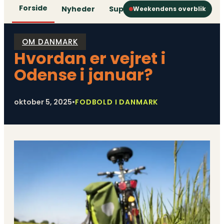
Forside
Nyheder
Superliga
1. Division
2. D
Weekendens overblik
OM DANMARK
Hvordan er vejret i
Odense i januar?
oktober 5, 2025
•
FODBOLD I DANMARK