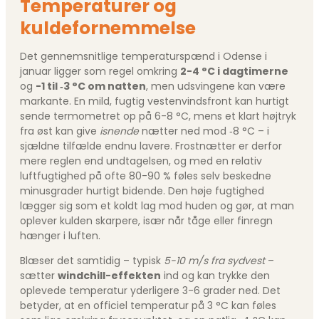
Temperaturer og
kuldefornemmelse
Det gennemsnitlige temperaturspænd i Odense i
januar ligger som regel omkring
2-4 °C i dagtimerne
og
-1 til ‑3 °C om natten
, men udsvingene kan være
markante. En mild, fugtig vestenvindsfront kan hurtigt
sende termometret op på 6-8 °C, mens et klart højtryk
fra øst kan give
isnende
nætter ned mod ‑8 °C – i
sjældne tilfælde endnu lavere. Frostnætter er derfor
mere reglen end undtagelsen, og med en relativ
luftfugtighed på ofte 80-90 % føles selv beskedne
minusgrader hurtigt bidende. Den høje fugtighed
lægger sig som et koldt lag mod huden og gør, at man
oplever kulden skarpere, især når tåge eller finregn
hænger i luften.
Blæser det samtidig – typisk
5-10 m/s fra sydvest
–
sætter
windchill-effekten
ind og kan trykke den
oplevede temperatur yderligere 3-6 grader ned. Det
betyder, at en officiel temperatur på 3 °C kan føles