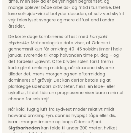
time, men selv da er belysningen begrænset, og
mange oplever både arbejds- og fritid i tusmørke. Det
lave solhøjde-vinkel betyder desuden, at selv ved skyfrit
vejr føles lyset svagere og mere diffust end i andre
årstider.
De korte dage kombineres oftest med
kompakt
skydække
. Meteorologiske data viser, at Odense i
gennemsnit kun får omkring 40-45 solskinstimer i hele
januar, svarende til knap halvanden time pr. dag – og
det fordeles ujævnt. Ofte bryder solen først frem i
korte glimt omkring middag, når skærene i skyerne
tillader det, mens morgen og sen eftermiddag
domineres af gråvejr. Det kan derfor betale sig at
planlægge udendørs aktiviteter, f.eks. en løbe- eller
cykeltur, til det tidsrum prognoserne viser bare minimal
chance for solstrejf.
Når kold, fugtig luft fra sydvest møder relativt mildt
havvand omkring Fyn, dannes hyppigt tåge eller dis,
især i morgentimerne og langs Odense Fjord.
Sigtbarheden
kan falde til under 200 meter, hvilket