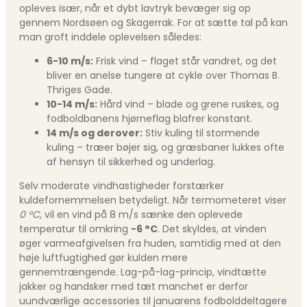
opleves især, når et dybt lavtryk bevæger sig op
gennem Nordsøen og Skagerrak. For at sætte tal på kan
man groft inddele oplevelsen således:
6-10 m/s:
Frisk vind – flaget står vandret, og det
bliver en anelse tungere at cykle over Thomas B.
Thriges Gade.
10-14 m/s:
Hård vind – blade og grene ruskes, og
fodboldbanens hjørneflag blafrer konstant.
14 m/s og derover:
Stiv kuling til stormende
kuling – træer bøjer sig, og græsbaner lukkes ofte
af hensyn til sikkerhed og underlag.
Selv moderate vindhastigheder forstærker
kuldefornemmelsen betydeligt. Når termometeret viser
0 °C
, vil en vind på 8 m/s sænke den oplevede
temperatur til omkring
−6 °C
. Det skyldes, at vinden
øger varmeafgivelsen fra huden, samtidig med at den
høje luftfugtighed gør kulden mere
gennemtrængende. Lag-på-lag-princip, vindtætte
jakker og handsker med tæt manchet er derfor
uundværlige accessories til januarens fodbolddeltagere