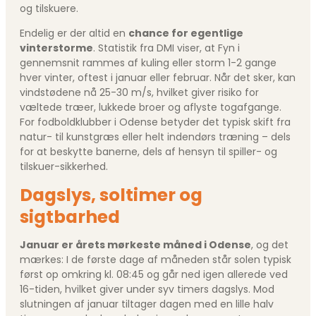
og tilskuere.
Endelig er der altid en
chance for egentlige
vinterstorme
. Statistik fra DMI viser, at Fyn i
gennemsnit rammes af kuling eller storm 1-2 gange
hver vinter, oftest i januar eller februar. Når det sker, kan
vindstødene nå 25-30 m/s, hvilket giver risiko for
væltede træer, lukkede broer og aflyste togafgange.
For fodboldklubber i Odense betyder det typisk skift fra
natur- til kunstgræs eller helt indendørs træning – dels
for at beskytte banerne, dels af hensyn til spiller- og
tilskuer-sikkerhed.
Dagslys, soltimer og
sigtbarhed
Januar er årets mørkeste måned i Odense
, og det
mærkes: I de første dage af måneden står solen typisk
først op omkring kl. 08:45 og går ned igen allerede ved
16-tiden, hvilket giver under syv timers dagslys. Mod
slutningen af januar tiltager dagen med en lille halv