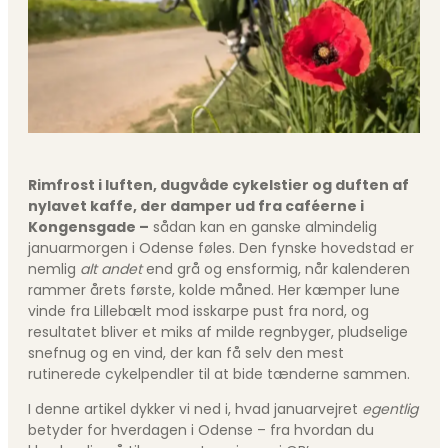
Rimfrost i luften, dugvåde cykelstier og duften af
nylavet kaffe, der damper ud fra caféerne i
Kongensgade –
sådan kan en ganske almindelig
januarmorgen i Odense føles. Den fynske hovedstad er
nemlig
alt andet
end grå og ensformig, når kalenderen
rammer årets første, kolde måned. Her kæmper lune
vinde fra Lillebælt mod isskarpe pust fra nord, og
resultatet bliver et miks af milde regnbyger, pludselige
snefnug og en vind, der kan få selv den mest
rutinerede cykelpendler til at bide tænderne sammen.
I denne artikel dykker vi ned i, hvad januarvejret
egentlig
betyder for hverdagen i Odense – fra hvordan du