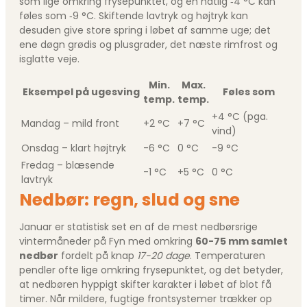
som lige omkring frysepunktet, og en natlig ‑4 °C kan
føles som ‑9 °C. Skiftende lavtryk og højtryk kan
desuden give store spring i løbet af samme uge; det
ene døgn grødis og plusgrader, det næste rimfrost og
isglatte veje.
Min.
Max.
Eksempel på ugesving
Føles som
temp.
temp.
+4 °C (pga.
Mandag – mild front
+2 °C
+7 °C
vind)
Onsdag – klart højtryk
-6 °C
0 °C
-9 °C
Fredag – blæsende
-1 °C
+5 °C
0 °C
lavtryk
Nedbør: regn, slud og sne
Januar er statistisk set en af de mest nedbørsrige
vintermåneder på Fyn med omkring
60-75 mm samlet
nedbør
fordelt på knap
17-20 dage
. Temperaturen
pendler ofte lige omkring frysepunktet, og det betyder,
at nedbøren hyppigt skifter karakter i løbet af blot få
timer. Når mildere, fugtige frontsystemer trækker op