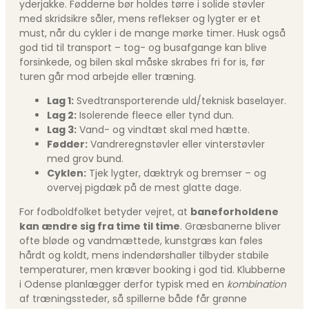
yderjakke. Fødderne bør holdes tørre i solide støvler
med skridsikre såler, mens reflekser og lygter er et
must, når du cykler i de mange mørke timer. Husk også
god tid til transport – tog- og busafgange kan blive
forsinkede, og bilen skal måske skrabes fri for is, før
turen går mod arbejde eller træning.
Lag 1:
Svedtransporterende uld/teknisk baselayer.
Lag 2:
Isolerende fleece eller tynd dun.
Lag 3:
Vand- og vindtæt skal med hætte.
Fødder:
Vandreregnstøvler eller vinterstøvler
med grov bund.
Cyklen:
Tjek lygter, dæktryk og bremser – og
overvej pigdæk på de mest glatte dage.
For fodboldfolket betyder vejret, at
baneforholdene
kan ændre sig fra time til time
. Græsbanerne bliver
ofte bløde og vandmættede, kunstgræs kan føles
hårdt og koldt, mens indendørshaller tilbyder stabile
temperaturer, men kræver booking i god tid. Klubberne
i Odense planlægger derfor typisk med en
kombination
af træningssteder, så spillerne både får grønne