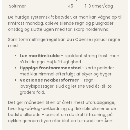
Soltimer
45
1-3 timer/dag
De hurtige systemskift betyder, at man kan vågne op til
rimfrost mandag, opleve silende regn og plusgrader
onsdag og slutte ugen med tør, skarp nordenvind.
Som tommelfingerregel kan du i Odense i januar regne
med:
Lun maritim kulde
– sjældent streng frost, men
rå kulde pga. høj luftfugtighed.
Hyppige frontsammenstød
– korte perioder
med klar himmel efterfulgt af skyer og byger.
Vekslende nedbørsformer
– regn i
lavtrykspassager, slud og let sne ved ét-til-to
graders fald.
Det gør måneden til en af årets mest uforudsigelige,
hvor lag-på-lag-beklædning og fleksible planer er de
bedste allierede – uanset om du skal til træning, på
cyklen gennem byen eller blot en tur rundt om Åen.