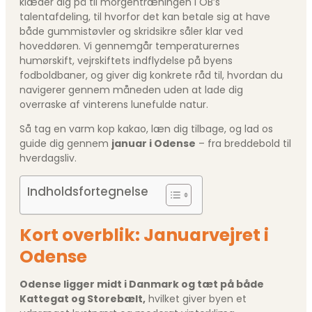
klæder dig på til morgentræningen i OB’s
talentafdeling, til hvorfor det kan betale sig at have
både gummistøvler og skridsikre såler klar ved
hoveddøren. Vi gennemgår temperaturernes
humørskift, vejrskiftets indflydelse på byens
fodboldbaner, og giver dig konkrete råd til, hvordan du
navigerer gennem måneden uden at lade dig
overraske af vinterens lunefulde natur.
Så tag en varm kop kakao, læn dig tilbage, og lad os
guide dig gennem
januar i Odense
– fra breddebold til
hverdagsliv.
Indholdsfortegnelse
Kort overblik: Januarvejret i
Odense
Odense ligger midt i Danmark og tæt på både
Kattegat og Storebælt,
hvilket giver byen et