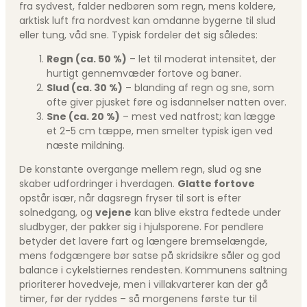
fra sydvest, falder nedbøren som regn, mens koldere,
arktisk luft fra nordvest kan omdanne bygerne til slud
eller tung, våd sne. Typisk fordeler det sig således:
Regn (ca. 50 %)
– let til moderat intensitet, der
hurtigt gennemvæder fortove og baner.
Slud (ca. 30 %)
– blanding af regn og sne, som
ofte giver pjusket føre og isdannelser natten over.
Sne (ca. 20 %)
– mest ved natfrost; kan lægge
et 2-5 cm tæppe, men smelter typisk igen ved
næste mildning.
De konstante overgange mellem regn, slud og sne
skaber udfordringer i hverdagen.
Glatte fortove
opstår især, når dagsregn fryser til sort is efter
solnedgang, og
vejene
kan blive ekstra fedtede under
sludbyger, der pakker sig i hjulsporene. For pendlere
betyder det lavere fart og længere bremselængde,
mens fodgængere bør satse på skridsikre såler og god
balance i cykelstiernes rendesten. Kommunens saltning
prioriterer hovedveje, men i villakvarterer kan der gå
timer, før der ryddes – så morgenens første tur til