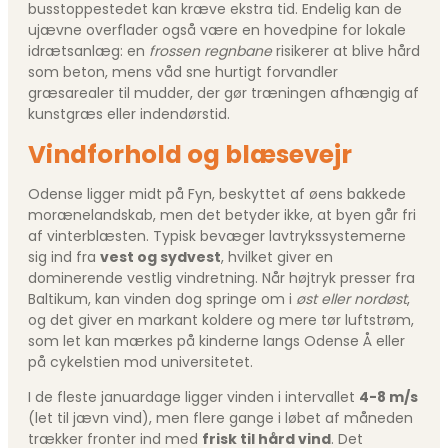
busstoppestedet kan kræve ekstra tid. Endelig kan de
ujævne overflader også være en hovedpine for lokale
idrætsanlæg: en
frossen regnbane
risikerer at blive hård
som beton, mens våd sne hurtigt forvandler
græsarealer til mudder, der gør træningen afhængig af
kunstgræs eller indendørstid.
Vindforhold og blæsevejr
Odense ligger midt på Fyn, beskyttet af øens bakkede
morænelandskab, men det betyder ikke, at byen går fri
af vinterblæsten. Typisk bevæger lavtrykssystemerne
sig ind fra
vest og sydvest
, hvilket giver en
dominerende vestlig vindretning. Når højtryk presser fra
Baltikum, kan vinden dog springe om i
øst eller nordøst
,
og det giver en markant koldere og mere tør luftstrøm,
som let kan mærkes på kinderne langs Odense Å eller
på cykelstien mod universitetet.
I de fleste januardage ligger vinden i intervallet
4-8 m/s
(let til jævn vind), men flere gange i løbet af måneden
trækker fronter ind med
frisk til hård vind
. Det