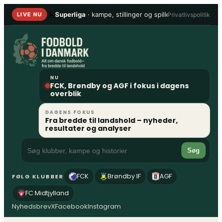
Spring
Superliga
· kampe, stillinger og spillere
•
1. Division
Privatlivspolitik
LIVE NU
til
indhold
NU
FCK, Brøndby og AGF i fokus i dagens
overblik
DAGENS FOKUS
Fra bredde til landshold – nyheder,
resultater og analyser
Søg
FCK
Brøndby IF
AGF
FØLG KLUBBER
FC Midtjylland
Nyhedsbrev
X
Facebook
Instagram