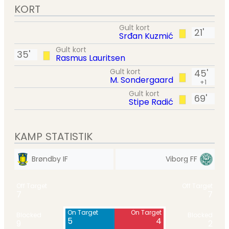
KORT
Gult kort
21'
Srđan Kuzmić
Gult kort
35'
Rasmus Lauritsen
Gult kort
45'
M. Sondergaard
+1
Gult kort
69'
Stipe Radić
KAMP STATISTIK
Brøndby IF
Viborg FF
Off Target
Off Target
7
7
On Target
On Target
Blocked
Blocked
5
4
9
2