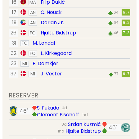
16
Filip Đukić
MÅ
17
C. Nouck
AN
64'
6.7
19
Dorian Jr.
AN
64'
6.5
26
Hjalte Bidstrup
FO
46'
7.3
31
M. Londal
FO
32
L. Kirkegaard
FO
33
F. Damkjer
MI
37
J. Vester
MI
77'
6.7
RESERVER
S. Fukuda
Ud
46'
Clement Bischoff
Ind
Srđan Kuzmić
Ud
46'
Hjalte Bidstrup
Ind