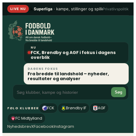
Spring
Superliga
· kampe, stillinger og spillere
•
1. Division
Privatlivspolitik
LIVE NU
til
indhold
NU
FCK, Brøndby og AGF i fokus i dagens
overblik
DAGENS FOKUS
Fra bredde til landshold – nyheder,
resultater og analyser
Søg
FCK
Brøndby IF
AGF
FØLG KLUBBER
FC Midtjylland
Nyhedsbrev
X
Facebook
Instagram