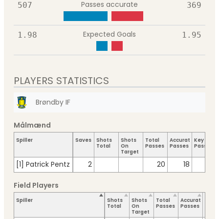
Passes accurate
507
369
Expected Goals
1.98
1.95
PLAYERS STATISTICS
Brøndby IF
Målmænd
Spiller
Saves
Shots
Shots
Total
Accurate
Key
Total
On
Passes
Passes
Passes
Target
[1] Patrick Pentz
2
20
18
Field Players
Spiller
Shots
Shots
Total
Accurate
Key
Total
On
Passes
Passes
Pass
Target