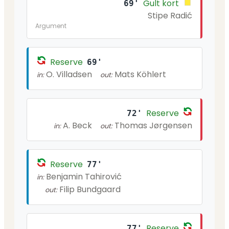
Gult kort
69'
Stipe Radić
Argument
Reserve
69'
O. Villadsen
Mats Köhlert
in:
out:
Reserve
72'
A. Beck
Thomas Jørgensen
in:
out:
Reserve
77'
Benjamin Tahirović
in:
Filip Bundgaard
out:
Reserve
77'