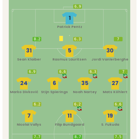
6.9
1
Patrick Pentz
8.2
6.3
7
31
5
30
Sean Klaiber
Rasmus Lauritsen
Jordi Vanlerberghe
6.9
6.6
6.3
7
24
6
35
27
Marko Divković
Stijn Spierings
Noah Nartey
Mats Köhlert
6.2
6.2
6.6
7
11
19
Nicolai Vallys
Filip Bundgaard
S. Fukuda
7.7
8.7
7.5