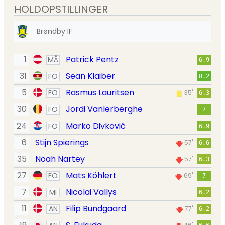
HOLDOPSTILLINGER
Brøndby IF
1
Patrick Pentz
MÅ
6.9
31
Sean Klaiber
FO
8.2
5
Rasmus Lauritsen
FO
35'
6.3
30
Jordi Vanlerberghe
FO
7
24
Marko Divković
FO
6.9
6
Stijn Spierings
57'
6.6
35
Noah Nartey
57'
6.3
27
Mats Köhlert
FO
69'
7
7
Nicolai Vallys
MI
6.2
11
Filip Bundgaard
AN
77'
6.2