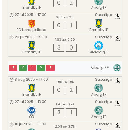
0
2
Brøndby IF
Viborg FF
27 jul 2025
-
17:00
Superliga
0.89
0.71
xG
0
1
FC Nordsjælland
Brøndby IF
20 jul 2025
-
19:00
Superliga
1.63
0.60
xG
3
0
Brøndby IF
Silkeborg IF
Viborg FF
T
V
T
V
T
3 aug 2025
-
17:00
Superliga
1.98
1.95
xG
0
2
Brøndby IF
Viborg FF
27 jul 2025
-
13:00
Superliga
1.70
0.74
xG
3
1
OB
Viborg FF
18 jul 2025
-
18:00
Superliga
2.08
3.76
xG