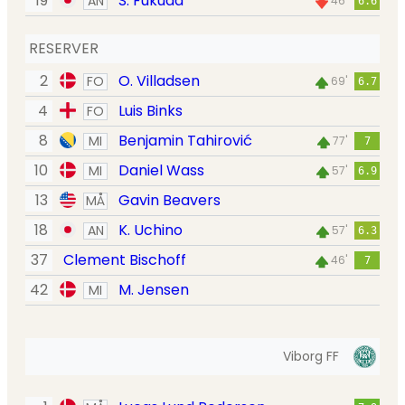
19
S. Fukuda
AN
46'
6.6
RESERVER
2
O. Villadsen
FO
69'
6.7
4
Luis Binks
FO
8
Benjamin Tahirović
MI
77'
7
10
Daniel Wass
MI
57'
6.9
13
Gavin Beavers
MÅ
18
K. Uchino
AN
57'
6.3
37
Clement Bischoff
46'
7
42
M. Jensen
MI
Viborg FF