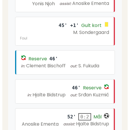
Anosike Ementa
Yonis Njoh
assist:
Gult kort
45' +1'
M. Sondergaard
Foul
Reserve
46'
Clement Bischoff
S. Fukuda
in:
out:
Reserve
46'
Hjalte Bidstrup
Srđan Kuzmić
in:
out:
Mål
52'
0:2
Hjalte Bidstrup
Anosike Ementa
assist: