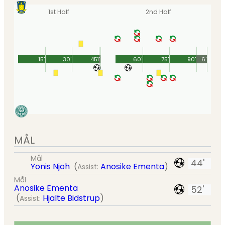
1st Half
2nd Half
15'
30'
45'
1'
60'
75'
90'
6'
MÅL
Mål
44'
Yonis Njoh
(
Anosike Ementa
)
Assist:
Mål
Anosike Ementa
52'
(
Hjalte Bidstrup
)
Assist: