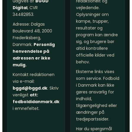
udgives af
BGGD
redaktionelt og
Digital
, CVR
vejledende.
34482853.
Oplysninger om
kampe, trupper,
Adresse: Dalgas
resultater og
Boulevard 48, 2000
program kan ændre
Frederiksberg,
sig, og brugere bør
Danmark.
Personlig
altid kontrollere
henvendelse på
officielle kilder ved
adressen er ikke
behov.
mulig.
Eksterne links vises
Kontakt redaktionen
som service. Fodbold
via e-mail:
i Danmark kan ikke
bggd@bggd.dk
. Skriv
gøres ansvarlig for
venligst
att:
indhold,
fodboldidanmark.dk
tilgængelighed eller
i emnefeltet.
ændringer på
tredjepartssider.
Har du spørgsmål