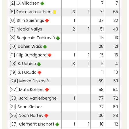
[2] O. Villadsen
7
7
[5] Rasmus Lauritsen
3
1
71
65
[6] Stijn Spierings
1
37
32
[7] Nicolai Vallys
2
1
51
43
[8] Benjamin Tahirović
15
13
[10] Daniel Wass
28
21
[11] Filip Bundgaard
1
1
15
15
[18] K. Uchino
3
1
5
4
[19] S. Fukuda
11
10
[24] Marko Divković
69
53
[27] Mats Köhlert
58
54
[30] Jordi Vanlerberghe
1
77
72
[31] Sean Klaiber
72
60
[35] Noah Nartey
30
28
[37] Clement Bischoff
1
1
18
12