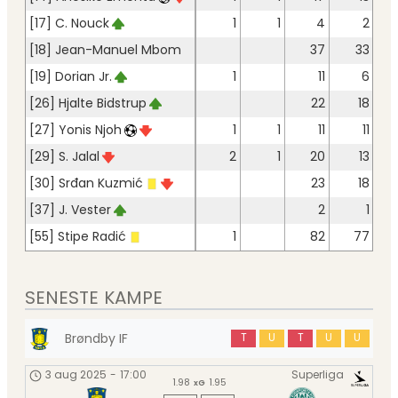
[17] C. Nouck
1
1
4
2
[18] Jean-Manuel Mbom
37
33
[19] Dorian Jr.
1
11
6
[26] Hjalte Bidstrup
22
18
[27] Yonis Njoh
1
1
11
11
[29] S. Jalal
2
1
20
13
[30] Srđan Kuzmić
23
18
[37] J. Vester
2
1
[55] Stipe Radić
1
82
77
SENESTE KAMPE
Brøndby IF
T
U
T
U
U
3 aug 2025
-
17:00
Superliga
1.98
1.95
xG