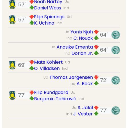
Noah Nartey
Ud
57'
Daniel Wass
Ind
Stijn Spierings
Ud
57'
K. Uchino
Ind
Yonis Njoh
Ud
64'
C. Nouck
Ind
Anosike Ementa
Ud
64'
Dorian Jr.
Ind
Mats Köhlert
Ud
69'
O. Villadsen
Ind
Thomas Jørgensen
Ud
72'
A. Beck
Ind
Filip Bundgaard
Ud
77'
Benjamin Tahirović
Ind
S. Jalal
Ud
77'
J. Vester
Ind