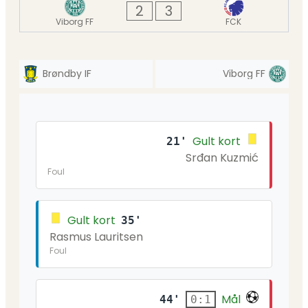
2
3
Viborg FF
FCK
Brøndby IF
Viborg FF
Gult kort
21'
Srđan Kuzmić
Foul
Gult kort
35'
Rasmus Lauritsen
Foul
Mål
44'
0:1