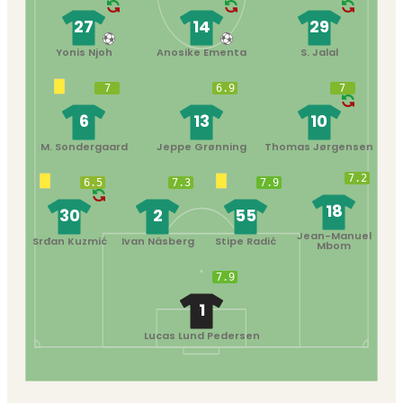
27
14
29
Yonis Njoh
Anosike Ementa
S. Jalal
7
6.9
7
6
13
10
M. Sondergaard
Jeppe Grønning
Thomas Jørgensen
7.2
6.5
7.3
7.9
18
30
2
55
Jean-Manuel
Srđan Kuzmić
Ivan Näsberg
Stipe Radić
Mbom
7.9
1
Lucas Lund Pedersen