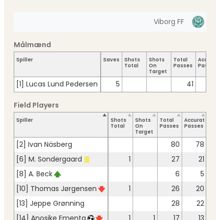
Viborg FF
Målmænd
Spiller
Saves
Shots
Shots
Total
Accurat
Total
On
Passes
Passes
Target
[1] Lucas Lund Pedersen
5
41
31
Field Players
Spiller
Shots
Shots
Total
Accurate
Key
Total
On
Passes
Passes
Pas
Target
[2] Ivan Näsberg
80
78
[6] M. Sondergaard
1
27
21
[8] A. Beck
6
5
[10] Thomas Jørgensen
1
26
20
[13] Jeppe Grønning
28
22
[14] Anosike Ementa
1
1
17
13