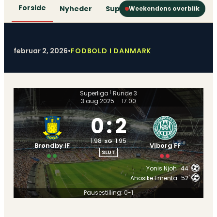
Forside
Nyheder
Superliga
1. Division
2. D
Weekendens overblik
februar 2, 2026
•
FODBOLD I DANMARK
Superliga
Runde 3
|
3 aug 2025
-
17:00
0
:
2
1.98
1.95
xG
Brøndby IF
Viborg FF
SLUT
Yonis Njoh
44'
Anosike Ementa
52'
Pausestilling: 0-1