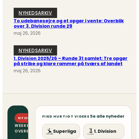
NYHEDSARKIV
To udebanesejre og et opgør i vente: Overblik
over 3. Division runde 29
maj 26, 2026
NYHEDSARKIV
1. Division 2025/26 – Runde 31 samlet: Tre opgør
på stribe og klare rammer på tværs af landet
maj 26, 2026
Se alle nyheder
FIND HURTIGT VIDERE
NYHEDSBREV
WEEKENDENS
Superliga
1. Division
OVERBLIK