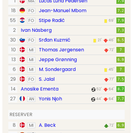
1
Lucas Lund Pedersen
MÅ
7.9
18
Jean-Manuel Mbom
FO
7.2
55
Stipe Radić
FO
69'
7.9
2
Ivan Näsberg
7.3
30
Srđan Kuzmić
FO
21'
46'
6.5
10
Thomas Jørgensen
MI
72'
7
13
Jeppe Grønning
MI
6.9
6
M. Sondergaard
MI
45'
7
29
S. Jalal
FO
77'
7.5
14
Anosike Ementa
52'
64'
8.7
27
Yonis Njoh
AN
44'
64'
7.7
RESERVER
8
A. Beck
MI
72'
6.9