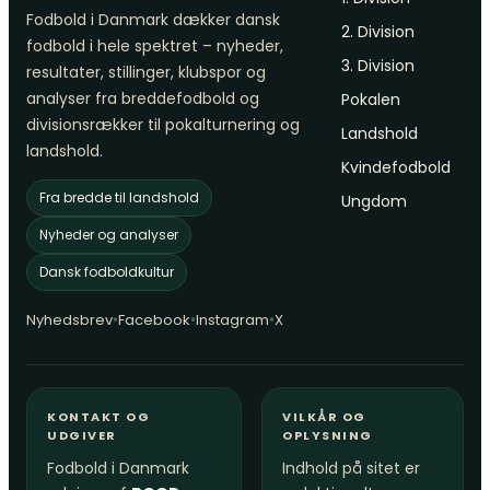
Fodbold i Danmark dækker dansk
2. Division
fodbold i hele spektret – nyheder,
3. Division
resultater, stillinger, klubspor og
analyser fra breddefodbold og
Pokalen
divisionsrækker til pokalturnering og
Landshold
landshold.
Kvindefodbold
Fra bredde til landshold
Ungdom
Nyheder og analyser
Dansk fodboldkultur
•
•
•
Nyhedsbrev
Facebook
Instagram
X
KONTAKT OG
VILKÅR OG
UDGIVER
OPLYSNING
Fodbold i Danmark
Indhold på sitet er