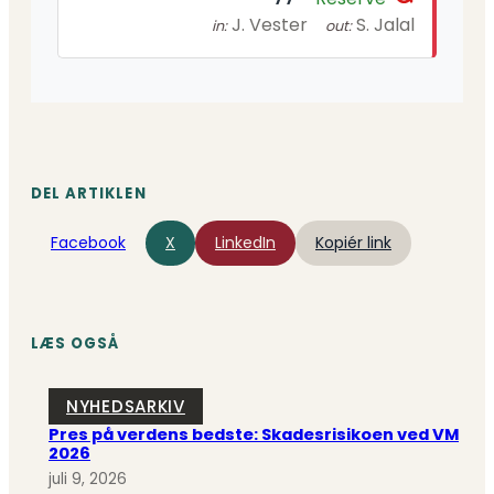
J. Vester
S. Jalal
in:
out:
DEL ARTIKLEN
Facebook
X
LinkedIn
Kopiér link
LÆS OGSÅ
NYHEDSARKIV
Pres på verdens bedste: Skadesrisikoen ved VM
2026
juli 9, 2026