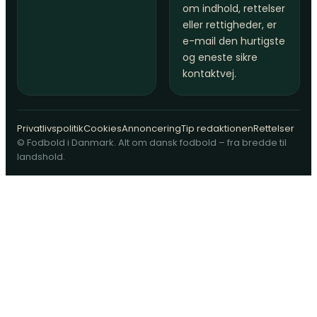
om indhold, rettelser
eller rettigheder, er
e-mail den hurtigste
og eneste sikre
kontaktvej.
Privatlivspolitik
Cookies
Annoncering
Tip redaktionen
Rettelser
© Fodbold i Danmark. Alt om dansk fodbold – fra bredde til
landshold.