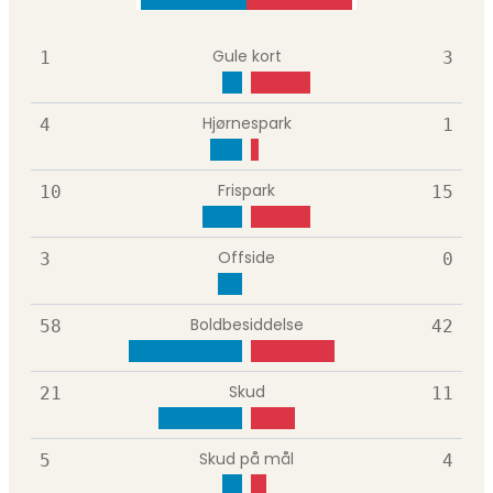
Gule kort
1
3
Hjørnespark
4
1
Frispark
10
15
Offside
3
0
Boldbesiddelse
58
42
Skud
21
11
Skud på mål
5
4