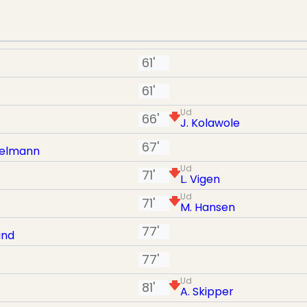
61'
61'
Ud
66'
J. Kolawole
67'
pelmann
Ud
71'
L. Vigen
Ud
71'
M. Hansen
77'
und
77'
Ud
81'
A. Skipper