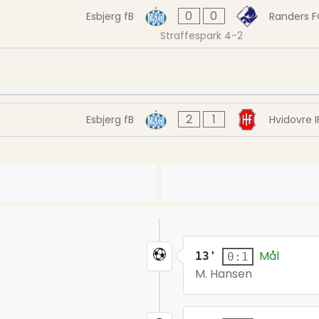
0
0
Esbjerg fB
Randers F
Straffespark 4-2
2
1
Esbjerg fB
Hvidovre I
Mål
13'
0:1
M. Hansen