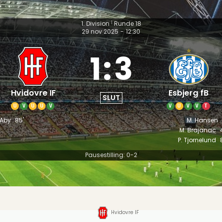
1. Division
Runde 18
|
29 nov 2025
-
12:30
1
:
3
Hvidovre IF
Esbjerg fB
SLUT
U
V
U
U
V
V
U
V
V
T
 Aby
85'
M. Hansen
M. Brajanac
P. Tjornelund
Pausestilling: 0-2
Hvidovre IF