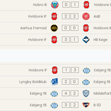
0
1
Hobro IK
Hvidovre I
2
2
Hvidovre IF
AaB
0
0
Aarhus Fremad
Hvidovre I
3
1
Hvidovre IF
HB Køge
1
3
Hvidovre IF
Esbjerg fB
2
0
Lyngby Boldklub
Esbjerg fB
4
2
Esbjerg fB
Middelfar
3
2
Esbjerg fB
B 93