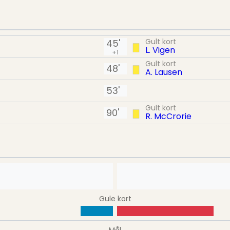
Gult kort
45'
L. Vigen
+1
Gult kort
48'
A. Lausen
53'
Gult kort
90'
R. McCrorie
Gule kort
Mål