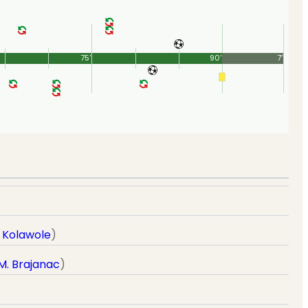
75'
90'
7'
. Kolawole
)
M. Brajanac
)