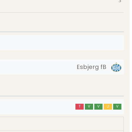
3
Esbjerg fB
T
V
V
U
V