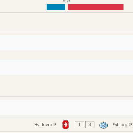
1
3
Hvidovre IF
Esbjerg fB