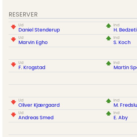
RESERVER
Ud
Ind
Daniel Stenderup
H. Bedzeti
Ud
Ind
Marvin Egho
S. Koch
Ud
Ind
F. Krogstad
Martin S
Ud
Ind
Oliver Kjærgaard
M. Fredsl
Ud
Ind
Andreas Smed
E. Aby