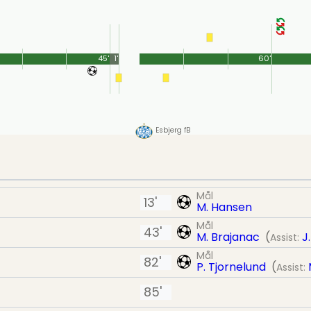
45'
1'
60'
Esbjerg fB
Mål
13'
M. Hansen
Mål
43'
M. Brajanac
(
J
Assist:
Mål
82'
P. Tjornelund
(
Assist:
85'