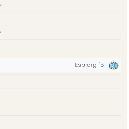
F
F
Esbjerg fB
t