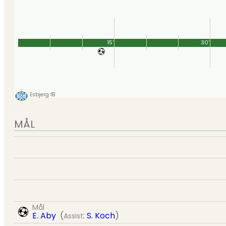
15'
30'
Esbjerg fB
MÅL
Mål
E. Aby
(
:
S. Koch
)
Assist