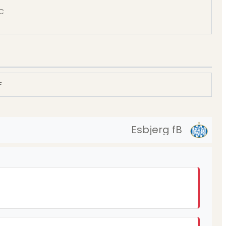
C
F
Esbjerg fB