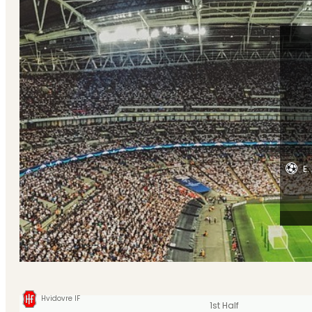
E.
Hvidovre IF
1st Half