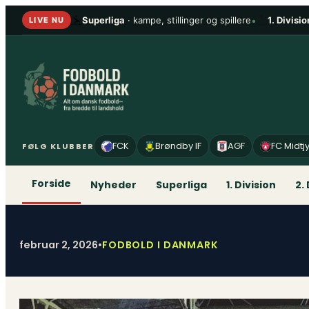
Spring
Superliga
· kampe, stillinger og spillere
•
1. Divisio
LIVE NU
til
indhold
FCK
Brøndby IF
AGF
FC Midtj
FØLG KLUBBER
Forside
Nyheder
Superliga
1. Division
2.
februar 2, 2026
•
FODBOLD I DANMARK