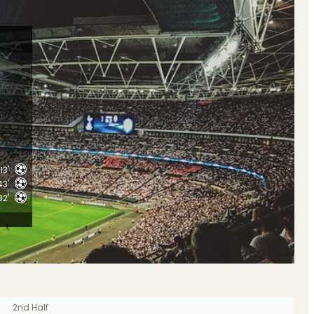
13'
43'
82'
2nd Half