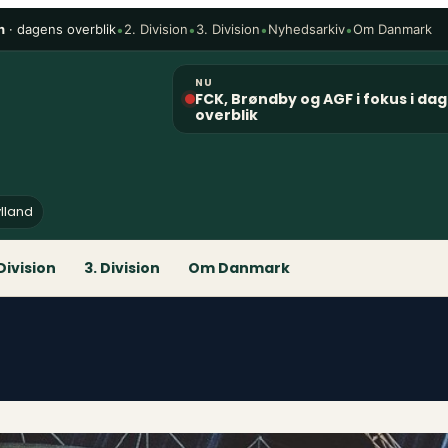
n
· dagens overblik
•
•
•
•
2. Division
3. Division
Nyhedsarkiv
Om Danmark
NU
FCK, Brøndby og AGF i fokus i da
overblik
ylland
 Division
3. Division
Om Danmark