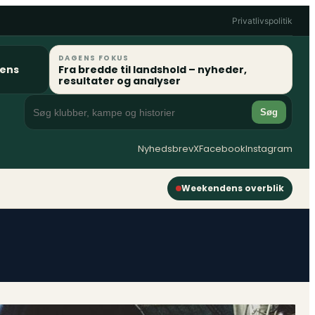
Privatlivspolitik
DAGENS FOKUS
gens
Fra bredde til landshold – nyheder,
resultater og analyser
Søg
Nyhedsbrev
X
Facebook
Instagram
Weekendens overblik