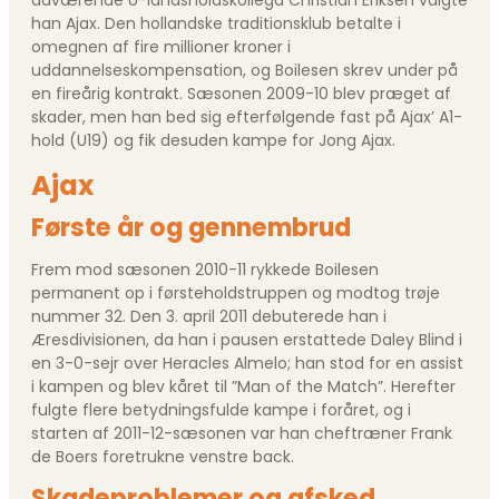
daværende U-landsholdskollega Christian Eriksen valgte
han Ajax. Den hollandske traditionsklub betalte i
omegnen af fire millioner kroner i
uddannelseskompensation, og Boilesen skrev under på
en fireårig kontrakt. Sæsonen 2009-10 blev præget af
skader, men han bed sig efterfølgende fast på Ajax’ A1-
hold (U19) og fik desuden kampe for Jong Ajax.
Ajax
Første år og gennembrud
Frem mod sæsonen 2010-11 rykkede Boilesen
permanent op i førsteholdstruppen og modtog trøje
nummer 32. Den 3. april 2011 debuterede han i
Æresdivisionen, da han i pausen erstattede Daley Blind i
en 3-0-sejr over Heracles Almelo; han stod for en assist
i kampen og blev kåret til ”Man of the Match”. Herefter
fulgte flere betydningsfulde kampe i foråret, og i
starten af 2011-12-sæsonen var han cheftræner Frank
de Boers foretrukne venstre back.
Skadeproblemer og afsked