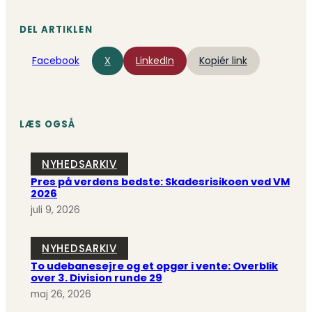
DEL ARTIKLEN
Facebook
X
LinkedIn
Kopiér link
LÆS OGSÅ
NYHEDSARKIV
Pres på verdens bedste: Skadesrisikoen ved VM
2026
juli 9, 2026
NYHEDSARKIV
To udebanesejre og et opgør i vente: Overblik
over 3. Division runde 29
maj 26, 2026