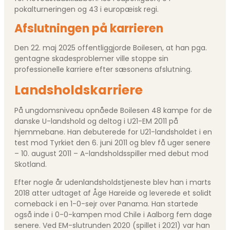
pokalturneringen og 43 i europæisk regi.
Afslutningen på karrieren
Den 22. maj 2025 offentliggjorde Boilesen, at han pga.
gentagne skadesproblemer ville stoppe sin
professionelle karriere efter sæsonens afslutning.
Landsholdskarriere
På ungdomsniveau opnåede Boilesen 48 kampe for de
danske U-landshold og deltog i U21-EM 2011 på
hjemmebane. Han debuterede for U21-landsholdet i en
test mod Tyrkiet den 6. juni 2011 og blev få uger senere
– 10. august 2011 – A-landsholdsspiller med debut mod
Skotland.
Efter nogle år udenlandsholdstjeneste blev han i marts
2018 atter udtaget af Åge Hareide og leverede et solidt
comeback i en 1-0-sejr over Panama. Han startede
også inde i 0-0-kampen mod Chile i Aalborg fem dage
senere. Ved EM-slutrunden 2020 (spillet i 2021) var han