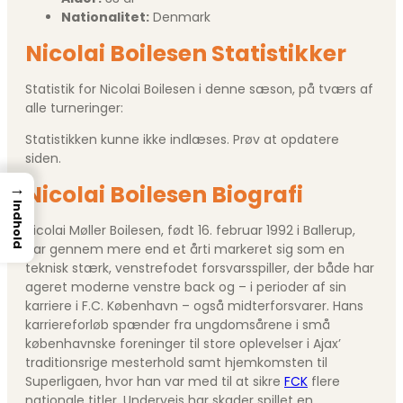
Nationalitet:
Denmark
Nicolai Boilesen Statistikker
Statistik for Nicolai Boilesen i denne sæson, på tværs af
alle turneringer:
Statistikken kunne ikke indlæses. Prøv at opdatere
siden.
→
Nicolai Boilesen Biografi
Indhold
Nicolai Møller Boilesen, født 16. februar 1992 i Ballerup,
har gennem mere end et årti markeret sig som en
teknisk stærk, venstrefodet forsvarsspiller, der både har
ageret moderne venstre back og – i perioder af sin
karriere i F.C. København – også midterforsvarer. Hans
karriereforløb spænder fra ungdomsårene i små
københavnske foreninger til store oplevelser i Ajax’
traditionsrige mesterhold samt hjemkomsten til
Superligaen, hvor han var med til at sikre
FCK
flere
nationale titler. Undervejs har skader spillet en