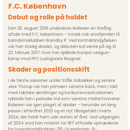
F.C. København
Debut og rolle på holdet
Den 25. august 2016 underskrev Boilesen en fireårig
aftale med F.C. København – ironisk nok arvefjenden til
barndomsklubben Brøndby IF. Ved kontraktindgåelsen
var han stadig skadet, og debuten lod vente på sig til
23. februar 2017, hvor han spillede Europa-League-
kamp mod PFC Ludogorets Razgrad.
Skader og positionsskift
I de første sæsoner under Ståle Solbakken og senere
Jess Thorup var han primært venstre back, men i takt
med taktiske ændringer og konkurrencesituationen
rykkede han i perioder ind som venstre midterforsvarer.
Boilesen var igen plaget af skader – herunder en lang
pause i efteråret 2023 og et nyt tilbagefald i marts
2024, der holdt ham ude resten af året. Ved udgangen
af 2024 stod han noteret for 187 officielle optrædener
for hovedstadsklubben: 135 i Superligaen, 9 i