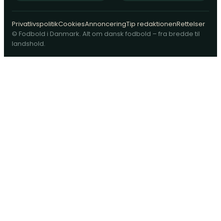
Privatlivspolitik
Cookies
Annoncering
Tip redaktionen
Rettelser
© Fodbold i Danmark. Alt om dansk fodbold – fra bredde til
landshold.