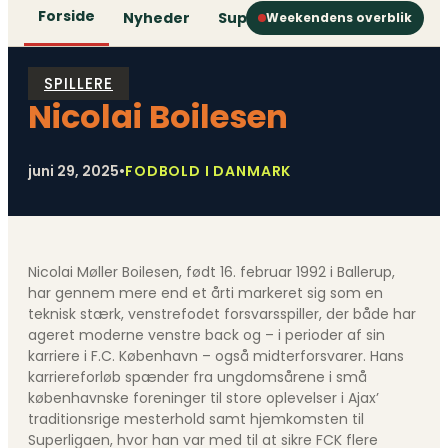
Forside
Nyheder
Superliga
1. Division
2. D
Weekendens overblik
SPILLERE
Nicolai Boilesen
juni 29, 2025
•
FODBOLD I DANMARK
Nicolai Møller Boilesen, født 16. februar 1992 i Ballerup,
har gennem mere end et årti markeret sig som en
teknisk stærk, venstrefodet forsvarsspiller, der både har
ageret moderne venstre back og – i perioder af sin
karriere i F.C. København – også midterforsvarer. Hans
karriereforløb spænder fra ungdomsårene i små
københavnske foreninger til store oplevelser i Ajax’
traditionsrige mesterhold samt hjemkomsten til
Superligaen, hvor han var med til at sikre FCK flere