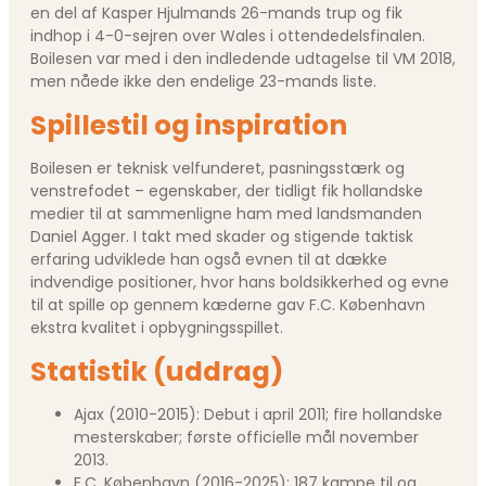
en del af Kasper Hjulmands 26-mands trup og fik
indhop i 4-0-sejren over Wales i ottendedelsfinalen.
Boilesen var med i den indledende udtagelse til VM 2018,
men nåede ikke den endelige 23-mands liste.
Spillestil og inspiration
Boilesen er teknisk velfunderet, pasningsstærk og
venstrefodet – egenskaber, der tidligt fik hollandske
medier til at sammenligne ham med landsmanden
Daniel Agger. I takt med skader og stigende taktisk
erfaring udviklede han også evnen til at dække
indvendige positioner, hvor hans boldsikkerhed og evne
til at spille op gennem kæderne gav F.C. København
ekstra kvalitet i opbygningsspillet.
Statistik (uddrag)
Ajax (2010-2015): Debut i april 2011; fire hollandske
mesterskaber; første officielle mål november
2013.
F.C. København (2016-2025): 187 kampe til og