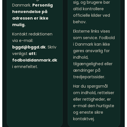
sig, og brugere bør
Danmark.
Personlig
altid kontrollere
henvendelse på
officielle kilder ved
adressen er ikke
behov.
mulig.
Eksterne links vises
Kontakt redaktionen
som service. Fodbold
via e-mail:
i Danmark kan ikke
bggd@bggd.dk
. Skriv
gøres ansvarlig for
venligst
att:
indhold,
fodboldidanmark.dk
tilgængelighed eller
i emnefeltet.
ændringer på
tredjepartssider.
Har du spørgsmål
om indhold, rettelser
eller rettigheder, er
e-mail den hurtigste
og eneste sikre
kontaktvej.