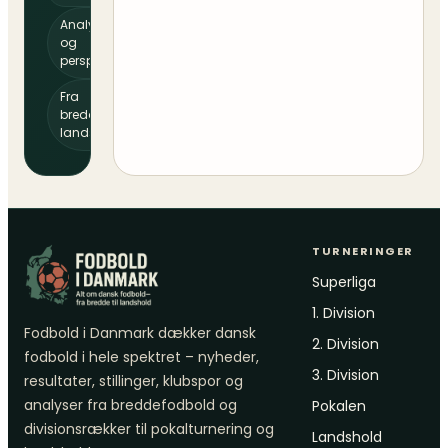
Analyser
og
perspektiv
Fra
bredde til
landshold
TURNERINGER
Superliga
1. Division
Fodbold i Danmark dækker dansk
2. Division
fodbold i hele spektret – nyheder,
3. Division
resultater, stillinger, klubspor og
analyser fra breddefodbold og
Pokalen
divisionsrækker til pokalturnering og
Landshold