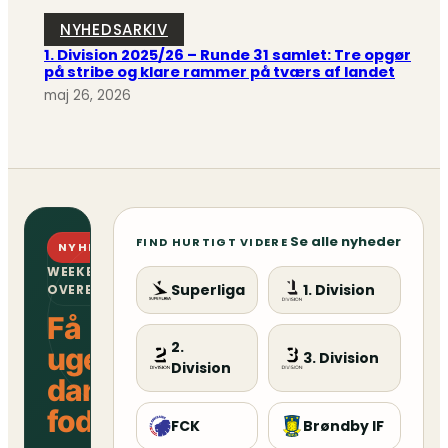
NYHEDSARKIV
1. Division 2025/26 – Runde 31 samlet: Tre opgør
på stribe og klare rammer på tværs af landet
maj 26, 2026
Se alle nyheder
FIND HURTIGT VIDERE
NYHEDSBREV
WEEKENDENS
Superliga
1. Division
OVERBLIK
Få
2.
ugens
3. Division
Division
danske
fodboldoverblik
FCK
Brøndby IF