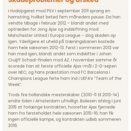
I rivalopgøret mod PSV i september 2011 sprang en
hamstring, hvilket betød fem måneders pause. Da han
vendte tilbage i februar 2012 – blandt andet med
optræden for Jong Ajax og indskiftning mod
Manchester United i Europa League – slog skaden op
igen. Yderligere et uheld på træningsbanen kostede
ham hele sæsonen 2012-13. Først i sommeren 2013 var
han med igen, blandt andet som indskifter i Johan
Cruijff Schaal-finalen mod AZ. I november samme år
scorede han sit første officielle Ajax-mål i 2-0-sejren
over NEC, og hans præstation mod FC Barcelona i
Champions League førte ham ind i UEFA’s ”Team of the
Week”.
Trods fire hollandske mesterskaber (2010-11 til 2013-14)
endte tiden i Amsterdam ufrivilligt. Boilesen afslog i juni
2015 at forlænge kontrakten, hvorefter Ajax fjernede
ham fra førsteholdet hele sæsonen 2015-16; han fik
ingen officielle kampe, og kontrakten udløb sommeren
2016.