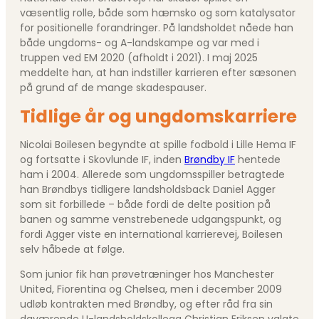
væsentlig rolle, både som hæmsko og som katalysator
for positionelle forandringer. På landsholdet nåede han
både ungdoms- og A-landskampe og var med i
truppen ved EM 2020 (afholdt i 2021). I maj 2025
meddelte han, at han indstiller karrieren efter sæsonen
på grund af de mange skadespauser.
Tidlige år og ungdomskarriere
Nicolai Boilesen begyndte at spille fodbold i Lille Hema IF
og fortsatte i Skovlunde IF, inden
Brøndby IF
hentede
ham i 2004. Allerede som ungdomsspiller betragtede
han Brøndbys tidligere landsholdsback Daniel Agger
som sit forbillede – både fordi de delte position på
banen og samme venstrebenede udgangspunkt, og
fordi Agger viste en international karrierevej, Boilesen
selv håbede at følge.
Som junior fik han prøvetræninger hos Manchester
United, Fiorentina og Chelsea, men i december 2009
udløb kontrakten med Brøndby, og efter råd fra sin