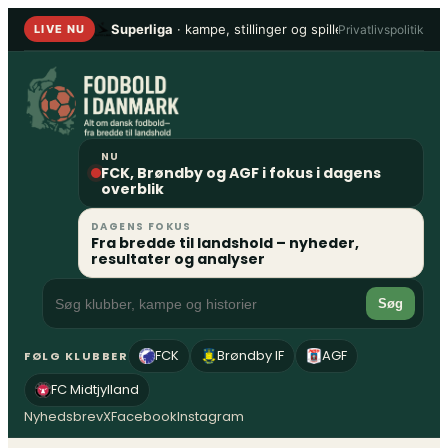
Spring
Superliga
· kampe, stillinger og spillere
•
1. Division
Privatlivspolitik
LIVE NU
til
indhold
NU
FCK, Brøndby og AGF i fokus i dagens
overblik
DAGENS FOKUS
Fra bredde til landshold – nyheder,
resultater og analyser
Søg
FCK
Brøndby IF
AGF
FØLG KLUBBER
FC Midtjylland
Nyhedsbrev
X
Facebook
Instagram