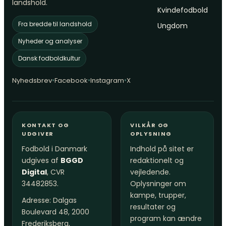
landshold.
Kvindefodbold
Fra bredde til landshold
Ungdom
Nyheder og analyser
Dansk fodboldkultur
•
•
•
Nyhedsbrev
Facebook
Instagram
X
KONTAKT OG
VILKÅR OG
UDGIVER
OPLYSNING
Fodbold i Danmark
Indhold på sitet er
udgives af
BGGD
redaktionelt og
Digital
, CVR
vejledende.
34482853.
Oplysninger om
kampe, trupper,
Adresse: Dalgas
resultater og
Boulevard 48, 2000
program kan ændre
Frederiksberg,