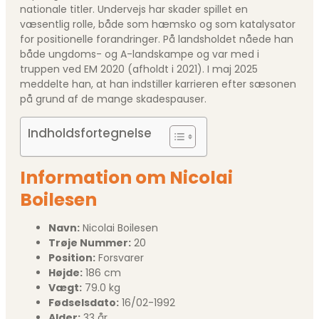
nationale titler. Undervejs har skader spillet en
væsentlig rolle, både som hæmsko og som katalysator
for positionelle forandringer. På landsholdet nåede han
både ungdoms- og A-landskampe og var med i
truppen ved EM 2020 (afholdt i 2021). I maj 2025
meddelte han, at han indstiller karrieren efter sæsonen
på grund af de mange skadespauser.
Indholdsfortegnelse
Information om Nicolai
Boilesen
Navn:
Nicolai Boilesen
Trøje Nummer:
20
Position:
Forsvarer
Højde:
186 cm
Vægt:
79.0 kg
Fødselsdato:
16/02-1992
Alder:
33 år