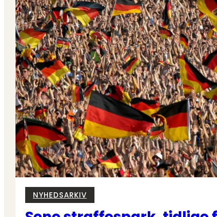
NYHEDSARKIV
Sene straffespark, tidlige