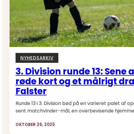
NYHEDSARKIV
3. Division runde 13: Sene 
røde kort og et målrigt d
Falster
Runde 13 i 3. Division bød på en varieret palet af op
sent matchvinder-mål, en overbevisende hjemmep
OKTOBER 26, 2025