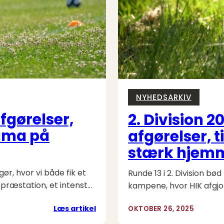
to
målfattige
topopgør
NYHEDSARKIV
afgørelser,
2. Division 2
rama på
afgørelser, t
stærk hjem
gør, hvor vi både fik et
Runde 13 i 2. Division bø
ræstation, et intenst…
kampene, hvor HIK afgjo
:
Læs artikel
OKTOBER 26, 2025
3.