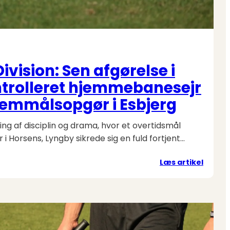
Division: Sen afgørelse i
ntrolleret hjemmebanesejr
femmålsopgør i Esbjerg
g af disciplin og drama, hvor et overtidsmål
 i Horsens, Lyngby sikrede sig en fuld fortjent…
:
Læs artikel
Runde
15
i
1.
Divisio
Sen