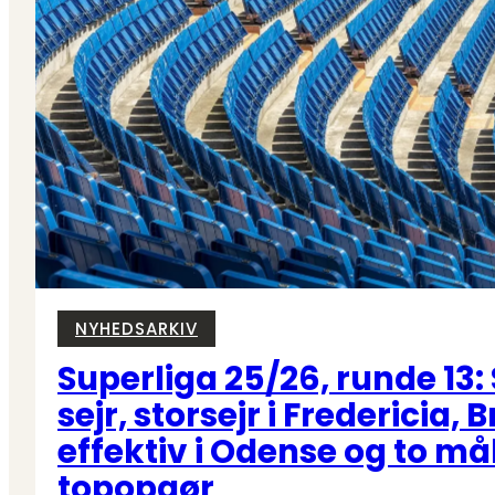
NYHEDSARKIV
Superliga 25/26, runde 13
sejr, storsejr i Fredericia,
effektiv i Odense og to må
topopgør