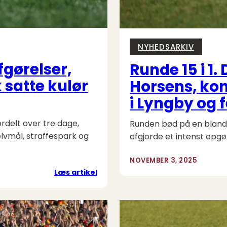
NYHEDSARKIV
fgørelser,
Runde 15 i 1. 
 satte kulør
Horsens, ko
i Lyngby og 
rdelt over tre dage,
Runden bød på en blandin
elvmål, straffespark og
afgjorde et intenst opgør
NOVEMBER 3, 2025
:
Læs artikel
Superliga
runde
14:
Sene
afgørelser,