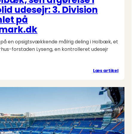
id udesejr: 3. Division
let på
nmark.dk
ød på en opsigtsvækkende målrig deling i Holbæk, et
rhus-forstaden Lyseng, en kontrolleret udesejr
:
Læs artikel
Målorg
i
Holbæ
sen
afgøre
i
Aarhu
og
solid
udesej