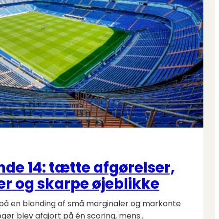
3.
Divisio
runde
14
samle
på
fodbol
unde 14: tætte afgørelser,
r og skarpe øjeblikke
ød på en blanding af små marginaler og markante
gør blev afgjort på én scoring, mens…