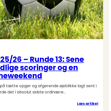
025/26 – Runde 13: Sene
idlige scoringer og en
meweekend
d på tætte opgør og afgørende øjeblikke lagt sent i
rde det i absolut sidste ordinære…
:
Læs artikel
2.