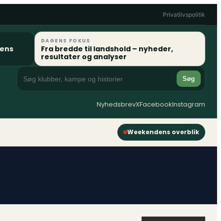
Privatlivspolitik
DAGENS FOKUS
gens
Fra bredde til landshold – nyheder,
resultater og analyser
Søg
Nyhedsbrev
X
Facebook
Instagram
Weekendens overblik