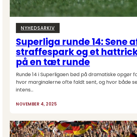
NYHEDSARKIV
Superliga runde 14: Sene a
straffespark og et hattrick
på en tæt runde
Runde 14 i Superligaen bød på dramatiske opgør fo
hvor marginalerne ofte faldt sent, og hvor både s
intens…
NOVEMBER 4, 2025