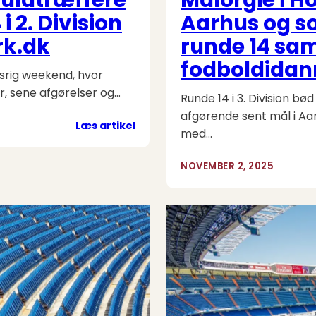
i 2. Division
Aarhus og sol
rk.dk
runde 14 sam
fodboldida
dsrig weekend, hvor
r, sene afgørelser og…
Runde 14 i 3. Division b
afgørende sent mål i Aa
:
Læs artikel
med…
Sene
straffespark,
NOVEMBER 2, 2025
tidlige
fuldtræffere
og
røde
kort:
Hele
runde
14
i
2.