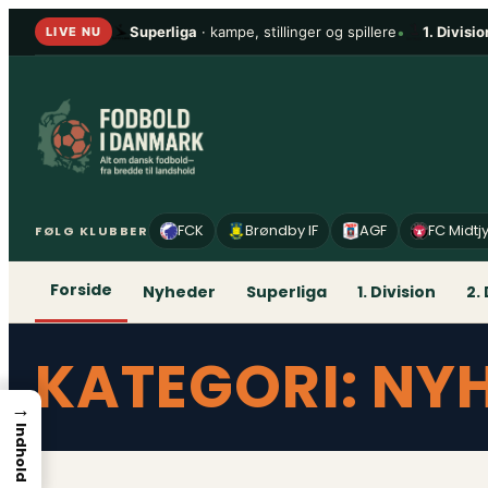
Spring
Superliga
· kampe, stillinger og spillere
•
1. Divisio
LIVE NU
til
indhold
FCK
Brøndby IF
AGF
FC Midtj
FØLG KLUBBER
Forside
Nyheder
Superliga
1. Division
2.
KATEGORI:
NY
→
Indhold