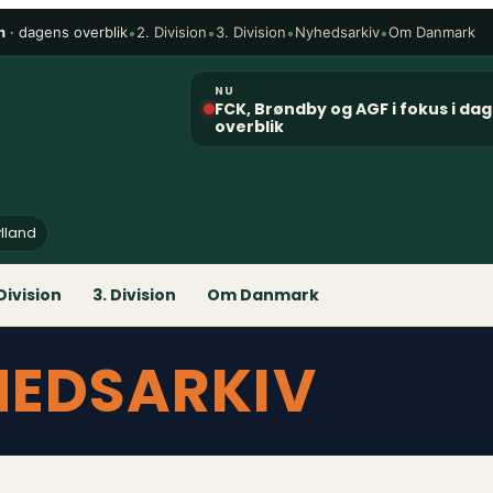
n
· dagens overblik
•
•
•
•
2. Division
3. Division
Nyhedsarkiv
Om Danmark
NU
FCK, Brøndby og AGF i fokus i da
overblik
ylland
 Division
3. Division
Om Danmark
HEDSARKIV