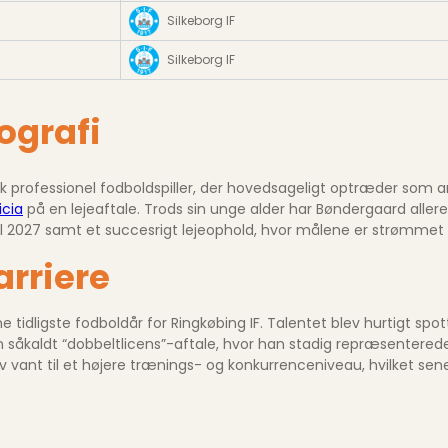
Silkeborg IF
Silkeborg IF
ografi
professionel fodboldspiller, der hovedsageligt optræder som ang
icia
på en lejeaftale. Trods sin unge alder har Bøndergaard aller
til 2027 samt et succesrigt lejeophold, hvor målene er strømmet 
arriere
e tidligste fodboldår for Ringkøbing IF. Talentet blev hurtigt spo
en såkaldt “dobbeltlicens”-aftale, hvor han stadig repræsenter
ev vant til et højere trænings- og konkurrence­niveau, hvilket sene