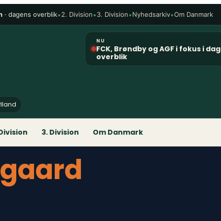
n
· dagens overblik
•
•
•
•
2. Division
3. Division
Nyhedsarkiv
Om Danmark
NU
FCK, Brøndby og AGF i fokus i da
overblik
ylland
 Division
3. Division
Om Danmark
rgaard