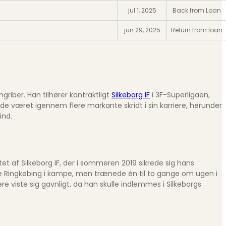
jul 1, 2025
Back from Loan
jun 29, 2025
Return from loan
riber. Han tilhører kontraktligt
Silkeborg IF
i 3F-Superligaen,
ede været igennem flere markante skridt i sin karriere, herunder
ind.
ttet af Silkeborg IF, der i sommeren 2019 sikrede sig hans
ede Ringkøbing i kampe, men trænede én til to gange om ugen i
re viste sig gavnligt, da han skulle indlemmes i Silkeborgs