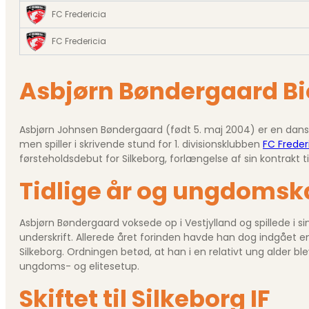
FC Fredericia
FC Fredericia
Asbjørn Bøndergaard Bi
Asbjørn Johnsen Bøndergaard (født 5. maj 2004) er en dansk 
men spiller i skrivende stund for 1. divisionsklubben
FC Freder
førsteholdsdebut for Silkeborg, forlængelse af sin kontrakt 
Tidlige år og ungdomsk
Asbjørn Bøndergaard voksede op i Vestjylland og spillede i sin
underskrift. Allerede året forinden havde han dog indgået 
Silkeborg. Ordningen betød, at han i en relativt ung alder bl
ungdoms- og elite­setup.
Skiftet til Silkeborg IF