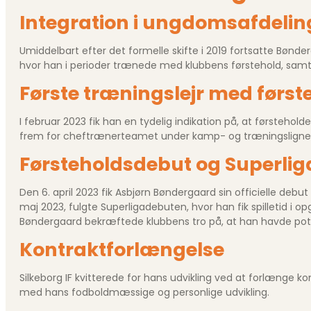
Integration i ungdoms­afdeli
Umiddelbart efter det formelle skifte i 2019 fortsatte Bønd
hvor han i perioder trænede med klubbens førstehold, samtid
Første træningslejr med først
I februar 2023 fik han en tydelig indikation på, at førsteho
frem for cheftrænerteamet under kamp- og trænings­lignende
Førsteholdsdebut og Superlig
Den 6. april 2023 fik Asbjørn Bøndergaard sin officielle debu
maj 2023, fulgte Superliga­debuten, hvor han fik spilletid i o
Bøndergaard bekræftede klubbens tro på, at han havde poten
Kontraktforlængelse
Silkeborg IF kvitterede for hans udvikling ved at forlænge kon
med hans fodboldmæssige og personlige udvikling.