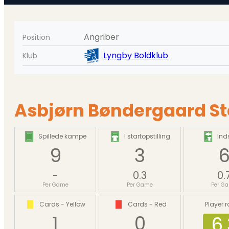
Angriber
Position
Lyngby Boldklub
Klub
Asbjørn Bøndergaard Sta
Spillede kampe
I startopstilling
Inds
9
3
-
0.3
0.
Per Game
Per Game
Per G
Cards - Yellow
Cards - Red
Player r
1
0
6.