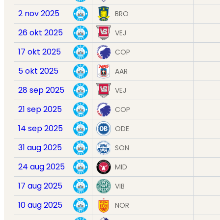
2 nov 2025
BRO
26 okt 2025
VEJ
17 okt 2025
COP
5 okt 2025
AAR
28 sep 2025
VEJ
21 sep 2025
COP
14 sep 2025
ODE
31 aug 2025
SON
24 aug 2025
MID
17 aug 2025
VIB
10 aug 2025
NOR