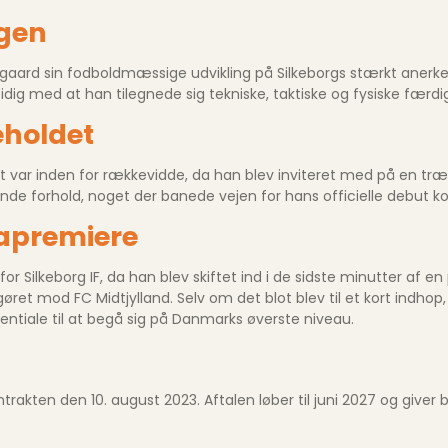
ngen
ergaard sin fodboldmæssige udvikling på Silkeborgs stærkt anerke
ig med at han tilegnede sig tekniske, taktiske og fysiske færdi
eholdet
ldet var inden for rækkevidde, da han blev inviteret med på en tr
 forhold, noget der banede vejen for hans officielle debut kort
a­premiere
t for Silkeborg IF, da han blev skiftet ind i de sidste minutter a
pgøret mod FC Midtjylland. Selv om det blot blev til et kort indho
tiale til at begå sig på Danmarks øverste niveau.
trakten den 10. august 2023. Aftalen løber til juni 2027 og giver 