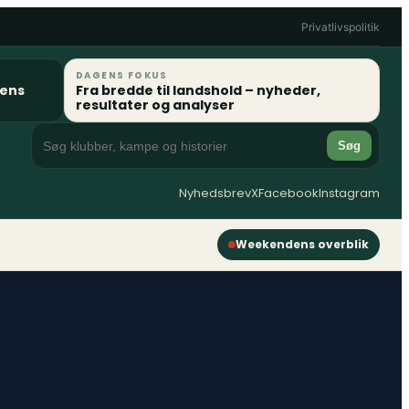
Privatlivspolitik
DAGENS FOKUS
gens
Fra bredde til landshold – nyheder,
resultater og analyser
Søg
Nyhedsbrev
X
Facebook
Instagram
Weekendens overblik