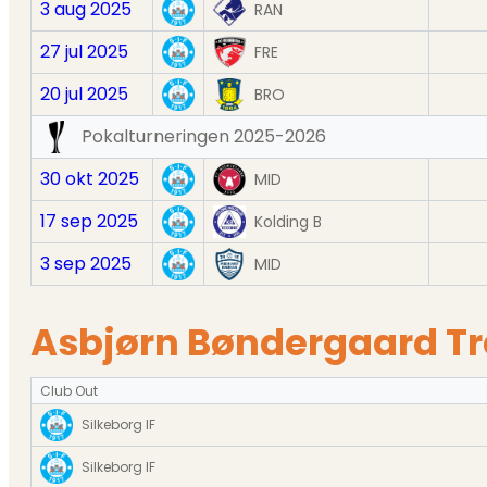
3 aug 2025
RAN
27 jul 2025
FRE
20 jul 2025
BRO
Pokalturneringen 2025-2026
30 okt 2025
MID
17 sep 2025
Kolding B
3 sep 2025
MID
Asbjørn Bøndergaard Tr
Club Out
Silkeborg IF
Silkeborg IF