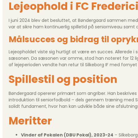
Lejeophold i FC Frederic
I juni 2024 blev det besluttet, at Bøndergaard sammen med
var at sikre ham kontinuerlig spilletid på seniorniveau samt a
Målsucces og bidrag til opry
Lejeopholdet viste sig hurtigt at være en succes. Allerede 
sæsonen. Da sæsonen var omme, stod han noteret for 12 ligam
af lejeperioden vendte han retur til Silkeborg IF med fornyet 
Spillestil og position
Bøndergaard opererer primært som angriber. Han beskrives so
introduktion til seniorfodbold – dels gennem træning med Sil
solidt fundament, hvor han kan udvikle både sine afslutnings­
Meritter
Vinder af Pokalen (DBU Pokal), 2023-24
– Silkeborg 