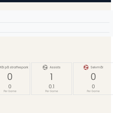
Mål på straffespark
Assists
Selvmål
0
1
0
0
0.1
0
Per Game
Per Game
Per Game