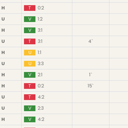
H
T
0:2
U
V
1:2
H
V
3:1
U
T
3:1
4`
H
U
1:1
U
U
3:3
H
V
2:1
1`
H
T
0:2
15`
U
T
4:2
U
V
2:3
H
V
4:2