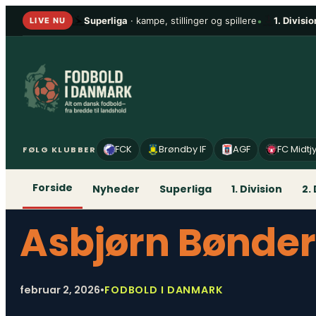
Spring
Superliga
· kampe, stillinger og spillere
•
1. Divisio
LIVE NU
til
indhold
FCK
Brøndby IF
AGF
FC Midtj
FØLG KLUBBER
Forside
Nyheder
Superliga
1. Division
2.
Asbjørn Bønde
februar 2, 2026
•
FODBOLD I DANMARK