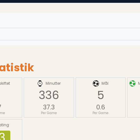
tistik
kiftet
Minutter
Mål
6
336
5
7
37.3
0.6
ame
Per Game
Per Game
ating
3