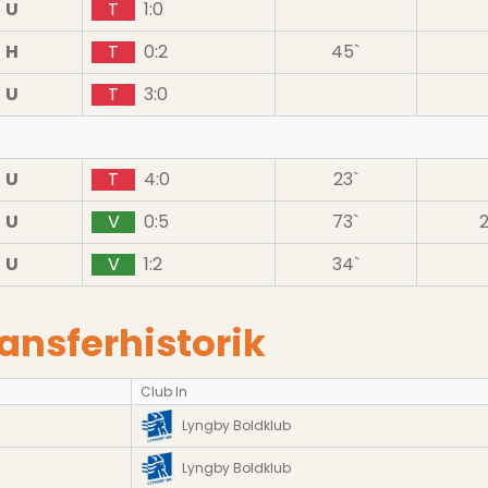
U
T
1:0
H
T
0:2
45`
U
T
3:0
U
T
4:0
23`
U
V
0:5
73`
U
V
1:2
34`
ansferhistorik
Club In
Lyngby Boldklub
Lyngby Boldklub