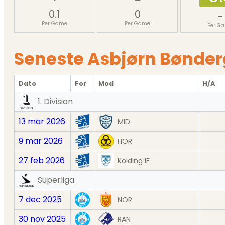
0.1
0
-
Per Game
Per Game
Per G
Seneste Asbjørn Bønde
Dato
For
Mod
H/A
1. Division
13 mar 2026
MID
9 mar 2026
HOR
27 feb 2026
Kolding IF
Superliga
7 dec 2025
NOR
30 nov 2025
RAN