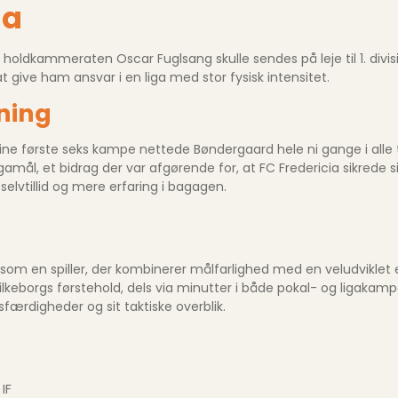
ia
 holdkammeraten Oscar Fuglsang skulle sendes på leje til 1. di
t give ham ansvar i en liga med stor fysisk intensitet.
kning
i sine første seks kampe nettede Bøndergaard hele ni gange i al
ål, et bidrag der var afgørende for, at FC Fredericia sikrede s
selvtillid og mere erfaring i bagagen.
m en spiller, der kombinerer mål­farlighed med en veludviklet ev
keborgs førstehold, dels via minut­ter i både pokal- og ligakamp
færdigheder og sit taktiske overblik.
IF