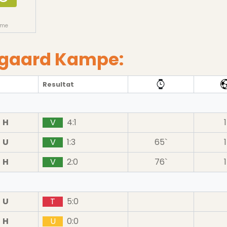
ame
rgaard Kampe:
Resultat
H
V
4:1
1
U
V
1:3
65`
1
H
V
2:0
76`
1
U
T
5:0
H
U
0:0