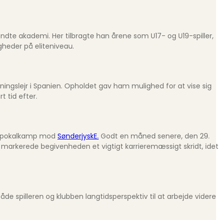
ndte akademi. Her tilbragte han årene som U17- og U19-spiller,
gheder på eliteniveau.
æningslejr i Spanien. Opholdet gav ham mulighed for at vise sig
 tid efter.
f en pokalkamp mod
SønderjyskE.
Godt en måned senere, den 29.
p, markerede begivenheden et vigtigt karriere­mæssigt skridt, idet
både spilleren og klubben langtidsperspektiv til at arbejde videre