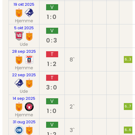
19 okt 2025
V
1:0
Hjemme
5 okt 2025
V
0:3
Ude
28 sep 2025
T
8`
6.3
1:2
Hjemme
22 sep 2025
T
3:0
Ude
14 sep 2025
V
2`
6.7
1:0
Hjemme
31 aug 2025
V
3`
6.6
1:2