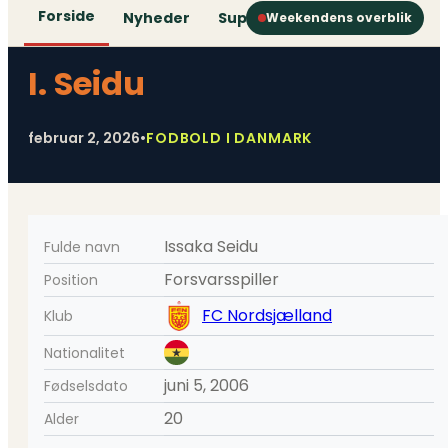
Forside
Nyheder
Superliga
1. Division
2. D
Weekendens overblik
I. Seidu
februar 2, 2026
•
FODBOLD I DANMARK
Issaka Seidu
Fulde navn
Forsvarsspiller
Position
FC Nordsjælland
Klub
Nationalitet
juni 5, 2006
Fødselsdato
20
Alder