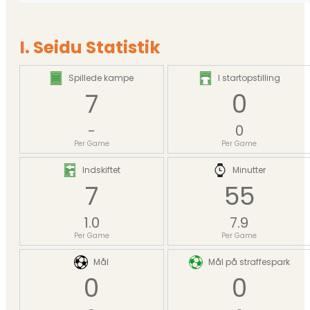
I. Seidu Statistik
Spillede kampe
I startopstilling
7
0
-
0
Per Game
Per Game
Indskiftet
Minutter
7
55
1.0
7.9
Per Game
Per Game
Mål
Mål på straffespark
0
0