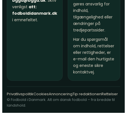
bggd@bggd.dk
. Skriv
gøres ansvarlig for
venligst
att:
indhold,
fodboldidanmark.dk
tilgængelighed eller
i emnefeltet.
ændringer på
tredjepartssider.
Har du spørgsmål
om indhold, rettelser
eller rettigheder, er
e-mail den hurtigste
og eneste sikre
kontaktvej.
Privatlivspolitik
Cookies
Annoncering
Tip redaktionen
Rettelser
© Fodbold i Danmark. Alt om dansk fodbold – fra bredde til
landshold.