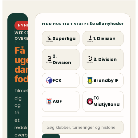
Se alle nyheder
FIND HURTIGT VIDERE
NYHEDSBREV
WEEKENDENS
Superliga
1. Division
OVERBLIK
Få
2.
ugens
3. Division
Division
danske
fodboldoverblik
FCK
Brøndby IF
Tilmeld
dig
FC
AGF
Midtjylland
og
få
et
redaktionelt
overblik