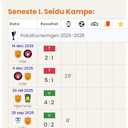
Seneste I. Seidu Kampe:
Dato
Resultat
Pokalturneringen 2025-2026
14 dec 2025
T
2:1
Ude
4 dec 2025
T
29`
5:1
Ude
30 okt 2025
V
4:2
Hjemme
25 sep 2025
V
8`
0:2