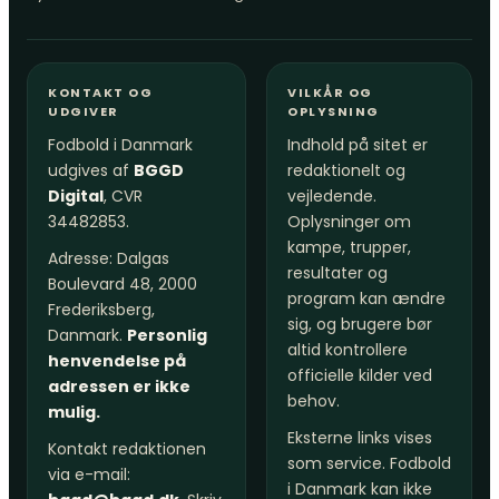
KONTAKT OG
VILKÅR OG
UDGIVER
OPLYSNING
Fodbold i Danmark
Indhold på sitet er
udgives af
BGGD
redaktionelt og
Digital
, CVR
vejledende.
34482853.
Oplysninger om
kampe, trupper,
Adresse: Dalgas
resultater og
Boulevard 48, 2000
program kan ændre
Frederiksberg,
sig, og brugere bør
Danmark.
Personlig
altid kontrollere
henvendelse på
officielle kilder ved
adressen er ikke
behov.
mulig.
Eksterne links vises
Kontakt redaktionen
som service. Fodbold
via e-mail:
i Danmark kan ikke