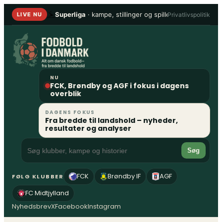
Spring
Superliga
· kampe, stillinger og spillere
•
1. Division
Privatlivspolitik
LIVE NU
til
indhold
NU
FCK, Brøndby og AGF i fokus i dagens
overblik
DAGENS FOKUS
Fra bredde til landshold – nyheder,
resultater og analyser
Søg
FCK
Brøndby IF
AGF
FØLG KLUBBER
FC Midtjylland
Nyhedsbrev
X
Facebook
Instagram