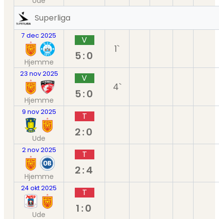
Ude
Superliga
7 dec 2025
V
1`
5:0
Hjemme
23 nov 2025
V
4`
5:0
Hjemme
9 nov 2025
T
2:0
Ude
2 nov 2025
T
2:4
Hjemme
24 okt 2025
T
1:0
Ude