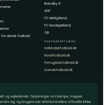
Brøndby IF
ometer
AGF
FC Midtjylland
rum
FC Nordsjælland
rætter
OB
fra dansk fodbold
PARTNERNETVÆRK
Hollandskfodbold.dk
Norskfodbold.dk
Portugisiskfodbold.dk
Svenskfodbold.dk
onelt og vejledende. Oplysninger om kampe, trupper,
re sig, og brugere bør altid kontrollere officielle kilder