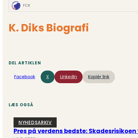
FCK
K. Diks Biografi
DEL ARTIKLEN
Facebook
X
LinkedIn
Kopiér link
LÆS OGSÅ
NYHEDSARKIV
Pres på verdens bedste: Skadesrisikoen