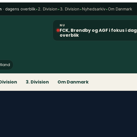
n
· dagens overblik
•
•
•
•
2. Division
3. Division
Nyhedsarkiv
Om Danmark
NU
FCK, Brøndby og AGF i fokus i da
overblik
ylland
 Division
3. Division
Om Danmark