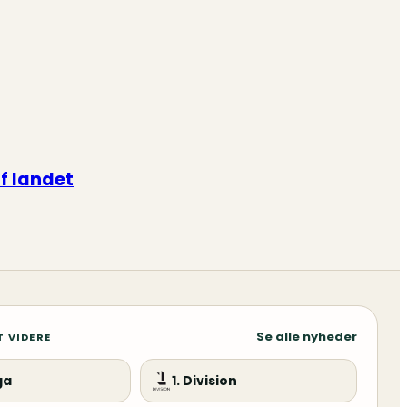
af landet
Se alle nyheder
T VIDERE
ga
1. Division