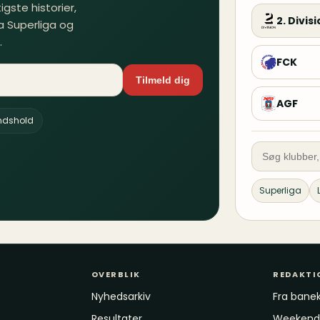
gste historier,
2. Divis
a Superliga og
.
FCK
Tilmeld dig
AGF
andshold
Superliga
OVERBLIK
REDAKTI
Nyhedsarkiv
Fra banek
Resultater
Weekende