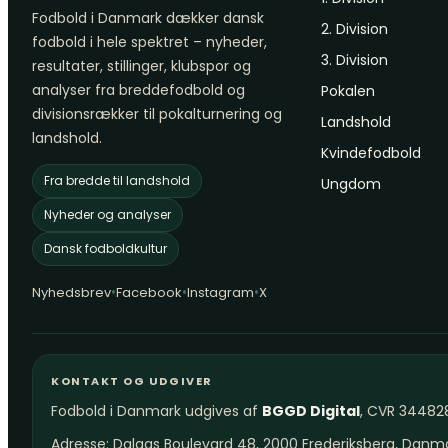
Fodbold i Danmark dækker dansk
2. Division
fodbold i hele spektret – nyheder,
3. Division
resultater, stillinger, klubspor og
analyser fra breddefodbold og
Pokalen
divisionsrækker til pokalturnering og
Landshold
landshold.
Kvindefodbold
Fra bredde til landshold
Ungdom
Nyheder og analyser
Dansk fodboldkultur
•
•
•
Nyhedsbrev
Facebook
Instagram
X
KONTAKT OG UDGIVER
Fodbold i Danmark udgives af
BGGD Digital
, CVR 34482
Adresse: Dalgas Boulevard 48, 2000 Frederiksberg, Danm