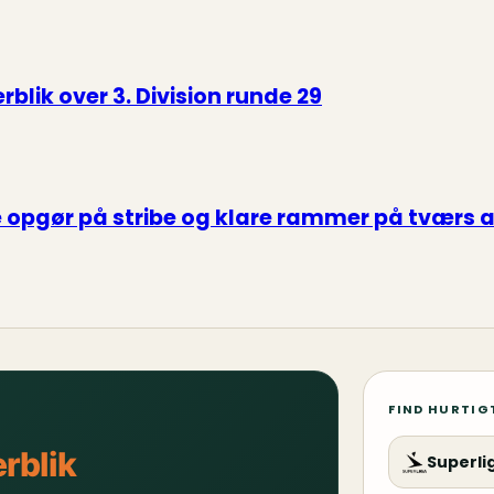
blik over 3. Division runde 29
re opgør på stribe og klare rammer på tværs 
FIND HURTIG
rblik
Superli