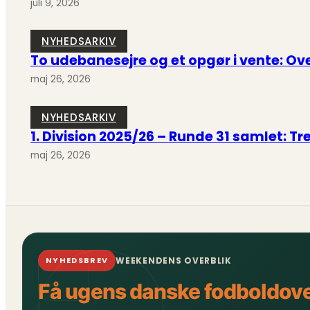
juli 9, 2026
NYHEDSARKIV
To udebanesejre og et opgør i vente: Over
maj 26, 2026
NYHEDSARKIV
1. Division 2025/26 – Runde 31 samlet: T
maj 26, 2026
WEEKENDENS OVERBLIK
NYHEDSBREV
Få ugens danske fodboldove