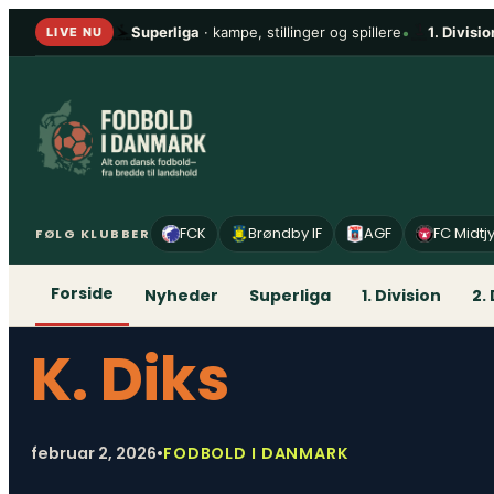
Spring
Superliga
· kampe, stillinger og spillere
•
1. Divisio
LIVE NU
til
indhold
FCK
Brøndby IF
AGF
FC Midtj
FØLG KLUBBER
Forside
Nyheder
Superliga
1. Division
2.
K. Diks
februar 2, 2026
•
FODBOLD I DANMARK