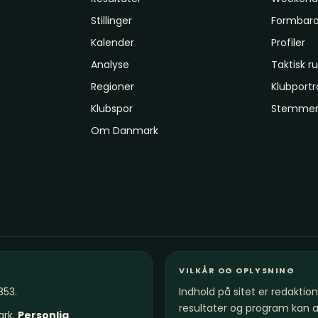
Stillinger
Formbar
Kalender
Profiler
Analyse
Taktisk 
Regioner
Klubport
Klubspor
Stemmer 
Om Danmark
VILKÅR OG OPLYSNING
853.
Indhold på sitet er redakti
resultater og program kan ænd
ark.
Personlig