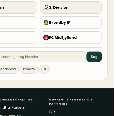
ion
3. Division
Brøndby IF
FC Midtjylland
Søg
Landshold
Brøndby
FCK
ONELLE FORMATER
UDVALGTE KLUBBER OG
PARTNERE
ridt til Parken
FCK
ns overblik