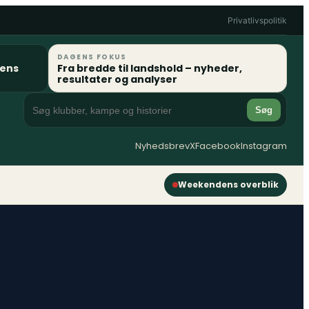
Privatlivspolitik
DAGENS FOKUS
gens
Fra bredde til landshold – nyheder,
resultater og analyser
Søg
Nyhedsbrev
X
Facebook
Instagram
Weekendens overblik