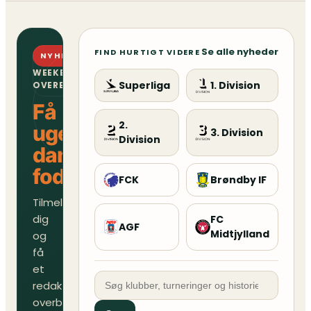
Se alle nyheder
FIND HURTIGT VIDERE
NYHEDSBREV
WEEKENDENS
Superliga
1. Division
OVERBLIK
Få
2.
ugens
3. Division
Division
danske
fodboldoverblik
FCK
Brøndby IF
Tilmeld
dig
FC
AGF
Midtjylland
og
få
et
redaktionelt
overblik