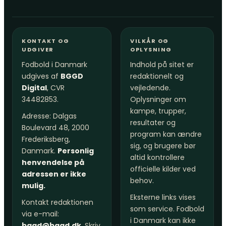
KONTAKT OG
VILKÅR OG
UDGIVER
OPLYSNING
Fodbold i Danmark
Indhold på sitet er
udgives af
BGGD
redaktionelt og
Digital
, CVR
vejledende.
34482853.
Oplysninger om
kampe, trupper,
Adresse: Dalgas
resultater og
Boulevard 48, 2000
program kan ændre
Frederiksberg,
sig, og brugere bør
Danmark.
Personlig
altid kontrollere
henvendelse på
officielle kilder ved
adressen er ikke
behov.
mulig.
Eksterne links vises
Kontakt redaktionen
som service. Fodbold
via e-mail:
i Danmark kan ikke
bggd@bggd.dk
. Skriv