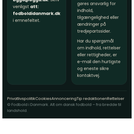
gøres ansvarlig for
venligst
att:
indhold,
fodboldidanmark.dk
tilgængelighed eller
i emnefeltet.
ændringer på
tredjepartssider.
Har du spørgsmål
om indhold, rettelser
eller rettigheder, er
e-mail den hurtigste
og eneste sikre
kontaktvej.
Privatlivspolitik
Cookies
Annoncering
Tip redaktionen
Rettelser
© Fodbold i Danmark. Alt om dansk fodbold – fra bredde til
landshold.