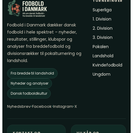
TURNERINGER
Superliga
1. Division
Fodbold i Danmark dækker dansk
2. Division
fodbold i hele spektret – nyheder,
3. Division
resultater, stillinger, klubspor og
analyser fra breddefodbold og
Pokalen
divisionsrækker til pokalturnering og
Landshold
landshold.
Kvindefodbold
Fra bredde til landshold
Ungdom
Nyheder og analyser
Dansk fodboldkultur
•
•
•
Nyhedsbrev
Facebook
Instagram
X
KONTAKT OG
VILKÅR OG