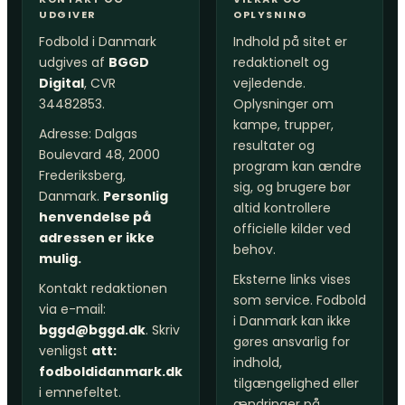
UDGIVER
OPLYSNING
Fodbold i Danmark
Indhold på sitet er
udgives af
BGGD
redaktionelt og
Digital
, CVR
vejledende.
34482853.
Oplysninger om
kampe, trupper,
Adresse: Dalgas
resultater og
Boulevard 48, 2000
program kan ændre
Frederiksberg,
sig, og brugere bør
Danmark.
Personlig
altid kontrollere
henvendelse på
officielle kilder ved
adressen er ikke
behov.
mulig.
Eksterne links vises
Kontakt redaktionen
som service. Fodbold
via e-mail:
i Danmark kan ikke
bggd@bggd.dk
. Skriv
gøres ansvarlig for
venligst
att:
indhold,
fodboldidanmark.dk
tilgængelighed eller
i emnefeltet.
ændringer på