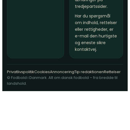
tredjepartssider.
Har du spørgsmål
om indhold, rettelser
eller rettigheder, er
e-mail den hurtigste
og eneste sikre
kontaktvej.
Privatlivspolitik
Cookies
Annoncering
Tip redaktionen
Rettelser
© Fodbold i Danmark. Alt om dansk fodbold – fra bredde til
landshold.