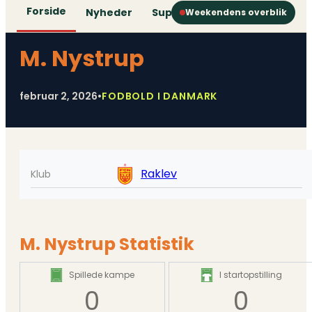
Forside
Nyheder
Superliga
1. Division
2. D
Weekendens overblik
M. Nystrup
februar 2, 2026
•
FODBOLD I DANMARK
Raklev
Klub
M. Nystrup Statistik
Spillede kampe
I startopstilling
0
0