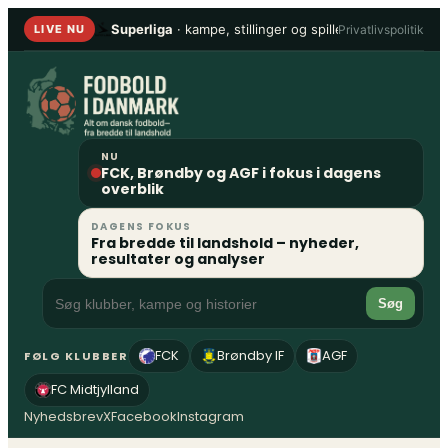
Spring
Superliga
· kampe, stillinger og spillere
•
1. Division
Privatlivspolitik
LIVE NU
til
indhold
NU
FCK, Brøndby og AGF i fokus i dagens
overblik
DAGENS FOKUS
Fra bredde til landshold – nyheder,
resultater og analyser
Søg
FCK
Brøndby IF
AGF
FØLG KLUBBER
FC Midtjylland
Nyhedsbrev
X
Facebook
Instagram