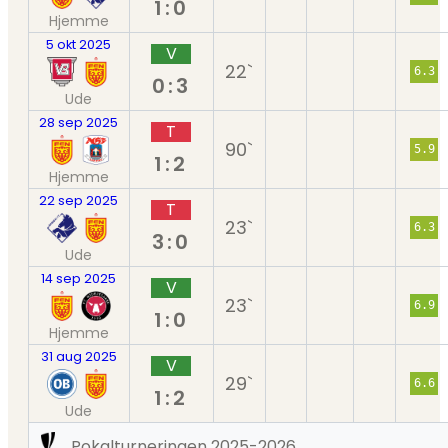
1:0
Hjemme
5 okt 2025
V
22`
6.3
0:3
Ude
28 sep 2025
T
90`
5.9
1:2
Hjemme
22 sep 2025
T
23`
6.3
3:0
Ude
14 sep 2025
V
23`
6.9
1:0
Hjemme
31 aug 2025
V
29`
6.6
1:2
Ude
Pokalturneringen 2025-2026