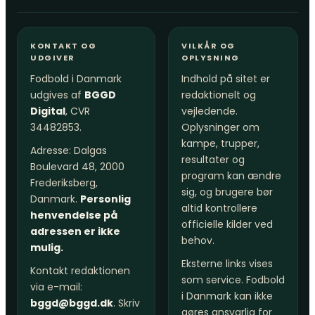
KONTAKT OG
VILKÅR OG
UDGIVER
OPLYSNING
Fodbold i Danmark
Indhold på sitet er
udgives af
BGGD
redaktionelt og
Digital
, CVR
vejledende.
34482853.
Oplysninger om
kampe, trupper,
Adresse: Dalgas
resultater og
Boulevard 48, 2000
program kan ændre
Frederiksberg,
sig, og brugere bør
Danmark.
Personlig
altid kontrollere
henvendelse på
officielle kilder ved
adressen er ikke
behov.
mulig.
Eksterne links vises
Kontakt redaktionen
som service. Fodbold
via e-mail:
i Danmark kan ikke
bggd@bggd.dk
. Skriv
gøres ansvarlig for