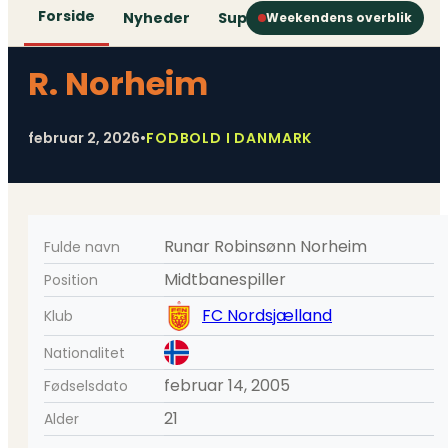
Forside
Nyheder
Superliga
1. Division
2. D
Weekendens overblik
R. Norheim
februar 2, 2026
•
FODBOLD I DANMARK
Runar Robinsønn Norheim
Fulde navn
Midtbanespiller
Position
FC Nordsjælland
Klub
Nationalitet
februar 14, 2005
Fødselsdato
21
Alder