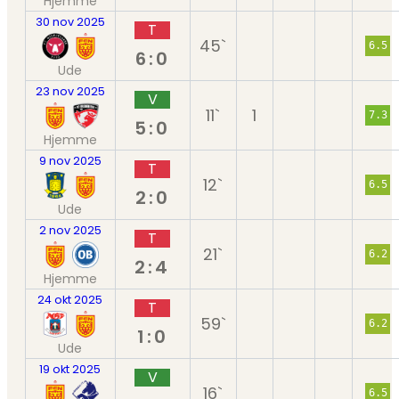
Hjemme
30 nov 2025
T
45`
6.5
6:0
Ude
23 nov 2025
V
11`
1
7.3
5:0
Hjemme
9 nov 2025
T
12`
6.5
2:0
Ude
2 nov 2025
T
21`
6.2
2:4
Hjemme
24 okt 2025
T
59`
6.2
1:0
Ude
19 okt 2025
V
16`
6.5