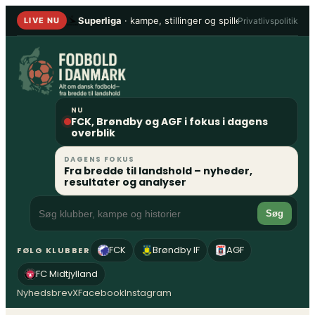
Spring
Superliga
· kampe, stillinger og spillere
•
1. Division
Privatlivspolitik
LIVE NU
til
indhold
NU
FCK, Brøndby og AGF i fokus i dagens
overblik
DAGENS FOKUS
Fra bredde til landshold – nyheder,
resultater og analyser
Søg
FCK
Brøndby IF
AGF
FØLG KLUBBER
FC Midtjylland
Nyhedsbrev
X
Facebook
Instagram