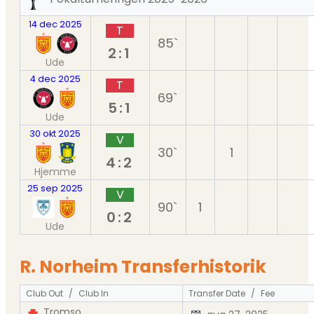
14 dec 2025
T
85`
2:1
Ude
4 dec 2025
T
69`
5:1
Ude
30 okt 2025
V
30`
1
4:2
Hjemme
25 sep 2025
V
90`
1
0:2
Ude
R. Norheim Transferhistorik
Club Out
/
Club In
Transfer Date
/
Fee
Tromso