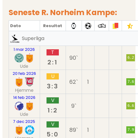
Seneste R. Norheim Kampe:
Dato
Resultat
Superliga
1 mar 2026
T
90`
6.2
2:1
Ude
20 feb 2026
U
62`
1
7.6
3:3
Hjemme
14 feb 2026
V
9`
6.6
1:2
Ude
7 dec 2025
V
89`
1
7.9
5:0