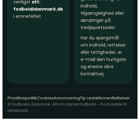
venligst
att:
indhold,
fodboldidanmark.dk
tilgængelighed eller
i emnefeltet.
ændringer på
tredjepartssider.
Har du spørgsmål
om indhold, rettelser
eller rettigheder, er
e-mail den hurtigste
og eneste sikre
kontaktvej.
Privatlivspolitik
Cookies
Annoncering
Tip redaktionen
Rettelser
© Fodbold i Danmark. Alt om dansk fodbold – fra bredde til
landshold.