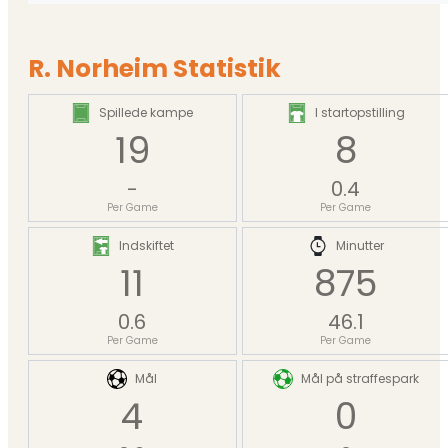
R. Norheim Statistik
Spillede kampe
I startopstilling
19
8
-
0.4
Per Game
Per Game
Indskiftet
Minutter
11
875
0.6
46.1
Per Game
Per Game
Mål
Mål på straffespark
4
0