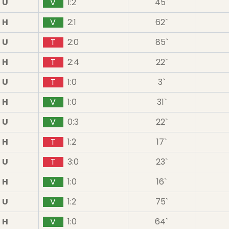
U
V
1:2
45`
H
V
2:1
62`
U
T
2:0
85`
H
T
2:4
22`
U
T
1:0
3`
H
V
1:0
31`
U
V
0:3
22`
H
T
1:2
17`
U
T
3:0
23`
H
V
1:0
16`
U
V
1:2
75`
H
V
1:0
64`