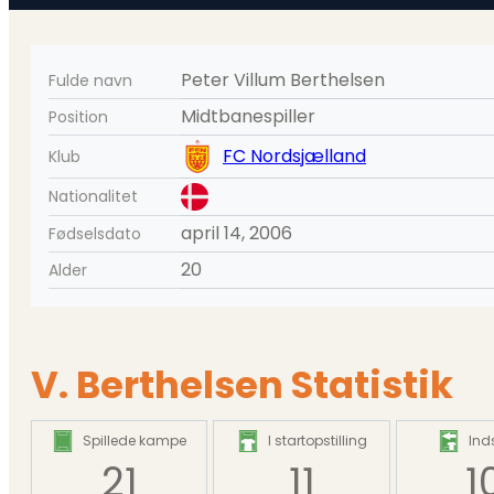
Peter Villum Berthelsen
Fulde navn
Midtbanespiller
Position
FC Nordsjælland
Klub
Nationalitet
april 14, 2006
Fødselsdato
20
Alder
V. Berthelsen Statistik
Spillede kampe
I startopstilling
Inds
21
11
1