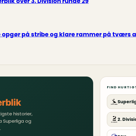
blik over 3. Division runde 29
re opgør på stribe og klare rammer på tværs 
FIND HURTIG
rblik
Superli
gste historier,
2. Divis
a Superliga og
.