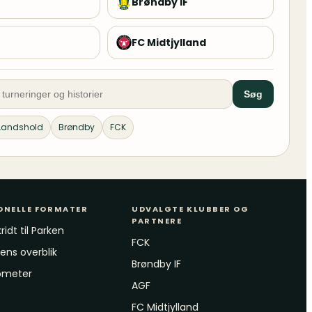
Brøndby IF
FC Midtjylland
Søg
Landshold
Brøndby
FCK
ONELLE FORMATER
UDVALGTE KLUBBER OG
PARTNERE
ridt til Parken
FCK
ns overblik
Brøndby IF
ometer
AGF
FC Midtjylland