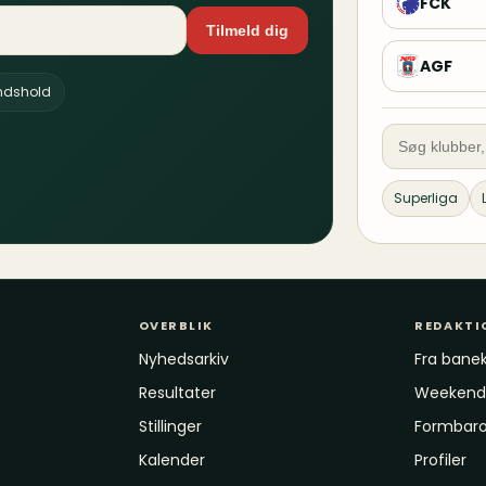
FCK
Tilmeld dig
AGF
andshold
Superliga
OVERBLIK
REDAKTI
Nyhedsarkiv
Fra banek
Resultater
Weekende
Stillinger
Formbar
Kalender
Profiler