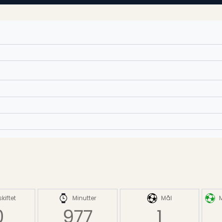
kiftet
Minutter
Mål
0
977
1