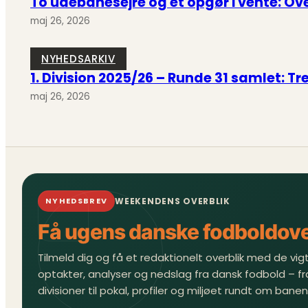
To udebanesejre og et opgør i vente: Over
maj 26, 2026
NYHEDSARKIV
1. Division 2025/26 – Runde 31 samlet: T
maj 26, 2026
WEEKENDENS OVERBLIK
NYHEDSBREV
Få ugens danske fodboldove
Tilmeld dig og få et redaktionelt overblik med de vigti
optakter, analyser og nedslag fra dansk fodbold – fr
divisioner til pokal, profiler og miljøet rundt om banen