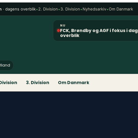
n
· dagens overblik
•
•
•
•
2. Division
3. Division
Nyhedsarkiv
Om Danmark
NU
FCK, Brøndby og AGF i fokus i da
overblik
ylland
 Division
3. Division
Om Danmark