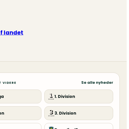
af landet
Se alle nyheder
T VIDERE
ga
1. Division
ion
3. Division