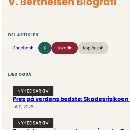
V. Berthelsen Biografi
DEL ARTIKLEN
Facebook
X
LinkedIn
Kopiér link
LÆS OGSÅ
NYHEDSARKIV
Pres på verdens bedste: Skadesrisikoen
juli 9, 2026
NYHEDSARKIV