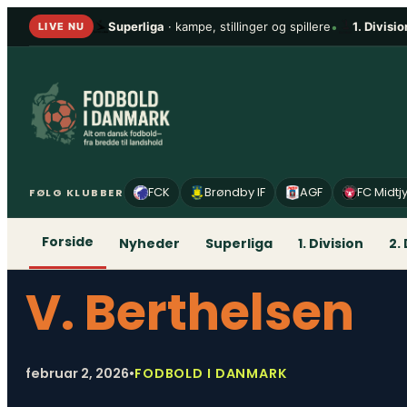
Spring
Superliga
· kampe, stillinger og spillere
•
1. Divisio
LIVE NU
til
indhold
FCK
Brøndby IF
AGF
FC Midtj
FØLG KLUBBER
Forside
Nyheder
Superliga
1. Division
2.
V. Berthelsen
februar 2, 2026
•
FODBOLD I DANMARK