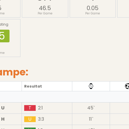
5
46.5
0.05
ame
Per Game
Per Game
ating
5
ame
Kampe:
Resultat
U
T
2:1
45`
H
U
3:3
11`