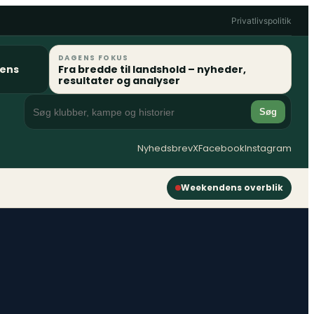
Privatlivspolitik
DAGENS FOKUS
gens
Fra bredde til landshold – nyheder,
resultater og analyser
Søg
Nyhedsbrev
X
Facebook
Instagram
Weekendens overblik