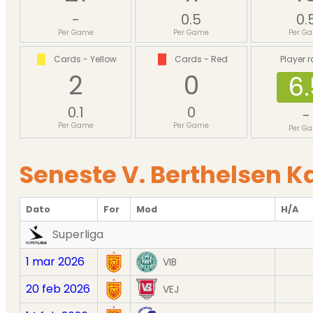
-
0.5
0.
Per Game
Per Game
Per G
Cards - Yellow
Cards - Red
Player r
2
0
6.
0.1
0
-
Per Game
Per Game
Per G
Seneste V. Berthelsen 
Dato
For
Mod
H/A
Superliga
1 mar 2026
VIB
20 feb 2026
VEJ