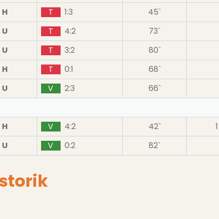
H
T
1:3
45`
U
T
4:2
73`
U
T
3:2
80`
H
T
0:1
68`
U
V
2:3
66`
H
V
4:2
42`
1
U
V
0:2
82`
storik