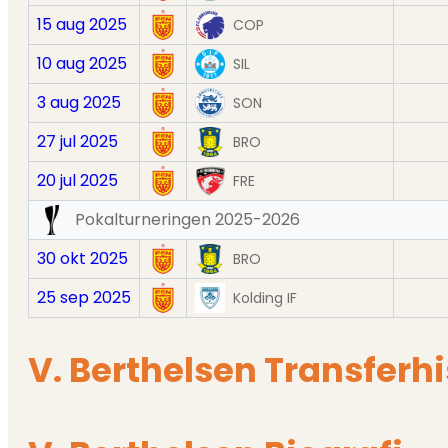
15 aug 2025
COP
10 aug 2025
SIL
3 aug 2025
SON
27 jul 2025
BRO
20 jul 2025
FRE
Pokalturneringen 2025-2026
30 okt 2025
BRO
25 sep 2025
Kolding IF
V. Berthelsen Transferhi