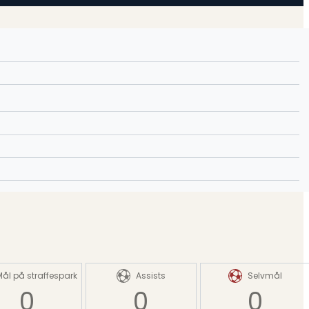
Mål på straffespark
Assists
Selvmål
0
0
0