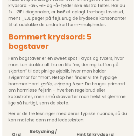
krydsord: «æ», «ø» og «å» fylder ikke ekstra felter. Har du
fx _ØF i diagonalen, er
bøf
et oplagt tre-bogstavsbud,
mens _EJL peger på
fejl
. Brug de krydsede konsonanter
til at udelukke de andre kortform-muligheder.
Bommert krydsord: 5
bogstaver
Fem bogstaver er en sweet spot i kryds og tværs, hvor
man kan dække alt fra en lille “øv, der røg kaffen på
skjorten” til det pinlige øjeblik, hvor man kalder
svigermor for “mor”. Netop her finder vi tre hyppige
bommert-ord:
gaffe
,
svips
og
fuser
. De bruges primært
om harmløse fejltrin – hverken regelbrud eller
katastrofer, men små skæverter man helst vil glemme
lige så hurtigt, som de skete.
Her er de tre løsninger med deres typiske nuance, så du
kan matche dem med lede­teksten:
Betydning /
Ord
Hint til krydsord