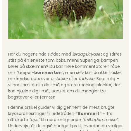
Har du nogensinde siddet med
lørdagskrydset
og stirret
stift på én eneste tom boks, mens Superliga-kampen
kører på skærmen? Du kan høre kommentatoren råbe
om “keeper-
bommerten
”, men selv kan du ikke huske,
om krydsordets svar er
brøler
eller
fadæse
. Bare rolig –
vi har samlet alle de små og store redningsplanker, der
kan hjælpe dig i mål, uanset om du mangler tre
bogstaver eller femten.
I denne artikel guider vi dig gennem de mest brugte
krydsordsløsninger til ledetråden
“Bommert”
– fra
ultrakorte
“ups”
til maratonlignende
“fejlbedømmelse”
.
Undervejs får du også hurtige tips til, hvordan du vælger