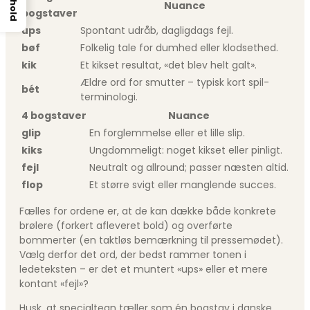
Indhold
Nuance
bogstaver
ups
Spontant udråb, dagligdags fejl.
bøf
Folkelig tale for dumhed eller klodsethed.
kik
Et kikset resultat, «det blev helt galt».
Ældre ord for smutter – typisk kort spil-
bét
terminologi.
4 bogstaver
Nuance
glip
En forglemmelse eller et lille slip.
kiks
Ungdommeligt: noget kikset eller pinligt.
fejl
Neutralt og allround; passer næsten altid.
flop
Et større svigt eller manglende succes.
Fælles for ordene er, at de kan dække både konkrete
brølere (forkert afleveret bold) og overførte
bommerter (en taktløs bemærkning til pressemødet).
Vælg derfor det ord, der bedst rammer tonen i
ledeteksten – er det et muntert «ups» eller et mere
kontant «fejl»?
Husk, at specialtegn tæller som én bogstav i danske