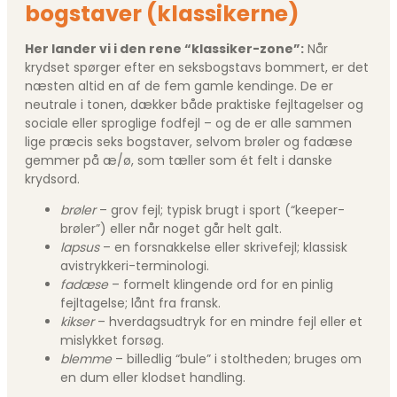
bogstaver (klassikerne)
Her lander vi i den rene “klassiker-zone”:
Når
krydset spørger efter en seksbogstavs bommert, er det
næsten altid en af de fem gamle kendinge. De er
neutrale i tonen, dækker både praktiske fejltagelser og
sociale eller sproglige fodfejl – og de er alle sammen
lige præcis seks bogstaver, selvom brøler og fadæse
gemmer på æ/ø, som tæller som ét felt i danske
krydsord.
brøler
– grov fejl; typisk brugt i sport (“keeper­
brøler”) eller når noget går helt galt.
lapsus
– en forsnakkelse eller skrivefejl; klassisk
avistrykkeri-terminologi.
fadæse
– formelt klingende ord for en pinlig
fejltagelse; lånt fra fransk.
kikser
– hverdagsudtryk for en mindre fejl eller et
mislykket forsøg.
blemme
– billedlig “bule” i stoltheden; bruges om
en dum eller klodset handling.