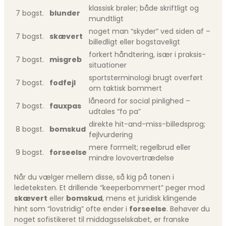
klassisk brøler; både skriftligt og
7 bogst.
blunder
mundtligt
noget man “skyder” ved siden af –
7 bogst.
skævert
billedligt eller bogstaveligt
forkert håndtering, især i praksis-
7 bogst.
misgreb
situationer
sportster­minologi brugt overført
7 bogst.
fodfejl
om taktisk bommert
låneord for social pinlighed –
7 bogst.
fauxpas
udtales “fo pa”
direkte hit-and-miss-billedsprog;
8 bogst.
bomskud
fejlvurdering
mere formelt; regelbrud eller
9 bogst.
forseelse
mindre lovovertrædelse
Når du vælger mellem disse, så kig på tonen i
ledeteksten. Et drillende “keeper­bommert” peger mod
skævert
eller
bomskud
, mens et juridisk klingende
hint som “lovstridig” ofte ender i
forseelse
. Behøver du
noget sofistikeret til middags­selskabet, er franske