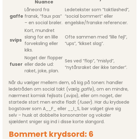
Nuance
Låneord fra
Ledetekster som “taktløshed”,
gaffe
fransk, “faux pas”
“social bommert” eller
– en social brøler.
engelske/franske referencer.
Kort, mundret
slang for en lille
Ofte sammen med “lille fejl”,
svips
forveksling eller
“ups”, “kikset slag”.
kiks.
Noget der flopper
Ses ved “flop”, “mislyd”,
fuser
eller døde ud:
“nytårs­raket der ikke tønder”.
raket, joke, plan.
Når du vælger mellem dem, så kig på tonen: handler
ledetråden om social takt (vælg
gaffe
), om en mindre,
nærmest komisk fejlsats (
svips
), eller om noget, der
startede stort men endte fladt (
fuser
). Har du krydsede
bogstaver som A__F_ eller __I_S, bør valget give sig
selv – husk at dobbelte konsonanter og vokaler
sjældent sniger sig ind i disse korte slangord.
Bommert krydsord: 6