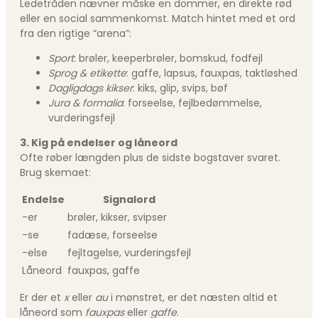
Ledetråden nævner måske en dommer, en direkte rød
eller en social sammenkomst. Match hintet med et ord
fra den rigtige “arena”:
Sport
: brøler, keeperbrøler, bomskud, fodfejl
Sprog & etikette
: gaffe, lapsus, fauxpas, taktløshed
Dagligdags kikser
: kiks, glip, svips, bøf
Jura & formalia
: forseelse, fejlbedømmelse,
vurderingsfejl
3. Kig på endelser og låneord
Ofte røber længden plus de sidste bogstaver svaret.
Brug skemaet:
Endelse
Signalord
-er
brøler, kikser, svipser
-se
fadæse, forseelse
-else
fejltagelse, vurderingsfejl
Låneord
fauxpas, gaffe
Er der et
x
eller
au
i mønstret, er det næsten altid et
låneord som
fauxpas
eller
gaffe
.