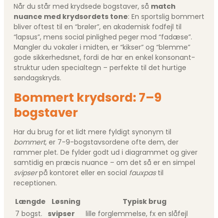
Når du står med krydsede bogstaver, så
match
nuance med krydsordets tone
: En sportslig bommert
bliver oftest til en “brøler”, en akademisk fodfejl til
“lapsus”, mens social pinlighed peger mod “fadæse”.
Mangler du vokaler i midten, er “kikser” og “blemme”
gode sikkerhedsnet, fordi de har en enkel konsonant­
struktur uden specialtegn – perfekte til det hurtige
søndagskryds.
Bommert krydsord: 7–9
bogstaver
Har du brug for et lidt mere fyldigt synonym til
bommert
, er 7-9-bogstavs­ordene ofte dem, der
rammer plet. De fylder godt ud i diagrammet og giver
samtidig en præcis nuance – om det så er en simpel
svipser
på kontoret eller en social
fauxpas
til
receptionen.
Længde
Løsning
Typisk brug
7 bogst.
svipser
lille forglemmelse, fx en slåfejl