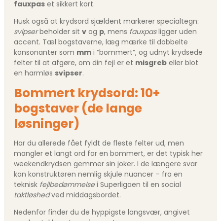
fauxpas
et sikkert kort.
Husk også at krydsord sjældent markerer specialtegn:
svipser
beholder sit
v
og
p
, mens
fauxpas
ligger uden
accent. Tæl bogstaverne, læg mærke til dobbelte
konsonanter som
mm
i “bommert”, og udnyt krydsede
felter til at afgøre, om din fejl er et
misgreb
eller blot
en harmløs
svipser
.
Bommert krydsord: 10+
bogstaver (de lange
løsninger)
Har du allerede fået fyldt de fleste felter ud, men
mangler et langt ord for en bommert, er det typisk her
weekendkrydsen gemmer sin joker. I de længere svar
kan konstruktøren nemlig skjule nuancer – fra en
teknisk
fejlbedømmelse
i Superligaen til en social
taktløshed
ved middagsbordet.
Nedenfor finder du de hyppigste langsvær, angivet