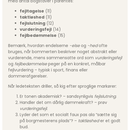
med antal bogstaver i parentes:
fejltagelse
(11)
taktløshed
(11)
fejlslutning
(12)
vurderingsfejl
(14)
fejlbedømmelse
(15)
Bemærk, hvordan endelserne
-else
og
-hed
ofte
bruges, når bommerten beskriver noget abstrakt eller
vurderende, mens sammensatte ord som
vurderingsfejl
og
fejlbedømmelse
peger på en konkret, målbar
fejlvurdering – typisk i sport, finans eller
dommerafgørelser.
Når ledeteksten driller, så kig efter sproglige markører:
Er tonen akademisk? – sandsynligvis
fejlslutning
.
Handler det om dårlig dømmekraft? – prøv
vurderingsfejl
.
Lyder det som et socialt faux pas ala “sætte sig
på borgmesterens plads”? –
taktløshed
er et godt
bud.