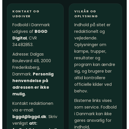
KONTAKT OG
VILKÅR OG
UDGIVER
OPLYSNING
Fodbold i Danmark
Indhold på sitet er
udgives af
BGGD
redaktionelt og
Digital
, CVR
vejledende.
34482853.
Oplysninger om
kampe, trupper,
Adresse: Dalgas
resultater og
Boulevard 48, 2000
program kan ændre
Frederiksberg,
sig, og brugere bør
Danmark.
Personlig
altid kontrollere
henvendelse på
officielle kilder ved
adressen er ikke
behov.
mulig.
Eksterne links vises
Kontakt redaktionen
som service. Fodbold
via e-mail:
i Danmark kan ikke
bggd@bggd.dk
. Skriv
gøres ansvarlig for
venligst
att:
indhold,