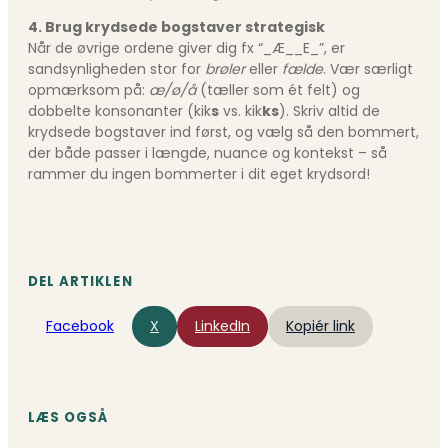
4. Brug krydsede bogstaver strategisk
Når de øvrige ordene giver dig fx “_Æ__E_”, er
sandsynligheden stor for
brøler
eller
fælde
. Vær særligt
opmærksom på:
æ/ø/å
(tæller som ét felt) og
dobbelte konsonanter (kik
s
vs. kik
ks
). Skriv altid de
krydsede bogstaver ind først, og vælg så den bommert,
der både passer i længde, nuance og kontekst – så
rammer du ingen bommerter i dit eget krydsord!
DEL ARTIKLEN
Facebook
X
LinkedIn
Kopiér link
LÆS OGSÅ