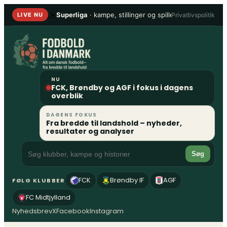
Spring
Superliga
· kampe, stillinger og spillere
•
1. Division
Privatlivspolitik
LIVE NU
til
indhold
NU
FCK, Brøndby og AGF i fokus i dagens
overblik
DAGENS FOKUS
Fra bredde til landshold – nyheder,
resultater og analyser
Søg
FCK
Brøndby IF
AGF
FØLG KLUBBER
FC Midtjylland
Nyhedsbrev
X
Facebook
Instagram