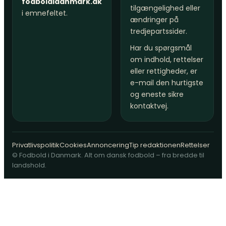
fodboldidanmark.dk
tilgængelighed eller
i emnefeltet.
ændringer på
tredjepartssider.
Har du spørgsmål
om indhold, rettelser
eller rettigheder, er
e-mail den hurtigste
og eneste sikre
kontaktvej.
Privatlivspolitik
Cookies
Annoncering
Tip redaktionen
Rettelser
© Fodbold i Danmark. Alt om dansk fodbold – fra bredde til
landshold.