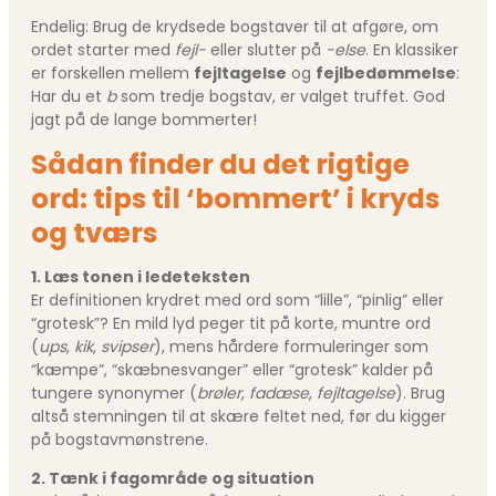
Endelig: Brug de krydsede bogstaver til at afgøre, om
ordet starter med
fejl-
eller slutter på
-else
. En klassiker
er forskellen mellem
fejltagelse
og
fejlbedømmelse
:
Har du et
b
som tredje bogstav, er valget truffet. God
jagt på de lange bommerter!
Sådan finder du det rigtige
ord: tips til ‘bommert’ i kryds
og tværs
1. Læs tonen i ledeteksten
Er definitionen krydret med ord som “lille”, “pinlig” eller
“grotesk”? En mild lyd peger tit på korte, muntre ord
(
ups
,
kik
,
svipser
), mens hårdere formuleringer som
“kæmpe”, “skæbnesvanger” eller “grotesk” kalder på
tungere synonymer (
brøler
,
fadæse
,
fejltagelse
). Brug
altså stemningen til at skære feltet ned, før du kigger
på bogstav­mønstrene.
2. Tænk i fagområde og situation