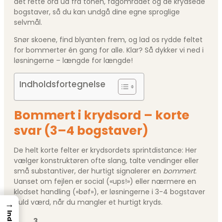
det rette ord ud fra tonen, fagområdet og de krydsede
bogstaver, så du kan undgå dine egne sproglige
selvmål.
Snør skoene, find blyanten frem, og lad os rydde feltet
for bommerter én gang for alle. Klar? Så dykker vi ned i
løsningerne – længde for længde!
Indholdsfortegnelse
Bommert i krydsord – korte
svar (3–4 bogstaver)
De helt korte felter er krydsordets sprintdistance: Her
vælger konstruktøren ofte slang, talte vendinger eller
små substantiver, der hurtigt signalerer en
bommert
.
Uanset om fejlen er social («ups!») eller nærmere en
klodset handling («bøf»), er løsningerne i 3-4 bogstaver
guld værd, når du mangler et hurtigt kryds.
→
3