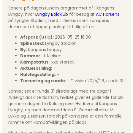
Senere på dagen rundes programmet af i Kongens
Lyngby, hvor
Lyngby Boldklub
får besøg af
AC Horsens
på Lyngby Stadion, med J. Nielsen som kampens
dommer i et opgør planlagt til tidlig aften.
Afspark (UTC):
2026-05-25 16:00
Spillested:
Lyngby Stadion
By:
Kongens Lyngby
Dommer:
J. Nielsen
Kampstatus:
Ikke startet
Aktuel stilling:
–
Halvlegsstilling:
–
Turnering og runde:
1. Division 2025/26, runde 31
Samlet set er runde 31 tilrettelagt med tre opgør i
tydeligt adskilte tidsrum, hvilket giver et glidende forløb
gennem dagen fra Kolding over Hvidovre til Kongens
Lyngby, og med dommertrioen P. Gammelholm, M.
Lykke og J. Nielsen fordelt på kampene er den formelle
ramme om kampafviklingen på plads.
Med sikre spillesteder, fastlagte tidspunkter i UTC og klar