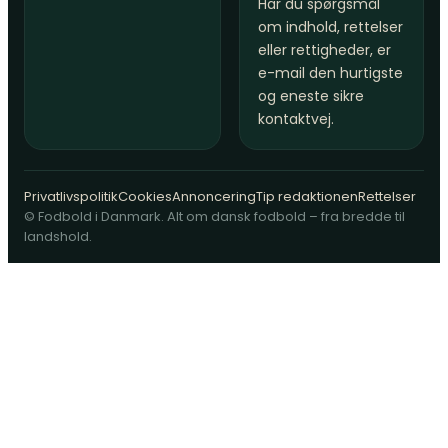
Har du spørgsmål
om indhold, rettelser
eller rettigheder, er
e-mail den hurtigste
og eneste sikre
kontaktvej.
Privatlivspolitik
Cookies
Annoncering
Tip redaktionen
Rettelser
© Fodbold i Danmark. Alt om dansk fodbold – fra bredde til
landshold.