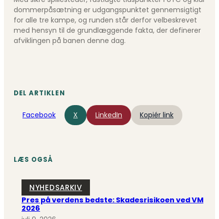
dommerpåsætning er udgangspunktet gennemsigtigt
for alle tre kampe, og runden står derfor velbeskrevet
med hensyn til de grundlæggende fakta, der definerer
afviklingen på banen denne dag.
DEL ARTIKLEN
Facebook
X
LinkedIn
Kopiér link
LÆS OGSÅ
NYHEDSARKIV
Pres på verdens bedste: Skadesrisikoen ved VM
2026