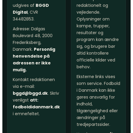
udgives af
BGGD
redaktionelt og
Digital
, CVR
vejledende.
34482853.
Oplysninger om
kampe, trupper,
Adresse: Dalgas
resultater og
Boulevard 48, 2000
program kan ændre
Frederiksberg,
sig, og brugere bør
Danmark.
Personlig
altid kontrollere
henvendelse på
officielle kilder ved
adressen er ikke
behov.
mulig.
Eksterne links vises
Kontakt redaktionen
som service. Fodbold
via e-mail:
i Danmark kan ikke
bggd@bggd.dk
. Skriv
gøres ansvarlig for
venligst
att:
indhold,
fodboldidanmark.dk
tilgængelighed eller
i emnefeltet.
ændringer på
tredjepartssider.