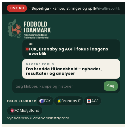
Spring
Superliga
· kampe, stillinger og spillere
•
1. Division
Privatlivspolitik
LIVE NU
til
indhold
NU
FCK, Brøndby og AGF i fokus i dagens
overblik
DAGENS FOKUS
Fra bredde til landshold – nyheder,
resultater og analyser
Søg
FCK
Brøndby IF
AGF
FØLG KLUBBER
FC Midtjylland
Nyhedsbrev
X
Facebook
Instagram