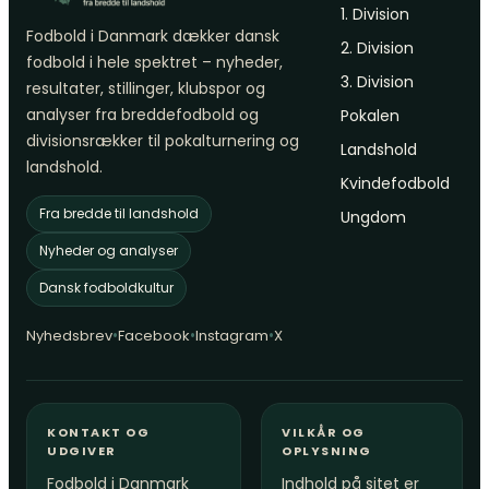
1. Division
Fodbold i Danmark dækker dansk
2. Division
fodbold i hele spektret – nyheder,
3. Division
resultater, stillinger, klubspor og
analyser fra breddefodbold og
Pokalen
divisionsrækker til pokalturnering og
Landshold
landshold.
Kvindefodbold
Fra bredde til landshold
Ungdom
Nyheder og analyser
Dansk fodboldkultur
•
•
•
Nyhedsbrev
Facebook
Instagram
X
KONTAKT OG
VILKÅR OG
UDGIVER
OPLYSNING
Fodbold i Danmark
Indhold på sitet er