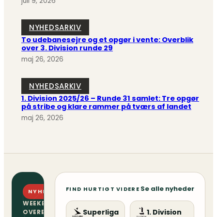
juli 9, 2026
NYHEDSARKIV
To udebanesejre og et opgør i vente: Overblik
over 3. Division runde 29
maj 26, 2026
NYHEDSARKIV
1. Division 2025/26 – Runde 31 samlet: Tre opgør
på stribe og klare rammer på tværs af landet
maj 26, 2026
Se alle nyheder
FIND HURTIGT VIDERE
NYHEDSBREV
WEEKENDENS
Superliga
1. Division
OVERBLIK