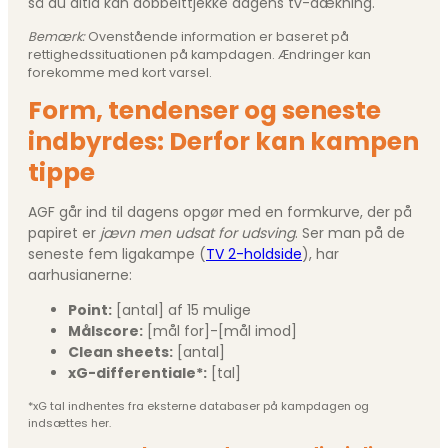
så du altid kan dobbelttjekke dagens tv-dækning.
Bemærk:
Ovenstående information er baseret på
rettighedssituationen på kampdagen. Ændringer kan
forekomme med kort varsel.
Form, tendenser og seneste
indbyrdes: Derfor kan kampen
tippe
AGF går ind til dagens opgør med en formkurve, der på
papiret er
jævn men udsat for udsving
. Ser man på de
seneste fem ligakampe (
TV 2-holdside
), har
aarhusianerne:
Point:
[antal]
af 15 mulige
Målscore:
[mål for]-[mål imod]
Clean sheets:
[antal]
xG-differentiale*:
[tal]
*xG tal indhentes fra eksterne databaser på kampdagen og
indsættes her.