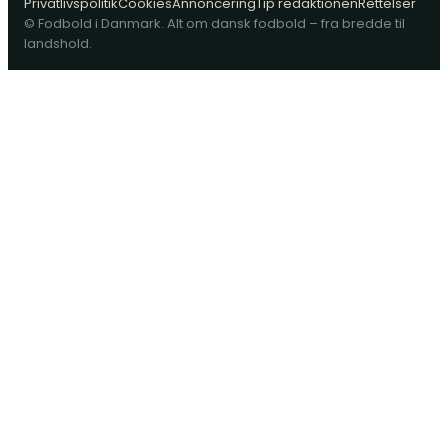
Privatlivspolitik
Cookies
Annoncering
Tip redaktionen
Rettelser
© Fodbold i Danmark. Alt om dansk fodbold – fra bredde til
landshold.