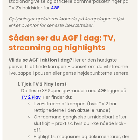
stadionangivelse og officielle dommerpåsætninger på
TV 2’s holdsider for
AGF
.
Oplysninger opdateres løbende på kampdagen – tjek
linket ovenfor for seneste bekræftelser.
Sådan ser du AGF i dag: TV,
streaming og highlights
Vil du se AGF i aktion i dag?
Her er den hurtigste
genvej til at finde kampen – uanset om du vil streame
live, zappe i pausen eller gense højdepunkterne senere.
Tjek TV 2 Play først
De fleste 3F Superliga-runder med AGF ligger på
TV 2 Play
. Her finder du:
Live-stream af kampen (hvis TV 2 har
rettighederne i den aktuelle runde).
On-demand gengivelse umiddelbart efter
slutfløjt – praktisk, hvis du ikke nåede kick-
off.
Highlights, magasiner og dokumentarer, der