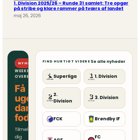
1. Division 2025/26 – Runde 31 samlet: Tre opgør
på stribe og klare rammer på tværs af landet
maj 26, 2026
Se alle nyheder
FIND HURTIGT VIDERE
NYHEDSBREV
WEEKENDENS
Superliga
1. Division
OVERBLIK
Få
2.
ugens
3. Division
Division
danske
fodboldoverblik
FCK
Brøndby IF
Tilmeld
dig
FC