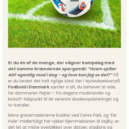
Er du én af de mange, der vågner kampdag med
det samme brændende spørgsmål:
“Hvem spiller
AGF egentlig mod i dag – og hvor kan jeg se det?”
Så
er du landet det helt rigtige sted. Her i
Nyhedsarkivet
på
Fodbold i Danmark
samler vi alt, du behøver at vide,
før dommeren fløjter – fra dagens modstander og
kickoff-tidspunkt til de seneste skadesopdateringer og
tv-kanaler.
Mens gravemaskinerne buldrer ved Ceres Park, og “De
Hviie” midlertidigt har rykket hjemmebanen til Vejlby, er
det let at miste overblikket over datoer, stadions og