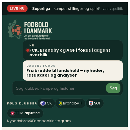
Spring
Superliga
· kampe, stillinger og spillere
•
1. Division
Privatlivspolitik
LIVE NU
til
indhold
NU
FCK, Brøndby og AGF i fokus i dagens
overblik
DAGENS FOKUS
Fra bredde til landshold – nyheder,
resultater og analyser
Søg
FCK
Brøndby IF
AGF
FØLG KLUBBER
FC Midtjylland
Nyhedsbrev
X
Facebook
Instagram