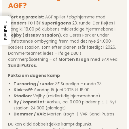
AGF?
Kort og præcist:
AGF spiller
i dag
hjemme mod
→
Randers FC
i
3F Superligaens
23. runde. Der fløjtes i
Indhold
gang kl. 18.00 på klubbens midlertidige hjemmebane i
Vejlby (Risskov Stadion)
, da Ceres Park er under
omfattende ombygning frem mod det nye 24.000-
sæders stadion, som efter planen står færdigt i 2026.
Dommerteamet ledes – ifølge DBU’s
dommerpåsætning – af
Morten Krogh
med
VAR
ved
Sandi Putros
.
Fakta om dagens kamp
Turnering / runde:
3F Superliga – runde 23
Kick-off:
Søndag 15. juni 2025 kl. 18.00
Stadion:
Vejlby (midlertidig hjemmebane)
By / kapacitet:
Aarhus, ca. 9.000 pladser p.t. | Nyt
stadion: 24.000 (planlagt)
Dommer / VAR:
Morten Krogh | VAR: Sandi Putros
Du kan altid dobbelttjekke kamptidspunkt,