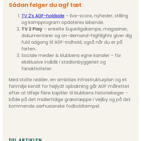
Sådan følger du agf tæt
TV 2’s AGF-holdside
– live-score, nyheder, stilling
og kampprogram opdateres løbende.
TV 2 Play
– enkelte Superligakampe, magasiner,
dokumentarer og on-demand-highlights giver dig
fuld adgang til AGF-indhold, også når du er på
farten.
Sociale medier & klubbens egne kanaler – for
eksklusive indblik i stadionbyggeriet og
fanaktiviteter.
Med stolte rødder, en ambitiøs infrastrukturplan og et
fanmiljø kendt for højlydt opbakning går AGF målrettet
efter at tilføje flere kapitler til klubbens historiebøger –
både på det midlertidige græstæppe i Vejlby og på det
kommende aarhusianske fodboldtempel.
DEL ARTIKLEN