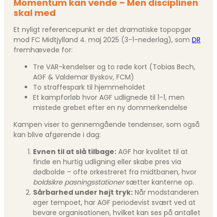
Momentum kan vende – Men disciplinen
skal med
Et nyligt referencepunkt er det dramatiske topopgør
mod FC Midtjylland 4. maj 2025 (3-1-nederlag), som
DR
fremhævede for:
Tre VAR-kendelser og to røde kort (Tobias Bech,
AGF & Valdemar Byskov, FCM)
To straffespark til hjemmeholdet
Et kampforløb hvor AGF udlignede til 1-1, men
mistede grebet efter en ny dommerkendelse
Kampen viser to gennemgående tendenser, som også
kan blive afgørende i dag:
Evnen til at slå tilbage:
AGF har kvalitet til at
finde en hurtig udligning eller skabe pres via
dødbolde – ofte orkestreret fra midtbanen, hvor
boldsikre pasningsstationer
sætter kanterne op.
Sårbarhed under højt tryk:
Når modstanderen
øger tempoet, har AGF periodevist svært ved at
bevare organisationen, hvilket kan ses på antallet