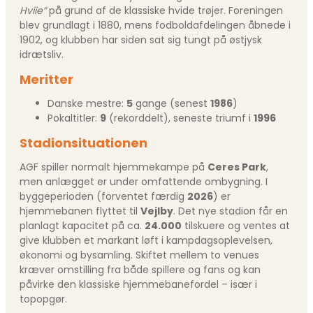
Hviie”
på grund af de klassiske hvide trøjer. Foreningen
blev grundlagt i 1880, mens fodboldafdelingen åbnede i
1902, og klubben har siden sat sig tungt på østjysk
idrætsliv.
Meritter
Danske mestre:
5
gange (senest
1986
)
Pokaltitler:
9
(rekorddelt), seneste triumf i
1996
Stadionsituationen
AGF spiller normalt hjemmekampe på
Ceres Park
,
men anlægget er under omfattende ombygning. I
byggeperioden (forventet færdig
2026
) er
hjemmebanen flyttet til
Vejlby
. Det nye stadion får en
planlagt kapacitet på ca.
24.000
tilskuere og ventes at
give klubben et markant løft i kampdagsoplevelsen,
økonomi og bysamling. Skiftet mellem to venues
kræver omstilling fra både spillere og fans og kan
påvirke den klassiske hjemmebanefordel – især i
topopgør.