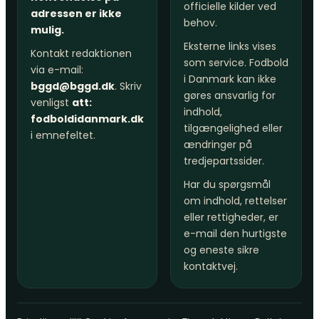
officielle kilder ved
adressen er ikke
behov.
mulig.
Eksterne links vises
Kontakt redaktionen
som service. Fodbold
via e-mail:
i Danmark kan ikke
bggd@bggd.dk
. Skriv
gøres ansvarlig for
venligst
att:
indhold,
fodboldidanmark.dk
tilgængelighed eller
i emnefeltet.
ændringer på
tredjepartssider.
Har du spørgsmål
om indhold, rettelser
eller rettigheder, er
e-mail den hurtigste
og eneste sikre
kontaktvej.