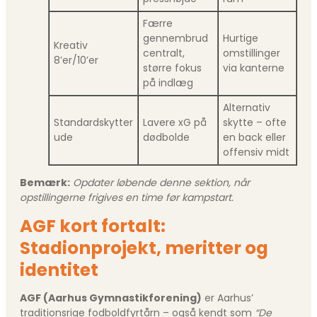
Færre
gennembrud
Hurtige
Kreativ
centralt,
omstillinger
8’er/10’er
større fokus
via kanterne
på indlæg
Alternativ
Standardskytter
Lavere xG på
skytte – ofte
ude
dødbolde
en back eller
offensiv midt
Bemærk:
Opdater løbende denne sektion, når
opstillingerne frigives en time før kampstart.
AGF kort fortalt:
Stadionprojekt, meritter og
identitet
AGF (Aarhus Gymnastikforening)
er Aarhus’
traditionsrige fodboldfyrtårn – også kendt som
“De