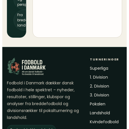
perspektiv
Fra
bredde til
landshold
TURNERINGER
Superliga
1. Division
Fodbold i Danmark dækker dansk
2. Division
fodbold i hele spektret – nyheder,
3. Division
resultater, stillinger, klubspor og
analyser fra breddefodbold og
Pokalen
divisionsrækker til pokalturnering og
Landshold
landshold.
Kvindefodbold