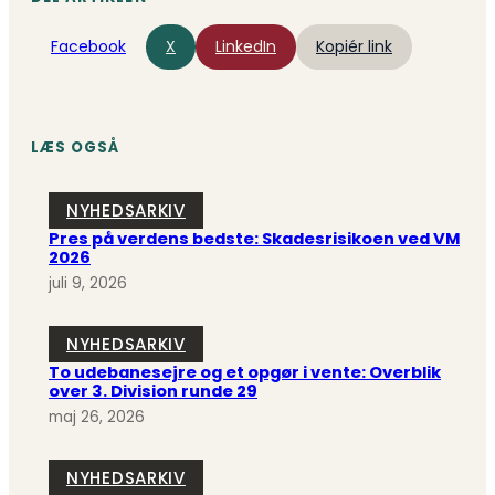
Facebook
X
LinkedIn
Kopiér link
LÆS OGSÅ
NYHEDSARKIV
Pres på verdens bedste: Skadesrisikoen ved VM
2026
juli 9, 2026
NYHEDSARKIV
To udebanesejre og et opgør i vente: Overblik
over 3. Division runde 29
maj 26, 2026
NYHEDSARKIV