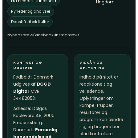
Fra bredde til landshold
Ungdom
Nyheder og analyser
Dansk fodboldkultur
•
•
•
Nyhedsbrev
Facebook
Instagram
X
KONTAKT OG
VILKÅR OG
UDGIVER
OPLYSNING
Fodbold i Danmark
Indhold på sitet er
udgives af
BGGD
redaktionelt og
Digital
, CVR
vejledende.
34482853.
Oplysninger om
kampe, trupper,
Adresse: Dalgas
resultater og
Boulevard 48, 2000
program kan ændre
Frederiksberg,
sig, og brugere bør
Danmark.
Personlig
altid kontrollere
henvendelse på