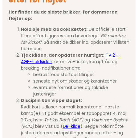
Her finder du de sidste brikker, før dommeren
fløjter op:
Hold øje med klokkeslættet:
De officielle start-
11’ere offentliggøres som hovedregel
60 minutter
før kickoff
. Så snart de tikker ind, opdaterer vi listen
herunder.
Tjek kilden, der opdaterer hurtigst:
TV 2 –
AGF-holdsiden
kører live-ticker, kamptråd og
breaking-notifikationer om:
bekræftede startopstillinger
seneste nyt om skader og karantæner
eventuelle formationer og taktiske
justeringer
Disciplin kan vippe slaget:
Rødt kort udløser normalt karantæne i næste
kamp(e). Et godt eksempel er topopgøret 4. maj
2025, hvor
Tobias Bech (AGF)
og
Valdemar Byskov
(FCM)
blev vist ud (
DR-kilde
). Begge hold måtte
justere deres startopstillinger runden efter – og