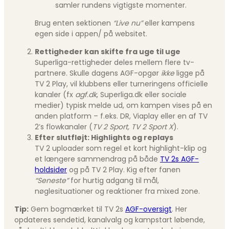
samler rundens vigtigste momenter.
Brug enten sektionen
“Live nu”
eller kampens
egen side i appen/ på websitet.
Rettigheder kan skifte fra uge til uge
Superliga-rettigheder deles mellem flere tv-
partnere. Skulle dagens AGF-opgør
ikke
ligge på
TV 2 Play, vil klubbens eller turneringens officielle
kanaler (fx
agf.dk
, Superliga.dk eller sociale
medier) typisk melde ud, om kampen vises på en
anden platform – f.eks. DR, Viaplay eller en af TV
2’s flowkanaler (
TV 2 Sport, TV 2 Sport X
).
Efter slutfløjt: Highlights og replays
TV 2 uploader som regel et kort highlight-klip og
et længere sammendrag på både
TV 2s AGF-
holdsider
og på TV 2 Play. Kig efter fanen
“Seneste”
for hurtig adgang til mål,
nøglesituationer og reaktioner fra mixed zone.
Tip:
Gem bogmærket til TV 2s
AGF-oversigt
. Her
opdateres sendetid, kanalvalg og kampstart løbende,