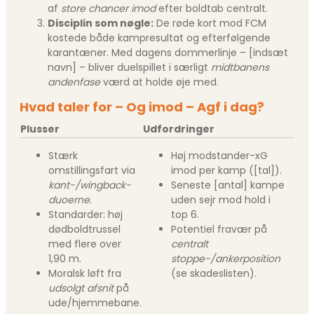
af
store chancer imod
efter boldtab centralt.
Disciplin som nøgle:
De røde kort mod FCM
kostede både kampresultat og efterfølgende
karantæner. Med dagens dommerlinje –
[indsæt
navn]
– bliver duelspillet i særligt
midtbanens
andenfase
værd at holde øje med.
Hvad taler for – Og imod – Agf i dag?
Plusser
Udfordringer
Stærk
Høj modstander-xG
omstillingsfart via
imod per kamp (
[tal]
).
kant-/wingback-
Seneste
[antal]
kampe
duoerne
.
uden sejr mod hold i
Standarder: høj
top 6.
dødboldtrussel
Potentiel fravær på
med flere over
centralt
1,90 m.
stoppe-/ankerposition
Moralsk løft fra
(se skadeslisten).
udsolgt afsnit
på
ude/hjemmebane.