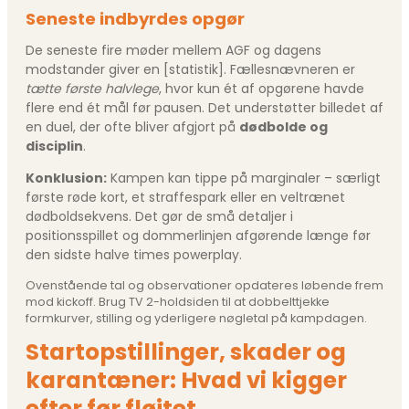
Seneste indbyrdes opgør
De seneste fire møder mellem AGF og dagens
modstander giver en
[statistik]
. Fællesnævneren er
tætte første halvlege
, hvor kun ét af opgørene havde
flere end ét mål før pausen. Det understøtter billedet af
en duel, der ofte bliver afgjort på
dødbolde og
disciplin
.
Konklusion:
Kampen kan tippe på marginaler – særligt
første røde kort, et straffespark eller en veltrænet
dødboldsekvens. Det gør de små detaljer i
positionsspillet og dommerlinjen afgørende længe før
den sidste halve times powerplay.
Ovenstående tal og observationer opdateres løbende frem
mod kickoff. Brug TV 2-holdsiden til at dobbelttjekke
formkurver, stilling og yderligere nøgletal på kampdagen.
Startopstillinger, skader og
karantæner: Hvad vi kigger
efter før fløjtet