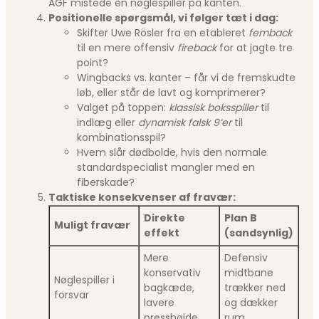
AGF mistede en nøglespiller på kanten.
Positionelle spørgsmål, vi følger tæt i dag:
Skifter Uwe Rösler fra en etableret
femback
til en mere offensiv
fireback
for at jagte tre
point?
Wingbacks vs. kanter – får vi de fremskudte
løb, eller står de lavt og komprimerer?
Valget på toppen:
klassisk boksspiller
til
indlæg eller
dynamisk falsk 9’er
til
kombinationsspil?
Hvem slår dødbolde, hvis den normale
standardspecialist mangler med en
fiberskade?
Taktiske konsekvenser af fravær:
Direkte
Plan B
Muligt fravær
effekt
(sandsynlig)
Mere
Defensiv
konservativ
midtbane
Nøglespiller i
bagkæde,
trækker ned
forsvar
lavere
og dækker
presshøjde
rum