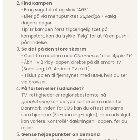
Find kampen
• Brug søgefeltet og skriv “AGF”
• Eller gå via menupunktet
Superliga
> vælg
dagens opgør
Tip: Er kampen først tilgængelig tæt på
kampstart, kan du trykke “Følg” for at få en push-
påmindelse.
Se det på den store skærm
• Cast fra mobilen med
Chromecast
eller
Apple TV
• Åbn TV 2 Play-appen direkte på dit smart-tv
(Samsung, LG, Android TV m.fl.)
• Tilslut pc’en til fjernsynet med HDMI, hvis du ser
via browser.
På farten eller i udlandet?
TV-rettigheder er regionsbestemte, så
geoblokering
kan betyde sort skærm uden for
Danmark. Inden for EØS kan du oftest streame
som hjemme (EU-roaming-regler), men udvalget
kan variere. Kontrollér dækningen i appen, før du
rejser.
Gense højdepunkter on demand