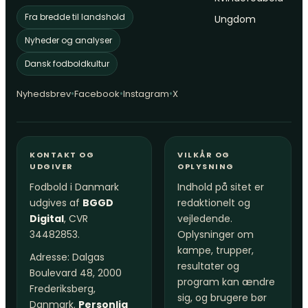
Fra bredde til landshold
Ungdom
Nyheder og analyser
Dansk fodboldkultur
•
•
•
Nyhedsbrev
Facebook
Instagram
X
KONTAKT OG
VILKÅR OG
UDGIVER
OPLYSNING
Fodbold i Danmark
Indhold på sitet er
udgives af
BGGD
redaktionelt og
Digital
, CVR
vejledende.
34482853.
Oplysninger om
kampe, trupper,
Adresse: Dalgas
resultater og
Boulevard 48, 2000
program kan ændre
Frederiksberg,
sig, og brugere bør
Danmark.
Personlig