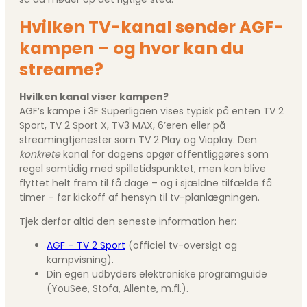
Hvilken TV-kanal sender AGF-
kampen – og hvor kan du
streame?
Hvilken kanal viser kampen?
AGF’s kampe i 3F Superligaen vises typisk på enten TV 2
Sport, TV 2 Sport X, TV3 MAX, 6’eren eller på
streamingtjenester som TV 2 Play og Viaplay. Den
konkrete
kanal for dagens opgør offentliggøres som
regel samtidig med spilletidspunktet, men kan blive
flyttet helt frem til få dage – og i sjældne tilfælde få
timer – før kickoff af hensyn til tv-planlægningen.
Tjek derfor altid den seneste information her:
AGF – TV 2 Sport
(officiel tv-oversigt og
kampvisning).
Din egen udbyders elektroniske programguide
(YouSee, Stofa, Allente, m.fl.).