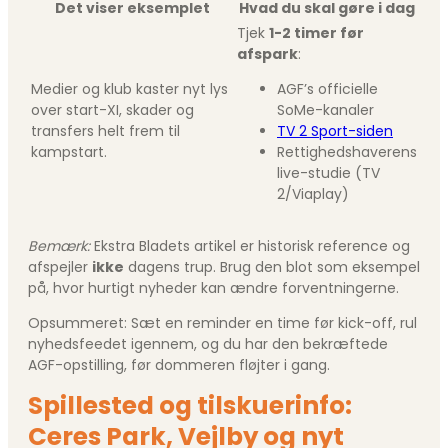
Det viser eksemplet
Hvad du skal gøre i dag
Tjek
1-2 timer før
afspark
:
Medier og klub kaster nyt lys
AGF’s officielle
over start-XI, skader og
SoMe-kanaler
transfers helt frem til
TV 2 Sport-siden
kampstart.
Rettighedshaverens
live-studie (TV
2/Viaplay)
Bemærk:
Ekstra Bladets artikel er historisk reference og
afspejler
ikke
dagens trup. Brug den blot som eksempel
på, hvor hurtigt nyheder kan ændre forventningerne.
Opsummeret: Sæt en reminder en time før kick-off, rul
nyhedsfeedet igennem, og du har den bekræftede
AGF-opstilling, før dommeren fløjter i gang.
Spillested og tilskuerinfo:
Ceres Park, Vejlby og nyt