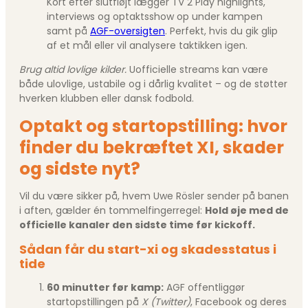
Kort efter slutfløjt lægger TV 2 Play highlights,
interviews og optaktsshow op under kampen
samt på
AGF-oversigten
. Perfekt, hvis du gik glip
af et mål eller vil analysere taktikken igen.
Brug altid lovlige kilder.
Uofficielle streams kan være
både ulovlige, ustabile og i dårlig kvalitet – og de støtter
hverken klubben eller dansk fodbold.
Optakt og startopstilling: hvor
finder du bekræftet XI, skader
og sidste nyt?
Vil du være sikker på, hvem Uwe Rösler sender på banen
i aften, gælder én tommelfingerregel:
Hold øje med de
officielle kanaler den sidste time før kickoff.
Sådan får du start-xi og skadesstatus i
tide
60 minutter før kamp:
AGF offentliggør
startopstillingen på
X (Twitter)
, Facebook og deres