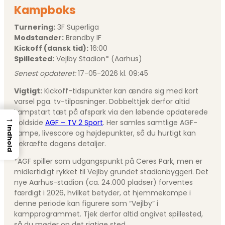
Kampboks
Turnering:
3F Superliga
Modstander:
Brøndby IF
Kickoff (dansk tid):
16:00
Spillested:
Vejlby Stadion* (Aarhus)
Senest opdateret:
17-05-2026 kl. 09:45
Vigtigt:
Kickoff-tidspunkter kan ændre sig med kort
varsel pga. tv-tilpasninger. Dobbelttjek derfor altid
kampstart tæt på afspark via den løbende opdaterede
→
holdside
AGF – TV 2 Sport
. Her samles samtlige AGF-
Indhold
kampe, livescore og højdepunkter, så du hurtigt kan
bekræfte dagens detaljer.
*AGF spiller som udgangspunkt på Ceres Park, men er
midlertidigt rykket til Vejlby grundet stadionbyggeri. Det
nye Aarhus-stadion (ca. 24.000 pladser) forventes
færdigt i 2026, hvilket betyder, at hjemmekampe i
denne periode kan figurere som “Vejlby” i
kampprogrammet. Tjek derfor altid angivet spillested,
så du møder op det rigtige sted.