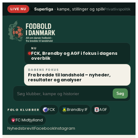
Spring
Superliga
· kampe, stillinger og spillere
•
1. Division
Privatlivspolitik
LIVE NU
til
indhold
NU
FCK, Brøndby og AGF i fokus i dagens
overblik
DAGENS FOKUS
Fra bredde til landshold – nyheder,
resultater og analyser
Søg
FCK
Brøndby IF
AGF
FØLG KLUBBER
FC Midtjylland
Nyhedsbrev
X
Facebook
Instagram