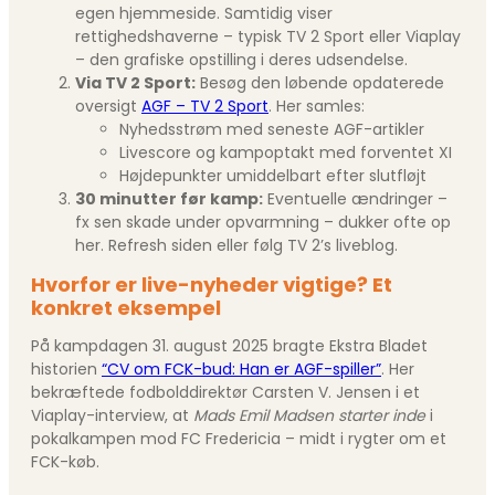
egen hjemmeside. Samtidig viser
rettighedshaverne – typisk TV 2 Sport eller Viaplay
– den grafiske opstilling i deres udsendelse.
Via TV 2 Sport:
Besøg den løbende opdaterede
oversigt
AGF – TV 2 Sport
. Her samles:
Nyhedsstrøm med seneste AGF-artikler
Livescore og kampoptakt med forventet XI
Højdepunkter umiddelbart efter slutfløjt
30 minutter før kamp:
Eventuelle ændringer –
fx sen skade under opvarmning – dukker ofte op
her. Refresh siden eller følg TV 2’s liveblog.
Hvorfor er live-nyheder vigtige? Et
konkret eksempel
På kampdagen 31. august 2025 bragte Ekstra Bladet
historien
“CV om FCK-bud: Han er AGF-spiller”
. Her
bekræftede fodbolddirektør Carsten V. Jensen i et
Viaplay-interview, at
Mads Emil Madsen starter inde
i
pokalkampen mod FC Fredericia – midt i rygter om et
FCK-køb.