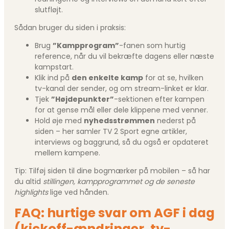
slutfløjt.
Sådan bruger du siden i praksis:
Brug
”Kampprogram”
-fanen som hurtig
reference, når du vil bekræfte dagens eller næste
kampstart.
Klik ind på
den enkelte kamp
for at se, hvilken
tv-kanal der sender, og om stream-linket er klar.
Tjek
”Højdepunkter”
-sektionen efter kampen
for at gense mål eller dele klippene med venner.
Hold øje med
nyhedsstrømmen
nederst på
siden – her samler TV 2 Sport egne artikler,
interviews og baggrund, så du også er opdateret
mellem kampene.
Tip: Tilføj siden til dine bogmærker på mobilen – så har
du altid
stillingen, kampprogrammet og de seneste
highlights
lige ved hånden.
FAQ: hurtige svar om AGF i dag
(kickoff-ændringer, tv-