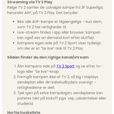
Streaming via TV 2 Play
Ifølge TV 2 samler de
udvalgte kampe
fra 3F Superliga,
herunder AGF, på TV 2 Play. Det betyder:
Ikke
alle
AGF-kampe er tilgængelige – kun dem,
som TV 2 har rettigheder til.
Live-stream findes i app eller browser; kampen
kan også ses on demand kort efter slutfløjt.
Kampens egen side på TV 2 Sport viser tydeligt,
om der er et “Se live”-link til TV 2 Play.
Sådan finder du den rigtige kanal/stream
Åbn kampens side på
TV 2 Sport
og se efter tv-
logo eller “Se live”-knap.
Fremgår kampen
ikke
af TV 2, så kig i Viaplays
sendeplan eller din kabeludbyders oversigt –
rettighederne er delt.
Tjek igen på selve kampdagen; sendeplaner kan
justeres tæt på kickoff pga. vejr, udsættelser eller
studietid.
Hurtig huskeliste