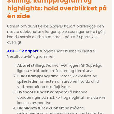
Stilling, kampprogram og
highlights: hold overblikket på
én side
Uanset om du vil tjekke
dagens kickoff
, planlægge den
næste udebanetur eller genspole scoringerne fra i går,
kan du samle det hele ét sted – på TV 2 Sports AGF-
oversigt.
AGF – TV 2 Sport
fungerer som klubbens digitale
”resultattavle” og rummer:
Aktuel stilling:
Se, hvor AGF ligger i 3F Superliga
lige nu – inkl. point, målscore og formkurve.
Fuldt kampprogram:
Datoer, klokkeslæt og
spillesteder for resten af sæsonen, så du altid
ved, hvornår næste fløjt lyder.
Livescore under kampen:
Få løbende
opdateringer på mål, kort og nøgletal, hvis du ikke
kan se kampen live.
Highlights & reaktioner:
Se målene,
redningerne og interviews on demand kort efter