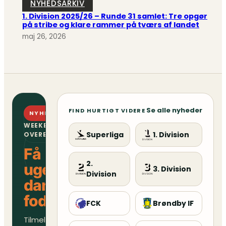
NYHEDSARKIV
1. Division 2025/26 – Runde 31 samlet: Tre opgør
på stribe og klare rammer på tværs af landet
maj 26, 2026
Se alle nyheder
FIND HURTIGT VIDERE
NYHEDSBREV
WEEKENDENS
Superliga
1. Division
OVERBLIK
Få
2.
ugens
3. Division
Division
danske
fodboldoverblik
FCK
Brøndby IF
Tilmeld