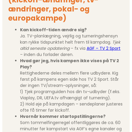
ændringer, pokal- og
europakampe)
Kan kickoff-tiden ændre sig?
Ja. TV-planlægning, vejrlig og turneringshensyn
kan rykke tidspunktet helt frem til kampdag.
Tjek
altid seneste opdatering
– fx via
AGF – TV 2 Sport
– inden du forlader døren.
Hvad gør jeg, hvis kampen ikke vises på TV 2
Play?
Rettighederne deles mellem flere udbydere. Kig
først på kampens egen side hos TV 2 Sport. Står
der ingen TV/stream-oplysninger, så:
1) Tjek programguiden hos din tv-udbyder (f.eks.
Viaplay, DR, UEFA.tv afhængigt af turnering).
2) Hold øje på kampdagen – sendeplaner justeres
ofte få timer før kickoff.
Hvornår kommer startopstillingerne?
Som tommelfingerregel offentliggøres de ca. 60
minutter før kampstart via AGF’s egne kanaler og