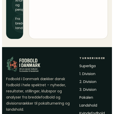
Analyser
og
perspektiv
Fra
bredde til
landshold
TURNERINGER
Superliga
1. Division
Fodbold i Danmark dækker dansk
2. Division
fodbold i hele spektret – nyheder,
3. Division
resultater, stillinger, klubspor og
analyser fra breddefodbold og
Pokalen
divisionsrækker til pokalturnering og
Landshold
landshold.
Kvindefodbold