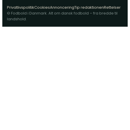
Privatlivspolitik
Cookies
Annoncering
Tip redaktionen
Rettelser
© Fodbold i Danmark. Alt om dansk fodbold – fra bredde til
landshold.