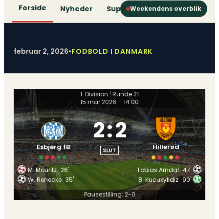
Forside
Nyheder
Superliga
1. Division
2. D
Weekendens overblik
februar 2, 2026
•
FODBOLD I DANMARK
1. Division
Runde 21
|
15 mar 2026
-
14:00
2
:
2
Esbjerg fB
Hillerød
SLUT
M. Mouritz
26'
Tobias Arndal
47'
W. Renecke
35'
B. Kucukylidiz
90'
Pausestilling: 2-0