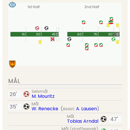
1st Half
2nd Half
15'
30'
45'
2'
60'
75'
90'
6'
MÅL
Selvmål
26'
M. Mouritz
Mål
35'
W. Renecke
(
:
A. Lausen
)
Assist
Mål
47'
Tobias Arndal
Mål (straffespark)