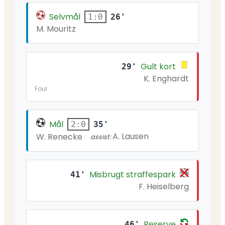
Selvmål
26'
1:0
M. Mouritz
Gult kort
29'
K. Enghardt
Foul
Mål
35'
2:0
A. Lausen
W. Renecke
assist:
Misbrugt straffespark
41'
F. Heiselberg
Reserve
46'