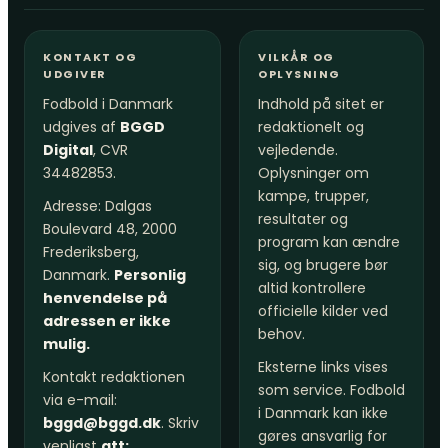
KONTAKT OG
VILKÅR OG
UDGIVER
OPLYSNING
Fodbold i Danmark
Indhold på sitet er
udgives af
BGGD
redaktionelt og
Digital
, CVR
vejledende.
34482853.
Oplysninger om
kampe, trupper,
Adresse: Dalgas
resultater og
Boulevard 48, 2000
program kan ændre
Frederiksberg,
sig, og brugere bør
Danmark.
Personlig
altid kontrollere
henvendelse på
officielle kilder ved
adressen er ikke
behov.
mulig.
Eksterne links vises
Kontakt redaktionen
som service. Fodbold
via e-mail:
i Danmark kan ikke
bggd@bggd.dk
. Skriv
gøres ansvarlig for
venligst
att: