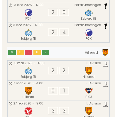
13 dec 2025
-
17:00
Pokalturneringen
2
0
FCK
Esbjerg fB
3 dec 2025
-
17:00
Pokalturneringen
2
4
Esbjerg fB
FCK
Hillerød
V
U
T
U
V
15 mar 2026
-
14:00
1. Division
2
2
Esbjerg fB
Hillerød
7 mar 2026
-
14:00
1. Division
0
1
Hillerød
B 93
27 feb 2026
-
19:00
1. Division
3
3
AaB
Hillerød