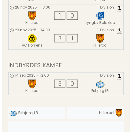
28 nov 2025
-
18:00
1. Division
1
0
Hillerød
Lyngby Boldklub
23 nov 2025
-
14:00
1. Division
3
1
AC Horsens
Hillerød
INDBYRDES KAMPE
14 sep 2025
-
12:00
1. Division
3
0
Hillerød
Esbjerg fB
Esbjerg fB
Hillerød