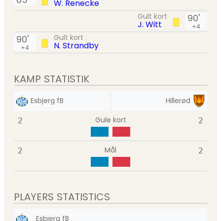
W. Renecke
Gult kort
90'
J. Witt
+4
Gult kort
90'
N. Strandby
+4
KAMP STATISTIK
Esbjerg fB
Hillerød
Gule kort
2
2
Mål
2
2
PLAYERS STATISTICS
Esbjerg fB