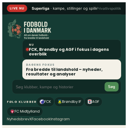
Spring
Superliga
· kampe, stillinger og spillere
•
1. Division
Privatlivspolitik
LIVE NU
til
indhold
NU
FCK, Brøndby og AGF i fokus i dagens
overblik
DAGENS FOKUS
Fra bredde til landshold – nyheder,
resultater og analyser
Søg
FCK
Brøndby IF
AGF
FØLG KLUBBER
FC Midtjylland
Nyhedsbrev
X
Facebook
Instagram