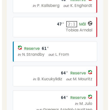
P. Kallsberg
K. Enghardt
in:
out:
Mål
47'
2:1
Tobias Arndal
Reserve
61'
N. Strandby
L. From
in:
out:
Reserve
64'
B. Kucukylidiz
M. Mouritz
in:
out:
Reserve
64'
M. Julo
in:
Gregers Arndal-Lauritzen
out: