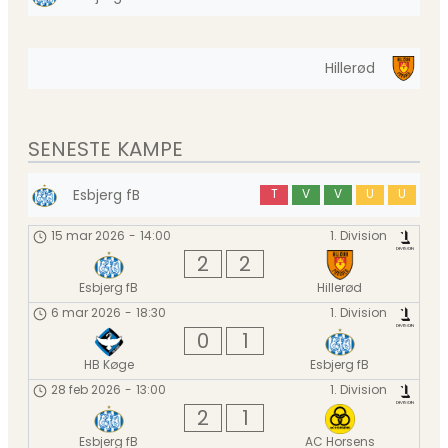
Hillerød
SENESTE KAMPE
Esbjerg fB
T
V
V
U
U
15 mar 2026
-
14:00
1. Division
2
2
Esbjerg fB
Hillerød
6 mar 2026
-
18:30
1. Division
0
1
HB Køge
Esbjerg fB
28 feb 2026
-
13:00
1. Division
2
1
Esbjerg fB
AC Horsens