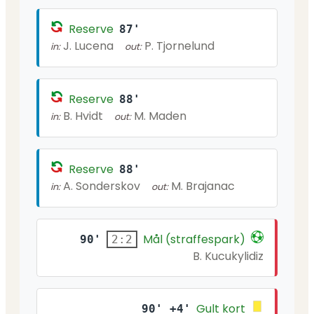
Reserve
87'
J. Lucena
P. Tjornelund
in:
out:
Reserve
88'
B. Hvidt
M. Maden
in:
out:
Reserve
88'
A. Sonderskov
M. Brajanac
in:
out:
Mål (straffespark)
90'
2:2
B. Kucukylidiz
Gult kort
90' +4'