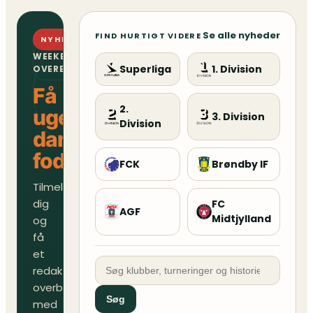
Se alle nyheder
FIND HURTIGT VIDERE
NYHEDSBREV
WEEKENDENS
Superliga
1. Division
OVERBLIK
Få
2.
ugens
3. Division
Division
danske
fodboldoverblik
FCK
Brøndby IF
Tilmeld
dig
FC
AGF
Midtjylland
og
få
et
redaktionelt
overblik
Søg
med