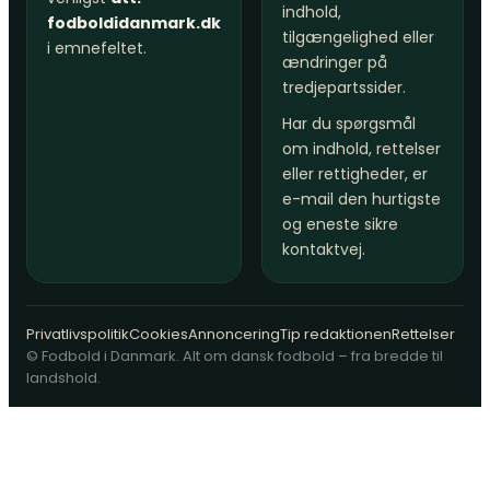
indhold,
fodboldidanmark.dk
tilgængelighed eller
i emnefeltet.
ændringer på
tredjepartssider.
Har du spørgsmål
om indhold, rettelser
eller rettigheder, er
e-mail den hurtigste
og eneste sikre
kontaktvej.
Privatlivspolitik
Cookies
Annoncering
Tip redaktionen
Rettelser
© Fodbold i Danmark. Alt om dansk fodbold – fra bredde til
landshold.