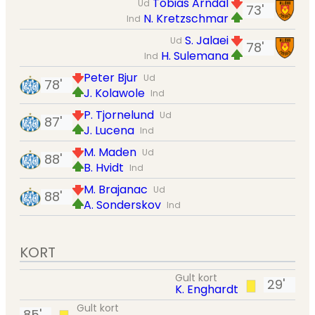
Tobias Arndal
Ud
73'
N. Kretzschmar
Ind
S. Jalaei
Ud
78'
H. Sulemana
Ind
Peter Bjur
Ud
78'
J. Kolawole
Ind
P. Tjornelund
Ud
87'
J. Lucena
Ind
M. Maden
Ud
88'
B. Hvidt
Ind
M. Brajanac
Ud
88'
A. Sonderskov
Ind
KORT
Gult kort
29'
K. Enghardt
Gult kort
85'