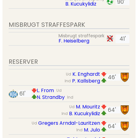
90'
B. Kucukylidiz
MISBRUGT STRAFFESPARK
Misbrugt straffespark
41'
F. Heiselberg
RESERVER
K. Enghardt
Ud
46'
P. Kallsberg
Ind
L. From
Ud
61'
N. Strandby
Ind
M. Mouritz
Ud
64'
B. Kucukylidiz
Ind
Gregers Arndal-Lauritzen
Ud
64'
M. Julo
Ind