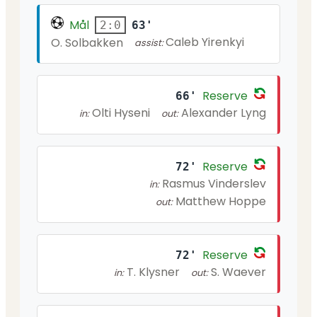
Mål
63'
2:0
Caleb Yirenkyi
O. Solbakken
assist:
Reserve
66'
Olti Hyseni
Alexander Lyng
in:
out:
Reserve
72'
Rasmus Vinderslev
in:
Matthew Hoppe
out:
Reserve
72'
T. Klysner
S. Waever
in:
out: