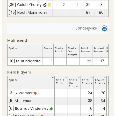
[36] Caleb Yirenkyi
2
1
39
31
[45] Noah Markmann
87
80
Sønderjyske
Målmænd
Spiller
Saves
Shots
Shots
Total
Accurate
Key
Total
On
Passes
Passes
Passe
Target
[16] M. Bundgaard
1
22
17
Field Players
Spiller
Shots
Shots
Total
Accurate
Key
Total
On
Passes
Passes
Pass
Target
[3] S. Waever
24
20
[5] M. Jensen
38
34
[6] Rasmus Vinderslev
6
4