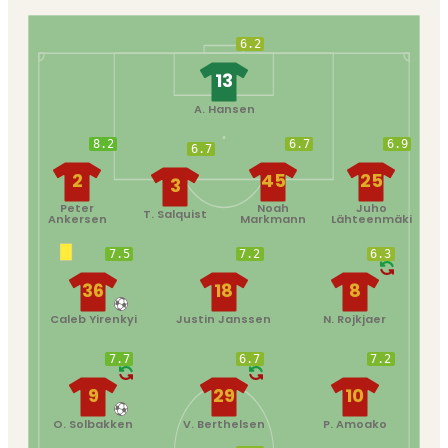
6.2
13
A. Hansen
8.2
6.7
6.9
6.7
2
45
25
3
Peter
Noah
Juho
T. Salquist
Ankersen
Markmann
Lähteenmäki
7.5
7.2
6.3
36
18
8
Caleb Yirenkyi
Justin Janssen
N. Rojkjaer
7.7
6.7
7.2
9
29
10
O. Solbakken
V. Berthelsen
P. Amoako