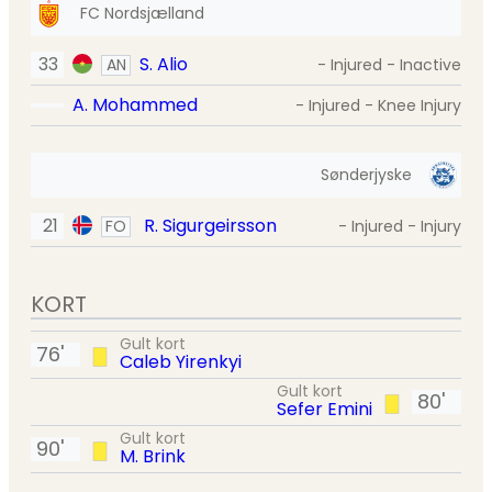
FC Nordsjælland
33
S. Alio
AN
- Injured - Inactive
A. Mohammed
- Injured - Knee Injury
Sønderjyske
21
R. Sigurgeirsson
FO
- Injured - Injury
KORT
Gult kort
76'
Caleb Yirenkyi
Gult kort
80'
Sefer Emini
Gult kort
90'
M. Brink