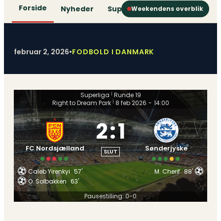
Forside
Nyheder
Superliga
1. Division
2. D
Weekendens overblik
februar 2, 2026
•
FODBOLD I DANMARK
Superliga
Runde 19
|
Right to Dream Park
8 feb 2026
-
14:00
|
2
:
1
FC Nordsjælland
Sønderjyske
SLUT
Caleb Yirenkyi
57'
M. Cherif
88'
O. Solbakken
63'
Pausestilling: 0-0