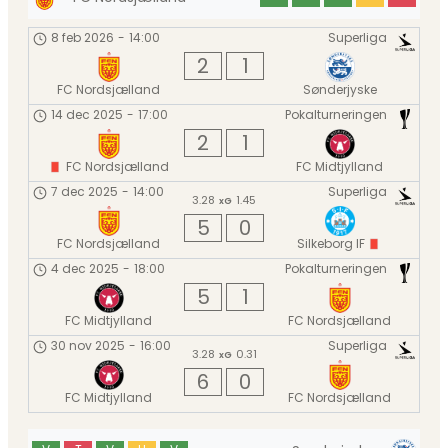
8 feb 2026
-
14:00
Superliga
2
1
FC Nordsjælland
Sønderjyske
14 dec 2025
-
17:00
Pokalturneringen
2
1
FC Nordsjælland
FC Midtjylland
7 dec 2025
-
14:00
Superliga
3.28
1.45
xG
5
0
FC Nordsjælland
Silkeborg IF
4 dec 2025
-
18:00
Pokalturneringen
5
1
FC Midtjylland
FC Nordsjælland
30 nov 2025
-
16:00
Superliga
3.28
0.31
xG
6
0
FC Midtjylland
FC Nordsjælland