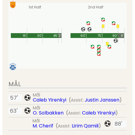
1st Half
2nd Half
15'
30'
45'
3'
60'
75'
90'
6'
MÅL
Mål
57'
Caleb Yirenkyi
(
:
Justin Janssen
)
Assist
Mål
63'
O. Solbakken
(
:
Caleb Yirenkyi
)
Assist
Mål
88'
M. Cherif
(
Lirim Qamili
)
Assist: