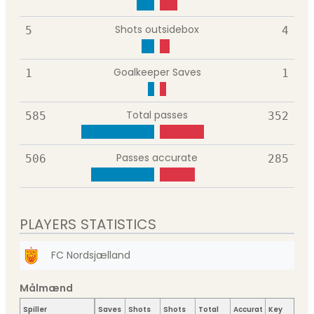
Shots outsidebox
5
4
Goalkeeper Saves
1
1
Total passes
585
352
Passes accurate
506
285
PLAYERS STATISTICS
FC Nordsjælland
Målmænd
Spiller
Saves
Shots
Shots
Total
Accurate
Key
Ta