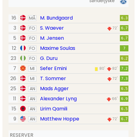
Sønderjyske
16
M. Bundgaard
MÅ
6.3
3
S. Waever
FO
72'
6.7
5
M. Jensen
FO
6.7
12
Maxime Soulas
FO
7
23
G. Duru
FO
6.2
7
Sefer Emini
MI
80'
82'
7.2
26
T. Sommer
MI
72'
7.3
25
Mads Agger
AN
6.5
11
Alexander Lyng
AN
66'
6.9
15
Lirim Qamili
AN
6.5
9
Matthew Hoppe
AN
72'
6.7
RESERVER