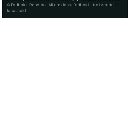
© Fodbold i Danmark. Alt om dansk fodbold – fra bredde til
landshold.