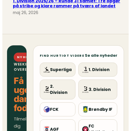
1. Division 2025/26 – Runde 31 samlet: Tre opgør
på stribe og klare rammer på tværs af landet
maj 26, 2026
Se alle nyheder
FIND HURTIGT VIDERE
NYHEDSBREV
WEEKENDENS
Superliga
1. Division
OVERBLIK
Få
2.
ugens
3. Division
Division
danske
fodboldoverblik
FCK
Brøndby IF
Tilmeld
dig
FC
AGF