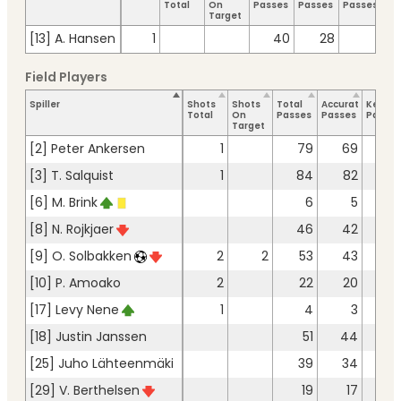
Total
On
Passes
Passes
Passes
To
Target
[13] A. Hansen
1
40
28
Field Players
Spiller
Shots
Shots
Total
Accurate
Key
Total
On
Passes
Passes
Passes
Target
[2] Peter Ankersen
1
79
69
[3] T. Salquist
1
84
82
[6] M. Brink
6
5
[8] N. Rojkjaer
46
42
[9] O. Solbakken
2
2
53
43
[10] P. Amoako
2
22
20
[17] Levy Nene
1
4
3
[18] Justin Janssen
51
44
[25] Juho Lähteenmäki
39
34
[29] V. Berthelsen
19
17