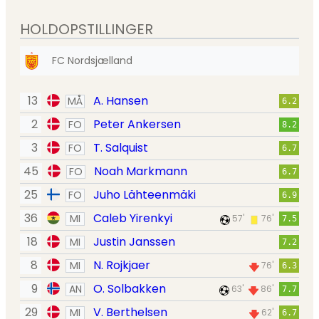
HOLDOPSTILLINGER
FC Nordsjælland
13
A. Hansen
MÅ
6.2
2
Peter Ankersen
FO
8.2
3
T. Salquist
FO
6.7
45
Noah Markmann
FO
6.7
25
Juho Lähteenmäki
FO
6.9
36
Caleb Yirenkyi
MI
57'
76'
7.5
18
Justin Janssen
MI
7.2
8
N. Rojkjaer
MI
76'
6.3
9
O. Solbakken
AN
63'
86'
7.7
29
V. Berthelsen
MI
62'
6.7