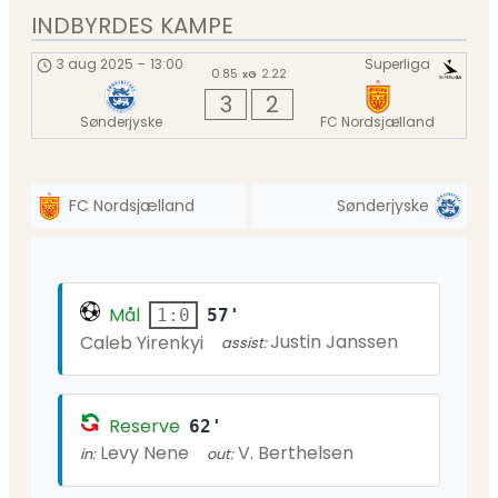
INDBYRDES KAMPE
3 aug 2025
-
13:00
Superliga
0.85
2.22
xG
3
2
Sønderjyske
FC Nordsjælland
FC Nordsjælland
Sønderjyske
Mål
57'
1:0
Justin Janssen
Caleb Yirenkyi
assist:
Reserve
62'
Levy Nene
V. Berthelsen
in:
out: