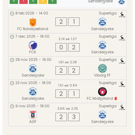
Sønderjyske
V
T
V
U
V
8 feb 2026
-
14:00
Superliga
2
1
FC Nordsjælland
Sønderjyske
7 dec 2025
-
18:00
Superliga
2.14
1.37
xG
0
2
FCK
Sønderjyske
28 nov 2025
-
19:00
Superliga
1.81
2.38
xG
2
2
Sønderjyske
Viborg FF
23 nov 2025
-
18:00
Superliga
1.51
0.94
xG
2
1
Sønderjyske
FC Midtjylland
9 nov 2025
-
18:00
Superliga
3.66
2.35
xG
2
3
AGF
Sønderjyske