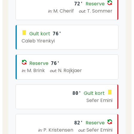
Reserve
72'
M. Cherif
T. Sommer
in:
out:
Gult kort
76'
Caleb Yirenkyi
Reserve
76'
M. Brink
N. Rojkjaer
in:
out:
Gult kort
80'
Sefer Emini
Reserve
82'
P. Kristensen
Sefer Emini
in:
out: