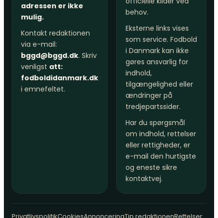
officielle kilder ved
adressen er ikke
behov.
mulig.
Eksterne links vises
Kontakt redaktionen
som service. Fodbold
via e-mail:
i Danmark kan ikke
bggd@bggd.dk
. Skriv
gøres ansvarlig for
venligst
att:
indhold,
fodboldidanmark.dk
tilgængelighed eller
i emnefeltet.
ændringer på
tredjepartssider.
Har du spørgsmål
om indhold, rettelser
eller rettigheder, er
e-mail den hurtigste
og eneste sikre
kontaktvej.
Privatlivspolitik
Cookies
Annoncering
Tip redaktionen
Rettelser