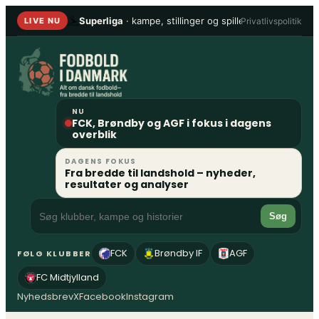
Spring
Superliga
· kampe, stillinger og spillere
•
1. Division
Privatlivspolitik
LIVE NU
til
indhold
NU
FCK, Brøndby og AGF i fokus i dagens
overblik
DAGENS FOKUS
Fra bredde til landshold – nyheder,
resultater og analyser
Søg
FCK
Brøndby IF
AGF
FØLG KLUBBER
FC Midtjylland
Nyhedsbrev
X
Facebook
Instagram