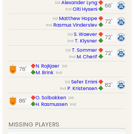
Alexander Lyng
Ud
66'
Olti Hyseni
Ind
Matthew Hoppe
Ud
72'
Rasmus Vinderslev
Ind
S. Waever
Ud
72'
T. Klysner
Ind
T. Sommer
Ud
72'
M. Cherif
Ind
N. Rojkjaer
Ud
76'
M. Brink
Ind
Sefer Emini
Ud
82'
P. Kristensen
Ind
O. Solbakken
Ud
86'
H. Rasmussen
Ind
MISSING PLAYERS