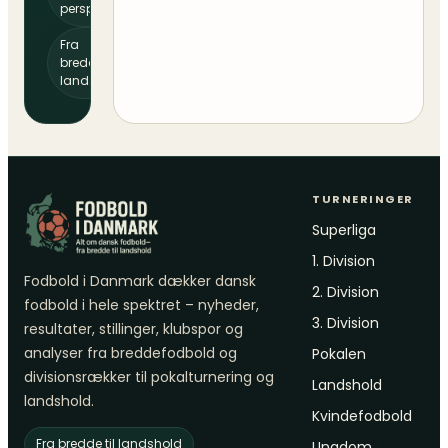
perspektiv
Fra
bredde til
landshold
TURNERINGER
Superliga
1. Division
Fodbold i Danmark dækker dansk
2. Division
fodbold i hele spektret – nyheder,
3. Division
resultater, stillinger, klubspor og
analyser fra breddefodbold og
Pokalen
divisionsrækker til pokalturnering og
Landshold
landshold.
Kvindefodbold
Fra bredde til landshold
Ungdom