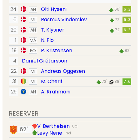
24
Olti Hyseni
AN
66'
6.3
6
Rasmus Vinderslev
MI
72'
6.3
20
T. Klysner
AN
72'
6.3
1
N. Flo
MÅ
19
P. Kristensen
FO
82'
4
Daníel Grétarsson
22
Andreas Oggesen
MI
31
M. Cherif
MI
72'
88'
7.6
29
A. Rrahmani
AN
RESERVER
V. Berthelsen
Ud
62'
Levy Nene
Ind