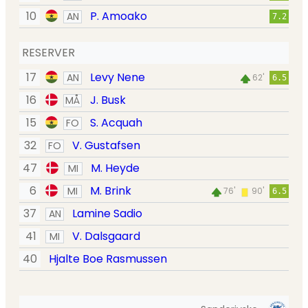
10
P. Amoako
AN
7.2
RESERVER
17
Levy Nene
AN
62'
6.5
16
J. Busk
MÅ
15
S. Acquah
FO
32
V. Gustafsen
FO
47
M. Heyde
MI
6
M. Brink
MI
76'
90'
6.5
37
Lamine Sadio
AN
41
V. Dalsgaard
MI
40
Hjalte Boe Rasmussen