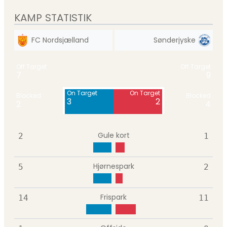
KAMP STATISTIK
FC Nordsjælland
Sønderjyske
Off Target
Off Target
7
9
On Target
On Target
Blocked
Blocked
3
2
2
4
Gule kort
2
1
Hjørnespark
5
2
Frispark
14
11