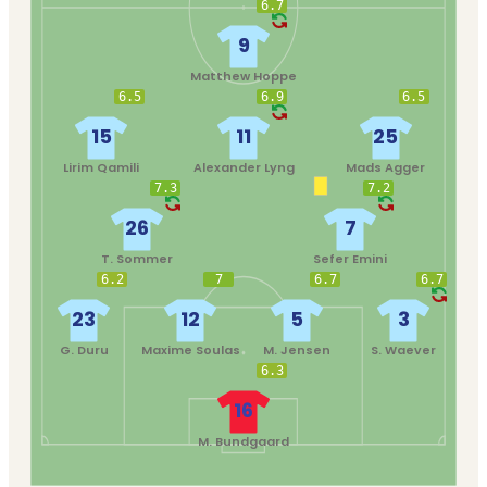
6.7
9
Matthew Hoppe
6.5
6.9
6.5
15
11
25
Lirim Qamili
Alexander Lyng
Mads Agger
7.3
7.2
26
7
T. Sommer
Sefer Emini
6.2
7
6.7
6.7
23
12
5
3
G. Duru
Maxime Soulas
M. Jensen
S. Waever
6.3
16
M. Bundgaard