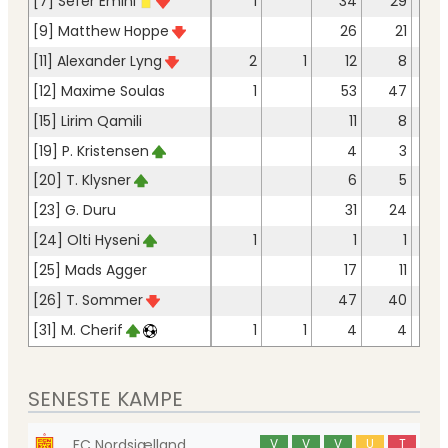
[7] Sefer Emini
1
34
29
[9] Matthew Hoppe
26
21
[11] Alexander Lyng
2
1
12
8
[12] Maxime Soulas
1
53
47
[15] Lirim Qamili
11
8
[19] P. Kristensen
4
3
[20] T. Klysner
6
5
[23] G. Duru
31
24
[24] Olti Hyseni
1
1
1
[25] Mads Agger
17
11
[26] T. Sommer
47
40
[31] M. Cherif
1
1
4
4
SENESTE KAMPE
FC Nordsjælland
V
V
V
U
T