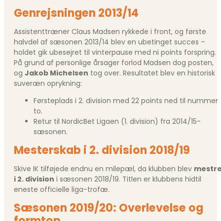
Genrejsningen 2013/14
Assistenttræner Claus Madsen rykkede i front, og første
halvdel af sæsonen 2013/14 blev en ubetinget succes –
holdet gik ubesejret til vinterpause med ni points forspring.
På grund af personlige årsager forlod Madsen dog posten,
og
Jakob Michelsen
tog over. Resultatet blev en historisk
suveræn oprykning:
Førsteplads i 2. division med 22 points ned til nummer
to.
Retur til NordicBet Ligaen (1. division) fra 2014/15-
sæsonen.
Mesterskab i 2. division 2018/19
Skive IK tilføjede endnu en milepæl, da klubben blev
mestr
i 2. division
i sæsonen 2018/19. Titlen er klubbens hidtil
eneste officielle liga-trofæ.
Sæsonen 2019/20: Overlevelse og
formtop