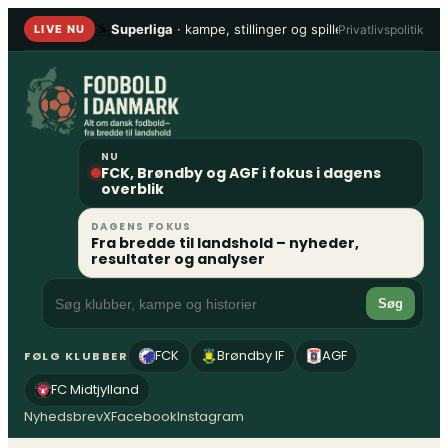
Spring
Superliga
· kampe, stillinger og spillere
•
1. Division
Privatlivspolitik
LIVE NU
til
indhold
NU
FCK, Brøndby og AGF i fokus i dagens
overblik
DAGENS FOKUS
Fra bredde til landshold – nyheder,
resultater og analyser
Søg
FCK
Brøndby IF
AGF
FØLG KLUBBER
FC Midtjylland
Nyhedsbrev
X
Facebook
Instagram