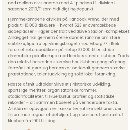
ned mellem divisionerne med 4.-pladsen i 1. division i
sæsonen 2010/11 som hidtidigt højdepunkt.
Hjemmekampene afvikles på Hancock Arena, der med
plads til 10.000 tilskuere – hvoraf 523 er overdækkede
siddepladser – ligger centralt ved Skive Stadion-komplekset
Anlægget har gennem årene dannet ramme om store
øjeblikke, lige fra oprykningsbraget mod Viborg FF i 1955
foran et rekordpublikum på netop 10.000 til en stribe
dramatiske pokalkampe mod landets største klubber. Trods
den relativt beskedne størrelse har klubben gang på gang
formået at gøre sig bemærket nationalt gennem stærke
præstationer, talentudvikling og solid lokal forankring.
Næste afsnit udfolder Skive IK’s historiske udvikling,
sportslige meritter, organisatoriske rammer,
stadionfaciliteter, tilskuerkultur, profiler og statistiske
rekorder – alt sammen baseret på verificerbare fakta.
Artiklen er opbygget i en række tematiske sektioner, der
tilsammen tegner et detaljeret og nuanceret portræt af
klubben fra 1901 til i dag.