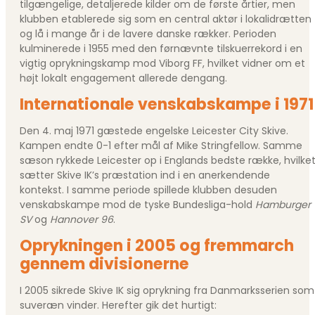
tilgængelige, detaljerede kilder om de første årtier, men
klubben etablerede sig som en central aktør i lokalidrætten
og lå i mange år i de lavere danske rækker. Perioden
kulminerede i 1955 med den førnævnte tilskuerrekord i en
vigtig oprykningskamp mod Viborg FF, hvilket vidner om et
højt lokalt engagement allerede dengang.
Internationale venskabskampe i 1971
Den 4. maj 1971 gæstede engelske Leicester City Skive.
Kampen endte 0-1 efter mål af Mike Stringfellow. Samme
sæson rykkede Leicester op i Englands bedste række, hvilke
sætter Skive IK’s præstation ind i en anerkendende
kontekst. I samme periode spillede klubben desuden
venskabskampe mod de tyske Bundesliga-hold
Hamburger
SV
og
Hannover 96
.
Oprykningen i 2005 og fremmarch
gennem divisionerne
I 2005 sikrede Skive IK sig oprykning fra Danmarksserien som
suveræn vinder. Herefter gik det hurtigt: