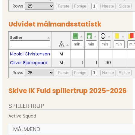
Rows
Første
Forrige
1
Næste
Sidste
Udvidet målmandsstatistk
Spiller
Nicolai Christensen
M
Oliver Bjerregaard
M
1
1
90
Rows
Første
Forrige
1
Næste
Sidste
Skive IK Fuld spillertrup 2025-2026
SPILLERTRUP
Active Squad
MÅLMÆND