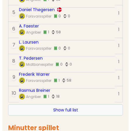
Daniel Thøgersen
5
1
0
0
Forsvarsspiller
A. Faester
6
1
1
58
Angriber
L. Laursen
7
1
0
0
Forsvarsspiller
T. Pedersen
8
1
0
0
Midtbanespiller
Frederik Warrer
9
1
1
58
Forsvarsspiller
Rasmus Breiner
10
1
1
18
Angriber
Show full list
Minutter spillet