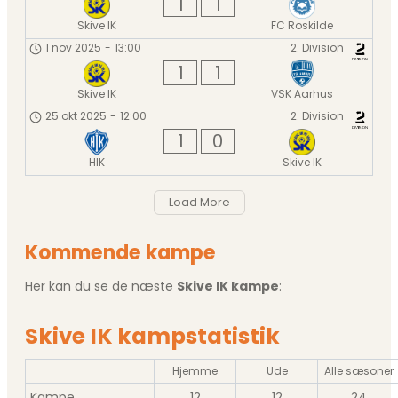
1
1
Skive IK
FC Roskilde
1 nov 2025
-
13:00
2. Division
1
1
Skive IK
VSK Aarhus
25 okt 2025
-
12:00
2. Division
1
0
HIK
Skive IK
Load More
Kommende kampe
Her kan du se de næste
Skive IK kampe
:
Skive IK kampstatistik
Hjemme
Ude
Alle sæsoner
Kampe
12
12
24