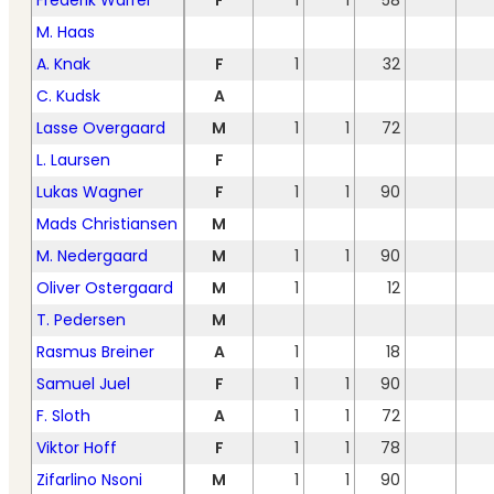
Frederik Warrer
F
1
1
58
M. Haas
A. Knak
F
1
32
C. Kudsk
A
Lasse Overgaard
M
1
1
72
L. Laursen
F
Lukas Wagner
F
1
1
90
Mads Christiansen
M
M. Nedergaard
M
1
1
90
Oliver Ostergaard
M
1
12
T. Pedersen
M
Rasmus Breiner
A
1
18
Samuel Juel
F
1
1
90
F. Sloth
A
1
1
72
Viktor Hoff
F
1
1
78
Zifarlino Nsoni
M
1
1
90