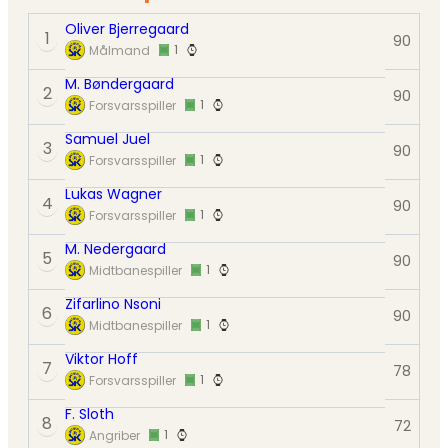
Oliver Bjerregaard
1
90
1
Målmand
M. Bøndergaard
2
90
1
Forsvarsspiller
Samuel Juel
3
90
1
Forsvarsspiller
Lukas Wagner
4
90
1
Forsvarsspiller
M. Nedergaard
5
90
1
Midtbanespiller
Zifarlino Nsoni
6
90
1
Midtbanespiller
Viktor Hoff
7
78
1
Forsvarsspiller
F. Sloth
8
72
1
Angriber