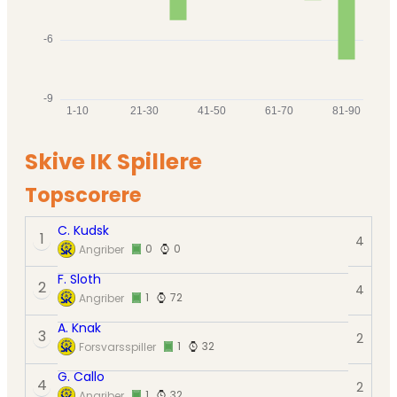
Skive IK Spillere
Topscorere
C. Kudsk
1
4
0
0
Angriber
F. Sloth
2
4
1
72
Angriber
A. Knak
3
2
1
32
Forsvarsspiller
G. Callo
4
2
1
32
Angriber