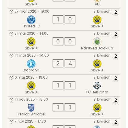
Skive IK
AB
27 mar 2026
-
19:00
2. Division
1
0
Thisted FC
Skive IK
21 mar 2026
-
14:00
2. Division
0
0
Skive IK
Næstved Boldklub
14 mar 2026
-
14:00
2. Division
2
4
Brabrand
Skive IK
6 mar 2026
-
19:00
2. Division
1
1
Skive IK
FC Helsignør
14 nov 2025
-
18:00
2. Division
1
1
Fremad Amager
Skive IK
7 nov 2025
-
17:30
2. Division