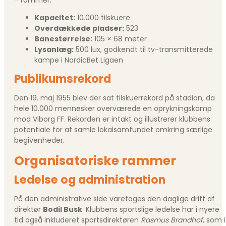
– rummer:
Kapacitet:
10.000 tilskuere
Overdækkede pladser:
523
Banestørrelse:
105 × 68 meter
Lysanlæg:
500 lux, godkendt til tv-transmitterede
kampe i NordicBet Ligaen
Publikumsrekord
Den 19. maj 1955 blev der sat tilskuerrekord på stadion, da
hele 10.000 mennesker overværede en oprykningskamp
mod Viborg FF. Rekorden er intakt og illustrerer klubbens
potentiale for at samle lokalsamfundet omkring særlige
begivenheder.
Organisatoriske rammer
Ledelse og administration
På den administrative side varetages den daglige drift af
direktør
Bodil Busk
. Klubbens sportslige ledelse har i nyere
tid også inkluderet sportsdirektøren
Rasmus Brandhof
, som i