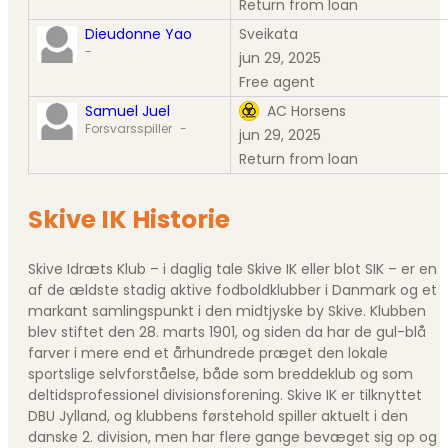
Return from loan
Dieudonne Yao
Sveikata
-
jun 29, 2025
Free agent
Samuel Juel
AC Horsens
Forsvarsspiller
-
jun 29, 2025
Return from loan
Skive IK Historie
Skive Idræts Klub – i daglig tale Skive IK eller blot SIK – er en
af de ældste stadig aktive fodboldklubber i Danmark og et
markant samlingspunkt i den midtjyske by Skive. Klubben
blev stiftet den 28. marts 1901, og siden da har de gul-blå
farver i mere end et århundrede præget den lokale
sportslige selvforståelse, både som breddeklub og som
deltidsprofessionel divisionsforening. Skive IK er tilknyttet
DBU Jylland, og klubbens førstehold spiller aktuelt i den
danske 2. division, men har flere gange bevæget sig op og