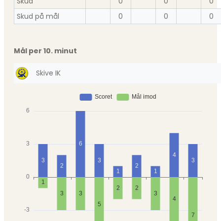
Skud
0
0
0
Skud på mål
0
0
0
Mål per 10. minut
Skive IK