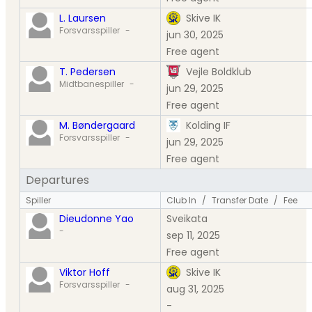
L. Laursen
Skive IK
Forsvarsspiller
-
jun 30, 2025
Free agent
T. Pedersen
Vejle Boldklub
Midtbanespiller
-
jun 29, 2025
Free agent
M. Bøndergaard
Kolding IF
Forsvarsspiller
-
jun 29, 2025
Free agent
Departures
Spiller
Club In
/
Transfer Date
/
Fee
Dieudonne Yao
Sveikata
-
sep 11, 2025
Free agent
Viktor Hoff
Skive IK
Forsvarsspiller
-
aug 31, 2025
-