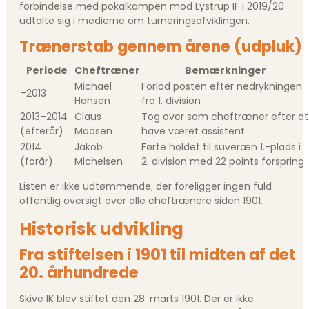
forbindelse med pokalkampen mod Lystrup IF i 2019/20
udtalte sig i medierne om turneringsafviklingen.
Trænerstab gennem årene (udpluk)
Periode
Cheftræner
Bemærkninger
Michael
Forlod posten efter nedrykningen
–2013
Hansen
fra 1. division
2013–2014
Claus
Tog over som cheftræner efter at
(efterår)
Madsen
have været assistent
2014
Jakob
Førte holdet til suveræn 1.-plads i
(forår)
Michelsen
2. division med 22 points forspring
Listen er ikke udtømmende; der foreligger ingen fuld
offentlig oversigt over alle cheftrænere siden 1901.
Historisk udvikling
Fra stiftelsen i 1901 til midten af det
20. århundrede
Skive IK blev stiftet den 28. marts 1901. Der er ikke