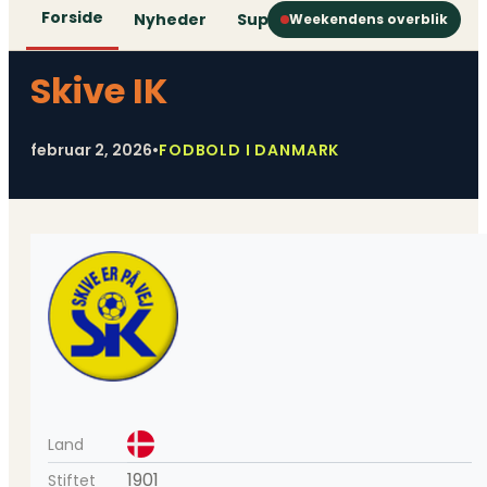
Forside
Nyheder
Superliga
1. Division
2. D
Weekendens overblik
Skive IK
februar 2, 2026
•
FODBOLD I DANMARK
Land
1901
Stiftet