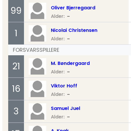
Oliver
Bjerregaard
99
-
Alder:
Nicolai
Christensen
1
-
Alder:
FORSVARSSPILLERE
M.
Bøndergaard
21
-
Alder:
Viktor
Hoff
16
-
Alder:
Samuel
Juel
3
-
Alder:
A.
Knak