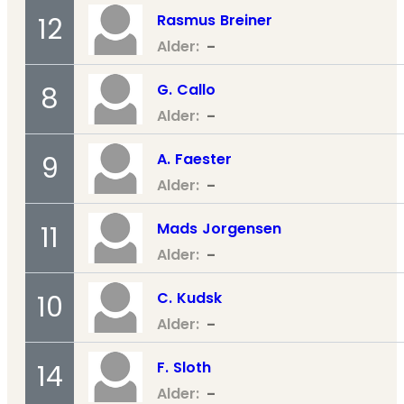
Rasmus
Breiner
12
-
Alder:
G.
Callo
8
-
Alder:
A.
Faester
9
-
Alder:
Mads
Jorgensen
11
-
Alder:
C.
Kudsk
10
-
Alder:
F.
Sloth
14
-
Alder: