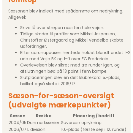
Sæsonen blev indledt med spådomme om nedrykning.
Alligevel:
Skive lå over stregen næsten hele vejen.
Tidlige skader til profiler som Mikkel Jespersen,
Christoffer Østergaard og Mikkel Vendelbo skabte
udfordringer.
Efter coronapausen hentede holdet blandt andet 1-2
ude mod Vejle BK og 1-0 over FC Fredericia.
Overlevelsen blev sikret med tre runder igen, og
afslutningen bød på 13 point i fem kampe.
Slutplaceringen blev en delt klubrekord: 5.-plads,
hvilket også skete i 2016/17.
Sæson-for-sæson-oversigt
(udvalgte mærkepunkter)
Sæson
Række
Placering / bedrift
2004/05
Danmarksserien
Suveræn oprykning
2006/07
1. division
10.-plads (første sejr i 12. runde)