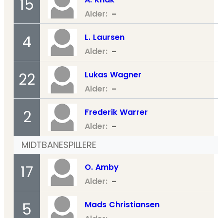
15
-
Alder:
L.
Laursen
4
-
Alder:
Lukas
Wagner
22
-
Alder:
Frederik
Warrer
2
-
Alder:
MIDTBANESPILLERE
O.
Amby
17
-
Alder:
Mads
Christiansen
5