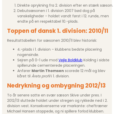
Direkte oprykning fra 2. division efter en stærk sæson.
Debutsæsonen i 1. division 2007 bød dog på
vanskeligheder – holdet vandt først i 12. runde, men
endte på en respektabel 10.-plads.
Toppen af dansk 1. division: 2010/11
Resultattabellen for sæsonen 2010/11 blev historisk:
4.-plads i 1. division – klubbens bedste placering
nogensinde.
Sejren på 0-1 ude mod
Vejle Boldklub
Kolding i sidste
spillerunde cementerede placeringen.
Anfører
Martin Thomsen
scorede 12 mål og blev
kåret til
Årets profil
i 1. division.
Nedrykning og ombygning 2012/13
To år senere satte en svær sæson Skive under pres. I
2012/13 sluttede holdet under stregen og rykkede ned i 2.
division vest. Konsekvenserne var markante: cheftræner
Michael Hansen stoppede, og ni spillere forlod klubben.