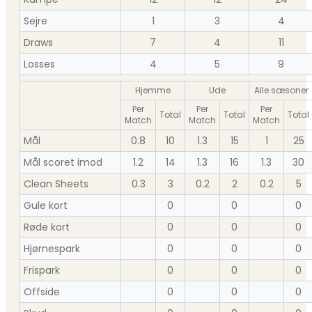
Sejre
1
3
4
Draws
7
4
11
Losses
4
5
9
Hjemme
Ude
Alle sæsoner
Per
Per
Per
Total
Total
Total
Match
Match
Match
Mål
0.8
10
1.3
15
1
25
Mål scoret imod
1.2
14
1.3
16
1.3
30
Clean Sheets
0.3
3
0.2
2
0.2
5
Gule kort
0
0
0
Røde kort
0
0
0
Hjørnespark
0
0
0
Frispark
0
0
0
Offside
0
0
0