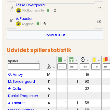
Lasse Overgaard
9
72
1
Midtbanespiller
A. Faester
10
58
1
Angriber
Show full list
Udvidet spillerstatistik
Spiller
O. Amby
M
1
18
M. Bøndergaard
F
1
1
90
G. Callo
A
1
32
Daniel Thøgersen
F
A. Faester
A
1
1
58