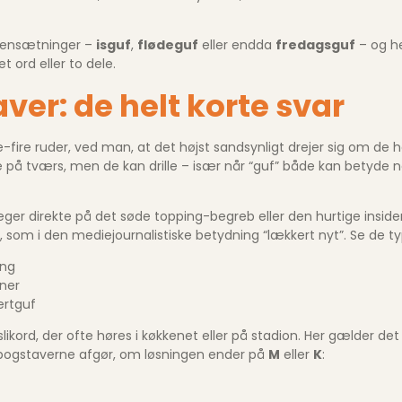
ammensætninger –
isguf
,
flødeguf
eller endda
fredagsguf
– og he
 ord eller to dele.
er: de helt korte svar
re-fire ruder, ved man, at det højst sandsynligt drejer sig om de
e på tværs, men de kan drille – især når “guf” både kan betyde n
peger direkte på det søde topping-begreb eller den hurtige insid
, som i den mediejournalistiske betydning “lækkert nyt”. Se de t
ing
oner
ertguf
 slikord, der ofte høres i køkkenet eller på stadion. Her gælder 
sbogstaverne afgør, om løsningen ender på
M
eller
K
: