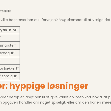
teriale
vilke bogstaver har du i forvejen? Brug skemaet til at vælge det r
ryds-hint
”
urnalister”
ørneguf”
”
for lækkert”
of som guf”
r: hyppige løsninger
ordet netop er langt nok til at give variation, men kort nok til a
pgaven handler om noget spiseligt, eller om den har en mere abs