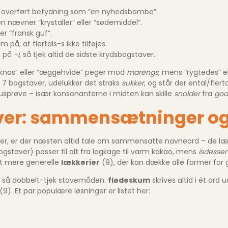
 i overført betydning som “en nyhedsbombe”.
en nævner “krystaller” eller “sødemiddel”.
er “fransk guf”.
å, at flertals-s ikke tilføjes.
r på
-i
, så tjek altid de sidste krydsbogstaver.
t”, “knas” eller “æggehvide” peger mod
marengs
, mens “rygtedes” e
r 7 bogstaver, udelukker det straks
sukker
, og står der ental/fler
sprøve – især konsonanterne i midten kan skille
snolder
fra
god
ver: sammensætninger og
ver, er der næsten altid tale om sammensatte navneord – de læk
gstaver) passer til alt fra lagkage til varm kakao, mens
isdesser
det mere generelle
lækkerier
(9), der kan dække alle former for gu
je, så dobbelt-tjek stavemåden:
flødeskum
skrives altid i ét or
(9). Et par populære løsninger er listet her: