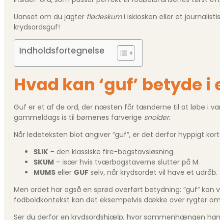
Uanset om du jagter
flødeskum
i iskiosken eller et journalisti
krydsords­guf!
Indholdsfortegnelse
Hvad kan ‘guf’ betyde i 
Guf er et af de ord, der næsten får tænderne til at løbe i va
gammeldags is til børnenes farverige
snolder
.
Når ledeteksten blot angiver “guf”, er det derfor hyppigt k
SLIK
– den klassiske fire-bogstavsløsning.
SKUM
– især hvis tværbogstaverne slutter på M.
MUMS
eller
GUF
selv, når krydsordet vil have et udråb.
Men ordet har også en sprød overført betydning: “guf” kan vær
fodboldkontekst kan det eksempelvis dække over rygter om n
Ser du derfor en krydsordshjælp, hvor sammenhængen handle