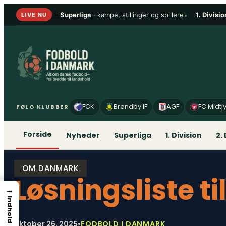
Spring
Superliga
· kampe, stillinger og spillere
•
1. Divisio
LIVE NU
til
indhold
FCK
Brøndby IF
AGF
FC Midtj
FØLG KLUBBER
Forside
Nyheder
Superliga
1. Division
2.
OM DANMARK
Løsningsliste ti
→
Indhold
oktober 26, 2025
•
FODBOLD I DANMARK