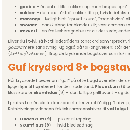
godbid
– én enkelt lille lækker sag, men bruges også
sukker
– det rene råstof; dukker tit op, hvis ledetekst
marengs
– lydligt hint: “sprødt skum”, “æggehvide” ell
snolder
– dansk slang for blandet slik; vær opmærksom p
lækkeri
– en fællesbetegnelse for alt det søde; ende
Bliver du i tvivl, så lyt til ledetrådens tone: ord som “sprød
godbid
mere sandsynlig. Kig også på tal-angivelsen; står de
(
lækkeri/lækkerier
). Brug de krydsende bogstaver som lakmu
Guf krydsord 8+ bogsta
Når krydsordet beder om “guf” på otte bogstaver eller dero
ligger lige til højrebenet for den søde tand.
Flødeskum
(9 bo
klassikere er
skumfidus
(9) – den luftige grillfavorit – og 
I praksis kan én ekstra konsonant eller vokal få dig på afve
Retskrivningsordbogen faktisk sammenskrives til
vaffelguf
Flødeskum (9)
– “pisket til topping”
Skumfidus (9)
– “hvid blød sød sag”