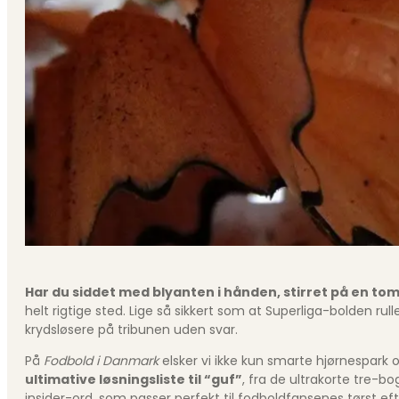
Har du siddet med blyanten i hånden, stirret på en tom
helt rigtige sted. Lige så sikkert som at Superliga-bolden rul
krydsløsere på tribunen uden svar.
På
Fodbold i Danmark
elsker vi ikke kun smarte hjørnespark o
ultimative løsnings­liste til “guf”
, fra de ultra­korte tre
insider-ord, som passer perfekt til fodbold­fansenes tørst efte