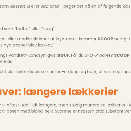
d som
dessert
,
is
eller
sød tand
– peger det på en af følgende klass
 som “fedtet” eller “klæg”.
ports- eller medie­sektioner af kryptoen – kommer
SCOOP
hurtigt 
ens nye træner blev lækket.”
ngs vandret? Sandsynligvis
ISGUF
. Får du
S-O-P
lodret?
SCOOP
rene ad.
obbelttjek stavemåden i en online-ordbog, og husk, at visse opsl
aver: længere lækkerier
r vi oftest ude i lidt længere, men stadig mundrette lækkerier. 
ærk til posen med bland-selv. Svarene er næsten altid substantiv