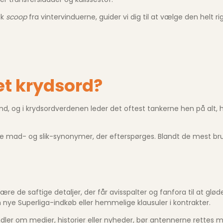
sk
scoop
fra vinter­vinduerne, guider vi dig til at vælge den helt ri
et krydsord?
nd, og i krydsord­verdenen leder det oftest tankerne hen på alt, 
orte mad- og slik-synonymer, der efterspørges. Blandt de mest br
e de saftige detaljer, der får avisspalter og fanfora til at glød
ye Superliga-indkøb eller hemmelige klausuler i kontrakter.
r om medier, historier eller nyheder, bør antennerne rettes mo