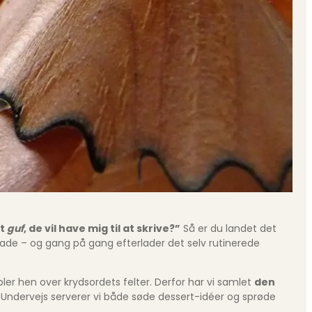
et
guf
, de vil have mig til at skrive?”
Så er du landet det
lade – og gang på gang efterlader det selv rutinerede
bler hen over krydsordets felter. Derfor har vi samlet
den
 Undervejs serverer vi både søde dessert-idéer og sprøde