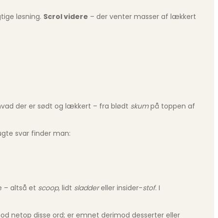
gtige løsning.
Scrol videre
– der venter masser af lækkert
hvad der er sødt og lækkert – fra blødt
skum
på toppen af
ugte svar finder man:
e – altså et
scoop
, lidt
sladder
eller insider-
stof
. I
d netop disse ord; er emnet derimod desserter eller