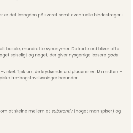
r er det længden på svaret samt eventuelle bindestreger i
 helt basale, mundrette synonymer. De korte ord bliver ofte
oget spiseligt og noget, der giver nysgerrige læsere
gode
er-vinkel. Tjek om de krydsende ord placerer en
U
i midten –
ypiske tre-bogstavsløsninger herunder:
det om at skelne mellem et
substantiv
(noget man spiser) og