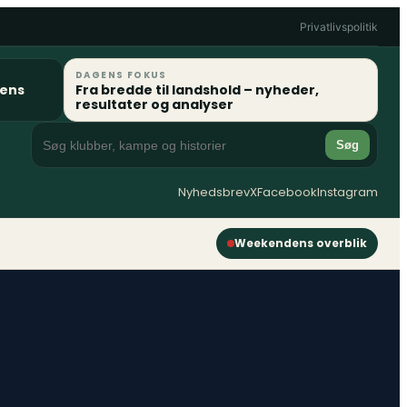
Privatlivspolitik
DAGENS FOKUS
gens
Fra bredde til landshold – nyheder,
resultater og analyser
Søg
Nyhedsbrev
X
Facebook
Instagram
Weekendens overblik