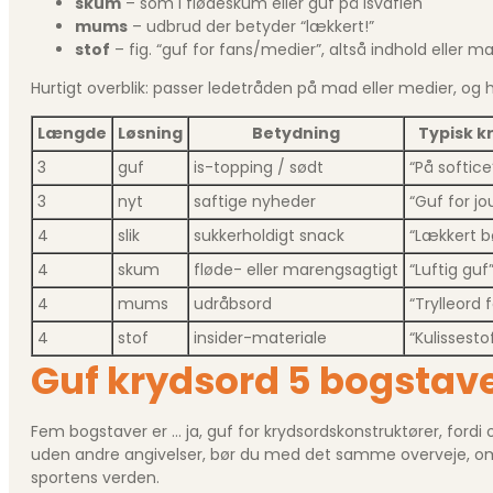
skum
– som i flødeskum eller guf på isvaflen
mums
– udbrud der betyder “lækkert!”
stof
– fig. “guf for fans/medier”, altså indhold eller ma
Hurtigt overblik: passer ledetråden på mad eller medier, og h
Længde
Løsning
Betydning
Typisk k
3
guf
is-topping / sødt
“På softice
3
nyt
saftige nyheder
“Guf for jo
4
slik
sukkerholdigt snack
“Lækkert b
4
skum
fløde- eller marengsagtigt
“Luftig guf
4
mums
udråbsord
“Trylleord 
4
stof
insider-materiale
“Kulissest
Guf krydsord 5 bogstave
Fem bogstaver er … ja, guf for krydsordskonstruktører, fordi 
uden andre angivelser, bør du med det samme overveje, om o
sportens verden.