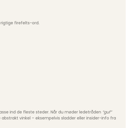
igtige firefelts-ord.
t passe ind de fleste steder. Når du møder ledetråden
“guf”
trakt vinkel – eksempelvis sladder eller insider-info fra