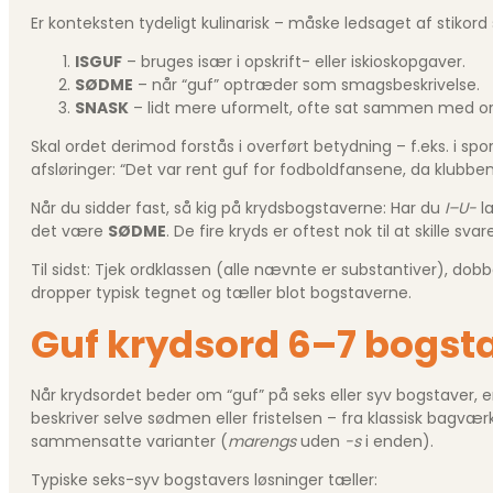
Er konteksten tydeligt kulinarisk – måske ledsaget af stikor
ISGUF
– bruges især i opskrift- eller iskioskopgaver.
SØDME
– når “guf” optræder som smags­beskrivelse.
SNASK
– lidt mere uformelt, ofte sat sammen med ord
Skal ordet derimod forstås i overført betydning – f.eks. i s
afsløringer: “Det var rent guf for fodbold­fansene, da klubb
Når du sidder fast, så kig på krydsbogstaverne: Har du
I–U-
la
det være
SØDME
. De fire kryds er oftest nok til at skille sva
Til sidst: Tjek ordklassen (alle nævnte er substantiver), d
dropper typisk tegnet og tæller blot bogstaverne.
Guf krydsord 6–7 bogst
Når krydsordet beder om “guf” på seks eller syv bogstaver, e
beskriver selve sødmen eller fristelsen – fra klassisk bagv
sammensatte varianter (
marengs
uden
-s
i enden).
Typiske seks-syv bogstavers løsninger tæller: