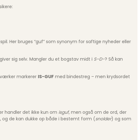
ikere:
i spil. Her bruges “guf” som synonym for saftige nyheder eller
giver sig selv. Mangler du et bogstav midt i
S–D-
? Så kan
agsværker markerer
IS-GUF
med bindestreg – men krydsordet
Her handler det ikke kun om
isguf
, men også om de ord, der
er, og de kan dukke op både i bestemt form (
snolder
) og som