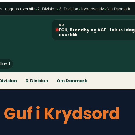
n
· dagens overblik
•
•
•
•
2. Division
3. Division
Nyhedsarkiv
Om Danmark
NU
FCK, Brøndby og AGF i fokus i da
overblik
ylland
 Division
3. Division
Om Danmark
l Guf i Krydsord