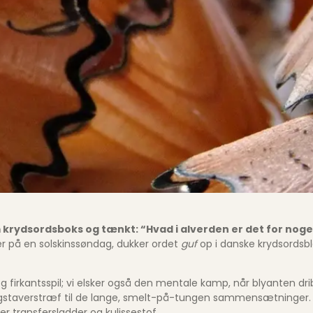
 krydsords­boks og tænkt: “Hvad i alverden er det for nog
ler på en solskins­søndag, dukker ordet
guf
op i danske krydsords­b
g firkants­spil; vi elsker også den mentale kamp, når blyanten dri
-bogstavers­træf til de lange, smelt-på-tungen sammensætninger.
r transfer­sladder og kulisse­stof.