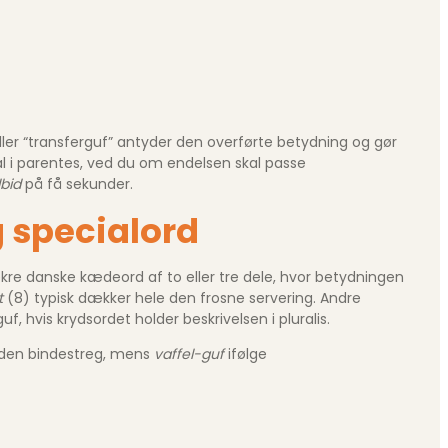
ller “transferguf” antyder den overførte betydning og gør
tal i parentes, ved du om endelsen skal passe
bid
på få sekunder.
 specialord
re danske kædeord af to eller tre dele, hvor betydningen
t
(8) typisk dækker hele den frosne servering. Andre
f, hvis krydsordet holder beskrivelsen i pluralis.
d uden bindestreg, mens
vaffel-guf
ifølge