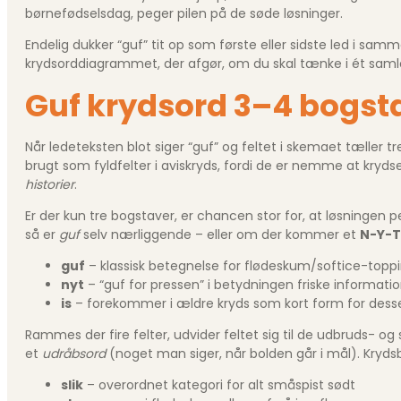
børnefødselsdag, peger pilen på de søde løsninger.
Endelig dukker “guf” tit op som første eller sidste led i s
krydsord­diagrammet, der afgør, om du skal tænke i ét samlet
Guf krydsord 3–4 bogstav
Når ledeteksten blot siger “guf” og feltet i skemaet tæller t
brugt som fyldfelter i aviskryds, fordi de er nemme at kryds
historier
.
Er der kun tre bogstaver, er chancen stor for, at løsningen 
så er
guf
selv nærliggende – eller om der kommer et
N-Y-T
guf
– klassisk betegnelse for flødeskum/softice-topp
nyt
– “guf for pressen” i betydningen friske informati
is
– forekommer i ældre kryds som kort form for dess
Rammes der fire felter, udvider feltet sig til de udbruds- og
et
udråbsord
(noget man siger, når bolden går i mål). Kryd
slik
– overordnet kategori for alt småspist sødt