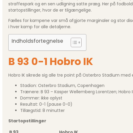
straffespark og en sen udligning satte præg. Her på fodboldid
startopstillinger, hvor de er tilgængelige.
Fælles for kampene var små afgjorte marginaler og stor disci
i hver kamp for alle detaljerne.
Indholdsfortegnelse
B 93 0-1 Hobro IK
Hobro IK sikrede sig alle tre point på Osterbro Stadium med en
Stadion: Osterbro Stadium, Copenhagen
Trænere: B 93 – Kasper Wellemberg Lorentzen; Hobro I
Dommer: ikke oplyst
Resultat: 0-1 (pause 0-0)
Tillægstid: 8 minutter
Startopstillinger
B 93
Hobro IK