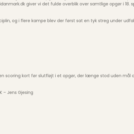
anmark.dk giver vi det fulde overblik over samtlige opgør i 18. sp
plin, og i flere kampe blev der først sat en tyk streg under udf
 scoring kort før slutfløjt i et opgør, der længe stod uden mål og
K – Jens Gjesing