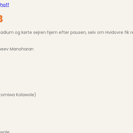
ghoff
B
adium og kørte sejren hjem efter pausen, selv om Hvidovre fik r
ncheev Manoharan
watomiwa Kolawole)
awole