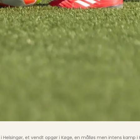
i Helsingør, et vendt opgør i Køge, en målløs men intens kamp i 