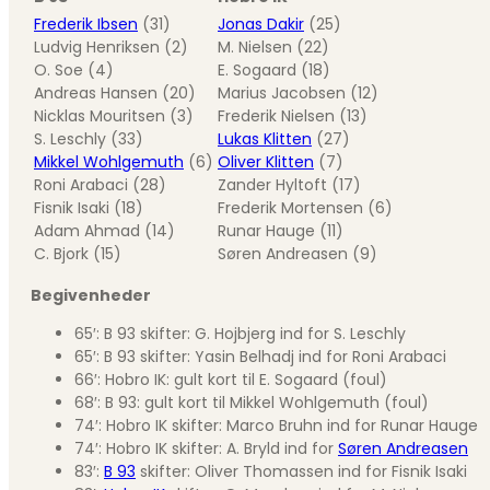
Frederik Ibsen
(31)
Jonas Dakir
(25)
Ludvig Henriksen (2)
M. Nielsen (22)
O. Soe (4)
E. Sogaard (18)
Andreas Hansen (20)
Marius Jacobsen (12)
Nicklas Mouritsen (3)
Frederik Nielsen (13)
S. Leschly (33)
Lukas Klitten
(27)
Mikkel Wohlgemuth
(6)
Oliver Klitten
(7)
Roni Arabaci (28)
Zander Hyltoft (17)
Fisnik Isaki (18)
Frederik Mortensen (6)
Adam Ahmad (14)
Runar Hauge (11)
C. Bjork (15)
Søren Andreasen (9)
Begivenheder
65′: B 93 skifter: G. Hojbjerg ind for S. Leschly
65′: B 93 skifter: Yasin Belhadj ind for Roni Arabaci
66′: Hobro IK: gult kort til E. Sogaard (foul)
68′: B 93: gult kort til Mikkel Wohlgemuth (foul)
74′: Hobro IK skifter: Marco Bruhn ind for Runar Hauge
74′: Hobro IK skifter: A. Bryld ind for
Søren Andreasen
83′:
B 93
skifter: Oliver Thomassen ind for Fisnik Isaki