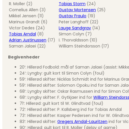
R. Moller (2)
Tobias Storm
(24)
Cornelius Allen (3)
Gustav Mortensen
(25)
Mikkel Jensen (11)
Gustav Fraulo
(19)
Marinus Grandt (6)
Peter Langhoff (22)
Victor Dedes (24)
Lauge Sandgrav
(14)
Tobias Arndal
(8)
Simon Colyn (7)
Adrian Justinussen
(17)
I. Thorvaldsson (10)
Saman Jalaei (22)
William Steindorsson (17)
Begivenheder
20′: Hillerød Fodbold: mål af Saman Jalaei (assist: Mikk
24′: Lyngby: gult kort til Simon Colyn (foul)
59′: Hillerød skifter: Nicklas Schmidt ind for Marinus Gr
59′: Hillerød skifter: Solomon Opoku ind for Saman Jala
68′: Lyngby skifter: Oskar Rasmussen ind for Simon Co
68′: Lyngby skifter: F. Gytkjaer ind for
William Steindors
71′: Hillerød: gult kort til W. Glindtvad (foul)
72′: Hillerød skifter: P. Kallsberg ind for Tobias Arndal
73′: Hillerød skifter: Kasper Pedersen ind for W. Glindtv
83′: Hillerød skifter:
Gregers Arndal-Lauritzen
ind for Vi
90′: Hillerød: gult kort til R. Moller (delay of game)