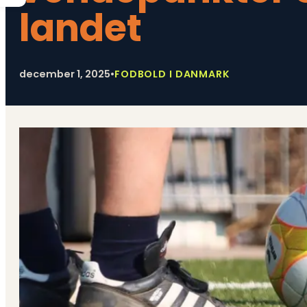
landet
december 1, 2025
•
FODBOLD I DANMARK