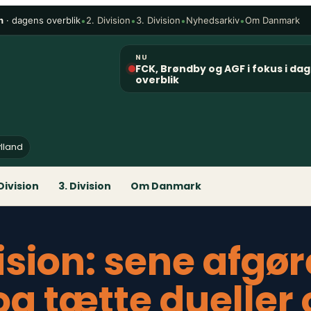
n
· dagens overblik
•
•
•
•
2. Division
3. Division
Nyhedsarkiv
Om Danmark
NU
FCK, Brøndby og AGF i fokus i da
overblik
ylland
 Division
3. Division
Om Danmark
vision: sene afgør
g tætte dueller 