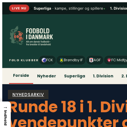
Spring
Superliga
· kampe, stillinger og spillere
•
1. Divisio
LIVE NU
til
indhold
FCK
Brøndby IF
AGF
FC Midtj
FØLG KLUBBER
Forside
Nyheder
Superliga
1. Division
2.
NYHEDSARKIV
Runde 18 i 1. Di
→
Indhold
vendepunkter o