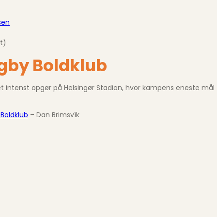
sen
t)
ngby Boldklub
i et intenst opgør på Helsingør Stadion, hvor kampens eneste mål f
Boldklub
– Dan Brimsvík