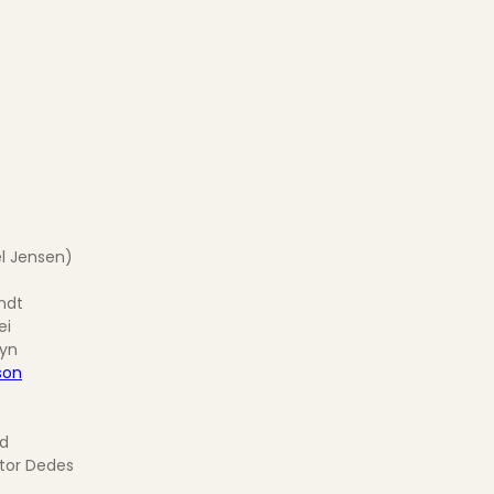
el Jensen)
andt
ei
lyn
son
ad
ctor Dedes