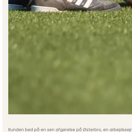
Runden bød på en sen afgørelse på Østerbro, en arbejdssejr 