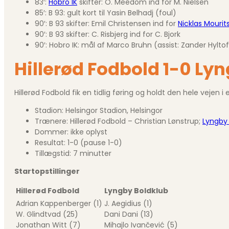
83′:
Hobro IK
skifter: O. Meedom ind for M. Nielsen
85′: B 93: gult kort til Yasin Belhadj (foul)
90′: B 93 skifter: Emil Christensen ind for
Nicklas Mourit
90′: B 93 skifter: C. Risbjerg ind for C. Bjork
90′: Hobro IK: mål af Marco Bruhn (assist: Zander Hyltof
Hillerød Fodbold 1-0 Ly
Hillerød Fodbold fik en tidlig føring og holdt den hele vejen 
Stadion: Helsingor Stadion, Helsingor
Trænere: Hillerød Fodbold – Christian Lønstrup;
Lyngby 
Dommer: ikke oplyst
Resultat: 1-0 (pause 1-0)
Tillægstid: 7 minutter
Startopstillinger
Hillerød Fodbold
Lyngby Boldklub
Adrian Kappenberger (1)
J. Aegidius (1)
W. Glindtvad (25)
Dani Dani (13)
Jonathan Witt (7)
Mihajlo Ivančević (5)