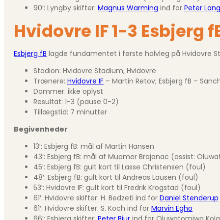
90′: Lyngby skifter:
Magnus Warming
ind for
Peter Lan
Hvidovre IF 1-3 Esbjerg f
Esbjerg fB
lagde fundamentet i første halvleg på Hvidovre St
Stadion: Hvidovre Stadium, Hvidovre
Trænere:
Hvidovre IF
– Martin Retov; Esbjerg fB – Sa
Dommer: ikke oplyst
Resultat: 1-3 (pause 0-2)
Tillægstid: 7 minutter
Begivenheder
13′: Esbjerg fB: mål af Martin Hansen
43′: Esbjerg fB: mål af Muamer Brajanac (assist: Olu
45′: Esbjerg fB: gult kort til Lasse Christensen (foul)
48′: Esbjerg fB: gult kort til Andreas Lausen (foul)
53′: Hvidovre IF: gult kort til Fredrik Krogstad (foul)
61′: Hvidovre skifter: H. Bedzeti ind for
Daniel Stenderup
61′: Hvidovre skifter: S. Koch ind for
Marvin Egho
66′: Esbjerg skifter:
Peter Bjur
ind for Oluwatomiwa Kol