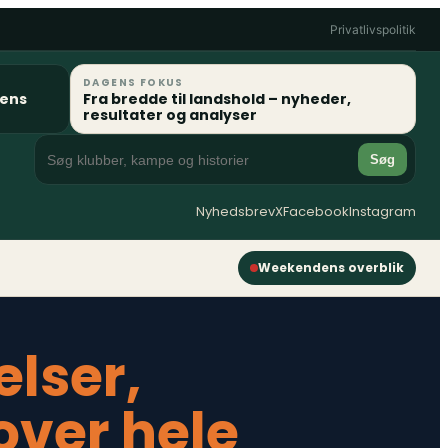
Privatlivspolitik
DAGENS FOKUS
gens
Fra bredde til landshold – nyheder,
resultater og analyser
Søg
Nyhedsbrev
X
Facebook
Instagram
Weekendens overblik
elser,
over hele