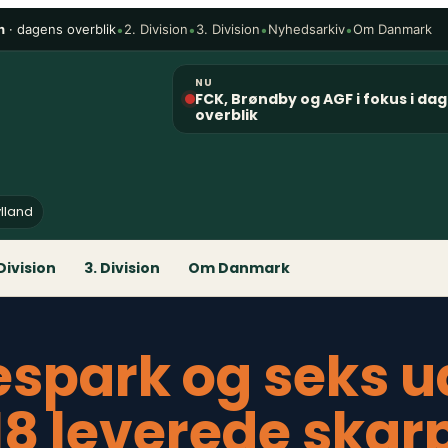
n
· dagens overblik
•
•
•
•
2. Division
3. Division
Nyhedsarkiv
Om Danmark
NU
FCK, Brøndby og AGF i fokus i da
overblik
ylland
 Division
3. Division
Om Danmark
espark og seks u
18 leverede skar