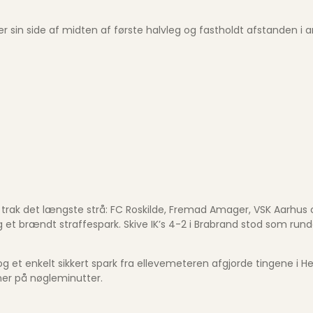
er sin side af midten af første halvleg og fastholdt afstanden i 
trak det længste strå: FC Roskilde, Fremad Amager, VSK Aarhus
g et brændt straffespark. Skive IK’s 4-2 i Brabrand stod som ru
og et enkelt sikkert spark fra ellevemeteren afgjorde tingene i H
ner på nøgleminutter.