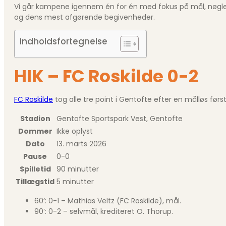
Vi går kampene igennem én for én med fokus på mål, nøgleøje
og dens mest afgørende begivenheder.
Indholdsfortegnelse
HIK – FC Roskilde 0-2
FC Roskilde
tog alle tre point i Gentofte efter en målløs før
Stadion
Gentofte Sportspark Vest, Gentofte
Dommer
Ikke oplyst
Dato
13. marts 2026
Pause
0-0
Spilletid
90 minutter
Tillægstid
5 minutter
60’: 0-1 – Mathias Veltz (FC Roskilde), mål.
90’: 0-2 – selvmål, krediteret O. Thorup.