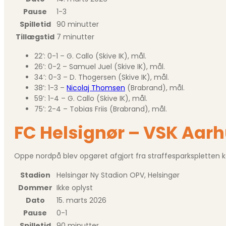
Pause
1-3
Spilletid
90 minutter
Tillægstid
7 minutter
22’: 0-1 – G. Callo (Skive IK), mål.
26’: 0-2 – Samuel Juel (Skive IK), mål.
34’: 0-3 – D. Thogersen (Skive IK), mål.
38’: 1-3 –
Nicolaj Thomsen
(Brabrand), mål.
59’: 1-4 – G. Callo (Skive IK), mål.
75’: 2-4 – Tobias Friis (Brabrand), mål.
FC Helsignør – VSK Aarh
Oppe nordpå blev opgøret afgjort fra straffesparkspletten ko
Stadion
Helsingør Ny Stadion OPV, Helsingør
Dommer
Ikke oplyst
Dato
15. marts 2026
Pause
0-1
Spilletid
90 minutter