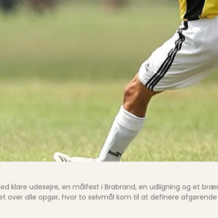
 klare udesejre, en målfest i Brabrand, en udligning og et bræn
et over alle opgør, hvor to selvmål kom til at definere afgørend