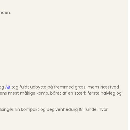
anden.
 og
AB
tog fuldt udbytte på fremmed græs, mens Næstved
ndens mest målrige kamp, båret af en stærk første halvleg og
elsingør. En kompakt og begivenhedsrig 18. runde, hvor