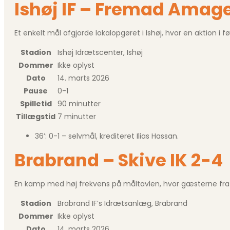
Ishøj IF – Fremad Amage
Et enkelt mål afgjorde lokalopgøret i Ishøj, hvor en aktion i f
Stadion
Ishøj Idrætscenter, Ishøj
Dommer
Ikke oplyst
Dato
14. marts 2026
Pause
0-1
Spilletid
90 minutter
Tillægstid
7 minutter
36’: 0-1 – selvmål, krediteret Ilias Hassan.
Brabrand – Skive IK 2-4
En kamp med høj frekvens på måltavlen, hvor gæsterne fr
Stadion
Brabrand IF’s Idrætsanlæg, Brabrand
Dommer
Ikke oplyst
Dato
14. marts 2026