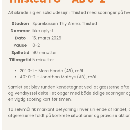
AB sikrede sig en solid udesejr i Thisted med scoringer på hv
Stadion
Sparekassen Thy Arena, Thisted
Dommer
Ikke oplyst
Dato
15. marts 2026
Pause
0-2
Spilletid
90 minutter
Tillægstid
5 minutter
20’: 0-1 – Marc Hende (AB), mål.
40’: 0-2 – Jonathan Mathys (AB), mål.
Samlet set blev runden kendetegnet ved, at gæsterne ofte 
og Vendsyssel delte i et opgør med både tidlige scoringer o
en vigtig scoring kort før timen.
To selvmål fik markant betydning i hver sin ende af landet, 
afgørelserne faldt på konkrete situationer og præcise aktio