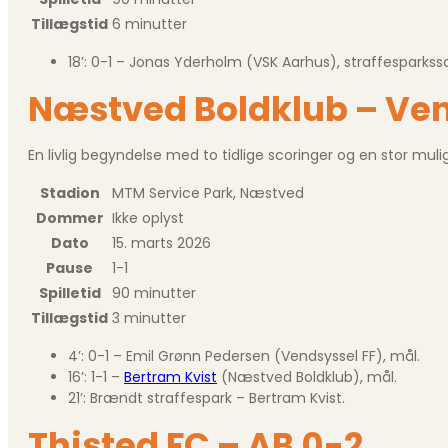
Tillægstid
6 minutter
18’: 0-1 – Jonas Yderholm (VSK Aarhus), straffesparkss
Næstved Boldklub – Vend
En livlig begyndelse med to tidlige scoringer og en stor m
Stadion
MTM Service Park, Næstved
Dommer
Ikke oplyst
Dato
15. marts 2026
Pause
1-1
Spilletid
90 minutter
Tillægstid
3 minutter
4’: 0-1 – Emil Grønn Pedersen (Vendsyssel FF), mål.
16’: 1-1 –
Bertram Kvist
(Næstved Boldklub), mål.
21’: Brændt straffespark – Bertram Kvist.
Thisted FC – AB 0-2