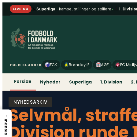
Spring
Superliga
· kampe, stillinger og spillere
•
1. Divisio
LIVE NU
til
indhold
FCK
Brøndby IF
AGF
FC Midtj
FØLG KLUBBER
Forside
Nyheder
Superliga
1. Division
2.
NYHEDSARKIV
Selvmål, straff
→
Indhold
Division runde 