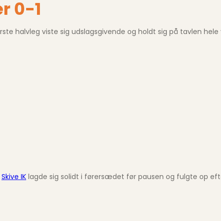
r 0-1
ørste halvleg viste sig udslagsgivende og holdt sig på tavlen hele 
a
Skive IK
lagde sig solidt i førersædet før pausen og fulgte op e