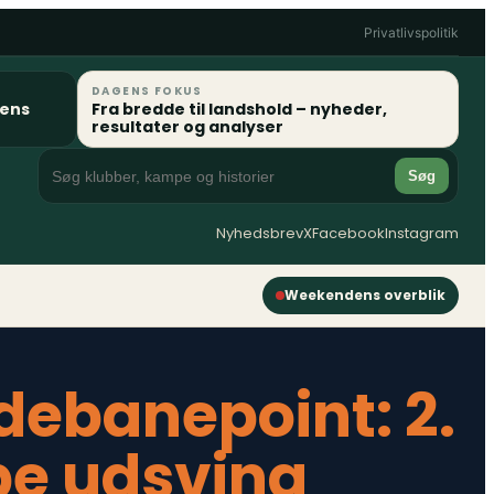
Privatlivspolitik
DAGENS FOKUS
gens
Fra bredde til landshold – nyheder,
resultater og analyser
Søg
Nyhedsbrev
X
Facebook
Instagram
Weekendens overblik
debanepoint: 2.
pe udsving