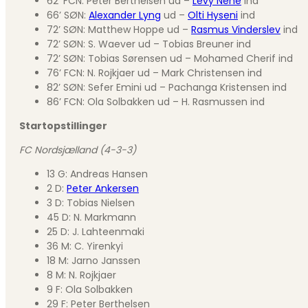
62’ FCN: Peter Berthelsen ud –
Levy Nene
ind
66’ SØN:
Alexander Lyng
ud –
Olti Hyseni
ind
72’ SØN: Matthew Hoppe ud –
Rasmus Vinderslev
ind
72’ SØN: S. Waever ud – Tobias Breuner ind
72’ SØN: Tobias Sørensen ud – Mohamed Cherif ind
76’ FCN: N. Rojkjaer ud – Mark Christensen ind
82’ SØN: Sefer Emini ud – Pachanga Kristensen ind
86’ FCN: Ola Solbakken ud – H. Rasmussen ind
Startopstillinger
FC Nordsjælland (4-3-3)
13 G: Andreas Hansen
2 D:
Peter Ankersen
3 D: Tobias Nielsen
45 D: N. Markmann
25 D: J. Lahteenmaki
36 M: C. Yirenkyi
18 M: Jarno Janssen
8 M: N. Rojkjaer
9 F: Ola Solbakken
29 F: Peter Berthelsen