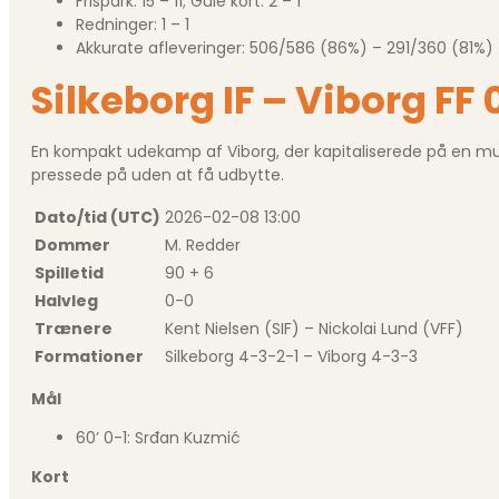
Frispark: 15 – 11; Gule kort: 2 – 1
Redninger: 1 – 1
Akkurate afleveringer: 506/586 (86%) – 291/360 (81%)
Silkeborg IF – Viborg FF 
En kompakt udekamp af Viborg, der kapitaliserede på en mul
pressede på uden at få udbytte.
Dato/tid (UTC)
2026-02-08 13:00
Dommer
M. Redder
Spilletid
90 + 6
Halvleg
0-0
Trænere
Kent Nielsen (SIF) – Nickolai Lund (VFF)
Formationer
Silkeborg 4-3-2-1 – Viborg 4-3-3
Mål
60’ 0-1: Srđan Kuzmić
Kort