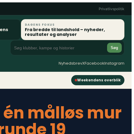
Privatlivspolitik
DAGENS FOKUS
gens
Fra bredde til landshold – nyheder,
resultater og analyser
Søg
Nyhedsbrev
X
Facebook
Instagram
Weekendens overblik
g én målløs mur
 runde 19