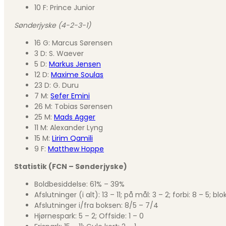
10 F: Prince Junior
Sønderjyske (4-2-3-1)
16 G: Marcus Sørensen
3 D: S. Waever
5 D:
Markus Jensen
12 D:
Maxime Soulas
23 D: G. Duru
7 M:
Sefer Emini
26 M: Tobias Sørensen
25 M:
Mads Agger
11 M: Alexander Lyng
15 M:
Lirim Qamili
9 F:
Matthew Hoppe
Statistik (FCN – Sønderjyske)
Boldbesiddelse: 61% – 39%
Afslutninger (i alt): 13 – 11; på mål: 3 – 2; forbi: 8 – 5; bl
Afslutninger i/fra boksen: 8/5 – 7/4
Hjørnespark: 5 – 2; Offside: 1 – 0