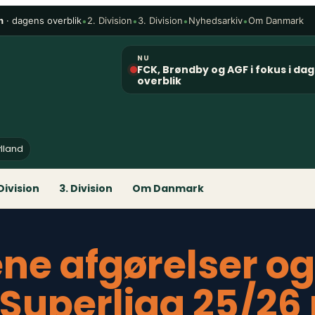
n
· dagens overblik
•
•
•
•
2. Division
3. Division
Nyhedsarkiv
Om Danmark
NU
FCK, Brøndby og AGF i fokus i da
overblik
ylland
 Division
3. Division
Om Danmark
ene afgørelser o
 Superliga 25/26