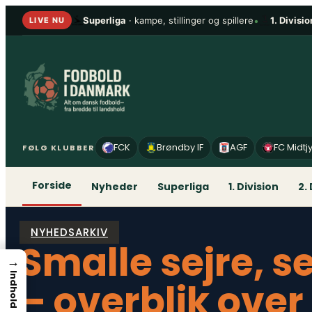
Spring
Superliga
· kampe, stillinger og spillere
•
1. Divisio
LIVE NU
til
indhold
FCK
Brøndby IF
AGF
FC Midtj
FØLG KLUBBER
Forside
Nyheder
Superliga
1. Division
2.
NYHEDSARKIV
Smalle sejre, s
→
Indhold
– overblik over