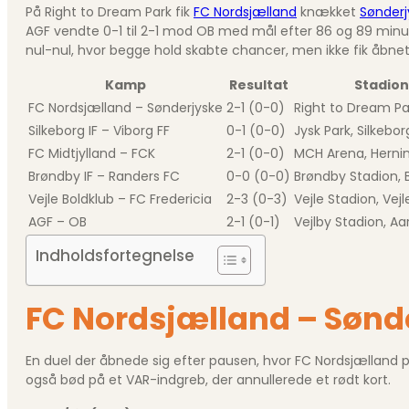
På Right to Dream Park fik
FC Nordsjælland
knækket
Sønderj
AGF vendte 0-1 til 2-1 mod OB med mål efter 86 og 89 minutt
nul-nul, hvor begge hold skabte chancer, men ikke fik åbne
Kamp
Resultat
Stadion
FC Nordsjælland – Sønderjyske
2-1 (0-0)
Right to Dream Pa
Silkeborg IF – Viborg FF
0-1 (0-0)
Jysk Park, Silkebor
FC Midtjylland – FCK
2-1 (0-0)
MCH Arena, Herni
Brøndby IF – Randers FC
0-0 (0-0)
Brøndby Stadion,
Vejle Boldklub – FC Fredericia
2-3 (0-3)
Vejle Stadion, Vejl
AGF – OB
2-1 (0-1)
Vejlby Stadion, Aa
Indholdsfortegnelse
FC Nordsjælland – Sønde
En duel der åbnede sig efter pausen, hvor FC Nordsjælland på
også bød på et VAR-indgreb, der annullerede et rødt kort.