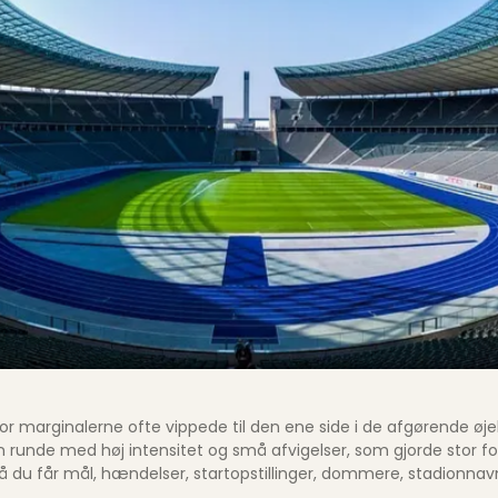
marginalerne ofte vippede til den ene side i de afgørende øjebli
unde med høj intensitet og små afvigelser, som gjorde stor for
du får mål, hændelser, startopstillinger, dommere, stadionnavne