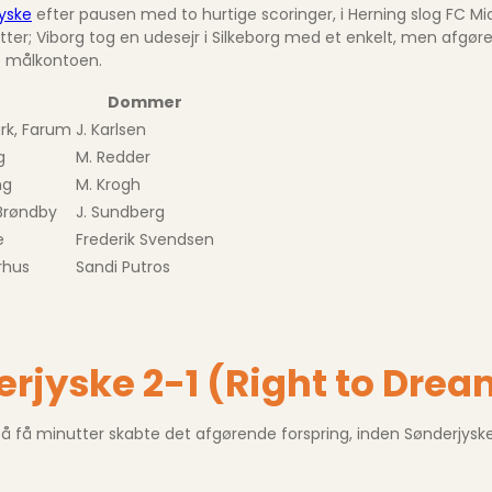
yske
efter pausen med to hurtige scoringer, i Herning slog FC Mid
er; Viborg tog en udesejr i Silkeborg med et enkelt, men afgøre
t målkontoen.
Dommer
rk, Farum
J. Karlsen
g
M. Redder
ng
M. Krogh
 Brøndby
J. Sundberg
e
Frederik Svendsen
rhus
Sandi Putros
rjyske 2-1 (Right to Drea
 få minutter skabte det afgørende forspring, inden Sønderjyske f