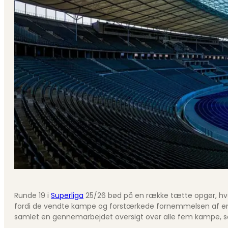
Runde 19 i
Superliga
25/26 bød på en række tætte opgør, hvor 
fordi de vendte kampe og forstærkede fornemmelsen af en r
samlet en gennemarbejdet oversigt over alle fem kampe, så 