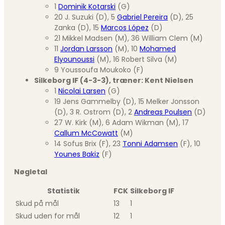
1
Dominik Kotarski
(G)
20 J. Suzuki (D), 5
Gabriel Pereira
(D), 25
Zanka (D), 15
Marcos López
(D)
21 Mikkel Madsen (M), 36 William Clem (M)
11
Jordan Larsson
(M), 10
Mohamed
Elyounoussi
(M), 16 Robert Silva (M)
9 Youssoufa Moukoko (F)
Silkeborg IF (4-3-3), træner: Kent Nielsen
1
Nicolai Larsen
(G)
19 Jens Gammelby (D), 15 Melker Jonsson
(D), 3 R. Ostrom (D), 2
Andreas Poulsen
(D)
27 W. Kirk (M), 6 Adam Wikman (M), 17
Callum McCowatt
(M)
14 Sofus Brix (F), 23
Tonni Adamsen
(F), 10
Younes Bakiz
(F)
Nøgletal
Statistik
FCK
Silkeborg IF
Skud på mål
13
1
Skud uden for mål
12
1