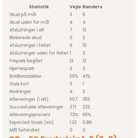
Statistik
Vejle
Randers
Skud på mål
3
6
Skud uden for mål
4
4
Afslutninger i alt
7
13
Blokerede skud
0
3
Afslutninger i feltet
6
10
Afslutninger uden for feltet
1
3
Frispark begået
13
12
Hjørnespark
3
3
Boldbesiddelse
59%
41%
Gule kort
3
1
Redninger
4
2
Afleveringer (i alt)
507
355
Succesfulde afleveringer
371
232
Afleveringsprocent
73%
65%
Expected Goals (xG)
1.32
0.88
Mål forhindret
0
0