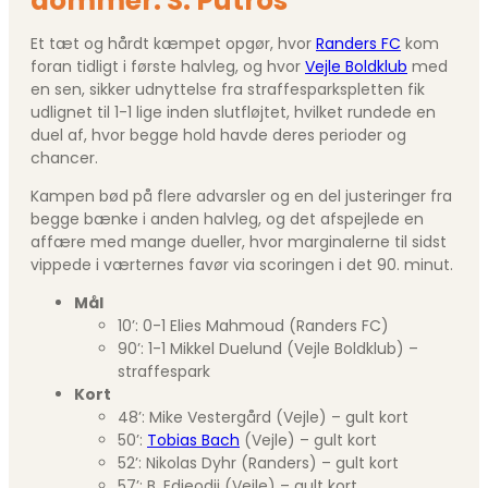
dommer: S. Putros
Et tæt og hårdt kæmpet opgør, hvor
Randers FC
kom
foran tidligt i første halvleg, og hvor
Vejle Boldklub
med
en sen, sikker udnyttelse fra straffesparkspletten fik
udlignet til 1-1 lige inden slutfløjtet, hvilket rundede en
duel af, hvor begge hold havde deres perioder og
chancer.
Kampen bød på flere advarsler og en del justeringer fra
begge bænke i anden halvleg, og det afspejlede en
affære med mange dueller, hvor marginalerne til sidst
vippede i værternes favør via scoringen i det 90. minut.
Mål
10’: 0-1 Elies Mahmoud (Randers FC)
90’: 1-1 Mikkel Duelund (Vejle Boldklub) –
straffespark
Kort
48’: Mike Vestergård (Vejle) – gult kort
50’:
Tobias Bach
(Vejle) – gult kort
52’: Nikolas Dyhr (Randers) – gult kort
57’: B. Edjeodji (Vejle) – gult kort