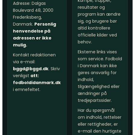
kampe, trupper,
Adresse: Dalgas
resultater og
Boulevard 48, 2000
program kan ændre
Frederiksberg,
sig, og brugere bør
Danmark.
Personlig
altid kontrollere
henvendelse på
officielle kilder ved
adressen er ikke
behov.
mulig.
Eksterne links vises
Kontakt redaktionen
som service. Fodbold
via e-mail:
i Danmark kan ikke
bggd@bggd.dk
. Skriv
gøres ansvarlig for
venligst
att:
indhold,
fodboldidanmark.dk
tilgængelighed eller
i emnefeltet.
ændringer på
tredjepartssider.
Har du spørgsmål
om indhold, rettelser
eller rettigheder, er
e-mail den hurtigste