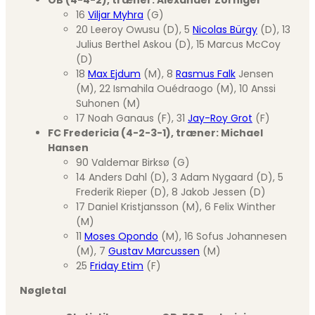
OB (4-4-2), træner: Alexander Zorniger
16
Viljar Myhra
(G)
20 Leeroy Owusu (D), 5
Nicolas Bürgy
(D), 13
Julius Berthel Askou (D), 15 Marcus McCoy
(D)
18
Max Ejdum
(M), 8
Rasmus Falk
Jensen
(M), 22 Ismahila Ouédraogo (M), 10 Anssi
Suhonen (M)
17 Noah Ganaus (F), 31
Jay-Roy Grot
(F)
FC Fredericia (4-2-3-1), træner: Michael
Hansen
90 Valdemar Birksø (G)
14 Anders Dahl (D), 3 Adam Nygaard (D), 5
Frederik Rieper (D), 8 Jakob Jessen (D)
17 Daniel Kristjansson (M), 6 Felix Winther
(M)
11
Moses Opondo
(M), 16 Sofus Johannesen
(M), 7
Gustav Marcussen
(M)
25
Friday Etim
(F)
Nøgletal