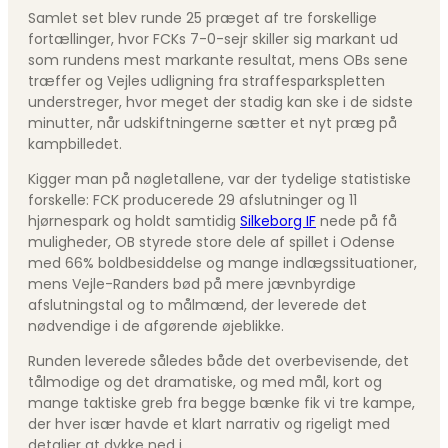
Samlet set blev runde 25 præget af tre forskellige
fortællinger, hvor FCKs 7-0-sejr skiller sig markant ud
som rundens mest markante resultat, mens OBs sene
træffer og Vejles udligning fra straffesparkspletten
understreger, hvor meget der stadig kan ske i de sidste
minutter, når udskiftningerne sætter et nyt præg på
kampbilledet.
Kigger man på nøgletallene, var der tydelige statistiske
forskelle: FCK producerede 29 afslutninger og 11
hjørnespark og holdt samtidig
Silkeborg IF
nede på få
muligheder, OB styrede store dele af spillet i Odense
med 66% boldbesiddelse og mange indlægssituationer,
mens Vejle-Randers bød på mere jævnbyrdige
afslutningstal og to målmænd, der leverede det
nødvendige i de afgørende øjeblikke.
Runden leverede således både det overbevisende, det
tålmodige og det dramatiske, og med mål, kort og
mange taktiske greb fra begge bænke fik vi tre kampe,
der hver især havde et klart narrativ og rigeligt med
detaljer at dykke ned i.