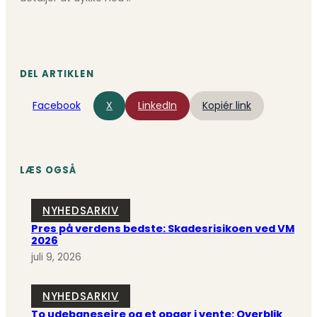
DEL ARTIKLEN
Facebook
X
LinkedIn
Kopiér link
LÆS OGSÅ
NYHEDSARKIV
Pres på verdens bedste: Skadesrisikoen ved VM
2026
juli 9, 2026
NYHEDSARKIV
To udebanesejre og et opgør i vente: Overblik