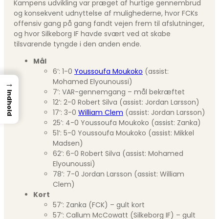
Kampens udvikling var præget af hurtige gennembrud
og konsekvent udnyttelse af mulighederne, hvor FCKs
offensiv gang på gang fandt vejen frem til afslutninger,
og hvor Silkeborg IF havde svært ved at skabe
tilsvarende tyngde i den anden ende.
Mål
6’: 1-0
Youssoufa Moukoko
(assist:
Mohamed Elyounoussi)
→
7’: VAR-gennemgang – mål bekræftet
Indhold
12’: 2-0 Robert Silva (assist: Jordan Larsson)
17’: 3-0
William Clem
(assist: Jordan Larsson)
25’: 4-0 Youssoufa Moukoko (assist: Zanka)
51’: 5-0 Youssoufa Moukoko (assist: Mikkel
Madsen)
62’: 6-0 Robert Silva (assist: Mohamed
Elyounoussi)
78’: 7-0 Jordan Larsson (assist: William
Clem)
Kort
57’: Zanka (FCK) – gult kort
57’: Callum McCowatt (Silkeborg IF) – gult