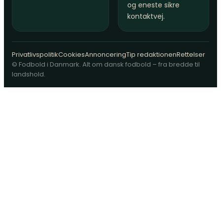
og eneste sikre
kontaktvej.
Privatlivspolitik
Cookies
Annoncering
Tip redaktionen
Rettelser
© Fodbold i Danmark. Alt om dansk fodbold – fra bredde til
landshold.