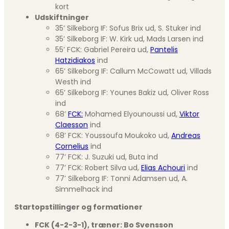
kort
Udskiftninger
35’ Silkeborg IF: Sofus Brix ud, S. Stuker ind
35’ Silkeborg IF: W. Kirk ud, Mads Larsen ind
55’ FCK: Gabriel Pereira ud,
Pantelis
Hatzidiakos
ind
65’ Silkeborg IF: Callum McCowatt ud, Villads
Westh ind
65’ Silkeborg IF: Younes Bakiz ud, Oliver Ross
ind
68’
FCK:
Mohamed Elyounoussi ud,
Viktor
Claesson
ind
68’ FCK: Youssoufa Moukoko ud,
Andreas
Cornelius
ind
77’ FCK: J. Suzuki ud, Buta ind
77’ FCK: Robert Silva ud,
Elias Achouri
ind
77’ Silkeborg IF: Tonni Adamsen ud, A.
Simmelhack ind
Startopstillinger og formationer
FCK (4-2-3-1), træner: Bo Svensson