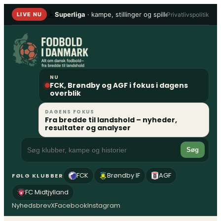
Spring
Superliga
· kampe, stillinger og spillere
•
1. Division
Privatlivspolitik
LIVE NU
til
indhold
NU
FCK, Brøndby og AGF i fokus i dagens
overblik
DAGENS FOKUS
Fra bredde til landshold – nyheder,
resultater og analyser
Søg
FCK
Brøndby IF
AGF
FØLG KLUBBER
FC Midtjylland
Nyhedsbrev
X
Facebook
Instagram