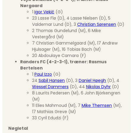
Nørgaard
1
Igor Vekić
(G)
23 Lasse Flø (D), 4 Lasse Nielsen (D), 5
Valdemar Lund (D), 3
Christian Sørensen
(D)
2 Thomas Gundelund (M), 6 Mike
Vestergård (M)
7 Christian Gammelgaard (M), 17 Andrew
Hjulsager (M), 16 Tobias Bach (M)
20 Abdoulaye Camara (F)
Randers FC (4-2-3-1), træner: Rasmus
Bertelsen
1
Paul Izzo
(G)
24
Sabil Hansen
(D), 3
Daniel Høegh
(D), 4
Wessel Dammers
(D), 44
Nikolas Dyhr
(D)
8 Laurits Pedersen (M), 6 John Björkengren
(M)
11 Elies Mahmoud (M), 7
Mike Themsen
(M),
17 Mathias Greve (M)
33 Cyril Edudzi (F)
Nøgletal