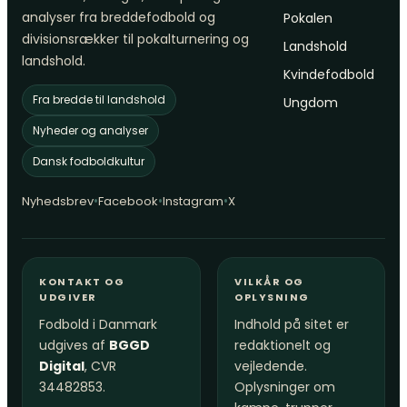
analyser fra breddefodbold og
Pokalen
divisionsrækker til pokalturnering og
Landshold
landshold.
Kvindefodbold
Fra bredde til landshold
Ungdom
Nyheder og analyser
Dansk fodboldkultur
•
•
•
Nyhedsbrev
Facebook
Instagram
X
KONTAKT OG
VILKÅR OG
UDGIVER
OPLYSNING
Fodbold i Danmark
Indhold på sitet er
udgives af
BGGD
redaktionelt og
Digital
, CVR
vejledende.
34482853.
Oplysninger om