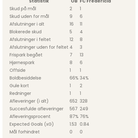
Statistik
OB
FC Fredericia
Skud på mål
2
1
Skud uden for mål
9
6
Afslutninger i alt
16
11
Blokerede skud
5
4
Afslutninger i feltet
12
8
Afslutninger uden for feltet
4
3
Frispark begået
7
13
Hjørnespark
8
6
Offside
1
1
Boldbesiddelse
66%
34%
Gule kort
1
2
Redninger
1
1
Afleveringer (i alt)
652
328
Succesfulde afleveringer
567
249
Afleveringsprocent
87%
76%
Expected Goals (xG)
1.53
0.84
Mål forhindret
0
0