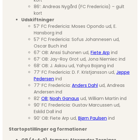
kort
86’: Andreas Nygård (FC Fredericia) – gult
kort
Udskiftninger
57’ FC Fredericia: Moses Opondo ud, E.
Hansborg ind
57’ FC Fredericia: Sofus Johannesen ud,
Oscar Buch ind
67’ OB: Anssi Suhonen ud,
Fiete Arp
ind
67’ OB: Jay-Roy Grot ud, Jona Niemiec ind
68’ OB: J. Askou ud, Yahya Bojang ind
77’ FC Fredericia: D. F. Kristjansson ud,
Jeppe
Pedersen
ind
77’ FC Fredericia:
Anders Dahl
ud, Andreas
Andersen ind
82’
OB:
Noah Ganaus
ud, William Martin ind
90’ FC Fredericia: Gustav Marcussen ud,
Eskild Dall ind
90’ OB: Fiete Arp ud,
Bjørn Paulsen
ind
Startopstillinger og formationer