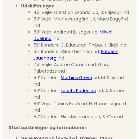
Udskiftninger
46’ Vejle: Christian Grøndal ud, B. Edjeodji ind
60’ Vejle: Mike Vestergård ud, Mads Enggård
ind
60’ Vejle: Andrew Hjulsager ud,
Mikkel
Duelund
ind
65’ Randers: C. Edudzi ud, Thibault Klidjé ind
65’ Randers: Mike Themsen ud,
Frederik
Lauenborg
ind
74’ Vejle: Adama Camara ud, Giorgi
Tabatadze ind
80’ Randers:
Mathias Greve
ud, M. Sjolstad
ind
80’ Randers:
Laurits Pedersen
ud, A. Romer
ind
86’ Vejle: Tobias Bach ud, N. Gammelgaard
ind
87’ Randers: Elies Mahmoud ud, B. Orn ind
Startopstillinger og formationer
Vejle Boldklub (4-2-3-1), træner: Claus