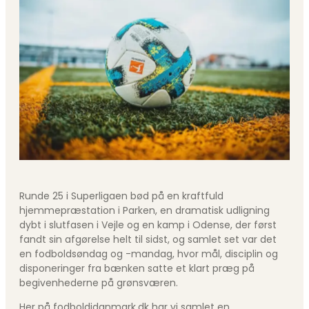
Runde 25 i Superligaen bød på en kraftfuld
hjemmepræstation i Parken, en dramatisk udligning
dybt i slutfasen i Vejle og en kamp i Odense, der først
fandt sin afgørelse helt til sidst, og samlet set var det
en fodboldsøndag og -mandag, hvor mål, disciplin og
disponeringer fra bænken satte et klart præg på
begivenhederne på grønsværen.
Her på fodboldidanmark.dk har vi samlet en