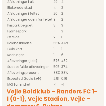
Afslutninger i alt
29
4
Blokerede skud
4
2
Afslutninger i feltet
20
2
Afslutninger uden for feltet
9
2
Frispark begået
8
3
Hjørnespark
11
3
Offside
2
0
Boldbesiddelse
56%
44%
Gule kort
1
1
Redninger
1
6
Afleveringer (i alt)
576
452
Succesfulde afleveringer
505
374
Afleveringsprocent
88%
83%
Expected Goals (xG)
2.91
0.16
Mål forhindret
-1
-1
Vejle Boldklub – Randers FC 1-
1 (0-1), Vejle Stadion, Vejle –