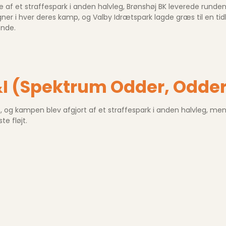
 af et straffespark i anden halvleg, Brønshøj BK leverede run
gner i hver deres kamp, og Valby Idrætspark lagde græs til en tid
ende.
&I (Spektrum Odder, Odde
 og kampen blev afgjort af et straffespark i anden halvleg, mens
te fløjt.