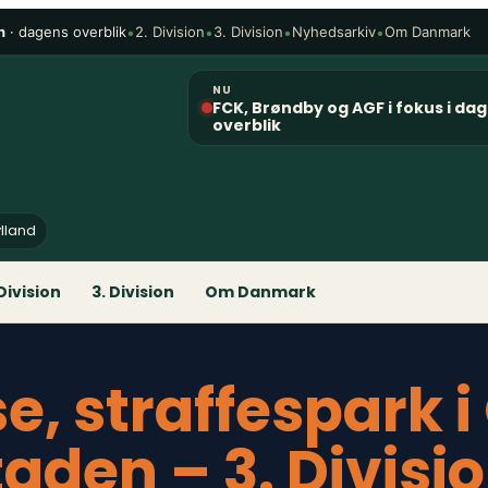
n
· dagens overblik
•
•
•
•
2. Division
3. Division
Nyhedsarkiv
Om Danmark
NU
FCK, Brøndby og AGF i fokus i da
overblik
ylland
 Division
3. Division
Om Danmark
se, straffespark 
aden – 3. Divisio