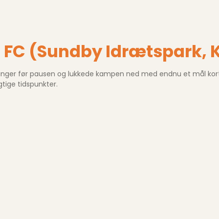
g FC (Sundby Idrætspark,
ger før pausen og lukkede kampen ned med endnu et mål kort ef
tige tidspunkter.