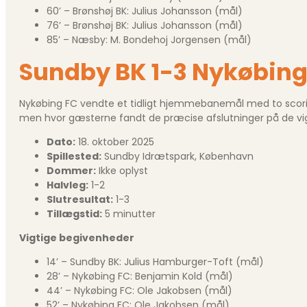
60’ – Brønshøj BK: Julius Johansson (mål)
76’ – Brønshøj BK: Julius Johansson (mål)
85’ – Næsby: M. Bondehoj Jorgensen (mål)
Sundby BK 1-3 Nykøbin
Nykøbing FC vendte et tidligt hjemmebanemål med to scorin
men hvor gæsterne fandt de præcise afslutninger på de vig
Dato:
18. oktober 2025
Spillested:
Sundby Idrætspark, København
Dommer:
Ikke oplyst
Halvleg:
1-2
Slutresultat:
1-3
Tillægstid:
5 minutter
Vigtige begivenheder
14’ – Sundby BK: Julius Hamburger-Toft (mål)
28’ – Nykøbing FC: Benjamin Kold (mål)
44’ – Nykøbing FC: Ole Jakobsen (mål)
52’ – Nykøbing FC: Ole Jakobsen (mål)