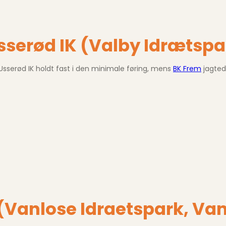
)
sserød IK (Valby Idrætsp
Usserød IK holdt fast i den minimale føring, mens
BK Frem
jagted
 (Vanlose Idraetspark, Va