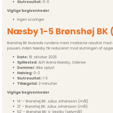
Slutresultat:
0-0
Vigtige begivenheder
Ingen scoringer
Næsby 1-5 Brønshøj BK 
Brønshøj BK leverede rundens mest markante resultat med en 
pausen, inden Næsby fik reduceret mod slutningen af opgør
Dato:
18. oktober 2025
Spillested:
ALPI Arena Naesby, Odense
Dommer:
Ikke oplyst
Halvleg:
0-2
Slutresultat:
1-5
Tillægstid:
2 minutter
Vigtige begivenheder
14’ – Brønshøj BK: Julius Johansson (mål)
21’ – Brønshøj BK: Julius Johansson (mål)
52’ – Brønshøj BK: V. Vestby (selvmål)