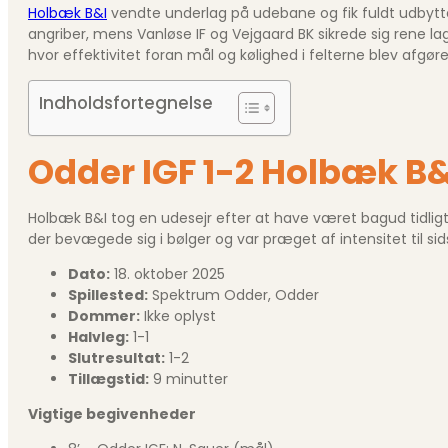
Holbæk B&I
vendte underlag på udebane og fik fuldt udbytte
angriber, mens Vanløse IF og Vejgaard BK sikrede sig rene la
hvor effektivitet foran mål og kølighed i felterne blev afgør
Indholdsfortegnelse
Odder IGF 1-2 Holbæk B
Holbæk B&I tog en udesejr efter at have været bagud tidligt,
der bevægede sig i bølger og var præget af intensitet til sids
Dato:
18. oktober 2025
Spillested:
Spektrum Odder, Odder
Dommer:
Ikke oplyst
Halvleg:
1-1
Slutresultat:
1-2
Tillægstid:
9 minutter
Vigtige begivenheder