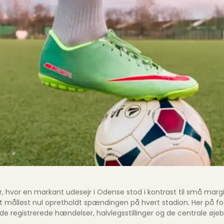
der, hvor en markant udesejr i Odense stod i kontrast til små mar
g et målløst nul opretholdt spændingen på hvert stadion. Her på
e registrerede hændelser, halvlegsstillinger og de centrale øjeb