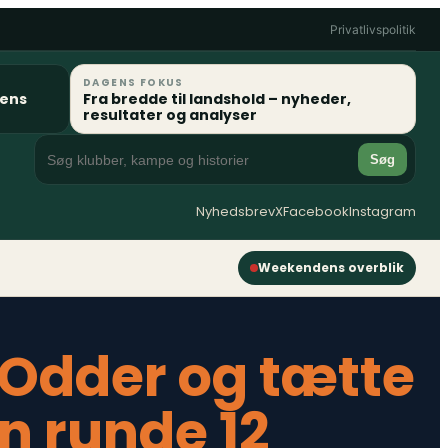
Privatlivspolitik
DAGENS FOKUS
gens
Fra bredde til landshold – nyheder,
resultater og analyser
Søg
Nyhedsbrev
X
Facebook
Instagram
Weekendens overblik
i Odder og tætte
n runde 12