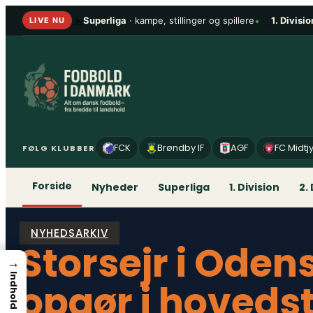
Spring
Superliga
· kampe, stillinger og spillere
•
1. Divisio
LIVE NU
til
indhold
FCK
Brøndby IF
AGF
FC Midtj
FØLG KLUBBER
Forside
Nyheder
Superliga
1. Division
2.
NYHEDSARKIV
Storsejr i Oden
→
Indhold
opgør i hovedst