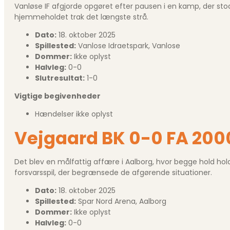
Vanløse IF afgjorde opgøret efter pausen i en kamp, der sto
hjemmeholdet trak det længste strå.
Dato:
18. oktober 2025
Spillested:
Vanlose Idraetspark, Vanlose
Dommer:
Ikke oplyst
Halvleg:
0-0
Slutresultat:
1-0
Vigtige begivenheder
Hændelser ikke oplyst
Vejgaard BK 0-0 FA 200
Det blev en målfattig affære i Aalborg, hvor begge hold ho
forsvarsspil, der begrænsede de afgørende situationer.
Dato:
18. oktober 2025
Spillested:
Spar Nord Arena, Aalborg
Dommer:
Ikke oplyst
Halvleg:
0-0