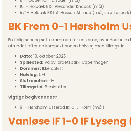
8’ – Odder IGF: N. Sauer (mål)
16’ – Holbæk B&I: Alexander Knaack (mål)
57’ – Holbæk B&I: A. Hassan Ahmad (mål, straffespark
BK Frem 0-1 Hørsholm U
En tidlig scoring satte rammen for en kamp, hvor Hørsholm 
afrundet efter en kompakt anden halvleg med tillægstid.
Dato:
18. oktober 2025
Spillested:
Valby Idraetspark, Copenhagen
Dommer:
Ikke oplyst
Halvleg:
0-1
Slutresultat:
0-1
Tillægstid:
6 minutter
Vigtige begivenheder
9’ – Hørsholm Usserød IK: G. J. Holm (mål)
Vanløse IF 1-0 IF Lyseng